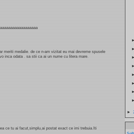
aaaaaaaaaaaaaaaaaaa
ar meriti medalie. de ce n-am vizitat eu mai devreme spusele
avo inca odata . sa stii ca ai un nume cu litera mare.
►
a ce tu ai facut,simplu,ai postat exact ce imi trebuia.Iti
Sof