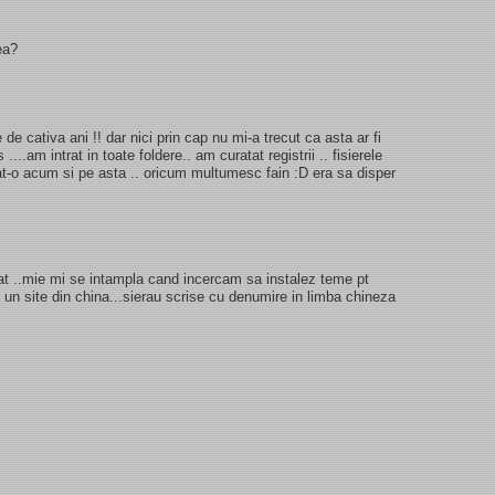
ea?
 de cativa ani !! dar nici prin cap nu mi-a trecut ca asta ar fi
...am intrat in toate foldere.. am curatat registrii .. fisierele
tat-o acum si pe asta .. oricum multumesc fain :D era sa disper
sfat ..mie mi se intampla cand incercam sa instalez teme pt
un site din china...sierau scrise cu denumire in limba chineza