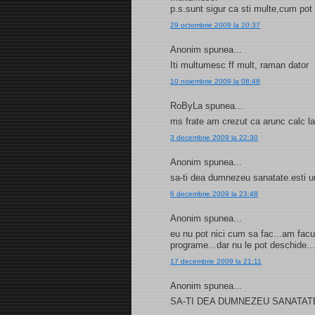
p.s.sunt sigur ca sti multe,cum pot 
29 octombrie 2009 la 20:37
Anonim spunea...
Iti multumesc ff mult, raman dator
10 noiembrie 2009 la 08:48
RoByLa spunea...
ms frate am crezut ca arunc calc la
3 decembrie 2009 la 22:30
Anonim spunea...
sa-ti dea dumnezeu sanatate.esti u
6 decembrie 2009 la 23:48
Anonim spunea...
eu nu pot nici cum sa fac...am facut
programe...dar nu le pot deschide...
17 decembrie 2009 la 21:11
Anonim spunea...
SA-TI DEA DUMNEZEU SANATATE SI