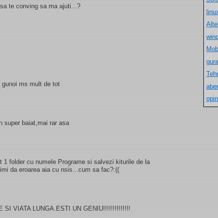
sa te conving sa ma ajuti...?
lin
Alt
win
Mob
gur
Teh
 gunoi ms mult de tot
aber
opin
n super baiat,mai rar asa
 1 folder cu numele Programe si salvezi kiturile de la
imi da eroarea aia cu nsis...cum sa fac?:((
 VIATA LUNGA.ESTI UN GENIU!!!!!!!!!!!!!!