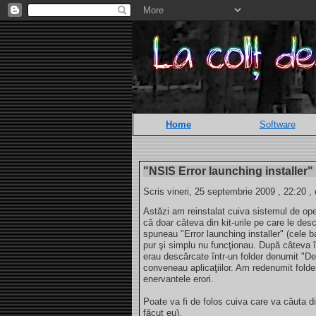
Home
Software
"NSIS Error launching installer"
Scris vineri, 25 septembrie 2009 , 22:20 ,
Astăzi am reinstalat cuiva sistemul de o
că doar câteva din kit-urile pe care le de
spuneau "Error launching installer" (cele 
pur şi simplu nu funcţionau. După câteva î
erau descărcate într-un folder denumit "Des
conveneau aplicaţiilor. Am redenumit folder
enervantele erori.
Poate va fi de folos cuiva care va căuta 
făcut eu).