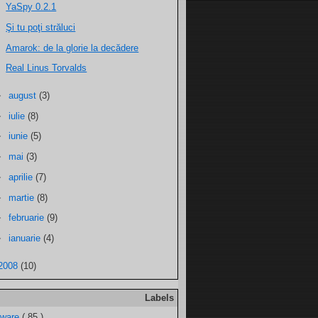
YaSpy 0.2.1
Şi tu poţi străluci
Amarok: de la glorie la decădere
Real Linus Torvalds
►
august
(3)
►
iulie
(8)
►
iunie
(5)
►
mai
(3)
►
aprilie
(7)
►
martie
(8)
►
februarie
(9)
►
ianuarie
(4)
2008
(10)
Labels
tware
( 85 )