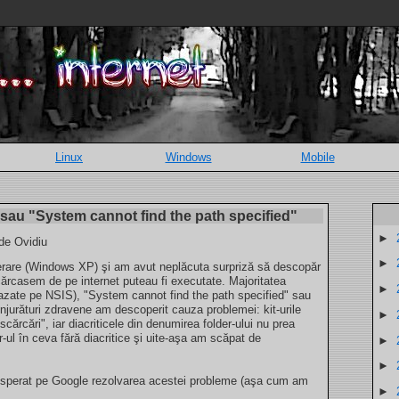
Linux
Windows
Mobile
 sau "System cannot find the path specified"
►
 de Ovidiu
►
perare (Windows XP) şi am avut neplăcuta surpriză să descopăr
scărcasem de pe internet puteau fi executate. Majoritatea
►
bazate pe NSIS), "System cannot find the path specified" sau
njurături zdravene am descoperit cauza problemei: kit-urile
►
cărcări", iar diacriticele din denumirea folder-ului nu prea
-ul în ceva fără diacritice şi uite-aşa am scăpat de
►
►
disperat pe Google rezolvarea acestei probleme (aşa cum am
►