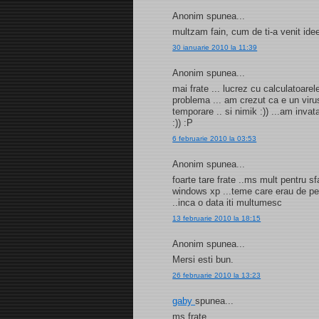
Anonim spunea...
multzam fain, cum de ti-a venit ide
30 ianuarie 2010 la 11:39
Anonim spunea...
mai frate ... lucrez cu calculatoarele
problema ... am crezut ca e un virus .
temporare .. si nimik :)) ...am inva
:)) :P
6 februarie 2010 la 03:53
Anonim spunea...
foarte tare frate ..ms mult pentru 
windows xp ...teme care erau de pe 
..inca o data iti multumesc
13 februarie 2010 la 18:15
Anonim spunea...
Mersi esti bun.
26 februarie 2010 la 13:23
gaby
spunea...
ms frate....