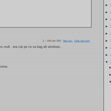
►
►
►
►
►
►
1 – 200 din 355
Mai noi›
Cele mai noi»
. ms mult.. era cat pe ce sa bag alt windows...
►
►
▼
 mine.