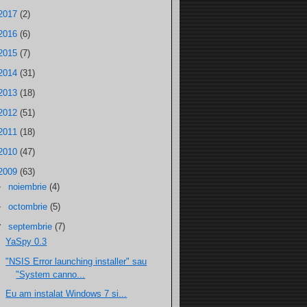
2017
(2)
2016
(6)
2015
(7)
2014
(31)
2013
(18)
2012
(51)
2011
(18)
2010
(47)
2009
(63)
►
noiembrie
(4)
►
octombrie
(5)
▼
septembrie
(7)
YaSpy 0.3
"NSIS Error launching installer" sau
"System canno...
Eu am instalat Windows 7 si...