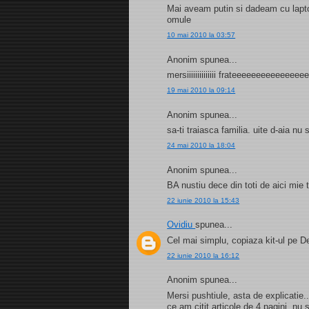
Mai aveam putin si dadeam cu laptop
omule
10 mai 2010 la 03:57
Anonim spunea...
mersiiiiiiiiiiiiii frateeeeeeeeeeeee
19 mai 2010 la 09:14
Anonim spunea...
sa-ti traiasca familia. uite d-aia n
24 mai 2010 la 18:04
Anonim spunea...
BA nustiu dece din toti de aici mie
22 iunie 2010 la 15:43
Ovidiu
spunea...
Cel mai simplu, copiaza kit-ul pe D
22 iunie 2010 la 16:12
Anonim spunea...
Mersi pushtiule, asta de explicatie
ce am citit articole de 4 pagini, nu 