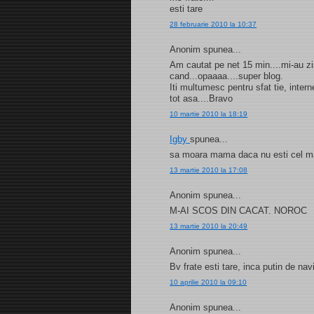
esti tare
28 februarie 2010 la 10:37
Anonim spunea...
Am cautat pe net 15 min....mi-au zis
cand...opaaaa....super blog.
Iti multumesc pentru sfat tie, internet
tot asa....Bravo
10 martie 2010 la 18:19
Igby
spunea...
sa moara mama daca nu esti cel mai
13 martie 2010 la 17:08
Anonim spunea...
M-AI SCOS DIN CACAT. NOROC
13 martie 2010 la 20:49
Anonim spunea...
Bv frate esti tare, inca putin de na
10 aprilie 2010 la 09:10
Anonim spunea...