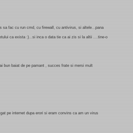
 sa fac cu run cmd, cu firewall, cu antivirus, si altele...pana
ului ca exista :)...si inca o data tie ca ai zis si la altii ....tine-o
 bun baiat de pe pamant , succes frate si mersi mult
vigat pe internet dupa erori si eram convins ca am un virus