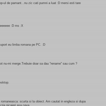
-ul de pamant...nu zic cati pumni a luat :D mersi esti tare
eeeeeeeee :D ms :X
u suport eu limba romana pe PC. :D
 tot nu-mi merge.Trebuie doar sa dau ''rename'' sau cum ?
esktop.
.. romaneasca: scurta si la obiect. Am cautat in engleza si dupa
scria nicaieri asa ceva.