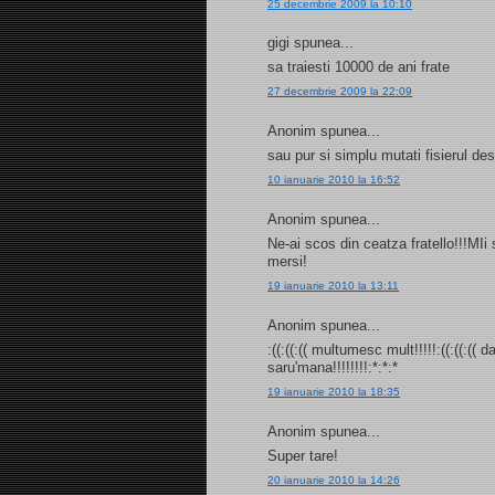
25 decembrie 2009 la 10:10
gigi spunea...
sa traiesti 10000 de ani frate
27 decembrie 2009 la 22:09
Anonim spunea...
sau pur si simplu mutati fisierul d
10 ianuarie 2010 la 16:52
Anonim spunea...
Ne-ai scos din ceatza fratello!!!MI
mersi!
19 ianuarie 2010 la 13:11
Anonim spunea...
:((:((:(( multumesc mult!!!!!:((:((:((
saru'mana!!!!!!!!:*:*:*
19 ianuarie 2010 la 18:35
Anonim spunea...
Super tare!
20 ianuarie 2010 la 14:26