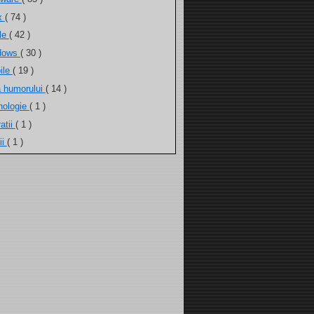
ux
( 74 )
ele
( 42 )
dows
( 30 )
ile
( 19 )
a humorului
( 14 )
nologie
( 1 )
atii
( 1 )
ii
( 1 )