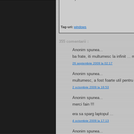
Tag-uri:
windows
355 comentarii :
Anonim spunea...
ba frate, iti multumesc la infinit ..
26 septembrie 2009 la 02:17
Anonim spunea...
multumesc, a fost foarte util pentru
2 octombrie 2009 la 16:53
Anonim spunea...
merci fain !!!
era sa sparg laptopul ...
4 octombrie 2009 la 17:13
Anonim spunea...