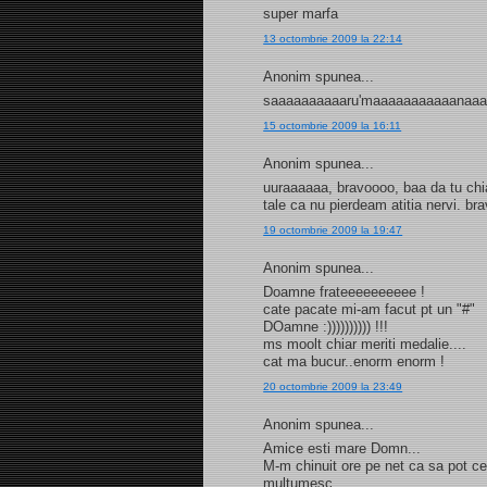
super marfa
13 octombrie 2009 la 22:14
Anonim spunea...
saaaaaaaaaaru'maaaaaaaaaaanaa
15 octombrie 2009 la 16:11
Anonim spunea...
uuraaaaaa, bravoooo, baa da tu chi
tale ca nu pierdeam atitia nervi. br
19 octombrie 2009 la 19:47
Anonim spunea...
Doamne frateeeeeeeeee !
cate pacate mi-am facut pt un "#"
DOamne :)))))))))) !!!
ms moolt chiar meriti medalie....
cat ma bucur..enorm enorm !
20 octombrie 2009 la 23:49
Anonim spunea...
Amice esti mare Domn...
M-m chinuit ore pe net ca sa pot cee
multumesc.