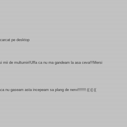
escarcat pe desktop
i si mii de multumiri!Uffa ca nu ma gandeam la asa ceva!!!Mersi
 daca nu gaseam asta incepeam sa plang de nervi!!!!!!!:((:((:((