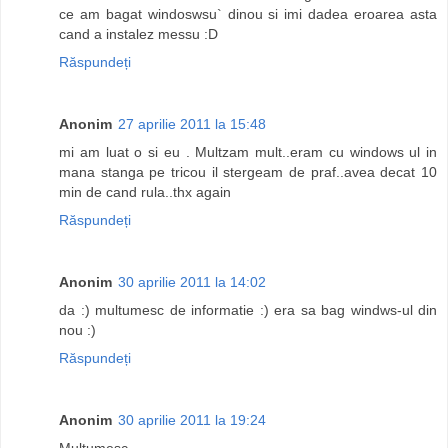
ce am bagat windoswsu` dinou si imi dadea eroarea asta
cand a instalez messu :D
Răspundeți
Anonim
27 aprilie 2011 la 15:48
mi am luat o si eu . Multzam mult..eram cu windows ul in
mana stanga pe tricou il stergeam de praf..avea decat 10
min de cand rula..thx again
Răspundeți
Anonim
30 aprilie 2011 la 14:02
da :) multumesc de informatie :) era sa bag windws-ul din
nou :)
Răspundeți
Anonim
30 aprilie 2011 la 19:24
Multumesc