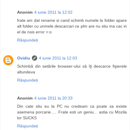
Anonim
4 iunie 2011 la 12:02
frate am dat rename si cand schimb numele la folder apare
alt folder cu unmele descarcari ce plm are nu stiu ma cac in
el de nsis error >:o
Răspundeți
Ovidiu
4 iunie 2011 la 12:03
Schimbă din setările browser-ului să îţi descarce fişierele
altundeva
Răspundeți
Anonim
4 iunie 2011 la 20:33
Din cate stiu eu la PC nu credeam ca poate sa existe
asemena porcarie..... Frate esti un geniu... astia cu Mozila
lor SUCKS
Răspundeți