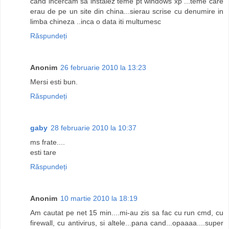
cand incercam sa instalez teme pt windows xp ...teme care
erau de pe un site din china...sierau scrise cu denumire in
limba chineza ..inca o data iti multumesc
Răspundeți
Anonim
26 februarie 2010 la 13:23
Mersi esti bun.
Răspundeți
gaby
28 februarie 2010 la 10:37
ms frate....
esti tare
Răspundeți
Anonim
10 martie 2010 la 18:19
Am cautat pe net 15 min....mi-au zis sa fac cu run cmd, cu
firewall, cu antivirus, si altele...pana cand...opaaaa....super