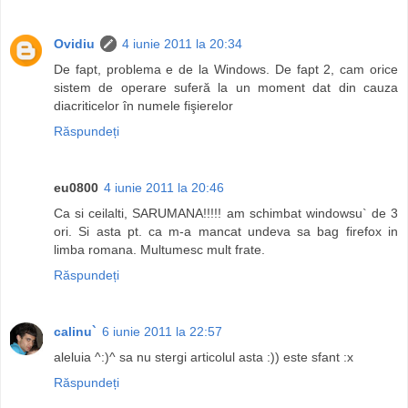
Ovidiu
4 iunie 2011 la 20:34
De fapt, problema e de la Windows. De fapt 2, cam orice
sistem de operare suferă la un moment dat din cauza
diacriticelor în numele fişierelor
Răspundeți
eu0800
4 iunie 2011 la 20:46
Ca si ceilalti, SARUMANA!!!!! am schimbat windowsu` de 3
ori. Si asta pt. ca m-a mancat undeva sa bag firefox in
limba romana. Multumesc mult frate.
Răspundeți
calinu`
6 iunie 2011 la 22:57
aleluia ^:)^ sa nu stergi articolul asta :)) este sfant :x
Răspundeți