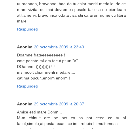
uuraaaaaa, bravoooo, baa da tu chiar meriti medalie. de ce
n-am vizitat eu mai devreme spusele tale ca nu pierdeam
atitia nervi. bravo inca odata . sa stii ca ai un nume cu litera
mare.
Răspundeți
Anonim
20 octombrie 2009 la 23:49
Doamne frateeeeeeeeee !
cate pacate mi-am facut pt un "#"
DOamne :)))))))))) !!!
ms moolt chiar meriti medalie....
cat ma bucur..enorm enorm !
Răspundeți
Anonim
29 octombrie 2009 la 20:37
Amice esti mare Domn...
M-m chinuit ore pe net ca sa pot ceea ce tu ai
facut,simplu,ai postat exact ce imi trebuia.Iti multumesc.