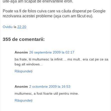
uite-aşa am scăpat de enervantele erori.
Poate va fi de folos cuiva care va căuta disperat pe Google
rezolvarea acestei probleme (aşa cum am făcut eu).
Ovidiu
la
22:20
355 de comentarii:
Anonim
26 septembrie 2009 la 02:17
ba frate, iti multumesc la infinit ... ms mult.. era cat pe ce sa
bag alt windows...
Răspundeți
Anonim
2 octombrie 2009 la 16:53
multumesc, a fost foarte util pentru mine.
Răspundeți