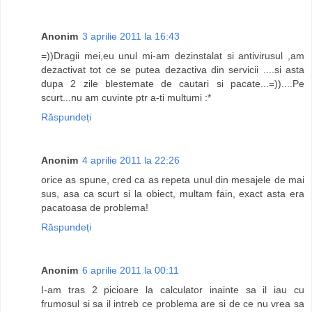
Anonim
3 aprilie 2011 la 16:43
=))Dragii mei,eu unul mi-am dezinstalat si antivirusul ,am
dezactivat tot ce se putea dezactiva din servicii ....si asta
dupa 2 zile blestemate de cautari si pacate...=))....Pe
scurt...nu am cuvinte ptr a-ti multumi :*
Răspundeți
Anonim
4 aprilie 2011 la 22:26
orice as spune, cred ca as repeta unul din mesajele de mai
sus, asa ca scurt si la obiect, multam fain, exact asta era
pacatoasa de problema!
Răspundeți
Anonim
6 aprilie 2011 la 00:11
I-am tras 2 picioare la calculator inainte sa il iau cu
frumosul si sa il intreb ce problema are si de ce nu vrea sa