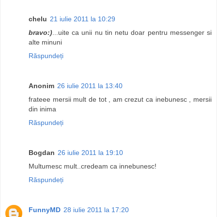
chelu
21 iulie 2011 la 10:29
bravo:)
...uite ca unii nu tin netu doar pentru messenger si
alte minuni
Răspundeți
Anonim
26 iulie 2011 la 13:40
frateee mersii mult de tot , am crezut ca inebunesc , mersii
din inima
Răspundeți
Bogdan
26 iulie 2011 la 19:10
Multumesc mult..credeam ca innebunesc!
Răspundeți
FunnyMD
28 iulie 2011 la 17:20