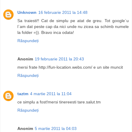
Unknown
16 februarie 2011 la 14:48
Sa traiesti!! Cat de simplu pe atat de greu. Tot google`u
l`am dat peste cap da nici unde nu zicea sa schimb numele
la folder =)). Bravo inca odata!
Răspundeți
Anonim
19 februarie 2011 la 20:43
mersi frate http://fun-location.webs.com/ e un site muncit
Răspundeți
taztm
4 martie 2011 la 11:04
ce simplu a fost!mersi tinereesti tare.salut.tm
Răspundeți
Anonim
5 martie 2011 la 04:03