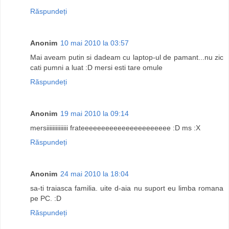
Răspundeți
Anonim
10 mai 2010 la 03:57
Mai aveam putin si dadeam cu laptop-ul de pamant...nu zic
cati pumni a luat :D mersi esti tare omule
Răspundeți
Anonim
19 mai 2010 la 09:14
mersiiiiiiiiiiiiii frateeeeeeeeeeeeeeeeeeeeee :D ms :X
Răspundeți
Anonim
24 mai 2010 la 18:04
sa-ti traiasca familia. uite d-aia nu suport eu limba romana
pe PC. :D
Răspundeți