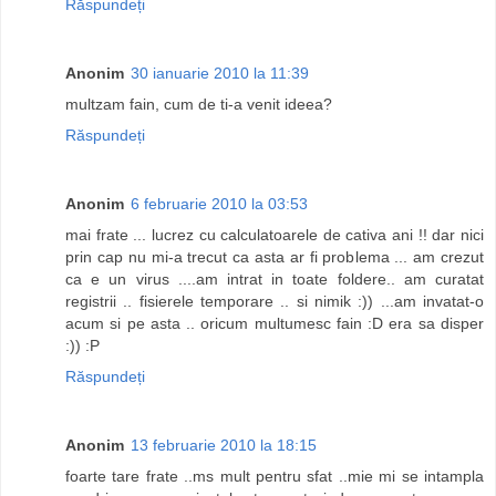
Răspundeți
Anonim
30 ianuarie 2010 la 11:39
multzam fain, cum de ti-a venit ideea?
Răspundeți
Anonim
6 februarie 2010 la 03:53
mai frate ... lucrez cu calculatoarele de cativa ani !! dar nici
prin cap nu mi-a trecut ca asta ar fi problema ... am crezut
ca e un virus ....am intrat in toate foldere.. am curatat
registrii .. fisierele temporare .. si nimik :)) ...am invatat-o
acum si pe asta .. oricum multumesc fain :D era sa disper
:)) :P
Răspundeți
Anonim
13 februarie 2010 la 18:15
foarte tare frate ..ms mult pentru sfat ..mie mi se intampla