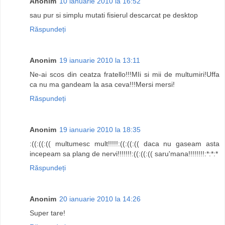
Anonim
10 ianuarie 2010 la 16:52
sau pur si simplu mutati fisierul descarcat pe desktop
Răspundeți
Anonim
19 ianuarie 2010 la 13:11
Ne-ai scos din ceatza fratello!!!MIi si mii de multumiri!Uffa
ca nu ma gandeam la asa ceva!!!Mersi mersi!
Răspundeți
Anonim
19 ianuarie 2010 la 18:35
:((:((:(( multumesc mult!!!!!:((:((:(( daca nu gaseam asta
incepeam sa plang de nervi!!!!!!!:((:((:(( saru'mana!!!!!!!!:*:*:*
Răspundeți
Anonim
20 ianuarie 2010 la 14:26
Super tare!