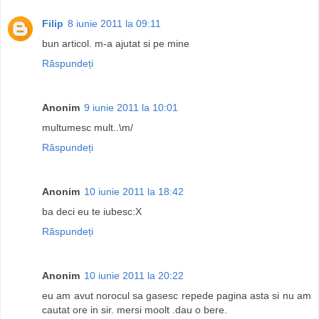
Filip
8 iunie 2011 la 09:11
bun articol. m-a ajutat si pe mine
Răspundeți
Anonim
9 iunie 2011 la 10:01
multumesc mult..\m/
Răspundeți
Anonim
10 iunie 2011 la 18:42
ba deci eu te iubesc:X
Răspundeți
Anonim
10 iunie 2011 la 20:22
eu am avut norocul sa gasesc repede pagina asta si nu am
cautat ore in sir. mersi moolt .dau o bere.