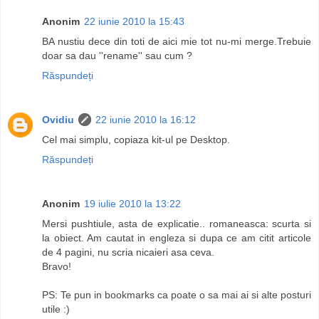
Anonim
22 iunie 2010 la 15:43
BA nustiu dece din toti de aici mie tot nu-mi merge.Trebuie
doar sa dau ''rename'' sau cum ?
Răspundeți
Ovidiu
22 iunie 2010 la 16:12
Cel mai simplu, copiaza kit-ul pe Desktop.
Răspundeți
Anonim
19 iulie 2010 la 13:22
Mersi pushtiule, asta de explicatie.. romaneasca: scurta si
la obiect. Am cautat in engleza si dupa ce am citit articole
de 4 pagini, nu scria nicaieri asa ceva.
Bravo!
PS: Te pun in bookmarks ca poate o sa mai ai si alte posturi
utile :)