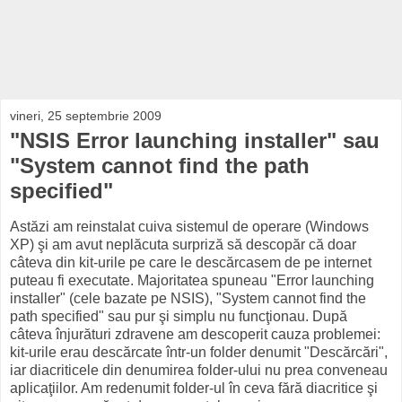
vineri, 25 septembrie 2009
"NSIS Error launching installer" sau
"System cannot find the path
specified"
Astăzi am reinstalat cuiva sistemul de operare (Windows
XP) şi am avut neplăcuta surpriză să descopăr că doar
câteva din kit-urile pe care le descărcasem de pe internet
puteau fi executate. Majoritatea spuneau "Error launching
installer" (cele bazate pe NSIS), "System cannot find the
path specified" sau pur şi simplu nu funcţionau. După
câteva înjurături zdravene am descoperit cauza problemei:
kit-urile erau descărcate într-un folder denumit "Descărcări",
iar diacriticele din denumirea folder-ului nu prea conveneau
aplicaţiilor. Am redenumit folder-ul în ceva fără diacritice şi