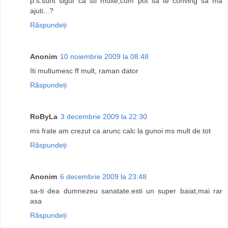
p.s.sunt sigur ca sti multe,cum pot sa te conving sa ma
ajuti...?
Răspundeți
Anonim
10 noiembrie 2009 la 08:48
Iti multumesc ff mult, raman dator
Răspundeți
RoByLa
3 decembrie 2009 la 22:30
ms frate am crezut ca arunc calc la gunoi ms mult de tot
Răspundeți
Anonim
6 decembrie 2009 la 23:48
sa-ti dea dumnezeu sanatate.esti un super baiat,mai rar
asa
Răspundeți