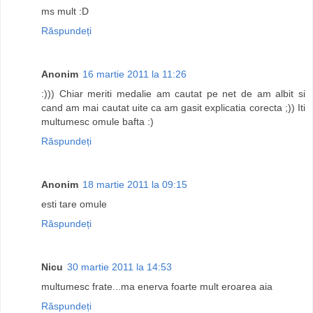
ms mult :D
Răspundeți
Anonim
16 martie 2011 la 11:26
:))) Chiar meriti medalie am cautat pe net de am albit si
cand am mai cautat uite ca am gasit explicatia corecta ;)) Iti
multumesc omule bafta :)
Răspundeți
Anonim
18 martie 2011 la 09:15
esti tare omule
Răspundeți
Nicu
30 martie 2011 la 14:53
multumesc frate...ma enerva foarte mult eroarea aia
Răspundeți