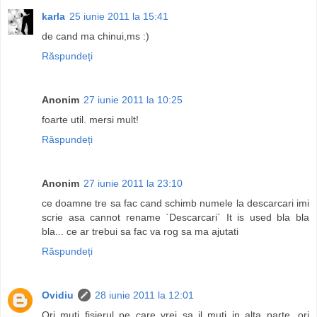
karla
25 iunie 2011 la 15:41
de cand ma chinui,ms :)
Răspundeți
Anonim
27 iunie 2011 la 10:25
foarte util. mersi mult!
Răspundeți
Anonim
27 iunie 2011 la 23:10
ce doamne tre sa fac cand schimb numele la descarcari imi
scrie asa cannot rename `Descarcari` It is used bla bla
bla... ce ar trebui sa fac va rog sa ma ajutati
Răspundeți
Ovidiu
28 iunie 2011 la 12:01
Ori muti fisierul pe care vrei sa il muti in alta parte, ori