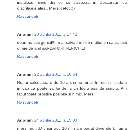
instaleze nimic din ce se salveaza in Descarcari cu
diacriticele alea.. Mersi detot :))
Răspundeți
Anonim
20 aprilie 2011 la 17:42
doamne esti genial!!! m ai salvat! mii de multumiri sa traiesti
o mie de ani! sARBATORI FERICITE!!
Răspundeți
Anonim
22 aprilie 2011 la 16:54
Repar calculatoare de 10 ani si nu mi-ar fi trecut niciodata
in cap ca poate sa fie de la un lucru asa de simplu. Am
facut toate prostiile posibile si nimic. Mersi
Răspundeți
Anonim
24 aprilie 2011 la 15:03
mersi mult :D chiar acu 10 min am bagat driverele k numa