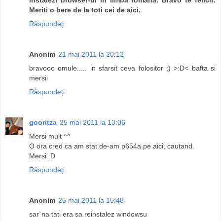
Meriti o bere de la toti cei de aici.
Răspundeți
Anonim
21 mai 2011 la 20:12
bravooo omule..... in sfarsit ceva folositor ;) >:D< bafta si
mersii
Răspundeți
gooritza
25 mai 2011 la 13:06
Mersi mult ^^
O ora cred ca am stat de-am p654a pe aici, cautand.
Mersi :D
Răspundeți
Anonim
25 mai 2011 la 15:48
sar`na tati era sa reinstalez windowsu