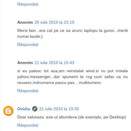
Răspundeți
Anonim
20 iulie 2010 la 23:19
Mersi fain...era cat pe ce sa arunc laptopu la gunoi...meriti
numai laude;)
Răspundeți
Anonim
21 iulie 2010 la 15:43
si eu patesc tot asa,am reinstalat wind.si nu pot instala
yahoo.messenger...dar spunemi te rog cum safac ca nu
reusesc,indrumama pascu pas....mulktumesc
Răspundeți
Ovidiu
21 iulie 2010 la 19:35
Doar salveaza .exe-ul altundeva (de exemplu, pe Desktop)
Răspundeți