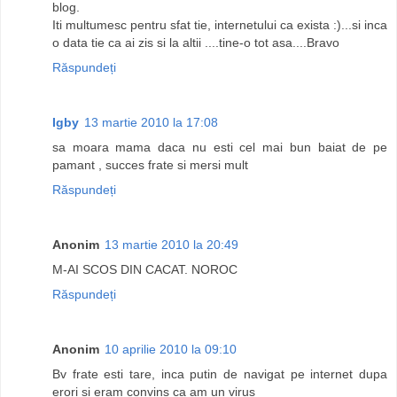
blog.
Iti multumesc pentru sfat tie, internetului ca exista :)...si inca
o data tie ca ai zis si la altii ....tine-o tot asa....Bravo
Răspundeți
Igby
13 martie 2010 la 17:08
sa moara mama daca nu esti cel mai bun baiat de pe
pamant , succes frate si mersi mult
Răspundeți
Anonim
13 martie 2010 la 20:49
M-AI SCOS DIN CACAT. NOROC
Răspundeți
Anonim
10 aprilie 2010 la 09:10
Bv frate esti tare, inca putin de navigat pe internet dupa
erori si eram convins ca am un virus