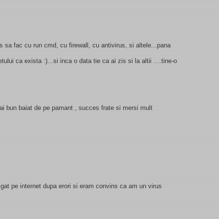
 sa fac cu run cmd, cu firewall, cu antivirus, si altele...pana
ului ca exista :)...si inca o data tie ca ai zis si la altii ....tine-o
 bun baiat de pe pamant , succes frate si mersi mult
vigat pe internet dupa erori si eram convins ca am un virus