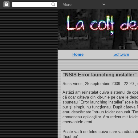
Home
Software
"NSIS Error launching installer"
Scris vineri, 25 septembrie 2009 , 22:20 ,
Astăzi am reinstalat cuiva sistemul de o
că doar câteva din kit-urile pe care le de
spuneau "Error launching installer" (cele 
pur şi simplu nu funcţionau. După câteva î
erau descărcate într-un folder denumit "Des
conveneau aplicaţiilor. Am redenumit folder
enervantele erori.
Poate va fi de folos cuiva care va căuta 
făcut eu).