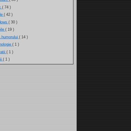
ux
( 74 )
ele
( 42 )
dows
( 30 )
ile
( 19 )
a humorului
( 14 )
nologie
( 1 )
atii
( 1 )
ii
( 1 )