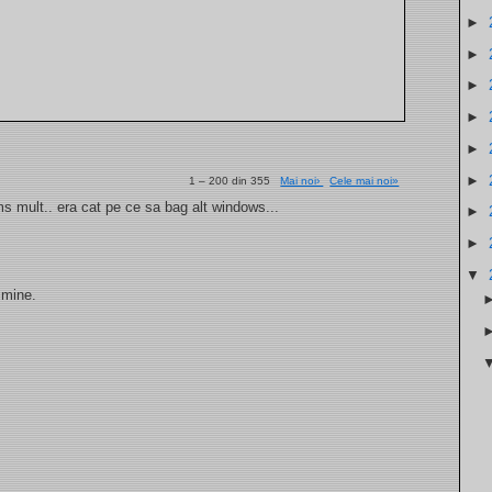
►
►
►
►
►
►
1 – 200 din 355
Mai noi›
Cele mai noi»
. ms mult.. era cat pe ce sa bag alt windows...
►
►
▼
 mine.