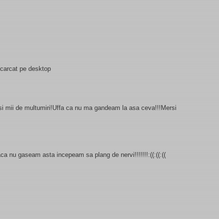
escarcat pe desktop
i si mii de multumiri!Uffa ca nu ma gandeam la asa ceva!!!Mersi
 daca nu gaseam asta incepeam sa plang de nervi!!!!!!!:((:((:((