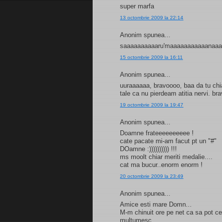
super marfa
13 octombrie 2009 la 22:14
Anonim spunea...
saaaaaaaaaaru'maaaaaaaaaaanaa
15 octombrie 2009 la 16:11
Anonim spunea...
uuraaaaaa, bravoooo, baa da tu chi
tale ca nu pierdeam atitia nervi. br
19 octombrie 2009 la 19:47
Anonim spunea...
Doamne frateeeeeeeeee !
cate pacate mi-am facut pt un "#"
DOamne :)))))))))) !!!
ms moolt chiar meriti medalie....
cat ma bucur..enorm enorm !
20 octombrie 2009 la 23:49
Anonim spunea...
Amice esti mare Domn...
M-m chinuit ore pe net ca sa pot cee
multumesc.