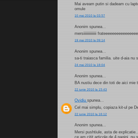
Mai aveam putin si dadeam cu laptop
omule
10 mai 2010 la 03:57
Anonim spunea...
mersiiiiiiiiiiiiii frateeeeeeeeeeeee
19 mai 2010 la 09:14
Anonim spunea...
sa-ti traiasca familia. uite d-aia n
24 mai 2010 la 18:04
Anonim spunea...
BA nustiu dece din toti de aici mie
22 iunie 2010 la 15:43
Ovidiu
spunea...
Cel mai simplu, copiaza kit-ul pe D
22 iunie 2010 la 16:12
Anonim spunea...
Mersi pushtiule, asta de explicatie
ce am citit articole de 4 pagini, nu 