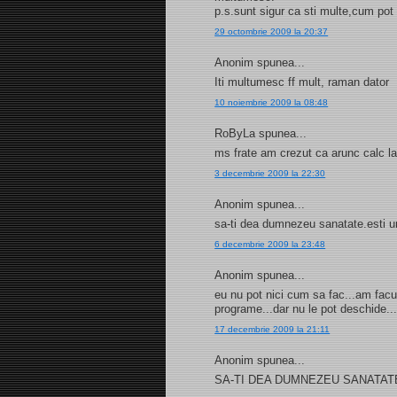
p.s.sunt sigur ca sti multe,cum pot 
29 octombrie 2009 la 20:37
Anonim spunea...
Iti multumesc ff mult, raman dator
10 noiembrie 2009 la 08:48
RoByLa spunea...
ms frate am crezut ca arunc calc la
3 decembrie 2009 la 22:30
Anonim spunea...
sa-ti dea dumnezeu sanatate.esti u
6 decembrie 2009 la 23:48
Anonim spunea...
eu nu pot nici cum sa fac...am facut
programe...dar nu le pot deschide...
17 decembrie 2009 la 21:11
Anonim spunea...
SA-TI DEA DUMNEZEU SANATATE SI