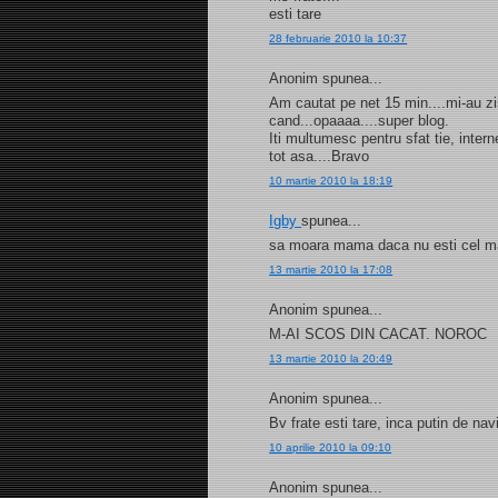
esti tare
28 februarie 2010 la 10:37
Anonim spunea...
Am cautat pe net 15 min....mi-au zis
cand...opaaaa....super blog.
Iti multumesc pentru sfat tie, internet
tot asa....Bravo
10 martie 2010 la 18:19
Igby
spunea...
sa moara mama daca nu esti cel mai
13 martie 2010 la 17:08
Anonim spunea...
M-AI SCOS DIN CACAT. NOROC
13 martie 2010 la 20:49
Anonim spunea...
Bv frate esti tare, inca putin de na
10 aprilie 2010 la 09:10
Anonim spunea...