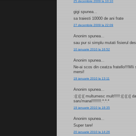
25 decembrie 2009 la 10:10
gigi spunea...
sa traiesti 10000 de ani frate
27 decembrie 2009 la 22:09
Anonim spunea...
sau pur si simplu mutati fisierul d
10 ianuarie 2010 la 16:52
Anonim spunea...
Ne-ai scos din ceatza fratello!!!MI
mersi!
19 ianuarie 2010 la 13:11
Anonim spunea...
:((:((:(( multumesc mult!!!!!:((:((:((
saru'mana!!!!!!!!:*:*:*
19 ianuarie 2010 la 18:35
Anonim spunea...
Super tare!
20 ianuarie 2010 la 14:26