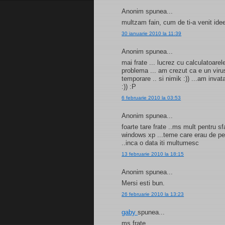
Anonim spunea...
multzam fain, cum de ti-a venit ide
30 ianuarie 2010 la 11:39
Anonim spunea...
mai frate ... lucrez cu calculatoarele
problema ... am crezut ca e un virus .
temporare .. si nimik :)) ...am inva
:)) :P
6 februarie 2010 la 03:53
Anonim spunea...
foarte tare frate ..ms mult pentru 
windows xp ...teme care erau de pe 
..inca o data iti multumesc
13 februarie 2010 la 18:15
Anonim spunea...
Mersi esti bun.
26 februarie 2010 la 13:23
gaby
spunea...
ms frate....