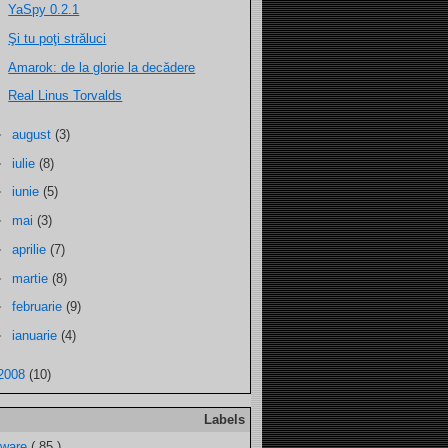
YaSpy 0.2.1
Şi tu poţi străluci
Amarok: de la glorie la decădere
Real Linus Torvalds
►
august
(3)
►
iulie
(8)
►
iunie
(5)
►
mai
(3)
►
aprilie
(7)
►
martie
(8)
►
februarie
(9)
►
ianuarie
(4)
2008
(10)
Labels
tware
( 85 )