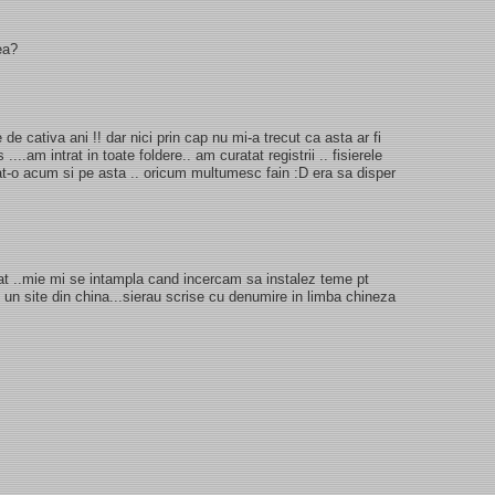
ea?
 de cativa ani !! dar nici prin cap nu mi-a trecut ca asta ar fi
...am intrat in toate foldere.. am curatat registrii .. fisierele
tat-o acum si pe asta .. oricum multumesc fain :D era sa disper
sfat ..mie mi se intampla cand incercam sa instalez teme pt
un site din china...sierau scrise cu denumire in limba chineza