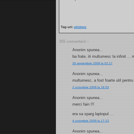
Tag-uri:
windows
355 comentarii :
Anonim spunea...
ba frate, iti multumesc la infinit ..
26 septembrie 2009 la 02:17
Anonim spunea...
multumesc, a fost foarte util pentru
2 octombrie 2009 la 16:53
Anonim spunea...
merci fain !!!
era sa sparg laptopul ...
4 octombrie 2009 la 17:13
Anonim spunea...