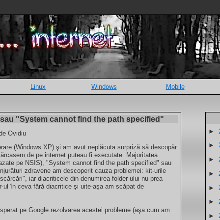
Linux
Windows
Mobile
 sau "System cannot find the path specified"
►
 de Ovidiu
►
perare (Windows XP) şi am avut neplăcuta surpriză să descopăr
scărcasem de pe internet puteau fi executate. Majoritatea
►
bazate pe NSIS), "System cannot find the path specified" sau
njurături zdravene am descoperit cauza problemei: kit-urile
►
cărcări", iar diacriticele din denumirea folder-ului nu prea
-ul în ceva fără diacritice şi uite-aşa am scăpat de
►
►
disperat pe Google rezolvarea acestei probleme (aşa cum am
►