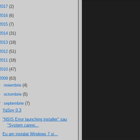
2017
(2)
2016
(6)
2015
(7)
2014
(31)
2013
(18)
2012
(51)
2011
(18)
2010
(47)
2009
(63)
►
noiembrie
(4)
►
octombrie
(5)
▼
septembrie
(7)
YaSpy 0.3
"NSIS Error launching installer" sau
"System canno...
Eu am instalat Windows 7 si...