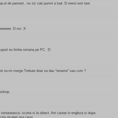
-ul de pamant...nu zic cati pumni a luat :D mersi esti tare
eeeeeeeee :D ms :X
u suport eu limba romana pe PC. :D
 tot nu-mi merge.Trebuie doar sa dau ''rename'' sau cum ?
esktop.
.. romaneasca: scurta si la obiect. Am cautat in engleza si dupa
scria nicaieri asa ceva.