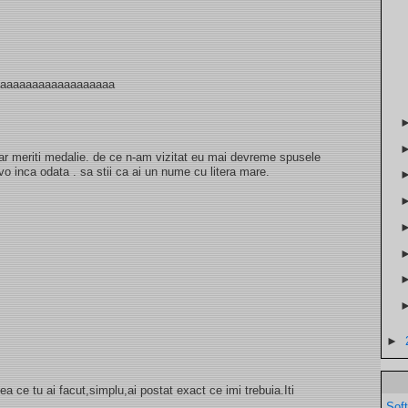
aaaaaaaaaaaaaaaaaaa
ar meriti medalie. de ce n-am vizitat eu mai devreme spusele
avo inca odata . sa stii ca ai un nume cu litera mare.
►
a ce tu ai facut,simplu,ai postat exact ce imi trebuia.Iti
Sof