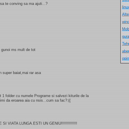
sa te conving sa ma ajuti...?
lin
Alt
win
Mob
gur
Teh
 gunoi ms mult de tot
aber
opin
n super baiat,mai rar asa
 1 folder cu numele Programe si salvezi kiturile de la
imi da eroarea aia cu nsis...cum sa fac?:((
 VIATA LUNGA.ESTI UN GENIU!!!!!!!!!!!!!!