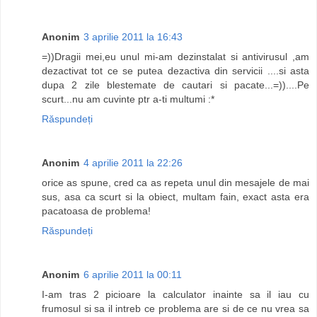
Anonim
3 aprilie 2011 la 16:43
=))Dragii mei,eu unul mi-am dezinstalat si antivirusul ,am
dezactivat tot ce se putea dezactiva din servicii ....si asta
dupa 2 zile blestemate de cautari si pacate...=))....Pe
scurt...nu am cuvinte ptr a-ti multumi :*
Răspundeți
Anonim
4 aprilie 2011 la 22:26
orice as spune, cred ca as repeta unul din mesajele de mai
sus, asa ca scurt si la obiect, multam fain, exact asta era
pacatoasa de problema!
Răspundeți
Anonim
6 aprilie 2011 la 00:11
I-am tras 2 picioare la calculator inainte sa il iau cu
frumosul si sa il intreb ce problema are si de ce nu vrea sa