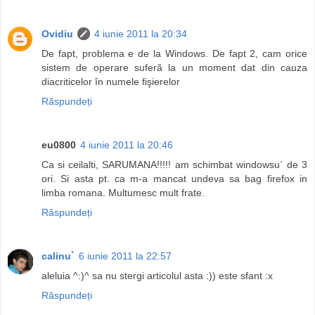
Ovidiu
4 iunie 2011 la 20:34
De fapt, problema e de la Windows. De fapt 2, cam orice
sistem de operare suferă la un moment dat din cauza
diacriticelor în numele fişierelor
Răspundeți
eu0800
4 iunie 2011 la 20:46
Ca si ceilalti, SARUMANA!!!!! am schimbat windowsu` de 3
ori. Si asta pt. ca m-a mancat undeva sa bag firefox in
limba romana. Multumesc mult frate.
Răspundeți
calinu`
6 iunie 2011 la 22:57
aleluia ^:)^ sa nu stergi articolul asta :)) este sfant :x
Răspundeți