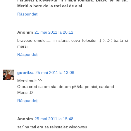
Meriti o bere de la toti cei de aici.
Răspundeți
Anonim
21 mai 2011 la 20:12
bravooo omule..... in sfarsit ceva folositor ;) >:D< bafta si
mersii
Răspundeți
gooritza
25 mai 2011 la 13:06
Mersi mult ^^
O ora cred ca am stat de-am p654a pe aici, cautand.
Mersi :D
Răspundeți
Anonim
25 mai 2011 la 15:48
sar`na tati era sa reinstalez windowsu