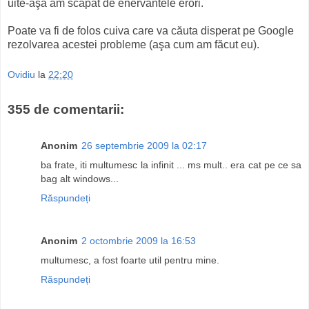
uite-aşa am scăpat de enervantele erori.
Poate va fi de folos cuiva care va căuta disperat pe Google
rezolvarea acestei probleme (aşa cum am făcut eu).
Ovidiu
la
22:20
355 de comentarii:
Anonim
26 septembrie 2009 la 02:17
ba frate, iti multumesc la infinit ... ms mult.. era cat pe ce sa
bag alt windows...
Răspundeți
Anonim
2 octombrie 2009 la 16:53
multumesc, a fost foarte util pentru mine.
Răspundeți