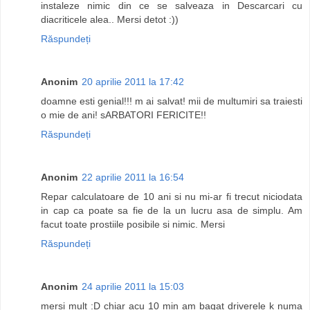
instaleze nimic din ce se salveaza in Descarcari cu
diacriticele alea.. Mersi detot :))
Răspundeți
Anonim
20 aprilie 2011 la 17:42
doamne esti genial!!! m ai salvat! mii de multumiri sa traiesti
o mie de ani! sARBATORI FERICITE!!
Răspundeți
Anonim
22 aprilie 2011 la 16:54
Repar calculatoare de 10 ani si nu mi-ar fi trecut niciodata
in cap ca poate sa fie de la un lucru asa de simplu. Am
facut toate prostiile posibile si nimic. Mersi
Răspundeți
Anonim
24 aprilie 2011 la 15:03
mersi mult :D chiar acu 10 min am bagat driverele k numa