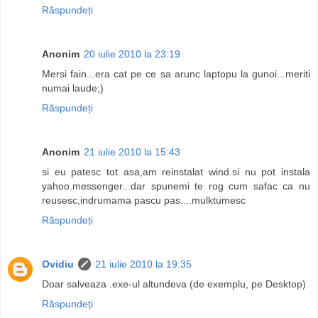
Răspundeți
Anonim
20 iulie 2010 la 23:19
Mersi fain...era cat pe ce sa arunc laptopu la gunoi...meriti
numai laude;)
Răspundeți
Anonim
21 iulie 2010 la 15:43
si eu patesc tot asa,am reinstalat wind.si nu pot instala
yahoo.messenger...dar spunemi te rog cum safac ca nu
reusesc,indrumama pascu pas....mulktumesc
Răspundeți
Ovidiu
21 iulie 2010 la 19:35
Doar salveaza .exe-ul altundeva (de exemplu, pe Desktop)
Răspundeți