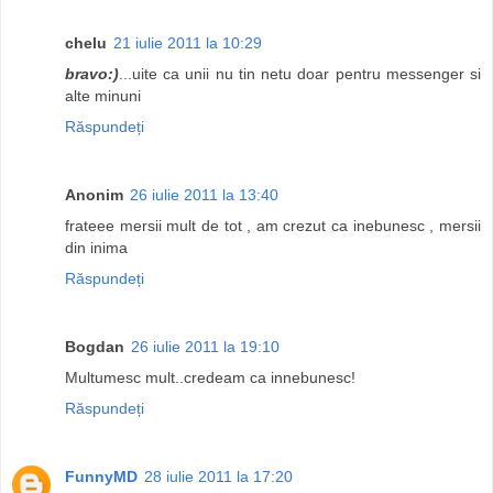
chelu
21 iulie 2011 la 10:29
bravo:)
...uite ca unii nu tin netu doar pentru messenger si
alte minuni
Răspundeți
Anonim
26 iulie 2011 la 13:40
frateee mersii mult de tot , am crezut ca inebunesc , mersii
din inima
Răspundeți
Bogdan
26 iulie 2011 la 19:10
Multumesc mult..credeam ca innebunesc!
Răspundeți
FunnyMD
28 iulie 2011 la 17:20