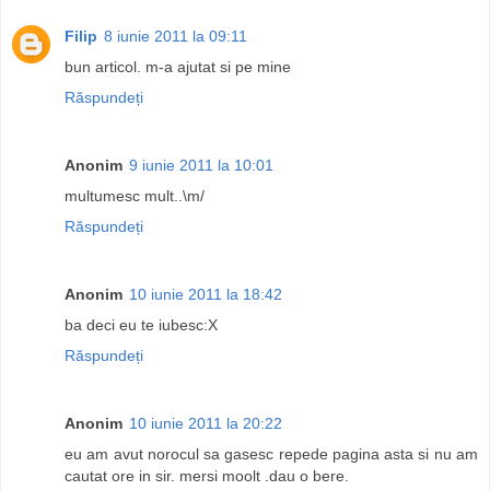
Filip
8 iunie 2011 la 09:11
bun articol. m-a ajutat si pe mine
Răspundeți
Anonim
9 iunie 2011 la 10:01
multumesc mult..\m/
Răspundeți
Anonim
10 iunie 2011 la 18:42
ba deci eu te iubesc:X
Răspundeți
Anonim
10 iunie 2011 la 20:22
eu am avut norocul sa gasesc repede pagina asta si nu am
cautat ore in sir. mersi moolt .dau o bere.