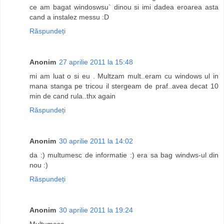
ce am bagat windoswsu` dinou si imi dadea eroarea asta
cand a instalez messu :D
Răspundeți
Anonim
27 aprilie 2011 la 15:48
mi am luat o si eu . Multzam mult..eram cu windows ul in
mana stanga pe tricou il stergeam de praf..avea decat 10
min de cand rula..thx again
Răspundeți
Anonim
30 aprilie 2011 la 14:02
da :) multumesc de informatie :) era sa bag windws-ul din
nou :)
Răspundeți
Anonim
30 aprilie 2011 la 19:24
Multumesc