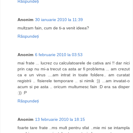
Răspundeți
Anonim
30 ianuarie 2010 la 11:39
multzam fain, cum de ti-a venit ideea?
Răspundeți
Anonim
6 februarie 2010 la 03:53
mai frate ... lucrez cu calculatoarele de cativa ani !! dar nici
prin cap nu mi-a trecut ca asta ar fi problema ... am crezut
ca e un virus ....am intrat in toate foldere.. am curatat
registrii .. fisierele temporare .. si nimik :)) ...am invatat-o
acum si pe asta .. oricum multumesc fain :D era sa disper
:)) :P
Răspundeți
Anonim
13 februarie 2010 la 18:15
foarte tare frate ..ms mult pentru sfat ..mie mi se intampla