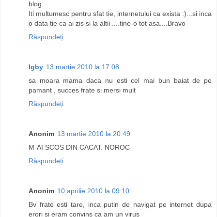
blog.
Iti multumesc pentru sfat tie, internetului ca exista :)...si inca
o data tie ca ai zis si la altii ....tine-o tot asa....Bravo
Răspundeți
Igby
13 martie 2010 la 17:08
sa moara mama daca nu esti cel mai bun baiat de pe
pamant , succes frate si mersi mult
Răspundeți
Anonim
13 martie 2010 la 20:49
M-AI SCOS DIN CACAT. NOROC
Răspundeți
Anonim
10 aprilie 2010 la 09:10
Bv frate esti tare, inca putin de navigat pe internet dupa
erori si eram convins ca am un virus