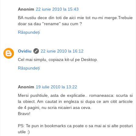
Anonim
22 iunie 2010 la 15:43
BA nustiu dece din toti de aici mie tot nu-mi merge.Trebuie
doar sa dau ''rename'' sau cum ?
Răspundeți
Ovidiu
22 iunie 2010 la 16:12
Cel mai simplu, copiaza kit-ul pe Desktop.
Răspundeți
Anonim
19 iulie 2010 la 13:22
Mersi pushtiule, asta de explicatie.. romaneasca: scurta si
la obiect. Am cautat in engleza si dupa ce am citit articole
de 4 pagini, nu scria nicaieri asa ceva.
Bravo!
PS: Te pun in bookmarks ca poate o sa mai ai si alte posturi
utile :)