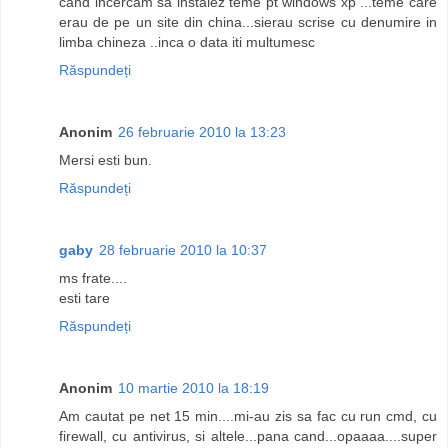
cand incercam sa instalez teme pt windows xp ...teme care
erau de pe un site din china...sierau scrise cu denumire in
limba chineza ..inca o data iti multumesc
Răspundeți
Anonim
26 februarie 2010 la 13:23
Mersi esti bun.
Răspundeți
gaby
28 februarie 2010 la 10:37
ms frate....
esti tare
Răspundeți
Anonim
10 martie 2010 la 18:19
Am cautat pe net 15 min....mi-au zis sa fac cu run cmd, cu
firewall, cu antivirus, si altele...pana cand...opaaaa....super