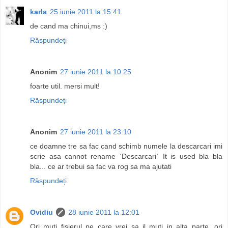
karla
25 iunie 2011 la 15:41
de cand ma chinui,ms :)
Răspundeți
Anonim
27 iunie 2011 la 10:25
foarte util. mersi mult!
Răspundeți
Anonim
27 iunie 2011 la 23:10
ce doamne tre sa fac cand schimb numele la descarcari imi
scrie asa cannot rename `Descarcari` It is used bla bla
bla... ce ar trebui sa fac va rog sa ma ajutati
Răspundeți
Ovidiu
28 iunie 2011 la 12:01
Ori muti fisierul pe care vrei sa il muti in alta parte, ori