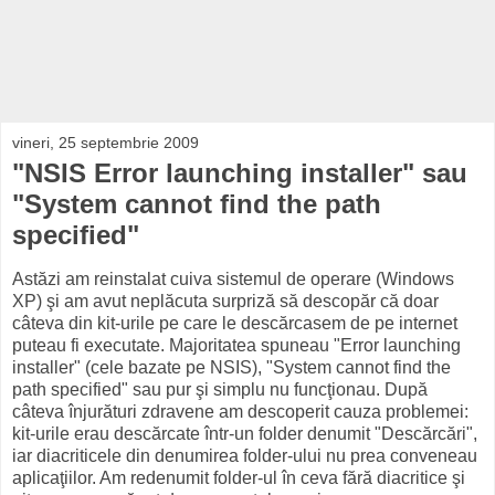
vineri, 25 septembrie 2009
"NSIS Error launching installer" sau
"System cannot find the path
specified"
Astăzi am reinstalat cuiva sistemul de operare (Windows
XP) şi am avut neplăcuta surpriză să descopăr că doar
câteva din kit-urile pe care le descărcasem de pe internet
puteau fi executate. Majoritatea spuneau "Error launching
installer" (cele bazate pe NSIS), "System cannot find the
path specified" sau pur şi simplu nu funcţionau. După
câteva înjurături zdravene am descoperit cauza problemei:
kit-urile erau descărcate într-un folder denumit "Descărcări",
iar diacriticele din denumirea folder-ului nu prea conveneau
aplicaţiilor. Am redenumit folder-ul în ceva fără diacritice şi