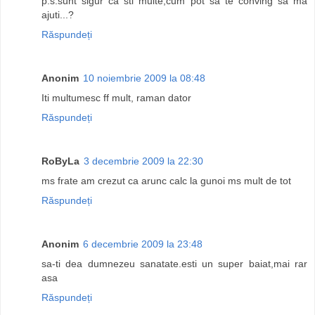
p.s.sunt sigur ca sti multe,cum pot sa te conving sa ma
ajuti...?
Răspundeți
Anonim
10 noiembrie 2009 la 08:48
Iti multumesc ff mult, raman dator
Răspundeți
RoByLa
3 decembrie 2009 la 22:30
ms frate am crezut ca arunc calc la gunoi ms mult de tot
Răspundeți
Anonim
6 decembrie 2009 la 23:48
sa-ti dea dumnezeu sanatate.esti un super baiat,mai rar
asa
Răspundeți