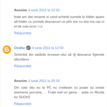
Anonim
4 iunie 2011 la 12:02
frate am dat rename si cand schimb numele la folder apare
alt folder cu unmele descarcari ce plm are nu stiu ma cac in
el de nsis error >:o
Răspundeți
Ovidiu
4 iunie 2011 la 12:03
Schimbă din setările browser-ului să îţi descarce fişierele
altundeva
Răspundeți
Anonim
4 iunie 2011 la 20:33
Din cate stiu eu la PC nu credeam ca poate sa existe
asemena porcarie..... Frate esti un geniu... astia cu Mozila
lor SUCKS
Răspundeți