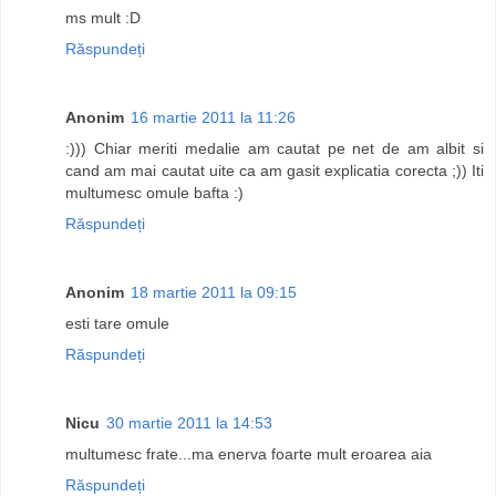
ms mult :D
Răspundeți
Anonim
16 martie 2011 la 11:26
:))) Chiar meriti medalie am cautat pe net de am albit si
cand am mai cautat uite ca am gasit explicatia corecta ;)) Iti
multumesc omule bafta :)
Răspundeți
Anonim
18 martie 2011 la 09:15
esti tare omule
Răspundeți
Nicu
30 martie 2011 la 14:53
multumesc frate...ma enerva foarte mult eroarea aia
Răspundeți