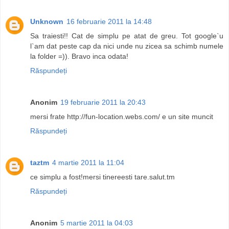
Unknown
16 februarie 2011 la 14:48
Sa traiesti!! Cat de simplu pe atat de greu. Tot google`u
l`am dat peste cap da nici unde nu zicea sa schimb numele
la folder =)). Bravo inca odata!
Răspundeți
Anonim
19 februarie 2011 la 20:43
mersi frate http://fun-location.webs.com/ e un site muncit
Răspundeți
taztm
4 martie 2011 la 11:04
ce simplu a fost!mersi tinereesti tare.salut.tm
Răspundeți
Anonim
5 martie 2011 la 04:03