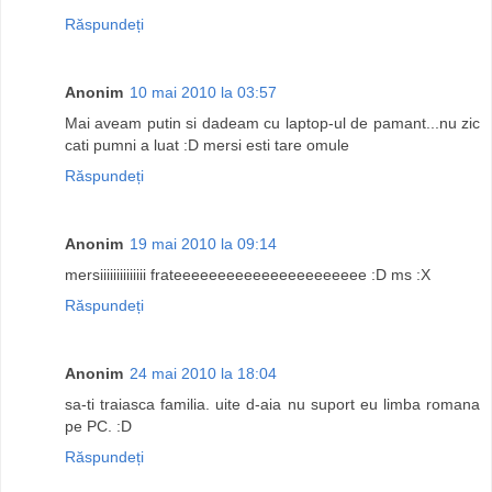
Răspundeți
Anonim
10 mai 2010 la 03:57
Mai aveam putin si dadeam cu laptop-ul de pamant...nu zic
cati pumni a luat :D mersi esti tare omule
Răspundeți
Anonim
19 mai 2010 la 09:14
mersiiiiiiiiiiiiii frateeeeeeeeeeeeeeeeeeeeee :D ms :X
Răspundeți
Anonim
24 mai 2010 la 18:04
sa-ti traiasca familia. uite d-aia nu suport eu limba romana
pe PC. :D
Răspundeți