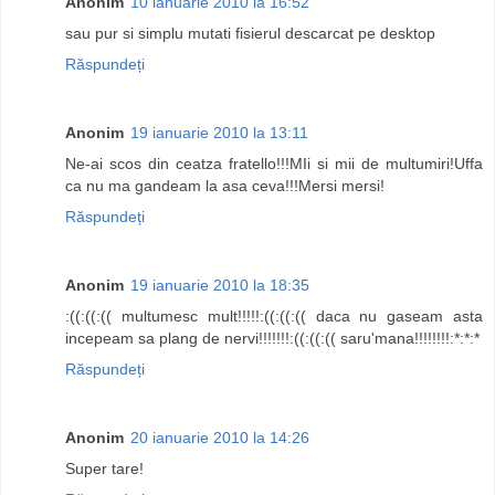
Anonim
10 ianuarie 2010 la 16:52
sau pur si simplu mutati fisierul descarcat pe desktop
Răspundeți
Anonim
19 ianuarie 2010 la 13:11
Ne-ai scos din ceatza fratello!!!MIi si mii de multumiri!Uffa
ca nu ma gandeam la asa ceva!!!Mersi mersi!
Răspundeți
Anonim
19 ianuarie 2010 la 18:35
:((:((:(( multumesc mult!!!!!:((:((:(( daca nu gaseam asta
incepeam sa plang de nervi!!!!!!!:((:((:(( saru'mana!!!!!!!!:*:*:*
Răspundeți
Anonim
20 ianuarie 2010 la 14:26
Super tare!