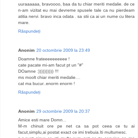
uuraaaaaa, bravoooo, baa da tu chiar meriti medalie. de ce
n-am vizitat eu mai devreme spusele tale ca nu pierdeam
atitia nervi. bravo inca odata . sa stii ca ai un nume cu litera
mare.
Răspundeți
Anonim
20 octombrie 2009 la 23:49
Doamne frateeeeeeeeee !
cate pacate mi-am facut pt un "#"
DOamne :)))))))))) !!!
ms moolt chiar meriti medalie....
cat ma bucur..enorm enorm !
Răspundeți
Anonim
29 octombrie 2009 la 20:37
Amice esti mare Domn...
M-m chinuit ore pe net ca sa pot ceea ce tu ai
facut,simplu,ai postat exact ce imi trebuia.Iti multumesc.