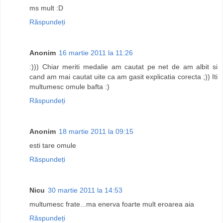
ms mult :D
Răspundeți
Anonim
16 martie 2011 la 11:26
:))) Chiar meriti medalie am cautat pe net de am albit si
cand am mai cautat uite ca am gasit explicatia corecta ;)) Iti
multumesc omule bafta :)
Răspundeți
Anonim
18 martie 2011 la 09:15
esti tare omule
Răspundeți
Nicu
30 martie 2011 la 14:53
multumesc frate...ma enerva foarte mult eroarea aia
Răspundeți