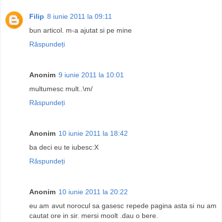
Filip
8 iunie 2011 la 09:11
bun articol. m-a ajutat si pe mine
Răspundeți
Anonim
9 iunie 2011 la 10:01
multumesc mult..\m/
Răspundeți
Anonim
10 iunie 2011 la 18:42
ba deci eu te iubesc:X
Răspundeți
Anonim
10 iunie 2011 la 20:22
eu am avut norocul sa gasesc repede pagina asta si nu am
cautat ore in sir. mersi moolt .dau o bere.