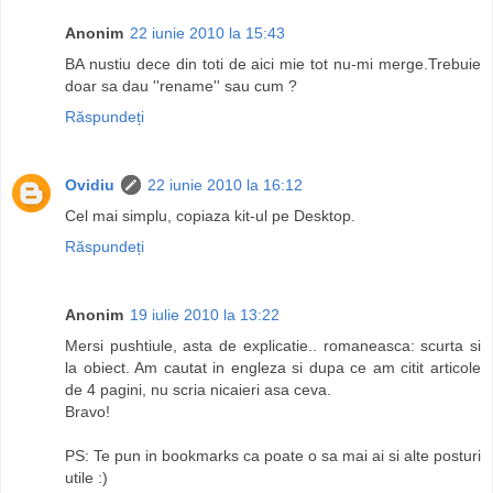
Anonim
22 iunie 2010 la 15:43
BA nustiu dece din toti de aici mie tot nu-mi merge.Trebuie
doar sa dau ''rename'' sau cum ?
Răspundeți
Ovidiu
22 iunie 2010 la 16:12
Cel mai simplu, copiaza kit-ul pe Desktop.
Răspundeți
Anonim
19 iulie 2010 la 13:22
Mersi pushtiule, asta de explicatie.. romaneasca: scurta si
la obiect. Am cautat in engleza si dupa ce am citit articole
de 4 pagini, nu scria nicaieri asa ceva.
Bravo!
PS: Te pun in bookmarks ca poate o sa mai ai si alte posturi
utile :)