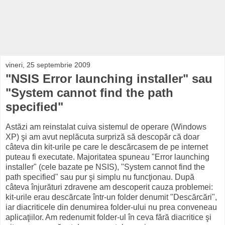
vineri, 25 septembrie 2009
"NSIS Error launching installer" sau
"System cannot find the path
specified"
Astăzi am reinstalat cuiva sistemul de operare (Windows
XP) şi am avut neplăcuta surpriză să descopăr că doar
câteva din kit-urile pe care le descărcasem de pe internet
puteau fi executate. Majoritatea spuneau "Error launching
installer" (cele bazate pe NSIS), "System cannot find the
path specified" sau pur şi simplu nu funcţionau. După
câteva înjurături zdravene am descoperit cauza problemei:
kit-urile erau descărcate într-un folder denumit "Descărcări",
iar diacriticele din denumirea folder-ului nu prea conveneau
aplicaţiilor. Am redenumit folder-ul în ceva fără diacritice şi