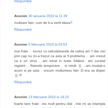
Răspundeți
Anonim
30 ianuarie 2010 la 11:39
multzam fain, cum de ti-a venit ideea?
Răspundeți
Anonim
6 februarie 2010 la 03:53
mai frate ... lucrez cu calculatoarele de cativa ani !! dar nici
prin cap nu mi-a trecut ca asta ar fi problema ... am crezut
ca e un virus ....am intrat in toate foldere.. am curatat
registrii .. fisierele temporare .. si nimik :)) ...am invatat-o
acum si pe asta .. oricum multumesc fain :D era sa disper
:)) :P
Răspundeți
Anonim
13 februarie 2010 la 18:15
foarte tare frate ..ms mult pentru sfat ..mie mi se intampla