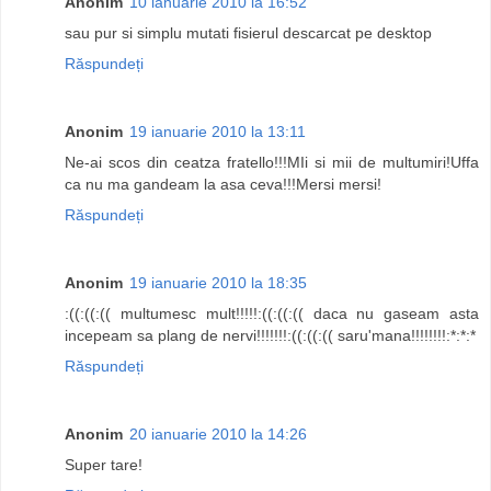
Anonim
10 ianuarie 2010 la 16:52
sau pur si simplu mutati fisierul descarcat pe desktop
Răspundeți
Anonim
19 ianuarie 2010 la 13:11
Ne-ai scos din ceatza fratello!!!MIi si mii de multumiri!Uffa
ca nu ma gandeam la asa ceva!!!Mersi mersi!
Răspundeți
Anonim
19 ianuarie 2010 la 18:35
:((:((:(( multumesc mult!!!!!:((:((:(( daca nu gaseam asta
incepeam sa plang de nervi!!!!!!!:((:((:(( saru'mana!!!!!!!!:*:*:*
Răspundeți
Anonim
20 ianuarie 2010 la 14:26
Super tare!