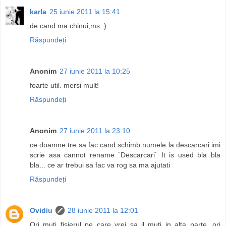
karla
25 iunie 2011 la 15:41
de cand ma chinui,ms :)
Răspundeți
Anonim
27 iunie 2011 la 10:25
foarte util. mersi mult!
Răspundeți
Anonim
27 iunie 2011 la 23:10
ce doamne tre sa fac cand schimb numele la descarcari imi
scrie asa cannot rename `Descarcari` It is used bla bla
bla... ce ar trebui sa fac va rog sa ma ajutati
Răspundeți
Ovidiu
28 iunie 2011 la 12:01
Ori muti fisierul pe care vrei sa il muti in alta parte, ori