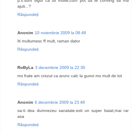
p.s.sunt sigur ca sti multe,cum pot sa te conving sa ma
ajuti...?
Răspundeți
Anonim
10 noiembrie 2009 la 08:48
Iti multumesc ff mult, raman dator
Răspundeți
RoByLa
3 decembrie 2009 la 22:30
ms frate am crezut ca arunc calc la gunoi ms mult de tot
Răspundeți
Anonim
6 decembrie 2009 la 23:48
sa-ti dea dumnezeu sanatate.esti un super baiat,mai rar
asa
Răspundeți