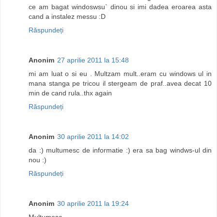
ce am bagat windoswsu` dinou si imi dadea eroarea asta
cand a instalez messu :D
Răspundeți
Anonim
27 aprilie 2011 la 15:48
mi am luat o si eu . Multzam mult..eram cu windows ul in
mana stanga pe tricou il stergeam de praf..avea decat 10
min de cand rula..thx again
Răspundeți
Anonim
30 aprilie 2011 la 14:02
da :) multumesc de informatie :) era sa bag windws-ul din
nou :)
Răspundeți
Anonim
30 aprilie 2011 la 19:24
Multumesc