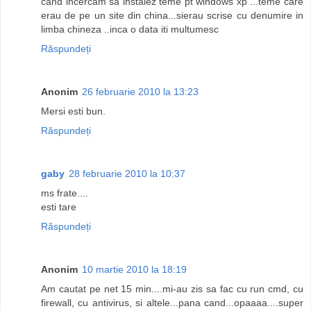
cand incercam sa instalez teme pt windows xp ...teme care
erau de pe un site din china...sierau scrise cu denumire in
limba chineza ..inca o data iti multumesc
Răspundeți
Anonim
26 februarie 2010 la 13:23
Mersi esti bun.
Răspundeți
gaby
28 februarie 2010 la 10:37
ms frate....
esti tare
Răspundeți
Anonim
10 martie 2010 la 18:19
Am cautat pe net 15 min....mi-au zis sa fac cu run cmd, cu
firewall, cu antivirus, si altele...pana cand...opaaaa....super