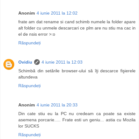
Anonim
4 iunie 2011 la 12:02
frate am dat rename si cand schimb numele la folder apare
alt folder cu unmele descarcari ce plm are nu stiu ma cac in
el de nsis error >:o
Răspundeți
Ovidiu
4 iunie 2011 la 12:03
Schimbă din setările browser-ului să îţi descarce fişierele
altundeva
Răspundeți
Anonim
4 iunie 2011 la 20:33
Din cate stiu eu la PC nu credeam ca poate sa existe
asemena porcarie..... Frate esti un geniu... astia cu Mozila
lor SUCKS
Răspundeți