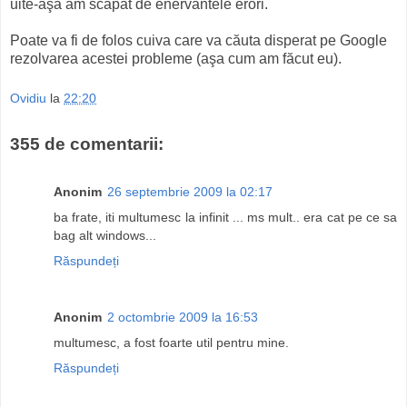
uite-aşa am scăpat de enervantele erori.
Poate va fi de folos cuiva care va căuta disperat pe Google
rezolvarea acestei probleme (aşa cum am făcut eu).
Ovidiu
la
22:20
355 de comentarii:
Anonim
26 septembrie 2009 la 02:17
ba frate, iti multumesc la infinit ... ms mult.. era cat pe ce sa
bag alt windows...
Răspundeți
Anonim
2 octombrie 2009 la 16:53
multumesc, a fost foarte util pentru mine.
Răspundeți