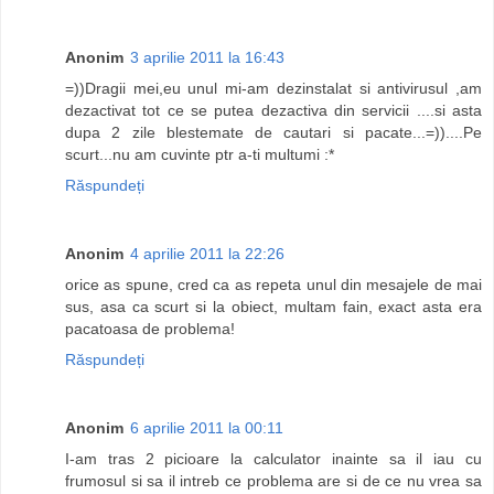
Anonim
3 aprilie 2011 la 16:43
=))Dragii mei,eu unul mi-am dezinstalat si antivirusul ,am
dezactivat tot ce se putea dezactiva din servicii ....si asta
dupa 2 zile blestemate de cautari si pacate...=))....Pe
scurt...nu am cuvinte ptr a-ti multumi :*
Răspundeți
Anonim
4 aprilie 2011 la 22:26
orice as spune, cred ca as repeta unul din mesajele de mai
sus, asa ca scurt si la obiect, multam fain, exact asta era
pacatoasa de problema!
Răspundeți
Anonim
6 aprilie 2011 la 00:11
I-am tras 2 picioare la calculator inainte sa il iau cu
frumosul si sa il intreb ce problema are si de ce nu vrea sa