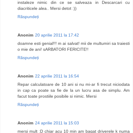
instaleze nimic din ce se salveaza in Descarcari cu
diacriticele alea.. Mersi detot :))
Răspundeți
Anonim
20 aprilie 2011 la 17:42
doamne esti genial!!! m ai salvat! mii de multumiri sa traiesti
o mie de ani! sARBATORI FERICITE!!
Răspundeți
Anonim
22 aprilie 2011 la 16:54
Repar calculatoare de 10 ani si nu mi-ar fi trecut niciodata
in cap ca poate sa fie de la un lucru asa de simplu. Am
facut toate prostiile posibile si nimic. Mersi
Răspundeți
Anonim
24 aprilie 2011 la 15:03
mersi mult :D chiar acu 10 min am bagat driverele k numa