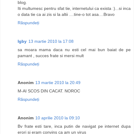
blog.
Iti multumesc pentru sfat tie, internetului ca exista :)...si inca
o data tie ca ai zis si la altii ....tine-o tot asa....Bravo
Răspundeți
Igby
13 martie 2010 la 17:08
sa moara mama daca nu esti cel mai bun baiat de pe
pamant , succes frate si mersi mult
Răspundeți
Anonim
13 martie 2010 la 20:49
M-AI SCOS DIN CACAT. NOROC
Răspundeți
Anonim
10 aprilie 2010 la 09:10
Bv frate esti tare, inca putin de navigat pe internet dupa
erori si eram convins ca am un virus