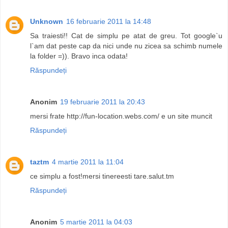
Unknown
16 februarie 2011 la 14:48
Sa traiesti!! Cat de simplu pe atat de greu. Tot google`u
l`am dat peste cap da nici unde nu zicea sa schimb numele
la folder =)). Bravo inca odata!
Răspundeți
Anonim
19 februarie 2011 la 20:43
mersi frate http://fun-location.webs.com/ e un site muncit
Răspundeți
taztm
4 martie 2011 la 11:04
ce simplu a fost!mersi tinereesti tare.salut.tm
Răspundeți
Anonim
5 martie 2011 la 04:03