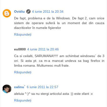
Ovidiu
4 iunie 2011 la 20:34
De fapt, problema e de la Windows. De fapt 2, cam orice
sistem de operare suferă la un moment dat din cauza
diacriticelor în numele fişierelor
Răspundeți
eu0800
4 iunie 2011 la 20:46
Ca si ceilalti, SARUMANA!!!!! am schimbat windowsu` de 3
ori. Si asta pt. ca m-a mancat undeva sa bag firefox in
limba romana. Multumesc mult frate.
Răspundeți
calinu`
6 iunie 2011 la 22:57
aleluia ^:)^ sa nu stergi articolul asta :)) este sfant :x
Răspundeți