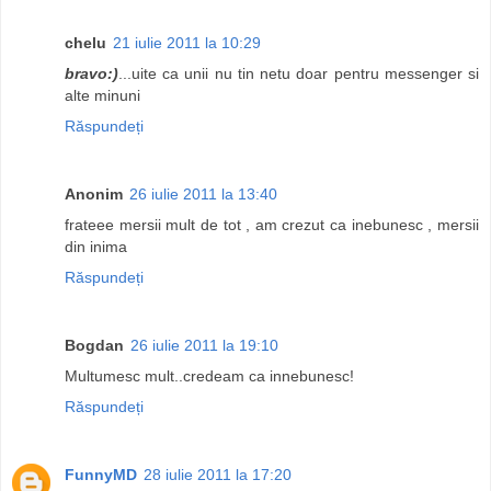
chelu
21 iulie 2011 la 10:29
bravo:)
...uite ca unii nu tin netu doar pentru messenger si
alte minuni
Răspundeți
Anonim
26 iulie 2011 la 13:40
frateee mersii mult de tot , am crezut ca inebunesc , mersii
din inima
Răspundeți
Bogdan
26 iulie 2011 la 19:10
Multumesc mult..credeam ca innebunesc!
Răspundeți
FunnyMD
28 iulie 2011 la 17:20