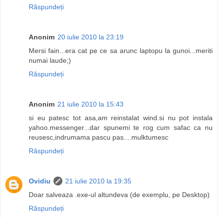
Răspundeți
Anonim
20 iulie 2010 la 23:19
Mersi fain...era cat pe ce sa arunc laptopu la gunoi...meriti
numai laude;)
Răspundeți
Anonim
21 iulie 2010 la 15:43
si eu patesc tot asa,am reinstalat wind.si nu pot instala
yahoo.messenger...dar spunemi te rog cum safac ca nu
reusesc,indrumama pascu pas....mulktumesc
Răspundeți
Ovidiu
21 iulie 2010 la 19:35
Doar salveaza .exe-ul altundeva (de exemplu, pe Desktop)
Răspundeți