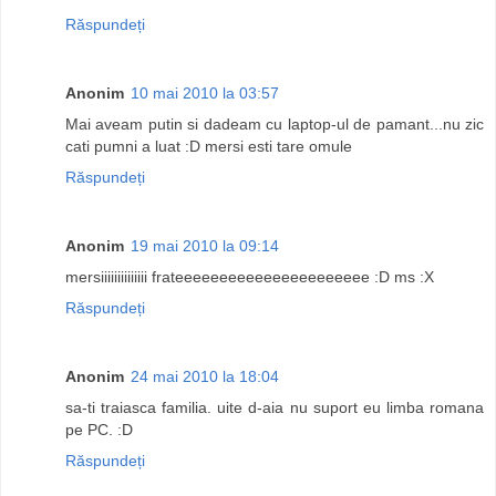
Răspundeți
Anonim
10 mai 2010 la 03:57
Mai aveam putin si dadeam cu laptop-ul de pamant...nu zic
cati pumni a luat :D mersi esti tare omule
Răspundeți
Anonim
19 mai 2010 la 09:14
mersiiiiiiiiiiiiii frateeeeeeeeeeeeeeeeeeeeee :D ms :X
Răspundeți
Anonim
24 mai 2010 la 18:04
sa-ti traiasca familia. uite d-aia nu suport eu limba romana
pe PC. :D
Răspundeți