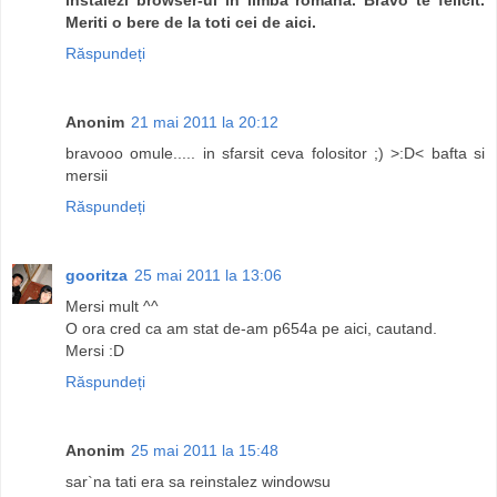
Meriti o bere de la toti cei de aici.
Răspundeți
Anonim
21 mai 2011 la 20:12
bravooo omule..... in sfarsit ceva folositor ;) >:D< bafta si
mersii
Răspundeți
gooritza
25 mai 2011 la 13:06
Mersi mult ^^
O ora cred ca am stat de-am p654a pe aici, cautand.
Mersi :D
Răspundeți
Anonim
25 mai 2011 la 15:48
sar`na tati era sa reinstalez windowsu