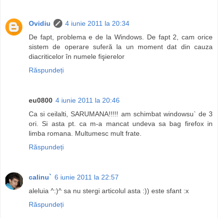
Ovidiu
4 iunie 2011 la 20:34
De fapt, problema e de la Windows. De fapt 2, cam orice
sistem de operare suferă la un moment dat din cauza
diacriticelor în numele fişierelor
Răspundeți
eu0800
4 iunie 2011 la 20:46
Ca si ceilalti, SARUMANA!!!!! am schimbat windowsu` de 3
ori. Si asta pt. ca m-a mancat undeva sa bag firefox in
limba romana. Multumesc mult frate.
Răspundeți
calinu`
6 iunie 2011 la 22:57
aleluia ^:)^ sa nu stergi articolul asta :)) este sfant :x
Răspundeți