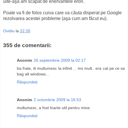
uite-aşa am scăpat de enervantele erori.
Poate va fi de folos cuiva care va căuta disperat pe Google
rezolvarea acestei probleme (aşa cum am făcut eu).
Ovidiu
la
22:20
355 de comentarii:
Anonim
26 septembrie 2009 la 02:17
ba frate, iti multumesc la infinit ... ms mult.. era cat pe ce sa
bag alt windows...
Răspundeți
Anonim
2 octombrie 2009 la 16:53
multumesc, a fost foarte util pentru mine.
Răspundeți