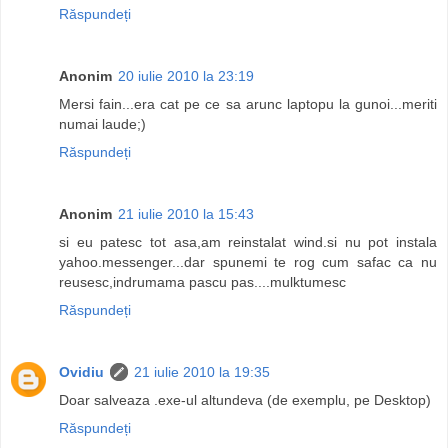
Răspundeți
Anonim
20 iulie 2010 la 23:19
Mersi fain...era cat pe ce sa arunc laptopu la gunoi...meriti
numai laude;)
Răspundeți
Anonim
21 iulie 2010 la 15:43
si eu patesc tot asa,am reinstalat wind.si nu pot instala
yahoo.messenger...dar spunemi te rog cum safac ca nu
reusesc,indrumama pascu pas....mulktumesc
Răspundeți
Ovidiu
21 iulie 2010 la 19:35
Doar salveaza .exe-ul altundeva (de exemplu, pe Desktop)
Răspundeți