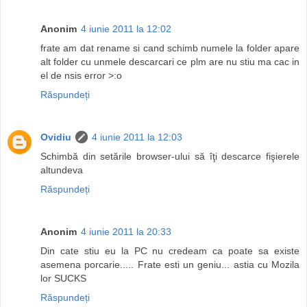
Anonim
4 iunie 2011 la 12:02
frate am dat rename si cand schimb numele la folder apare
alt folder cu unmele descarcari ce plm are nu stiu ma cac in
el de nsis error >:o
Răspundeți
Ovidiu
4 iunie 2011 la 12:03
Schimbă din setările browser-ului să îţi descarce fişierele
altundeva
Răspundeți
Anonim
4 iunie 2011 la 20:33
Din cate stiu eu la PC nu credeam ca poate sa existe
asemena porcarie..... Frate esti un geniu... astia cu Mozila
lor SUCKS
Răspundeți