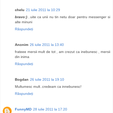
chelu
21 iulie 2011 la 10:29
bravo:)
...uite ca unii nu tin netu doar pentru messenger si
alte minuni
Răspundeți
Anonim
26 iulie 2011 la 13:40
frateee mersii mult de tot , am crezut ca inebunesc , mersii
din inima
Răspundeți
Bogdan
26 iulie 2011 la 19:10
Multumesc mult..credeam ca innebunesc!
Răspundeți
FunnyMD
28 iulie 2011 la 17:20