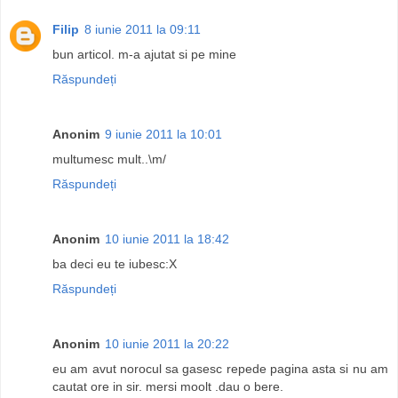
Filip
8 iunie 2011 la 09:11
bun articol. m-a ajutat si pe mine
Răspundeți
Anonim
9 iunie 2011 la 10:01
multumesc mult..\m/
Răspundeți
Anonim
10 iunie 2011 la 18:42
ba deci eu te iubesc:X
Răspundeți
Anonim
10 iunie 2011 la 20:22
eu am avut norocul sa gasesc repede pagina asta si nu am
cautat ore in sir. mersi moolt .dau o bere.