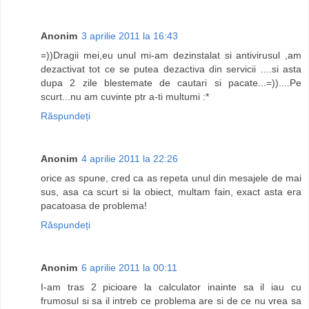
Anonim
3 aprilie 2011 la 16:43
=))Dragii mei,eu unul mi-am dezinstalat si antivirusul ,am
dezactivat tot ce se putea dezactiva din servicii ....si asta
dupa 2 zile blestemate de cautari si pacate...=))....Pe
scurt...nu am cuvinte ptr a-ti multumi :*
Răspundeți
Anonim
4 aprilie 2011 la 22:26
orice as spune, cred ca as repeta unul din mesajele de mai
sus, asa ca scurt si la obiect, multam fain, exact asta era
pacatoasa de problema!
Răspundeți
Anonim
6 aprilie 2011 la 00:11
I-am tras 2 picioare la calculator inainte sa il iau cu
frumosul si sa il intreb ce problema are si de ce nu vrea sa