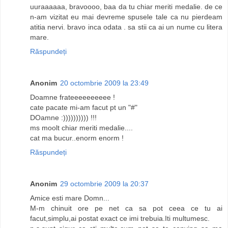
uuraaaaaa, bravoooo, baa da tu chiar meriti medalie. de ce
n-am vizitat eu mai devreme spusele tale ca nu pierdeam
atitia nervi. bravo inca odata . sa stii ca ai un nume cu litera
mare.
Răspundeți
Anonim
20 octombrie 2009 la 23:49
Doamne frateeeeeeeeee !
cate pacate mi-am facut pt un "#"
DOamne :)))))))))) !!!
ms moolt chiar meriti medalie....
cat ma bucur..enorm enorm !
Răspundeți
Anonim
29 octombrie 2009 la 20:37
Amice esti mare Domn...
M-m chinuit ore pe net ca sa pot ceea ce tu ai
facut,simplu,ai postat exact ce imi trebuia.Iti multumesc.