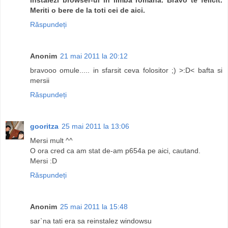
Meriti o bere de la toti cei de aici.
Răspundeți
Anonim
21 mai 2011 la 20:12
bravooo omule..... in sfarsit ceva folositor ;) >:D< bafta si
mersii
Răspundeți
gooritza
25 mai 2011 la 13:06
Mersi mult ^^
O ora cred ca am stat de-am p654a pe aici, cautand.
Mersi :D
Răspundeți
Anonim
25 mai 2011 la 15:48
sar`na tati era sa reinstalez windowsu