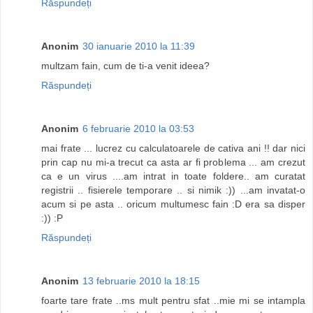
Răspundeți
Anonim
30 ianuarie 2010 la 11:39
multzam fain, cum de ti-a venit ideea?
Răspundeți
Anonim
6 februarie 2010 la 03:53
mai frate ... lucrez cu calculatoarele de cativa ani !! dar nici
prin cap nu mi-a trecut ca asta ar fi problema ... am crezut
ca e un virus ....am intrat in toate foldere.. am curatat
registrii .. fisierele temporare .. si nimik :)) ...am invatat-o
acum si pe asta .. oricum multumesc fain :D era sa disper
:)) :P
Răspundeți
Anonim
13 februarie 2010 la 18:15
foarte tare frate ..ms mult pentru sfat ..mie mi se intampla