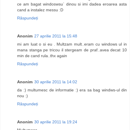
ce am bagat windoswsu` dinou si imi dadea eroarea asta
cand a instalez messu :D
Răspundeți
Anonim
27 aprilie 2011 la 15:48
mi am luat o si eu . Multzam mult..eram cu windows ul in
mana stanga pe tricou il stergeam de praf..avea decat 10
min de cand rula..thx again
Răspundeți
Anonim
30 aprilie 2011 la 14:02
da :) multumesc de informatie :) era sa bag windws-ul din
nou :)
Răspundeți
Anonim
30 aprilie 2011 la 19:24
Multumesc