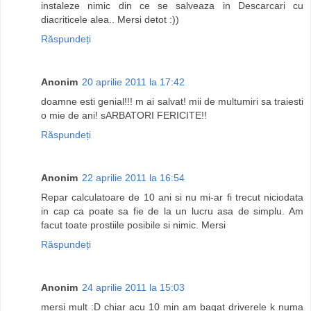
instaleze nimic din ce se salveaza in Descarcari cu
diacriticele alea.. Mersi detot :))
Răspundeți
Anonim
20 aprilie 2011 la 17:42
doamne esti genial!!! m ai salvat! mii de multumiri sa traiesti
o mie de ani! sARBATORI FERICITE!!
Răspundeți
Anonim
22 aprilie 2011 la 16:54
Repar calculatoare de 10 ani si nu mi-ar fi trecut niciodata
in cap ca poate sa fie de la un lucru asa de simplu. Am
facut toate prostiile posibile si nimic. Mersi
Răspundeți
Anonim
24 aprilie 2011 la 15:03
mersi mult :D chiar acu 10 min am bagat driverele k numa