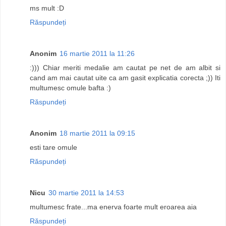
ms mult :D
Răspundeți
Anonim
16 martie 2011 la 11:26
:))) Chiar meriti medalie am cautat pe net de am albit si
cand am mai cautat uite ca am gasit explicatia corecta ;)) Iti
multumesc omule bafta :)
Răspundeți
Anonim
18 martie 2011 la 09:15
esti tare omule
Răspundeți
Nicu
30 martie 2011 la 14:53
multumesc frate...ma enerva foarte mult eroarea aia
Răspundeți