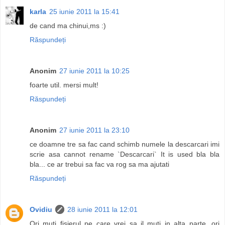
karla
25 iunie 2011 la 15:41
de cand ma chinui,ms :)
Răspundeți
Anonim
27 iunie 2011 la 10:25
foarte util. mersi mult!
Răspundeți
Anonim
27 iunie 2011 la 23:10
ce doamne tre sa fac cand schimb numele la descarcari imi
scrie asa cannot rename `Descarcari` It is used bla bla
bla... ce ar trebui sa fac va rog sa ma ajutati
Răspundeți
Ovidiu
28 iunie 2011 la 12:01
Ori muti fisierul pe care vrei sa il muti in alta parte, ori