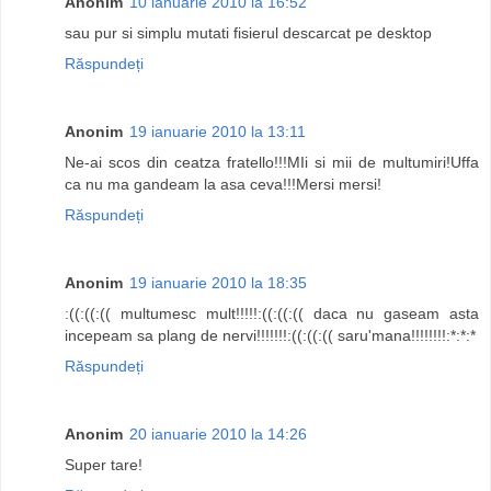
Anonim
10 ianuarie 2010 la 16:52
sau pur si simplu mutati fisierul descarcat pe desktop
Răspundeți
Anonim
19 ianuarie 2010 la 13:11
Ne-ai scos din ceatza fratello!!!MIi si mii de multumiri!Uffa
ca nu ma gandeam la asa ceva!!!Mersi mersi!
Răspundeți
Anonim
19 ianuarie 2010 la 18:35
:((:((:(( multumesc mult!!!!!:((:((:(( daca nu gaseam asta
incepeam sa plang de nervi!!!!!!!:((:((:(( saru'mana!!!!!!!!:*:*:*
Răspundeți
Anonim
20 ianuarie 2010 la 14:26
Super tare!