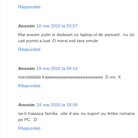
Răspundeți
Anonim
10 mai 2010 la 03:57
Mai aveam putin si dadeam cu laptop-ul de pamant...nu zic
cati pumni a luat :D mersi esti tare omule
Răspundeți
Anonim
19 mai 2010 la 09:14
mersiiiiiiiiiiiiii frateeeeeeeeeeeeeeeeeeeeee :D ms :X
Răspundeți
Anonim
24 mai 2010 la 18:04
sa-ti traiasca familia. uite d-aia nu suport eu limba romana
pe PC. :D
Răspundeți