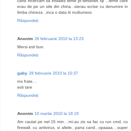
cand incercam sa instalez teme pt windows xp ...teme care
erau de pe un site din china...sierau scrise cu denumire in
limba chineza ..inca o data iti multumesc
Răspundeți
Anonim
26 februarie 2010 la 13:23
Mersi esti bun.
Răspundeți
gaby
28 februarie 2010 la 10:37
ms frate....
esti tare
Răspundeți
Anonim
10 martie 2010 la 18:19
Am cautat pe net 15 min....mi-au zis sa fac cu run cmd, cu
firewall, cu antivirus, si altele...pana cand...opaaaa....super