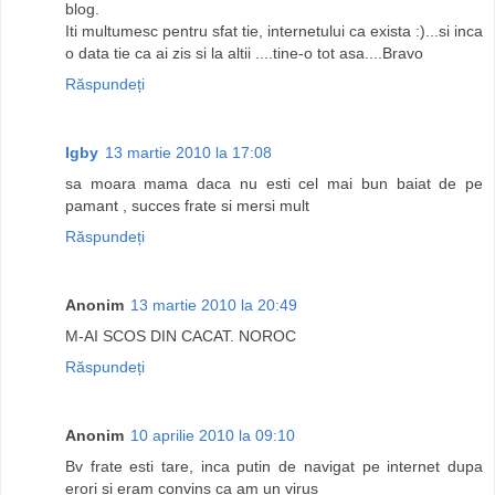
blog.
Iti multumesc pentru sfat tie, internetului ca exista :)...si inca
o data tie ca ai zis si la altii ....tine-o tot asa....Bravo
Răspundeți
Igby
13 martie 2010 la 17:08
sa moara mama daca nu esti cel mai bun baiat de pe
pamant , succes frate si mersi mult
Răspundeți
Anonim
13 martie 2010 la 20:49
M-AI SCOS DIN CACAT. NOROC
Răspundeți
Anonim
10 aprilie 2010 la 09:10
Bv frate esti tare, inca putin de navigat pe internet dupa
erori si eram convins ca am un virus