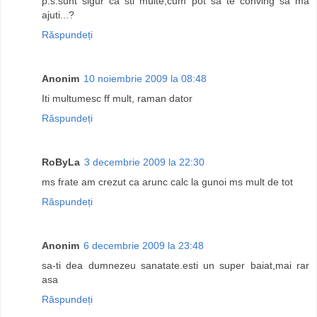
p.s.sunt sigur ca sti multe,cum pot sa te conving sa ma
ajuti...?
Răspundeți
Anonim
10 noiembrie 2009 la 08:48
Iti multumesc ff mult, raman dator
Răspundeți
RoByLa
3 decembrie 2009 la 22:30
ms frate am crezut ca arunc calc la gunoi ms mult de tot
Răspundeți
Anonim
6 decembrie 2009 la 23:48
sa-ti dea dumnezeu sanatate.esti un super baiat,mai rar
asa
Răspundeți