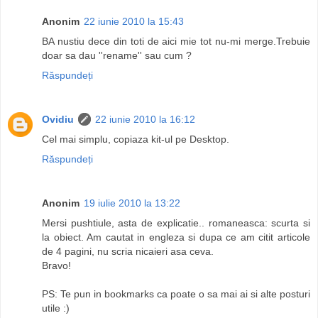
Anonim
22 iunie 2010 la 15:43
BA nustiu dece din toti de aici mie tot nu-mi merge.Trebuie
doar sa dau ''rename'' sau cum ?
Răspundeți
Ovidiu
22 iunie 2010 la 16:12
Cel mai simplu, copiaza kit-ul pe Desktop.
Răspundeți
Anonim
19 iulie 2010 la 13:22
Mersi pushtiule, asta de explicatie.. romaneasca: scurta si
la obiect. Am cautat in engleza si dupa ce am citit articole
de 4 pagini, nu scria nicaieri asa ceva.
Bravo!
PS: Te pun in bookmarks ca poate o sa mai ai si alte posturi
utile :)