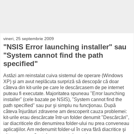
vineri, 25 septembrie 2009
"NSIS Error launching installer" sau
"System cannot find the path
specified"
Astăzi am reinstalat cuiva sistemul de operare (Windows
XP) şi am avut neplăcuta surpriză să descopăr că doar
câteva din kit-urile pe care le descărcasem de pe internet
puteau fi executate. Majoritatea spuneau "Error launching
installer" (cele bazate pe NSIS), "System cannot find the
path specified" sau pur şi simplu nu funcţionau. După
câteva înjurături zdravene am descoperit cauza problemei:
kit-urile erau descărcate într-un folder denumit "Descărcări",
iar diacriticele din denumirea folder-ului nu prea conveneau
aplicaţiilor. Am redenumit folder-ul în ceva fără diacritice şi