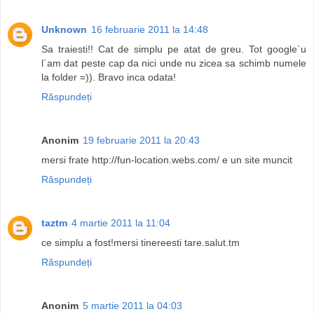
Unknown
16 februarie 2011 la 14:48
Sa traiesti!! Cat de simplu pe atat de greu. Tot google`u
l`am dat peste cap da nici unde nu zicea sa schimb numele
la folder =)). Bravo inca odata!
Răspundeți
Anonim
19 februarie 2011 la 20:43
mersi frate http://fun-location.webs.com/ e un site muncit
Răspundeți
taztm
4 martie 2011 la 11:04
ce simplu a fost!mersi tinereesti tare.salut.tm
Răspundeți
Anonim
5 martie 2011 la 04:03