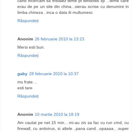
cand incercam sa instalez teme pt windows xp ...teme care
erau de pe un site din china...sierau scrise cu denumire in
limba chineza ..inca o data iti multumesc
Răspundeți
Anonim
26 februarie 2010 la 13:23
Mersi esti bun.
Răspundeți
gaby
28 februarie 2010 la 10:37
ms frate....
esti tare
Răspundeți
Anonim
10 martie 2010 la 18:19
Am cautat pe net 15 min....mi-au zis sa fac cu run cmd, cu
firewall, cu antivirus, si altele...pana cand...opaaaa....super