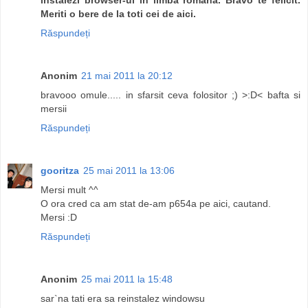
Meriti o bere de la toti cei de aici.
Răspundeți
Anonim
21 mai 2011 la 20:12
bravooo omule..... in sfarsit ceva folositor ;) >:D< bafta si
mersii
Răspundeți
gooritza
25 mai 2011 la 13:06
Mersi mult ^^
O ora cred ca am stat de-am p654a pe aici, cautand.
Mersi :D
Răspundeți
Anonim
25 mai 2011 la 15:48
sar`na tati era sa reinstalez windowsu