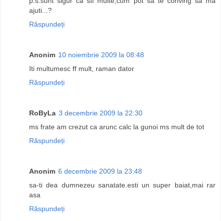
p.s.sunt sigur ca sti multe,cum pot sa te conving sa ma
ajuti...?
Răspundeți
Anonim
10 noiembrie 2009 la 08:48
Iti multumesc ff mult, raman dator
Răspundeți
RoByLa
3 decembrie 2009 la 22:30
ms frate am crezut ca arunc calc la gunoi ms mult de tot
Răspundeți
Anonim
6 decembrie 2009 la 23:48
sa-ti dea dumnezeu sanatate.esti un super baiat,mai rar
asa
Răspundeți