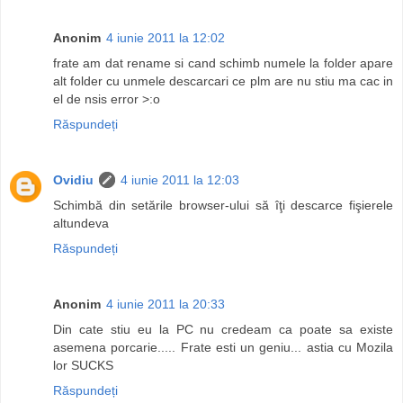
Anonim
4 iunie 2011 la 12:02
frate am dat rename si cand schimb numele la folder apare
alt folder cu unmele descarcari ce plm are nu stiu ma cac in
el de nsis error >:o
Răspundeți
Ovidiu
4 iunie 2011 la 12:03
Schimbă din setările browser-ului să îţi descarce fişierele
altundeva
Răspundeți
Anonim
4 iunie 2011 la 20:33
Din cate stiu eu la PC nu credeam ca poate sa existe
asemena porcarie..... Frate esti un geniu... astia cu Mozila
lor SUCKS
Răspundeți