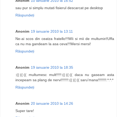
Anonim
10 ianuarie 2010 la 16:52
sau pur si simplu mutati fisierul descarcat pe desktop
Răspundeți
Anonim
19 ianuarie 2010 la 13:11
Ne-ai scos din ceatza fratello!!!MIi si mii de multumiri!Uffa
ca nu ma gandeam la asa ceva!!!Mersi mersi!
Răspundeți
Anonim
19 ianuarie 2010 la 18:35
:((:((:(( multumesc mult!!!!!:((:((:(( daca nu gaseam asta
incepeam sa plang de nervi!!!!!!!:((:((:(( saru'mana!!!!!!!!:*:*:*
Răspundeți
Anonim
20 ianuarie 2010 la 14:26
Super tare!