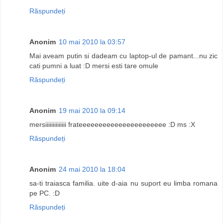
Răspundeți
Anonim
10 mai 2010 la 03:57
Mai aveam putin si dadeam cu laptop-ul de pamant...nu zic
cati pumni a luat :D mersi esti tare omule
Răspundeți
Anonim
19 mai 2010 la 09:14
mersiiiiiiiiiiiiii frateeeeeeeeeeeeeeeeeeeeee :D ms :X
Răspundeți
Anonim
24 mai 2010 la 18:04
sa-ti traiasca familia. uite d-aia nu suport eu limba romana
pe PC. :D
Răspundeți