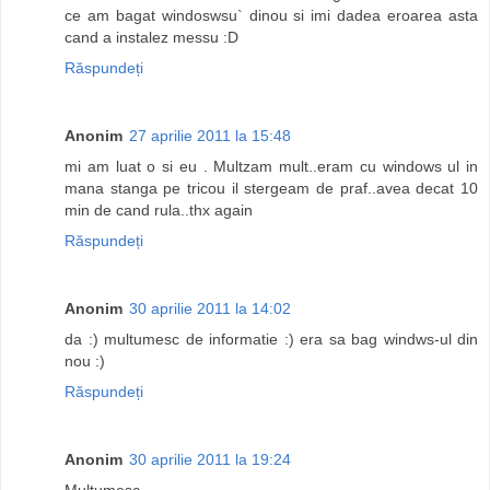
ce am bagat windoswsu` dinou si imi dadea eroarea asta
cand a instalez messu :D
Răspundeți
Anonim
27 aprilie 2011 la 15:48
mi am luat o si eu . Multzam mult..eram cu windows ul in
mana stanga pe tricou il stergeam de praf..avea decat 10
min de cand rula..thx again
Răspundeți
Anonim
30 aprilie 2011 la 14:02
da :) multumesc de informatie :) era sa bag windws-ul din
nou :)
Răspundeți
Anonim
30 aprilie 2011 la 19:24
Multumesc