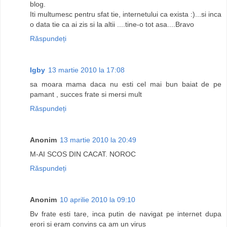
blog.
Iti multumesc pentru sfat tie, internetului ca exista :)...si inca
o data tie ca ai zis si la altii ....tine-o tot asa....Bravo
Răspundeți
Igby
13 martie 2010 la 17:08
sa moara mama daca nu esti cel mai bun baiat de pe
pamant , succes frate si mersi mult
Răspundeți
Anonim
13 martie 2010 la 20:49
M-AI SCOS DIN CACAT. NOROC
Răspundeți
Anonim
10 aprilie 2010 la 09:10
Bv frate esti tare, inca putin de navigat pe internet dupa
erori si eram convins ca am un virus