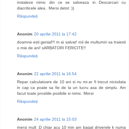
instaleze nimic din ce se salveaza in Descarcari cu
diacriticele alea.. Mersi detot :))
Răspundeți
Anonim
20 aprilie 2011 la 17:42
doamne esti genial!!! m ai salvat! mii de multumiri sa traiesti
o mie de ani! sARBATORI FERICITE!!
Răspundeți
Anonim
22 aprilie 2011 la 16:54
Repar calculatoare de 10 ani si nu mi-ar fi trecut niciodata
in cap ca poate sa fie de la un lucru asa de simplu. Am
facut toate prostiile posibile si nimic. Mersi
Răspundeți
Anonim
24 aprilie 2011 la 15:03
mersi mult :D chiar acu 10 min am bagat driverele k numa