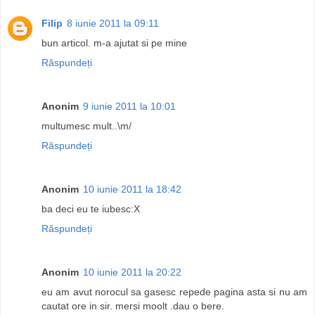
Filip
8 iunie 2011 la 09:11
bun articol. m-a ajutat si pe mine
Răspundeți
Anonim
9 iunie 2011 la 10:01
multumesc mult..\m/
Răspundeți
Anonim
10 iunie 2011 la 18:42
ba deci eu te iubesc:X
Răspundeți
Anonim
10 iunie 2011 la 20:22
eu am avut norocul sa gasesc repede pagina asta si nu am
cautat ore in sir. mersi moolt .dau o bere.