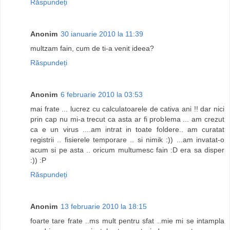
Răspundeți
Anonim
30 ianuarie 2010 la 11:39
multzam fain, cum de ti-a venit ideea?
Răspundeți
Anonim
6 februarie 2010 la 03:53
mai frate ... lucrez cu calculatoarele de cativa ani !! dar nici
prin cap nu mi-a trecut ca asta ar fi problema ... am crezut
ca e un virus ....am intrat in toate foldere.. am curatat
registrii .. fisierele temporare .. si nimik :)) ...am invatat-o
acum si pe asta .. oricum multumesc fain :D era sa disper
:)) :P
Răspundeți
Anonim
13 februarie 2010 la 18:15
foarte tare frate ..ms mult pentru sfat ..mie mi se intampla