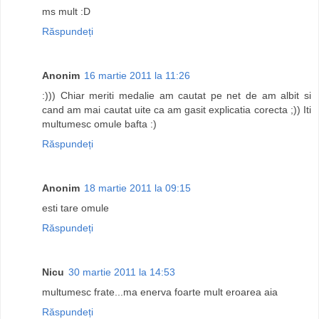
ms mult :D
Răspundeți
Anonim
16 martie 2011 la 11:26
:))) Chiar meriti medalie am cautat pe net de am albit si
cand am mai cautat uite ca am gasit explicatia corecta ;)) Iti
multumesc omule bafta :)
Răspundeți
Anonim
18 martie 2011 la 09:15
esti tare omule
Răspundeți
Nicu
30 martie 2011 la 14:53
multumesc frate...ma enerva foarte mult eroarea aia
Răspundeți