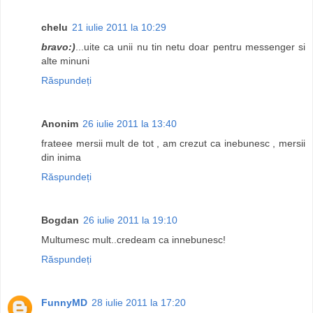
chelu
21 iulie 2011 la 10:29
bravo:)
...uite ca unii nu tin netu doar pentru messenger si
alte minuni
Răspundeți
Anonim
26 iulie 2011 la 13:40
frateee mersii mult de tot , am crezut ca inebunesc , mersii
din inima
Răspundeți
Bogdan
26 iulie 2011 la 19:10
Multumesc mult..credeam ca innebunesc!
Răspundeți
FunnyMD
28 iulie 2011 la 17:20