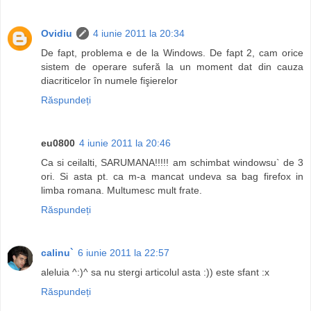
Ovidiu
4 iunie 2011 la 20:34
De fapt, problema e de la Windows. De fapt 2, cam orice
sistem de operare suferă la un moment dat din cauza
diacriticelor în numele fişierelor
Răspundeți
eu0800
4 iunie 2011 la 20:46
Ca si ceilalti, SARUMANA!!!!! am schimbat windowsu` de 3
ori. Si asta pt. ca m-a mancat undeva sa bag firefox in
limba romana. Multumesc mult frate.
Răspundeți
calinu`
6 iunie 2011 la 22:57
aleluia ^:)^ sa nu stergi articolul asta :)) este sfant :x
Răspundeți