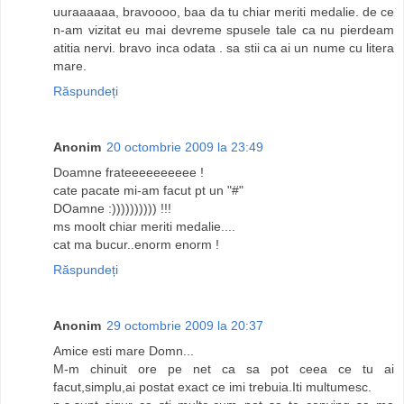
uuraaaaaa, bravoooo, baa da tu chiar meriti medalie. de ce
n-am vizitat eu mai devreme spusele tale ca nu pierdeam
atitia nervi. bravo inca odata . sa stii ca ai un nume cu litera
mare.
Răspundeți
Anonim
20 octombrie 2009 la 23:49
Doamne frateeeeeeeeee !
cate pacate mi-am facut pt un "#"
DOamne :)))))))))) !!!
ms moolt chiar meriti medalie....
cat ma bucur..enorm enorm !
Răspundeți
Anonim
29 octombrie 2009 la 20:37
Amice esti mare Domn...
M-m chinuit ore pe net ca sa pot ceea ce tu ai
facut,simplu,ai postat exact ce imi trebuia.Iti multumesc.