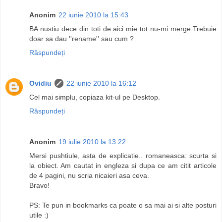
Anonim
22 iunie 2010 la 15:43
BA nustiu dece din toti de aici mie tot nu-mi merge.Trebuie
doar sa dau ''rename'' sau cum ?
Răspundeți
Ovidiu
22 iunie 2010 la 16:12
Cel mai simplu, copiaza kit-ul pe Desktop.
Răspundeți
Anonim
19 iulie 2010 la 13:22
Mersi pushtiule, asta de explicatie.. romaneasca: scurta si
la obiect. Am cautat in engleza si dupa ce am citit articole
de 4 pagini, nu scria nicaieri asa ceva.
Bravo!
PS: Te pun in bookmarks ca poate o sa mai ai si alte posturi
utile :)