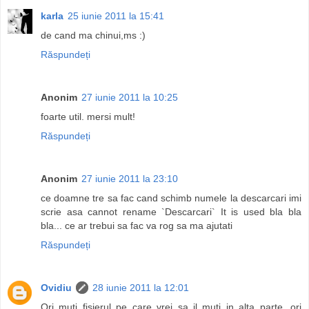
karla
25 iunie 2011 la 15:41
de cand ma chinui,ms :)
Răspundeți
Anonim
27 iunie 2011 la 10:25
foarte util. mersi mult!
Răspundeți
Anonim
27 iunie 2011 la 23:10
ce doamne tre sa fac cand schimb numele la descarcari imi
scrie asa cannot rename `Descarcari` It is used bla bla
bla... ce ar trebui sa fac va rog sa ma ajutati
Răspundeți
Ovidiu
28 iunie 2011 la 12:01
Ori muti fisierul pe care vrei sa il muti in alta parte, ori