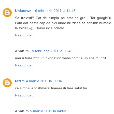
Unknown
16 februarie 2011 la 14:48
Sa traiesti!! Cat de simplu pe atat de greu. Tot google`u
l`am dat peste cap da nici unde nu zicea sa schimb numele
la folder =)). Bravo inca odata!
Răspundeți
Anonim
19 februarie 2011 la 20:43
mersi frate http://fun-location.webs.com/ e un site muncit
Răspundeți
taztm
4 martie 2011 la 11:04
ce simplu a fost!mersi tinereesti tare.salut.tm
Răspundeți
Anonim
5 martie 2011 la 04:03