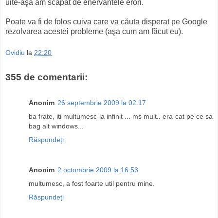
uite-aşa am scăpat de enervantele erori.
Poate va fi de folos cuiva care va căuta disperat pe Google
rezolvarea acestei probleme (aşa cum am făcut eu).
Ovidiu
la
22:20
355 de comentarii:
Anonim
26 septembrie 2009 la 02:17
ba frate, iti multumesc la infinit ... ms mult.. era cat pe ce sa
bag alt windows...
Răspundeți
Anonim
2 octombrie 2009 la 16:53
multumesc, a fost foarte util pentru mine.
Răspundeți