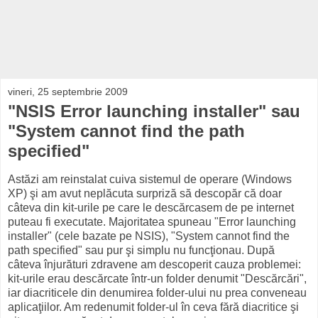
vineri, 25 septembrie 2009
"NSIS Error launching installer" sau
"System cannot find the path
specified"
Astăzi am reinstalat cuiva sistemul de operare (Windows
XP) şi am avut neplăcuta surpriză să descopăr că doar
câteva din kit-urile pe care le descărcasem de pe internet
puteau fi executate. Majoritatea spuneau "Error launching
installer" (cele bazate pe NSIS), "System cannot find the
path specified" sau pur şi simplu nu funcţionau. După
câteva înjurături zdravene am descoperit cauza problemei:
kit-urile erau descărcate într-un folder denumit "Descărcări",
iar diacriticele din denumirea folder-ului nu prea conveneau
aplicaţiilor. Am redenumit folder-ul în ceva fără diacritice şi