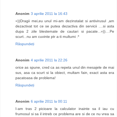
Anonim
3 aprilie 2011 la 16:43
=))Dragii mei,eu unul mi-am dezinstalat si antivirusul ,am
dezactivat tot ce se putea dezactiva din servicii ....si asta
dupa 2 zile blestemate de cautari si pacate...=))....Pe
scurt...nu am cuvinte ptr a-ti multumi :*
Răspundeți
Anonim
4 aprilie 2011 la 22:26
orice as spune, cred ca as repeta unul din mesajele de mai
sus, asa ca scurt si la obiect, multam fain, exact asta era
pacatoasa de problema!
Răspundeți
Anonim
6 aprilie 2011 la 00:11
I-am tras 2 picioare la calculator inainte sa il iau cu
frumosul si sa il intreb ce problema are si de ce nu vrea sa