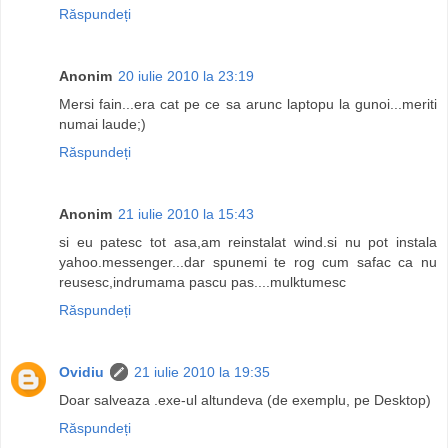
Răspundeți
Anonim
20 iulie 2010 la 23:19
Mersi fain...era cat pe ce sa arunc laptopu la gunoi...meriti
numai laude;)
Răspundeți
Anonim
21 iulie 2010 la 15:43
si eu patesc tot asa,am reinstalat wind.si nu pot instala
yahoo.messenger...dar spunemi te rog cum safac ca nu
reusesc,indrumama pascu pas....mulktumesc
Răspundeți
Ovidiu
21 iulie 2010 la 19:35
Doar salveaza .exe-ul altundeva (de exemplu, pe Desktop)
Răspundeți