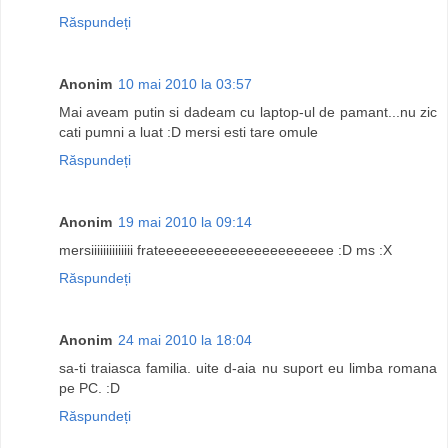
Răspundeți
Anonim
10 mai 2010 la 03:57
Mai aveam putin si dadeam cu laptop-ul de pamant...nu zic
cati pumni a luat :D mersi esti tare omule
Răspundeți
Anonim
19 mai 2010 la 09:14
mersiiiiiiiiiiiiii frateeeeeeeeeeeeeeeeeeeeee :D ms :X
Răspundeți
Anonim
24 mai 2010 la 18:04
sa-ti traiasca familia. uite d-aia nu suport eu limba romana
pe PC. :D
Răspundeți