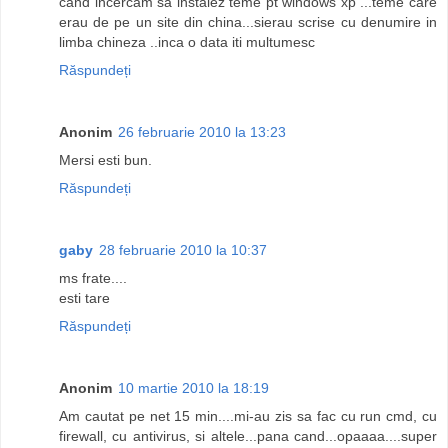
cand incercam sa instalez teme pt windows xp ...teme care
erau de pe un site din china...sierau scrise cu denumire in
limba chineza ..inca o data iti multumesc
Răspundeți
Anonim
26 februarie 2010 la 13:23
Mersi esti bun.
Răspundeți
gaby
28 februarie 2010 la 10:37
ms frate....
esti tare
Răspundeți
Anonim
10 martie 2010 la 18:19
Am cautat pe net 15 min....mi-au zis sa fac cu run cmd, cu
firewall, cu antivirus, si altele...pana cand...opaaaa....super