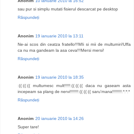
Anonim
10 ianuarie 2010 la 16:52
sau pur si simplu mutati fisierul descarcat pe desktop
Răspundeți
Anonim
19 ianuarie 2010 la 13:11
Ne-ai scos din ceatza fratello!!!MIi si mii de multumiri!Uffa
ca nu ma gandeam la asa ceva!!!Mersi mersi!
Răspundeți
Anonim
19 ianuarie 2010 la 18:35
:((:((:(( multumesc mult!!!!!:((:((:(( daca nu gaseam asta
incepeam sa plang de nervi!!!!!!!:((:((:(( saru'mana!!!!!!!!:*:*:*
Răspundeți
Anonim
20 ianuarie 2010 la 14:26
Super tare!