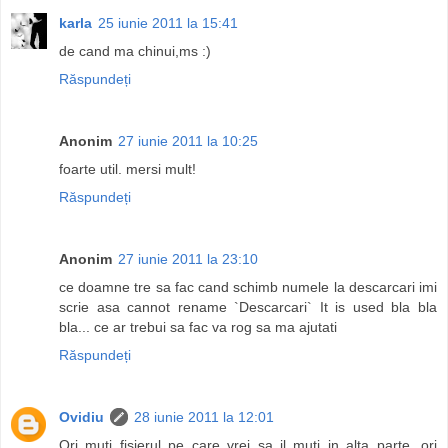
karla
25 iunie 2011 la 15:41
de cand ma chinui,ms :)
Răspundeți
Anonim
27 iunie 2011 la 10:25
foarte util. mersi mult!
Răspundeți
Anonim
27 iunie 2011 la 23:10
ce doamne tre sa fac cand schimb numele la descarcari imi
scrie asa cannot rename `Descarcari` It is used bla bla
bla... ce ar trebui sa fac va rog sa ma ajutati
Răspundeți
Ovidiu
28 iunie 2011 la 12:01
Ori muti fisierul pe care vrei sa il muti in alta parte, ori