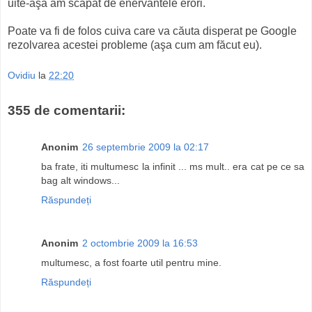
uite-aşa am scăpat de enervantele erori.
Poate va fi de folos cuiva care va căuta disperat pe Google
rezolvarea acestei probleme (aşa cum am făcut eu).
Ovidiu
la
22:20
355 de comentarii:
Anonim
26 septembrie 2009 la 02:17
ba frate, iti multumesc la infinit ... ms mult.. era cat pe ce sa
bag alt windows...
Răspundeți
Anonim
2 octombrie 2009 la 16:53
multumesc, a fost foarte util pentru mine.
Răspundeți