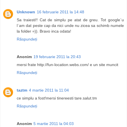
Unknown
16 februarie 2011 la 14:48
Sa traiesti!! Cat de simplu pe atat de greu. Tot google`u
l`am dat peste cap da nici unde nu zicea sa schimb numele
la folder =)). Bravo inca odata!
Răspundeți
Anonim
19 februarie 2011 la 20:43
mersi frate http://fun-location.webs.com/ e un site muncit
Răspundeți
taztm
4 martie 2011 la 11:04
ce simplu a fost!mersi tinereesti tare.salut.tm
Răspundeți
Anonim
5 martie 2011 la 04:03