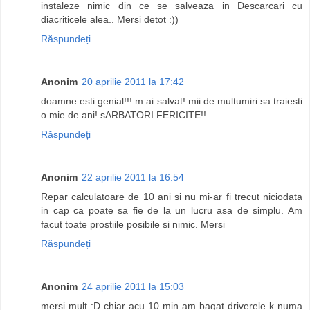
instaleze nimic din ce se salveaza in Descarcari cu
diacriticele alea.. Mersi detot :))
Răspundeți
Anonim
20 aprilie 2011 la 17:42
doamne esti genial!!! m ai salvat! mii de multumiri sa traiesti
o mie de ani! sARBATORI FERICITE!!
Răspundeți
Anonim
22 aprilie 2011 la 16:54
Repar calculatoare de 10 ani si nu mi-ar fi trecut niciodata
in cap ca poate sa fie de la un lucru asa de simplu. Am
facut toate prostiile posibile si nimic. Mersi
Răspundeți
Anonim
24 aprilie 2011 la 15:03
mersi mult :D chiar acu 10 min am bagat driverele k numa