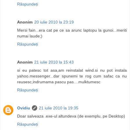
Răspundeți
Anonim
20 iulie 2010 la 23:19
Mersi fain...era cat pe ce sa arunc laptopu la gunoi...meriti
numai laude;)
Răspundeți
Anonim
21 iulie 2010 la 15:43
si eu patesc tot asa,am reinstalat wind.si nu pot instala
yahoo.messenger...dar spunemi te rog cum safac ca nu
reusesc,indrumama pascu pas....mulktumesc
Răspundeți
Ovidiu
21 iulie 2010 la 19:35
Doar salveaza .exe-ul altundeva (de exemplu, pe Desktop)
Răspundeți