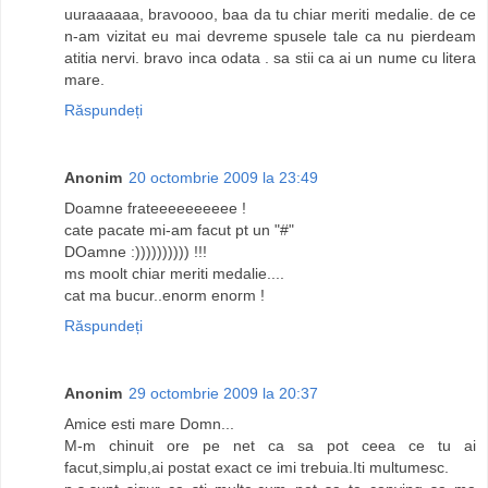
uuraaaaaa, bravoooo, baa da tu chiar meriti medalie. de ce
n-am vizitat eu mai devreme spusele tale ca nu pierdeam
atitia nervi. bravo inca odata . sa stii ca ai un nume cu litera
mare.
Răspundeți
Anonim
20 octombrie 2009 la 23:49
Doamne frateeeeeeeeee !
cate pacate mi-am facut pt un "#"
DOamne :)))))))))) !!!
ms moolt chiar meriti medalie....
cat ma bucur..enorm enorm !
Răspundeți
Anonim
29 octombrie 2009 la 20:37
Amice esti mare Domn...
M-m chinuit ore pe net ca sa pot ceea ce tu ai
facut,simplu,ai postat exact ce imi trebuia.Iti multumesc.