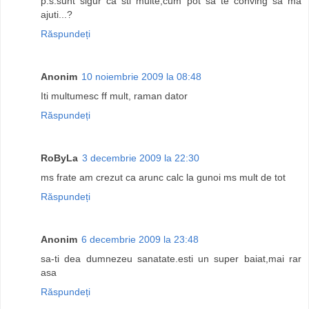
p.s.sunt sigur ca sti multe,cum pot sa te conving sa ma
ajuti...?
Răspundeți
Anonim
10 noiembrie 2009 la 08:48
Iti multumesc ff mult, raman dator
Răspundeți
RoByLa
3 decembrie 2009 la 22:30
ms frate am crezut ca arunc calc la gunoi ms mult de tot
Răspundeți
Anonim
6 decembrie 2009 la 23:48
sa-ti dea dumnezeu sanatate.esti un super baiat,mai rar
asa
Răspundeți