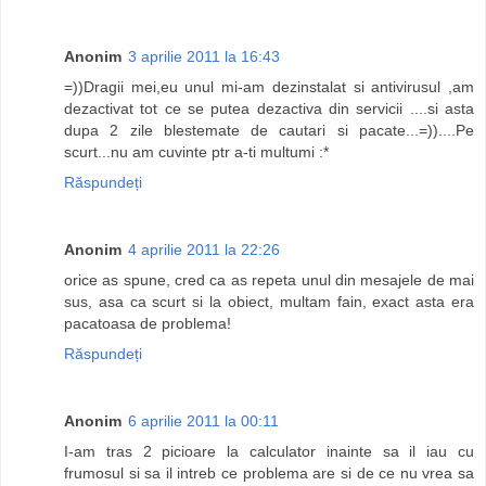
Anonim
3 aprilie 2011 la 16:43
=))Dragii mei,eu unul mi-am dezinstalat si antivirusul ,am
dezactivat tot ce se putea dezactiva din servicii ....si asta
dupa 2 zile blestemate de cautari si pacate...=))....Pe
scurt...nu am cuvinte ptr a-ti multumi :*
Răspundeți
Anonim
4 aprilie 2011 la 22:26
orice as spune, cred ca as repeta unul din mesajele de mai
sus, asa ca scurt si la obiect, multam fain, exact asta era
pacatoasa de problema!
Răspundeți
Anonim
6 aprilie 2011 la 00:11
I-am tras 2 picioare la calculator inainte sa il iau cu
frumosul si sa il intreb ce problema are si de ce nu vrea sa