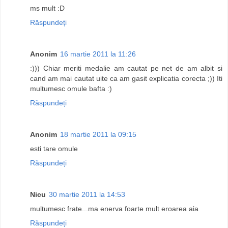
ms mult :D
Răspundeți
Anonim
16 martie 2011 la 11:26
:))) Chiar meriti medalie am cautat pe net de am albit si
cand am mai cautat uite ca am gasit explicatia corecta ;)) Iti
multumesc omule bafta :)
Răspundeți
Anonim
18 martie 2011 la 09:15
esti tare omule
Răspundeți
Nicu
30 martie 2011 la 14:53
multumesc frate...ma enerva foarte mult eroarea aia
Răspundeți