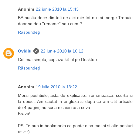
Anonim
22 iunie 2010 la 15:43
BA nustiu dece din toti de aici mie tot nu-mi merge.Trebuie
doar sa dau ''rename'' sau cum ?
Răspundeți
Ovidiu
22 iunie 2010 la 16:12
Cel mai simplu, copiaza kit-ul pe Desktop.
Răspundeți
Anonim
19 iulie 2010 la 13:22
Mersi pushtiule, asta de explicatie.. romaneasca: scurta si
la obiect. Am cautat in engleza si dupa ce am citit articole
de 4 pagini, nu scria nicaieri asa ceva.
Bravo!
PS: Te pun in bookmarks ca poate o sa mai ai si alte posturi
utile :)