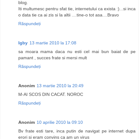
blog.
Iti multumesc pentru sfat tie, internetului ca exista :)...si inca
o data tie ca ai zis si la altii ....tine-o tot asa....Bravo
Răspundeți
Igby
13 martie 2010 la 17:08
sa moara mama daca nu esti cel mai bun baiat de pe
pamant , succes frate si mersi mult
Răspundeți
Anonim
13 martie 2010 la 20:49
M-AI SCOS DIN CACAT. NOROC
Răspundeți
Anonim
10 aprilie 2010 la 09:10
Bv frate esti tare, inca putin de navigat pe internet dupa
erori si eram convins ca am un virus