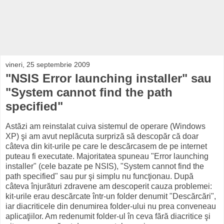
vineri, 25 septembrie 2009
"NSIS Error launching installer" sau
"System cannot find the path
specified"
Astăzi am reinstalat cuiva sistemul de operare (Windows
XP) şi am avut neplăcuta surpriză să descopăr că doar
câteva din kit-urile pe care le descărcasem de pe internet
puteau fi executate. Majoritatea spuneau "Error launching
installer" (cele bazate pe NSIS), "System cannot find the
path specified" sau pur şi simplu nu funcţionau. După
câteva înjurături zdravene am descoperit cauza problemei:
kit-urile erau descărcate într-un folder denumit "Descărcări",
iar diacriticele din denumirea folder-ului nu prea conveneau
aplicaţiilor. Am redenumit folder-ul în ceva fără diacritice şi