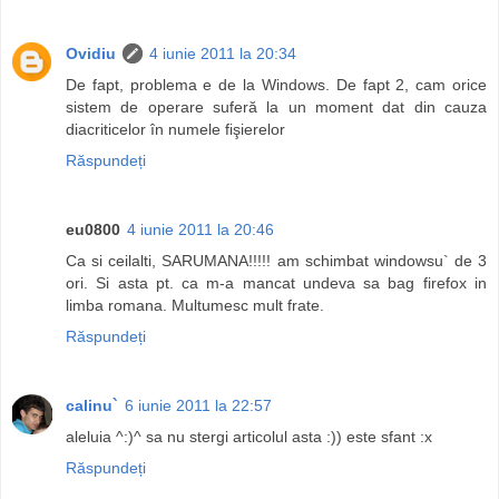
Ovidiu
4 iunie 2011 la 20:34
De fapt, problema e de la Windows. De fapt 2, cam orice
sistem de operare suferă la un moment dat din cauza
diacriticelor în numele fişierelor
Răspundeți
eu0800
4 iunie 2011 la 20:46
Ca si ceilalti, SARUMANA!!!!! am schimbat windowsu` de 3
ori. Si asta pt. ca m-a mancat undeva sa bag firefox in
limba romana. Multumesc mult frate.
Răspundeți
calinu`
6 iunie 2011 la 22:57
aleluia ^:)^ sa nu stergi articolul asta :)) este sfant :x
Răspundeți