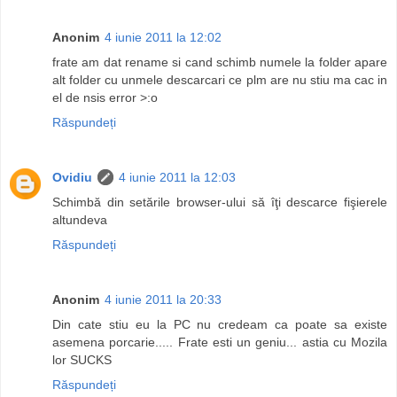
Anonim
4 iunie 2011 la 12:02
frate am dat rename si cand schimb numele la folder apare
alt folder cu unmele descarcari ce plm are nu stiu ma cac in
el de nsis error >:o
Răspundeți
Ovidiu
4 iunie 2011 la 12:03
Schimbă din setările browser-ului să îţi descarce fişierele
altundeva
Răspundeți
Anonim
4 iunie 2011 la 20:33
Din cate stiu eu la PC nu credeam ca poate sa existe
asemena porcarie..... Frate esti un geniu... astia cu Mozila
lor SUCKS
Răspundeți