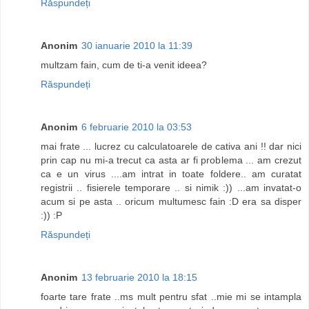
Răspundeți
Anonim
30 ianuarie 2010 la 11:39
multzam fain, cum de ti-a venit ideea?
Răspundeți
Anonim
6 februarie 2010 la 03:53
mai frate ... lucrez cu calculatoarele de cativa ani !! dar nici
prin cap nu mi-a trecut ca asta ar fi problema ... am crezut
ca e un virus ....am intrat in toate foldere.. am curatat
registrii .. fisierele temporare .. si nimik :)) ...am invatat-o
acum si pe asta .. oricum multumesc fain :D era sa disper
:)) :P
Răspundeți
Anonim
13 februarie 2010 la 18:15
foarte tare frate ..ms mult pentru sfat ..mie mi se intampla