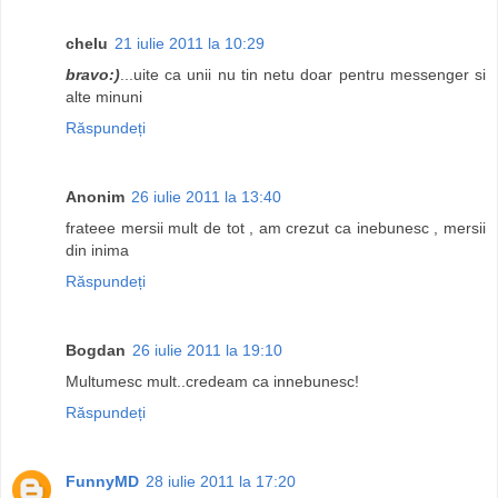
chelu
21 iulie 2011 la 10:29
bravo:)
...uite ca unii nu tin netu doar pentru messenger si
alte minuni
Răspundeți
Anonim
26 iulie 2011 la 13:40
frateee mersii mult de tot , am crezut ca inebunesc , mersii
din inima
Răspundeți
Bogdan
26 iulie 2011 la 19:10
Multumesc mult..credeam ca innebunesc!
Răspundeți
FunnyMD
28 iulie 2011 la 17:20