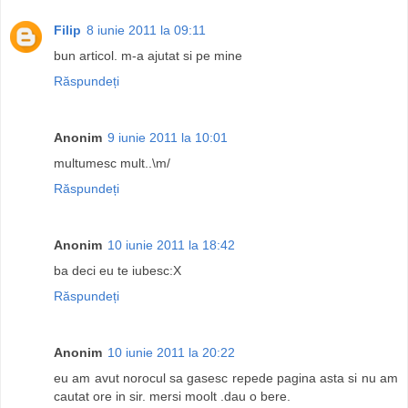
Filip
8 iunie 2011 la 09:11
bun articol. m-a ajutat si pe mine
Răspundeți
Anonim
9 iunie 2011 la 10:01
multumesc mult..\m/
Răspundeți
Anonim
10 iunie 2011 la 18:42
ba deci eu te iubesc:X
Răspundeți
Anonim
10 iunie 2011 la 20:22
eu am avut norocul sa gasesc repede pagina asta si nu am
cautat ore in sir. mersi moolt .dau o bere.