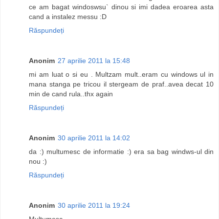
ce am bagat windoswsu` dinou si imi dadea eroarea asta
cand a instalez messu :D
Răspundeți
Anonim
27 aprilie 2011 la 15:48
mi am luat o si eu . Multzam mult..eram cu windows ul in
mana stanga pe tricou il stergeam de praf..avea decat 10
min de cand rula..thx again
Răspundeți
Anonim
30 aprilie 2011 la 14:02
da :) multumesc de informatie :) era sa bag windws-ul din
nou :)
Răspundeți
Anonim
30 aprilie 2011 la 19:24
Multumesc