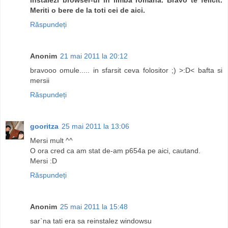
Meriti o bere de la toti cei de aici.
Răspundeți
Anonim
21 mai 2011 la 20:12
bravooo omule..... in sfarsit ceva folositor ;) >:D< bafta si
mersii
Răspundeți
gooritza
25 mai 2011 la 13:06
Mersi mult ^^
O ora cred ca am stat de-am p654a pe aici, cautand.
Mersi :D
Răspundeți
Anonim
25 mai 2011 la 15:48
sar`na tati era sa reinstalez windowsu