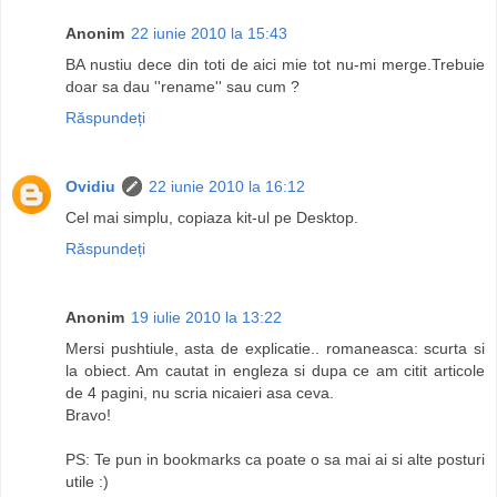
Anonim
22 iunie 2010 la 15:43
BA nustiu dece din toti de aici mie tot nu-mi merge.Trebuie
doar sa dau ''rename'' sau cum ?
Răspundeți
Ovidiu
22 iunie 2010 la 16:12
Cel mai simplu, copiaza kit-ul pe Desktop.
Răspundeți
Anonim
19 iulie 2010 la 13:22
Mersi pushtiule, asta de explicatie.. romaneasca: scurta si
la obiect. Am cautat in engleza si dupa ce am citit articole
de 4 pagini, nu scria nicaieri asa ceva.
Bravo!
PS: Te pun in bookmarks ca poate o sa mai ai si alte posturi
utile :)