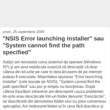
vineri, 25 septembrie 2009
"NSIS Error launching installer" sau
"System cannot find the path
specified"
Astăzi am reinstalat cuiva sistemul de operare (Windows
XP) şi am avut neplăcuta surpriză să descopăr că doar
câteva din kit-urile pe care le descărcasem de pe internet
puteau fi executate. Majoritatea spuneau "Error launching
installer" (cele bazate pe NSIS), "System cannot find the
path specified" sau pur şi simplu nu funcţionau. După
câteva înjurături zdravene am descoperit cauza problemei:
kit-urile erau descărcate într-un folder denumit "Descărcări",
iar diacriticele din denumirea folder-ului nu prea conveneau
aplicaţiilor. Am redenumit folder-ul în ceva fără diacritice şi