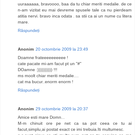
uuraaaaaa, bravoooo, baa da tu chiar meriti medalie. de ce
n-am vizitat eu mai devreme spusele tale ca nu pierdeam
atitia nervi. bravo inca odata . sa stii ca ai un nume cu litera
mare.
Răspundeți
Anonim
20 octombrie 2009 la 23:49
Doamne frateeeeeeeeee !
cate pacate mi-am facut pt un "#"
DOamne :)))))))))) !!!
ms moolt chiar meriti medalie....
cat ma bucur..enorm enorm !
Răspundeți
Anonim
29 octombrie 2009 la 20:37
Amice esti mare Domn...
M-m chinuit ore pe net ca sa pot ceea ce tu ai
facut,simplu,ai postat exact ce imi trebuia.Iti multumesc.