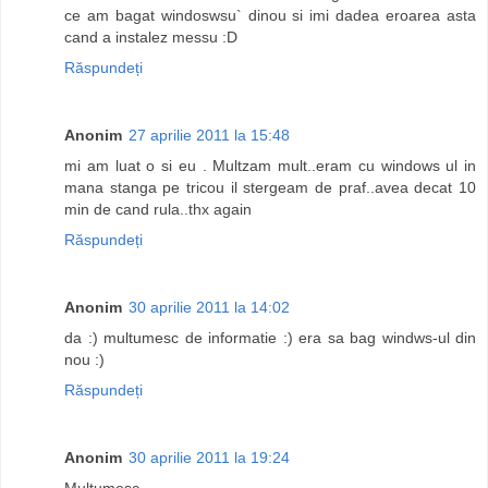
ce am bagat windoswsu` dinou si imi dadea eroarea asta
cand a instalez messu :D
Răspundeți
Anonim
27 aprilie 2011 la 15:48
mi am luat o si eu . Multzam mult..eram cu windows ul in
mana stanga pe tricou il stergeam de praf..avea decat 10
min de cand rula..thx again
Răspundeți
Anonim
30 aprilie 2011 la 14:02
da :) multumesc de informatie :) era sa bag windws-ul din
nou :)
Răspundeți
Anonim
30 aprilie 2011 la 19:24
Multumesc