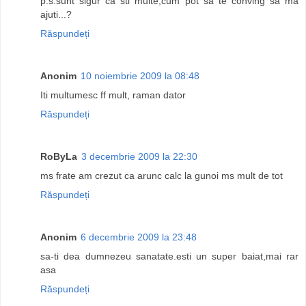
p.s.sunt sigur ca sti multe,cum pot sa te conving sa ma
ajuti...?
Răspundeți
Anonim
10 noiembrie 2009 la 08:48
Iti multumesc ff mult, raman dator
Răspundeți
RoByLa
3 decembrie 2009 la 22:30
ms frate am crezut ca arunc calc la gunoi ms mult de tot
Răspundeți
Anonim
6 decembrie 2009 la 23:48
sa-ti dea dumnezeu sanatate.esti un super baiat,mai rar
asa
Răspundeți