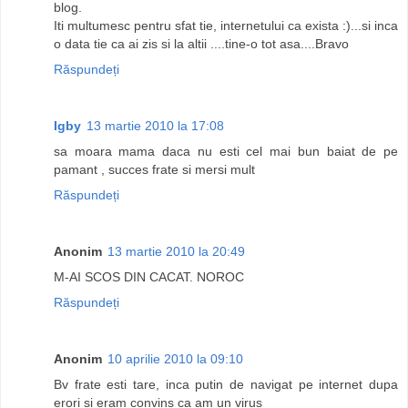
blog.
Iti multumesc pentru sfat tie, internetului ca exista :)...si inca
o data tie ca ai zis si la altii ....tine-o tot asa....Bravo
Răspundeți
Igby
13 martie 2010 la 17:08
sa moara mama daca nu esti cel mai bun baiat de pe
pamant , succes frate si mersi mult
Răspundeți
Anonim
13 martie 2010 la 20:49
M-AI SCOS DIN CACAT. NOROC
Răspundeți
Anonim
10 aprilie 2010 la 09:10
Bv frate esti tare, inca putin de navigat pe internet dupa
erori si eram convins ca am un virus