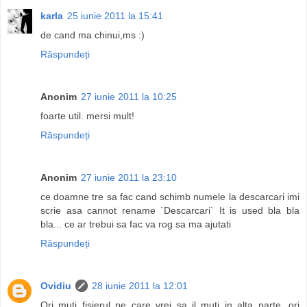
karla
25 iunie 2011 la 15:41
de cand ma chinui,ms :)
Răspundeți
Anonim
27 iunie 2011 la 10:25
foarte util. mersi mult!
Răspundeți
Anonim
27 iunie 2011 la 23:10
ce doamne tre sa fac cand schimb numele la descarcari imi
scrie asa cannot rename `Descarcari` It is used bla bla
bla... ce ar trebui sa fac va rog sa ma ajutati
Răspundeți
Ovidiu
28 iunie 2011 la 12:01
Ori muti fisierul pe care vrei sa il muti in alta parte, ori