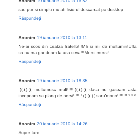
Anonim
10 ianuarie 2010 la 16:52
sau pur si simplu mutati fisierul descarcat pe desktop
Răspundeți
Anonim
19 ianuarie 2010 la 13:11
Ne-ai scos din ceatza fratello!!!MIi si mii de multumiri!Uffa
ca nu ma gandeam la asa ceva!!!Mersi mersi!
Răspundeți
Anonim
19 ianuarie 2010 la 18:35
:((:((:(( multumesc mult!!!!!:((:((:(( daca nu gaseam asta
incepeam sa plang de nervi!!!!!!!:((:((:(( saru'mana!!!!!!!!:*:*:*
Răspundeți
Anonim
20 ianuarie 2010 la 14:26
Super tare!