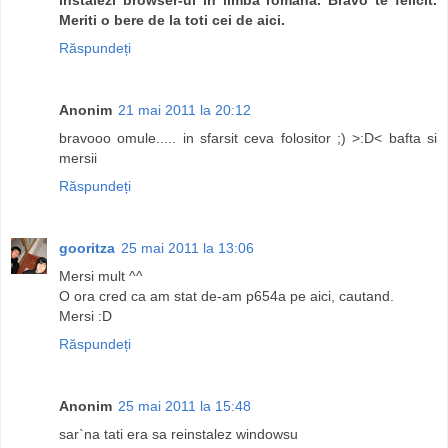
Meriti o bere de la toti cei de aici.
Răspundeți
Anonim
21 mai 2011 la 20:12
bravooo omule..... in sfarsit ceva folositor ;) >:D< bafta si
mersii
Răspundeți
gooritza
25 mai 2011 la 13:06
Mersi mult ^^
O ora cred ca am stat de-am p654a pe aici, cautand.
Mersi :D
Răspundeți
Anonim
25 mai 2011 la 15:48
sar`na tati era sa reinstalez windowsu