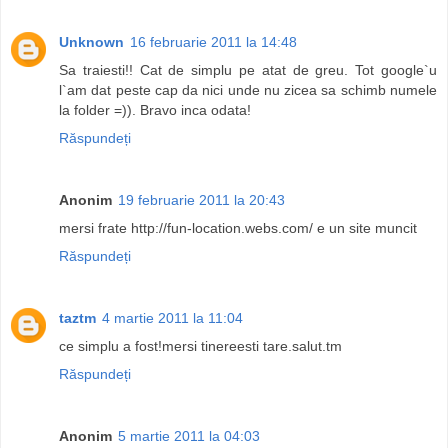
Unknown
16 februarie 2011 la 14:48
Sa traiesti!! Cat de simplu pe atat de greu. Tot google`u
l`am dat peste cap da nici unde nu zicea sa schimb numele
la folder =)). Bravo inca odata!
Răspundeți
Anonim
19 februarie 2011 la 20:43
mersi frate http://fun-location.webs.com/ e un site muncit
Răspundeți
taztm
4 martie 2011 la 11:04
ce simplu a fost!mersi tinereesti tare.salut.tm
Răspundeți
Anonim
5 martie 2011 la 04:03