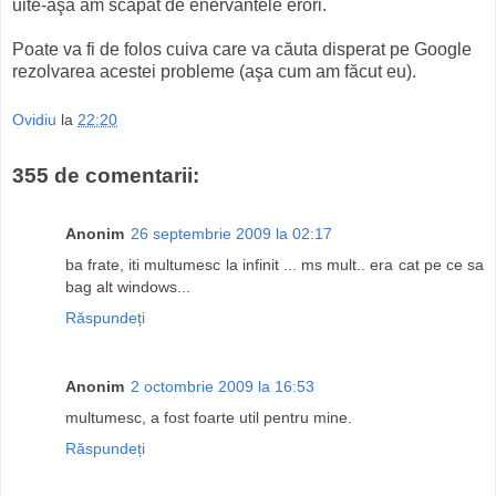
uite-aşa am scăpat de enervantele erori.
Poate va fi de folos cuiva care va căuta disperat pe Google
rezolvarea acestei probleme (aşa cum am făcut eu).
Ovidiu
la
22:20
355 de comentarii:
Anonim
26 septembrie 2009 la 02:17
ba frate, iti multumesc la infinit ... ms mult.. era cat pe ce sa
bag alt windows...
Răspundeți
Anonim
2 octombrie 2009 la 16:53
multumesc, a fost foarte util pentru mine.
Răspundeți