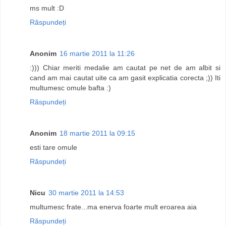
ms mult :D
Răspundeți
Anonim
16 martie 2011 la 11:26
:))) Chiar meriti medalie am cautat pe net de am albit si
cand am mai cautat uite ca am gasit explicatia corecta ;)) Iti
multumesc omule bafta :)
Răspundeți
Anonim
18 martie 2011 la 09:15
esti tare omule
Răspundeți
Nicu
30 martie 2011 la 14:53
multumesc frate...ma enerva foarte mult eroarea aia
Răspundeți