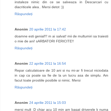
instaleze nimic din ce se salveaza in Descarcari cu
diacriticele alea.. Mersi detot :))
Răspundeți
Anonim
20 aprilie 2011 la 17:42
doamne esti genial!!! m ai salvat! mii de multumiri sa traiesti
o mie de ani! sARBATORI FERICITE!!
Răspundeți
Anonim
22 aprilie 2011 la 16:54
Repar calculatoare de 10 ani si nu mi-ar fi trecut niciodata
in cap ca poate sa fie de la un lucru asa de simplu. Am
facut toate prostiile posibile si nimic. Mersi
Răspundeți
Anonim
24 aprilie 2011 la 15:03
mersi mult :D chiar acu 10 min am bagat driverele k numa