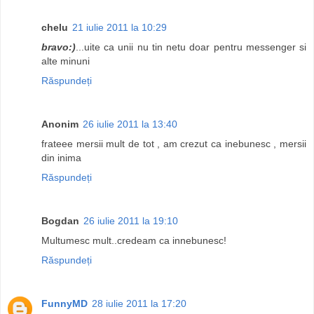
chelu
21 iulie 2011 la 10:29
bravo:)
...uite ca unii nu tin netu doar pentru messenger si
alte minuni
Răspundeți
Anonim
26 iulie 2011 la 13:40
frateee mersii mult de tot , am crezut ca inebunesc , mersii
din inima
Răspundeți
Bogdan
26 iulie 2011 la 19:10
Multumesc mult..credeam ca innebunesc!
Răspundeți
FunnyMD
28 iulie 2011 la 17:20