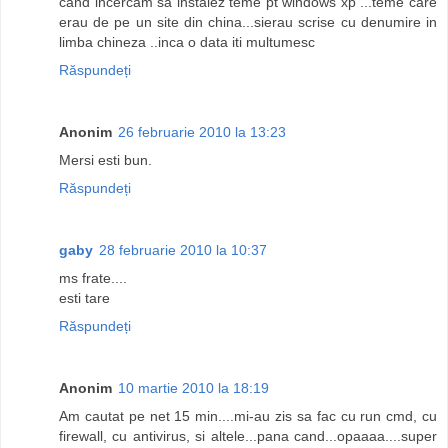
cand incercam sa instalez teme pt windows xp ...teme care
erau de pe un site din china...sierau scrise cu denumire in
limba chineza ..inca o data iti multumesc
Răspundeți
Anonim
26 februarie 2010 la 13:23
Mersi esti bun.
Răspundeți
gaby
28 februarie 2010 la 10:37
ms frate....
esti tare
Răspundeți
Anonim
10 martie 2010 la 18:19
Am cautat pe net 15 min....mi-au zis sa fac cu run cmd, cu
firewall, cu antivirus, si altele...pana cand...opaaaa....super