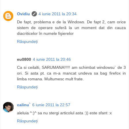
Ovidiu
4 iunie 2011 la 20:34
De fapt, problema e de la Windows. De fapt 2, cam orice
sistem de operare suferă la un moment dat din cauza
diacriticelor în numele fişierelor
Răspundeți
eu0800
4 iunie 2011 la 20:46
Ca si ceilalti, SARUMANA!!!!! am schimbat windowsu` de 3
ori. Si asta pt. ca m-a mancat undeva sa bag firefox in
limba romana. Multumesc mult frate.
Răspundeți
calinu`
6 iunie 2011 la 22:57
aleluia ^:)^ sa nu stergi articolul asta :)) este sfant :x
Răspundeți