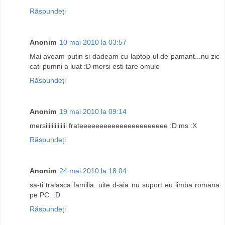
Răspundeți
Anonim
10 mai 2010 la 03:57
Mai aveam putin si dadeam cu laptop-ul de pamant...nu zic
cati pumni a luat :D mersi esti tare omule
Răspundeți
Anonim
19 mai 2010 la 09:14
mersiiiiiiiiiiiiii frateeeeeeeeeeeeeeeeeeeeee :D ms :X
Răspundeți
Anonim
24 mai 2010 la 18:04
sa-ti traiasca familia. uite d-aia nu suport eu limba romana
pe PC. :D
Răspundeți