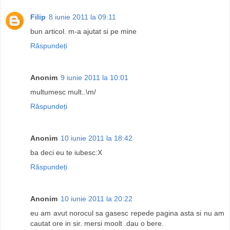
Filip
8 iunie 2011 la 09:11
bun articol. m-a ajutat si pe mine
Răspundeți
Anonim
9 iunie 2011 la 10:01
multumesc mult..\m/
Răspundeți
Anonim
10 iunie 2011 la 18:42
ba deci eu te iubesc:X
Răspundeți
Anonim
10 iunie 2011 la 20:22
eu am avut norocul sa gasesc repede pagina asta si nu am
cautat ore in sir. mersi moolt .dau o bere.