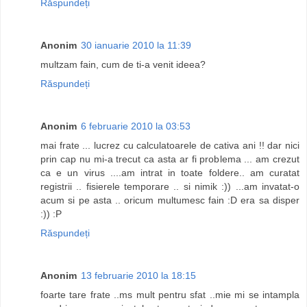
Răspundeți
Anonim
30 ianuarie 2010 la 11:39
multzam fain, cum de ti-a venit ideea?
Răspundeți
Anonim
6 februarie 2010 la 03:53
mai frate ... lucrez cu calculatoarele de cativa ani !! dar nici
prin cap nu mi-a trecut ca asta ar fi problema ... am crezut
ca e un virus ....am intrat in toate foldere.. am curatat
registrii .. fisierele temporare .. si nimik :)) ...am invatat-o
acum si pe asta .. oricum multumesc fain :D era sa disper
:)) :P
Răspundeți
Anonim
13 februarie 2010 la 18:15
foarte tare frate ..ms mult pentru sfat ..mie mi se intampla