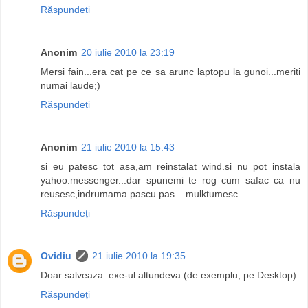
Răspundeți
Anonim
20 iulie 2010 la 23:19
Mersi fain...era cat pe ce sa arunc laptopu la gunoi...meriti
numai laude;)
Răspundeți
Anonim
21 iulie 2010 la 15:43
si eu patesc tot asa,am reinstalat wind.si nu pot instala
yahoo.messenger...dar spunemi te rog cum safac ca nu
reusesc,indrumama pascu pas....mulktumesc
Răspundeți
Ovidiu
21 iulie 2010 la 19:35
Doar salveaza .exe-ul altundeva (de exemplu, pe Desktop)
Răspundeți