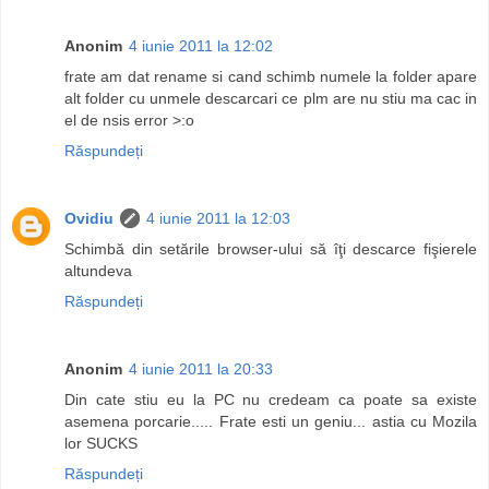
Anonim
4 iunie 2011 la 12:02
frate am dat rename si cand schimb numele la folder apare
alt folder cu unmele descarcari ce plm are nu stiu ma cac in
el de nsis error >:o
Răspundeți
Ovidiu
4 iunie 2011 la 12:03
Schimbă din setările browser-ului să îţi descarce fişierele
altundeva
Răspundeți
Anonim
4 iunie 2011 la 20:33
Din cate stiu eu la PC nu credeam ca poate sa existe
asemena porcarie..... Frate esti un geniu... astia cu Mozila
lor SUCKS
Răspundeți