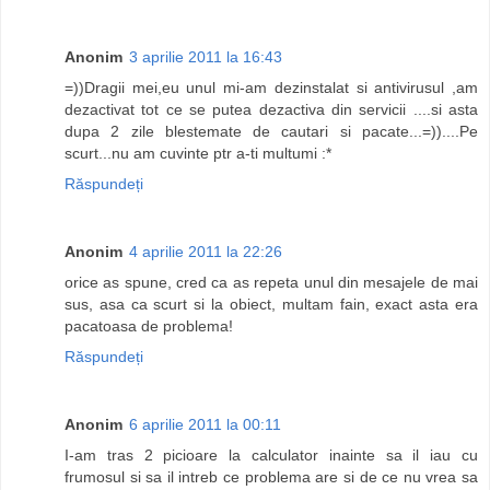
Anonim
3 aprilie 2011 la 16:43
=))Dragii mei,eu unul mi-am dezinstalat si antivirusul ,am
dezactivat tot ce se putea dezactiva din servicii ....si asta
dupa 2 zile blestemate de cautari si pacate...=))....Pe
scurt...nu am cuvinte ptr a-ti multumi :*
Răspundeți
Anonim
4 aprilie 2011 la 22:26
orice as spune, cred ca as repeta unul din mesajele de mai
sus, asa ca scurt si la obiect, multam fain, exact asta era
pacatoasa de problema!
Răspundeți
Anonim
6 aprilie 2011 la 00:11
I-am tras 2 picioare la calculator inainte sa il iau cu
frumosul si sa il intreb ce problema are si de ce nu vrea sa