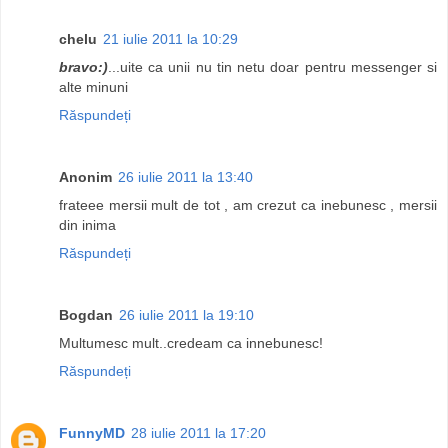
chelu
21 iulie 2011 la 10:29
bravo:)
...uite ca unii nu tin netu doar pentru messenger si
alte minuni
Răspundeți
Anonim
26 iulie 2011 la 13:40
frateee mersii mult de tot , am crezut ca inebunesc , mersii
din inima
Răspundeți
Bogdan
26 iulie 2011 la 19:10
Multumesc mult..credeam ca innebunesc!
Răspundeți
FunnyMD
28 iulie 2011 la 17:20