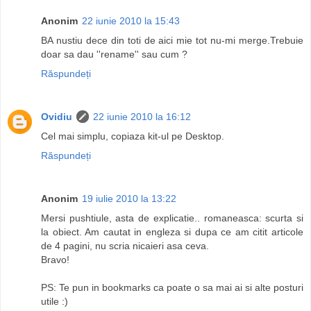
Anonim
22 iunie 2010 la 15:43
BA nustiu dece din toti de aici mie tot nu-mi merge.Trebuie
doar sa dau ''rename'' sau cum ?
Răspundeți
Ovidiu
22 iunie 2010 la 16:12
Cel mai simplu, copiaza kit-ul pe Desktop.
Răspundeți
Anonim
19 iulie 2010 la 13:22
Mersi pushtiule, asta de explicatie.. romaneasca: scurta si
la obiect. Am cautat in engleza si dupa ce am citit articole
de 4 pagini, nu scria nicaieri asa ceva.
Bravo!
PS: Te pun in bookmarks ca poate o sa mai ai si alte posturi
utile :)