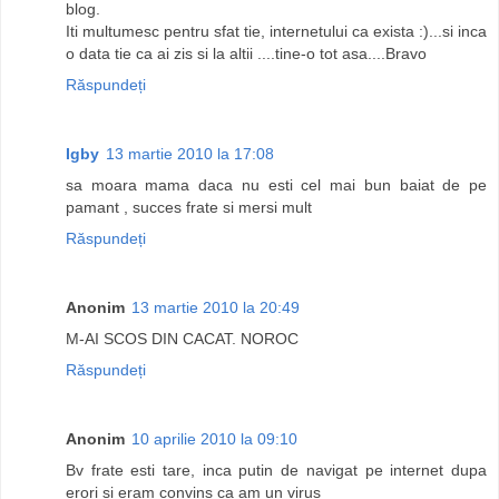
blog.
Iti multumesc pentru sfat tie, internetului ca exista :)...si inca
o data tie ca ai zis si la altii ....tine-o tot asa....Bravo
Răspundeți
Igby
13 martie 2010 la 17:08
sa moara mama daca nu esti cel mai bun baiat de pe
pamant , succes frate si mersi mult
Răspundeți
Anonim
13 martie 2010 la 20:49
M-AI SCOS DIN CACAT. NOROC
Răspundeți
Anonim
10 aprilie 2010 la 09:10
Bv frate esti tare, inca putin de navigat pe internet dupa
erori si eram convins ca am un virus