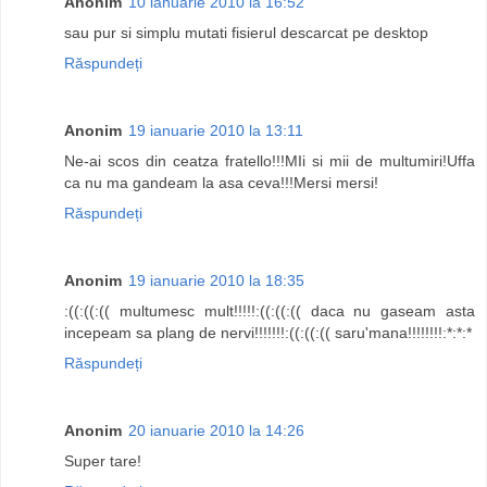
Anonim
10 ianuarie 2010 la 16:52
sau pur si simplu mutati fisierul descarcat pe desktop
Răspundeți
Anonim
19 ianuarie 2010 la 13:11
Ne-ai scos din ceatza fratello!!!MIi si mii de multumiri!Uffa
ca nu ma gandeam la asa ceva!!!Mersi mersi!
Răspundeți
Anonim
19 ianuarie 2010 la 18:35
:((:((:(( multumesc mult!!!!!:((:((:(( daca nu gaseam asta
incepeam sa plang de nervi!!!!!!!:((:((:(( saru'mana!!!!!!!!:*:*:*
Răspundeți
Anonim
20 ianuarie 2010 la 14:26
Super tare!