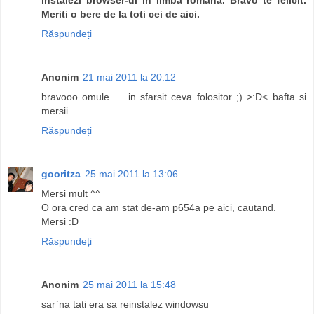
Meriti o bere de la toti cei de aici.
Răspundeți
Anonim
21 mai 2011 la 20:12
bravooo omule..... in sfarsit ceva folositor ;) >:D< bafta si
mersii
Răspundeți
gooritza
25 mai 2011 la 13:06
Mersi mult ^^
O ora cred ca am stat de-am p654a pe aici, cautand.
Mersi :D
Răspundeți
Anonim
25 mai 2011 la 15:48
sar`na tati era sa reinstalez windowsu