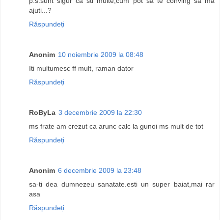
p.s.sunt sigur ca sti multe,cum pot sa te conving sa ma
ajuti...?
Răspundeți
Anonim
10 noiembrie 2009 la 08:48
Iti multumesc ff mult, raman dator
Răspundeți
RoByLa
3 decembrie 2009 la 22:30
ms frate am crezut ca arunc calc la gunoi ms mult de tot
Răspundeți
Anonim
6 decembrie 2009 la 23:48
sa-ti dea dumnezeu sanatate.esti un super baiat,mai rar
asa
Răspundeți