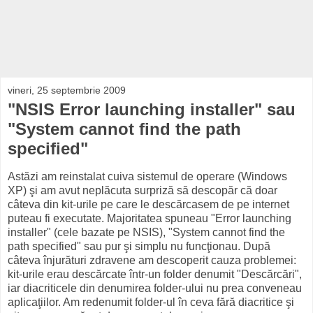
vineri, 25 septembrie 2009
"NSIS Error launching installer" sau
"System cannot find the path
specified"
Astăzi am reinstalat cuiva sistemul de operare (Windows
XP) şi am avut neplăcuta surpriză să descopăr că doar
câteva din kit-urile pe care le descărcasem de pe internet
puteau fi executate. Majoritatea spuneau "Error launching
installer" (cele bazate pe NSIS), "System cannot find the
path specified" sau pur şi simplu nu funcţionau. După
câteva înjurături zdravene am descoperit cauza problemei:
kit-urile erau descărcate într-un folder denumit "Descărcări",
iar diacriticele din denumirea folder-ului nu prea conveneau
aplicaţiilor. Am redenumit folder-ul în ceva fără diacritice şi