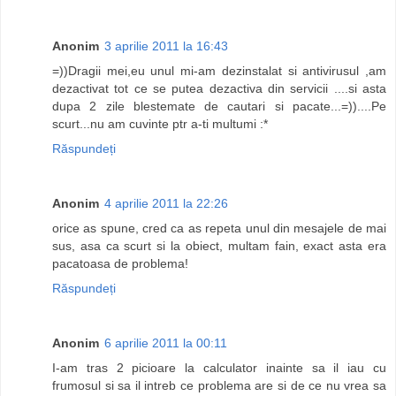
Anonim
3 aprilie 2011 la 16:43
=))Dragii mei,eu unul mi-am dezinstalat si antivirusul ,am
dezactivat tot ce se putea dezactiva din servicii ....si asta
dupa 2 zile blestemate de cautari si pacate...=))....Pe
scurt...nu am cuvinte ptr a-ti multumi :*
Răspundeți
Anonim
4 aprilie 2011 la 22:26
orice as spune, cred ca as repeta unul din mesajele de mai
sus, asa ca scurt si la obiect, multam fain, exact asta era
pacatoasa de problema!
Răspundeți
Anonim
6 aprilie 2011 la 00:11
I-am tras 2 picioare la calculator inainte sa il iau cu
frumosul si sa il intreb ce problema are si de ce nu vrea sa