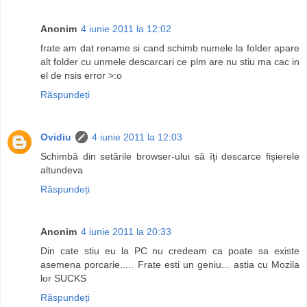
Anonim
4 iunie 2011 la 12:02
frate am dat rename si cand schimb numele la folder apare
alt folder cu unmele descarcari ce plm are nu stiu ma cac in
el de nsis error >:o
Răspundeți
Ovidiu
4 iunie 2011 la 12:03
Schimbă din setările browser-ului să îţi descarce fişierele
altundeva
Răspundeți
Anonim
4 iunie 2011 la 20:33
Din cate stiu eu la PC nu credeam ca poate sa existe
asemena porcarie..... Frate esti un geniu... astia cu Mozila
lor SUCKS
Răspundeți