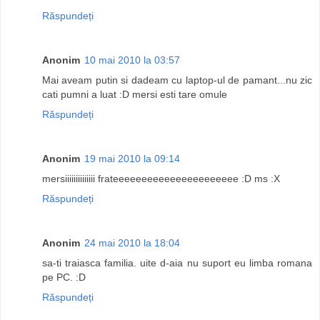
Răspundeți
Anonim
10 mai 2010 la 03:57
Mai aveam putin si dadeam cu laptop-ul de pamant...nu zic
cati pumni a luat :D mersi esti tare omule
Răspundeți
Anonim
19 mai 2010 la 09:14
mersiiiiiiiiiiiiii frateeeeeeeeeeeeeeeeeeeeee :D ms :X
Răspundeți
Anonim
24 mai 2010 la 18:04
sa-ti traiasca familia. uite d-aia nu suport eu limba romana
pe PC. :D
Răspundeți