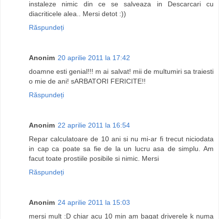
instaleze nimic din ce se salveaza in Descarcari cu
diacriticele alea.. Mersi detot :))
Răspundeți
Anonim
20 aprilie 2011 la 17:42
doamne esti genial!!! m ai salvat! mii de multumiri sa traiesti
o mie de ani! sARBATORI FERICITE!!
Răspundeți
Anonim
22 aprilie 2011 la 16:54
Repar calculatoare de 10 ani si nu mi-ar fi trecut niciodata
in cap ca poate sa fie de la un lucru asa de simplu. Am
facut toate prostiile posibile si nimic. Mersi
Răspundeți
Anonim
24 aprilie 2011 la 15:03
mersi mult :D chiar acu 10 min am bagat driverele k numa