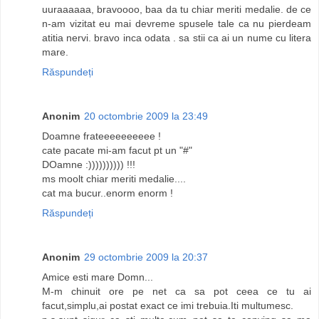
uuraaaaaa, bravoooo, baa da tu chiar meriti medalie. de ce
n-am vizitat eu mai devreme spusele tale ca nu pierdeam
atitia nervi. bravo inca odata . sa stii ca ai un nume cu litera
mare.
Răspundeți
Anonim
20 octombrie 2009 la 23:49
Doamne frateeeeeeeeee !
cate pacate mi-am facut pt un "#"
DOamne :)))))))))) !!!
ms moolt chiar meriti medalie....
cat ma bucur..enorm enorm !
Răspundeți
Anonim
29 octombrie 2009 la 20:37
Amice esti mare Domn...
M-m chinuit ore pe net ca sa pot ceea ce tu ai
facut,simplu,ai postat exact ce imi trebuia.Iti multumesc.