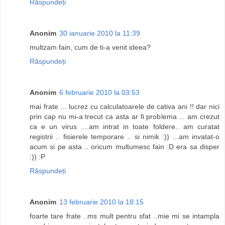
Răspundeți
Anonim
30 ianuarie 2010 la 11:39
multzam fain, cum de ti-a venit ideea?
Răspundeți
Anonim
6 februarie 2010 la 03:53
mai frate ... lucrez cu calculatoarele de cativa ani !! dar nici
prin cap nu mi-a trecut ca asta ar fi problema ... am crezut
ca e un virus ....am intrat in toate foldere.. am curatat
registrii .. fisierele temporare .. si nimik :)) ...am invatat-o
acum si pe asta .. oricum multumesc fain :D era sa disper
:)) :P
Răspundeți
Anonim
13 februarie 2010 la 18:15
foarte tare frate ..ms mult pentru sfat ..mie mi se intampla