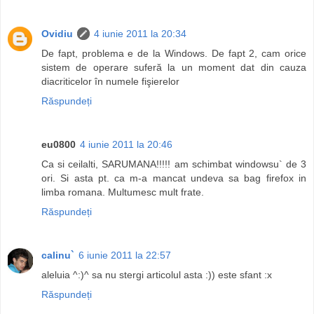
Ovidiu
4 iunie 2011 la 20:34
De fapt, problema e de la Windows. De fapt 2, cam orice
sistem de operare suferă la un moment dat din cauza
diacriticelor în numele fişierelor
Răspundeți
eu0800
4 iunie 2011 la 20:46
Ca si ceilalti, SARUMANA!!!!! am schimbat windowsu` de 3
ori. Si asta pt. ca m-a mancat undeva sa bag firefox in
limba romana. Multumesc mult frate.
Răspundeți
calinu`
6 iunie 2011 la 22:57
aleluia ^:)^ sa nu stergi articolul asta :)) este sfant :x
Răspundeți