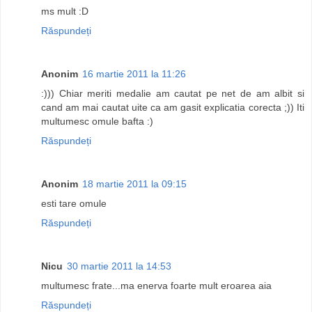
ms mult :D
Răspundeți
Anonim
16 martie 2011 la 11:26
:))) Chiar meriti medalie am cautat pe net de am albit si
cand am mai cautat uite ca am gasit explicatia corecta ;)) Iti
multumesc omule bafta :)
Răspundeți
Anonim
18 martie 2011 la 09:15
esti tare omule
Răspundeți
Nicu
30 martie 2011 la 14:53
multumesc frate...ma enerva foarte mult eroarea aia
Răspundeți