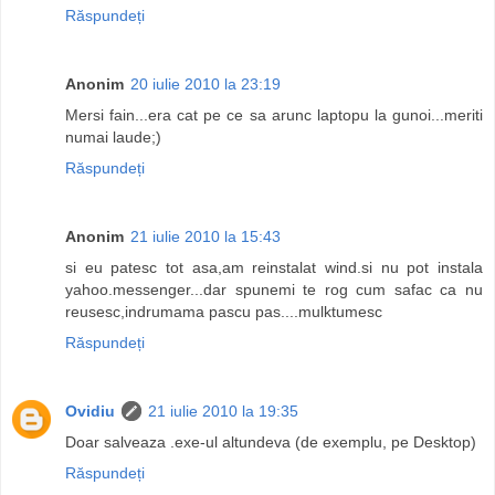
Răspundeți
Anonim
20 iulie 2010 la 23:19
Mersi fain...era cat pe ce sa arunc laptopu la gunoi...meriti
numai laude;)
Răspundeți
Anonim
21 iulie 2010 la 15:43
si eu patesc tot asa,am reinstalat wind.si nu pot instala
yahoo.messenger...dar spunemi te rog cum safac ca nu
reusesc,indrumama pascu pas....mulktumesc
Răspundeți
Ovidiu
21 iulie 2010 la 19:35
Doar salveaza .exe-ul altundeva (de exemplu, pe Desktop)
Răspundeți