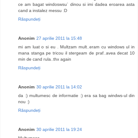
ce am bagat windoswsu` dinou si imi dadea eroarea asta
cand a instalez messu :D
Răspundeți
Anonim
27 aprilie 2011 la 15:48
mi am luat o si eu . Multzam mult..eram cu windows ul in
mana stanga pe tricou il stergeam de praf..avea decat 10
min de cand rula..thx again
Răspundeți
Anonim
30 aprilie 2011 la 14:02
da :) multumesc de informatie :) era sa bag windws-ul din
nou :)
Răspundeți
Anonim
30 aprilie 2011 la 19:24
Multumesc