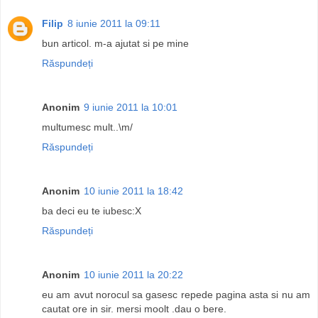
Filip
8 iunie 2011 la 09:11
bun articol. m-a ajutat si pe mine
Răspundeți
Anonim
9 iunie 2011 la 10:01
multumesc mult..\m/
Răspundeți
Anonim
10 iunie 2011 la 18:42
ba deci eu te iubesc:X
Răspundeți
Anonim
10 iunie 2011 la 20:22
eu am avut norocul sa gasesc repede pagina asta si nu am
cautat ore in sir. mersi moolt .dau o bere.