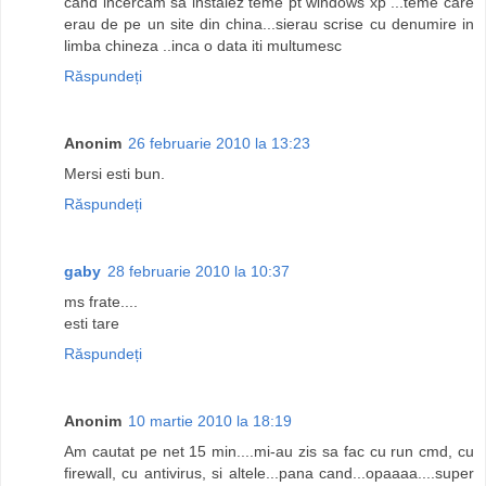
cand incercam sa instalez teme pt windows xp ...teme care
erau de pe un site din china...sierau scrise cu denumire in
limba chineza ..inca o data iti multumesc
Răspundeți
Anonim
26 februarie 2010 la 13:23
Mersi esti bun.
Răspundeți
gaby
28 februarie 2010 la 10:37
ms frate....
esti tare
Răspundeți
Anonim
10 martie 2010 la 18:19
Am cautat pe net 15 min....mi-au zis sa fac cu run cmd, cu
firewall, cu antivirus, si altele...pana cand...opaaaa....super