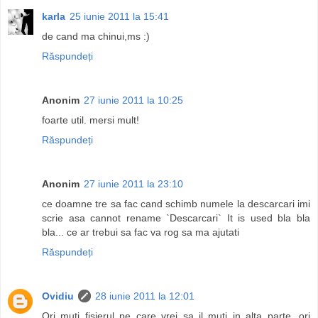
karla
25 iunie 2011 la 15:41
de cand ma chinui,ms :)
Răspundeți
Anonim
27 iunie 2011 la 10:25
foarte util. mersi mult!
Răspundeți
Anonim
27 iunie 2011 la 23:10
ce doamne tre sa fac cand schimb numele la descarcari imi
scrie asa cannot rename `Descarcari` It is used bla bla
bla... ce ar trebui sa fac va rog sa ma ajutati
Răspundeți
Ovidiu
28 iunie 2011 la 12:01
Ori muti fisierul pe care vrei sa il muti in alta parte, ori