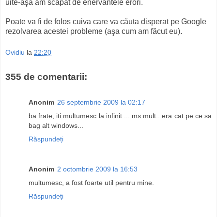
uite-aşa am scăpat de enervantele erori.
Poate va fi de folos cuiva care va căuta disperat pe Google
rezolvarea acestei probleme (aşa cum am făcut eu).
Ovidiu
la
22:20
355 de comentarii:
Anonim
26 septembrie 2009 la 02:17
ba frate, iti multumesc la infinit ... ms mult.. era cat pe ce sa
bag alt windows...
Răspundeți
Anonim
2 octombrie 2009 la 16:53
multumesc, a fost foarte util pentru mine.
Răspundeți