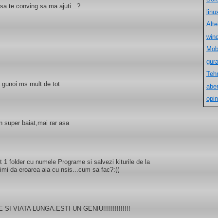
sa te conving sa ma ajuti...?
lin
Alt
win
Mob
gur
Teh
 gunoi ms mult de tot
aber
opin
n super baiat,mai rar asa
 1 folder cu numele Programe si salvezi kiturile de la
imi da eroarea aia cu nsis...cum sa fac?:((
 VIATA LUNGA.ESTI UN GENIU!!!!!!!!!!!!!!