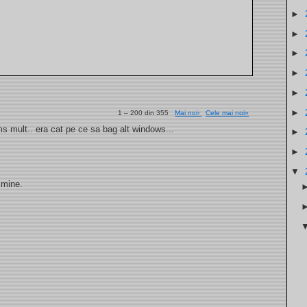
►
►
►
►
►
►
1 – 200 din 355
Mai noi›
Cele mai noi»
. ms mult.. era cat pe ce sa bag alt windows...
►
►
▼
 mine.