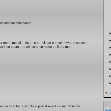
aaaaaaaaaaaaaaaaaaa
ar meriti medalie. de ce n-am vizitat eu mai devreme spusele
avo inca odata . sa stii ca ai un nume cu litera mare.
►
a ce tu ai facut,simplu,ai postat exact ce imi trebuia.Iti
Sof