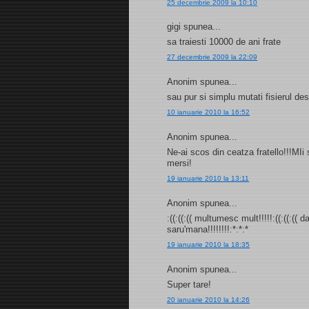
25 decembrie 2009 la 10:10
gigi spunea...
sa traiesti 10000 de ani frate
27 decembrie 2009 la 22:09
Anonim spunea...
sau pur si simplu mutati fisierul d
10 ianuarie 2010 la 16:52
Anonim spunea...
Ne-ai scos din ceatza fratello!!!MI
mersi!
19 ianuarie 2010 la 13:11
Anonim spunea...
:((:((:(( multumesc mult!!!!!:((:((:((
saru'mana!!!!!!!!:*:*:*
19 ianuarie 2010 la 18:35
Anonim spunea...
Super tare!
20 ianuarie 2010 la 14:26