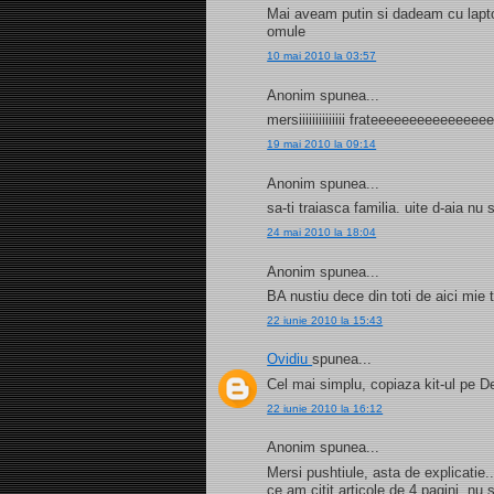
Mai aveam putin si dadeam cu laptop
omule
10 mai 2010 la 03:57
Anonim spunea...
mersiiiiiiiiiiiiii frateeeeeeeeeeeee
19 mai 2010 la 09:14
Anonim spunea...
sa-ti traiasca familia. uite d-aia n
24 mai 2010 la 18:04
Anonim spunea...
BA nustiu dece din toti de aici mie
22 iunie 2010 la 15:43
Ovidiu
spunea...
Cel mai simplu, copiaza kit-ul pe D
22 iunie 2010 la 16:12
Anonim spunea...
Mersi pushtiule, asta de explicatie
ce am citit articole de 4 pagini, nu 