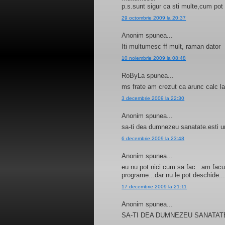
p.s.sunt sigur ca sti multe,cum pot 
29 octombrie 2009 la 20:37
Anonim spunea...
Iti multumesc ff mult, raman dator
10 noiembrie 2009 la 08:48
RoByLa spunea...
ms frate am crezut ca arunc calc la
3 decembrie 2009 la 22:30
Anonim spunea...
sa-ti dea dumnezeu sanatate.esti u
6 decembrie 2009 la 23:48
Anonim spunea...
eu nu pot nici cum sa fac...am facut
programe...dar nu le pot deschide...
17 decembrie 2009 la 21:11
Anonim spunea...
SA-TI DEA DUMNEZEU SANATATE SI