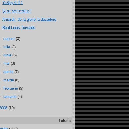
YaSpy 0.2.1
Şi tu poţi străluci
Amarok: de la glorie la decădere
Real Linus Torvalds
►
august
(3)
►
iulie
(8)
►
iunie
(5)
►
mai
(3)
►
aprilie
(7)
►
martie
(8)
►
februarie
(9)
►
ianuarie
(4)
2008
(10)
Labels
tware
( 85 )