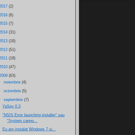
2017
(2)
2016
(6)
2015
(7)
2014
(31)
2013
(18)
2012
(51)
2011
(18)
2010
(47)
2009
(63)
►
noiembrie
(4)
►
octombrie
(5)
▼
septembrie
(7)
YaSpy 0.3
"NSIS Error launching installer" sau
"System canno...
Eu am instalat Windows 7 si...