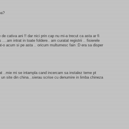
ea?
 de cativa ani !! dar nici prin cap nu mi-a trecut ca asta ar fi
...am intrat in toate foldere.. am curatat registrii .. fisierele
tat-o acum si pe asta .. oricum multumesc fain :D era sa disper
sfat ..mie mi se intampla cand incercam sa instalez teme pt
un site din china...sierau scrise cu denumire in limba chineza