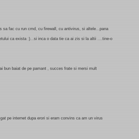
 sa fac cu run cmd, cu firewall, cu antivirus, si altele...pana
ului ca exista :)...si inca o data tie ca ai zis si la altii ....tine-o
 bun baiat de pe pamant , succes frate si mersi mult
vigat pe internet dupa erori si eram convins ca am un virus