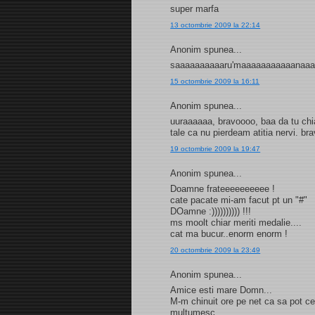
super marfa
13 octombrie 2009 la 22:14
Anonim spunea...
saaaaaaaaaaru'maaaaaaaaaaanaa
15 octombrie 2009 la 16:11
Anonim spunea...
uuraaaaaa, bravoooo, baa da tu chi
tale ca nu pierdeam atitia nervi. br
19 octombrie 2009 la 19:47
Anonim spunea...
Doamne frateeeeeeeeee !
cate pacate mi-am facut pt un "#"
DOamne :)))))))))) !!!
ms moolt chiar meriti medalie....
cat ma bucur..enorm enorm !
20 octombrie 2009 la 23:49
Anonim spunea...
Amice esti mare Domn...
M-m chinuit ore pe net ca sa pot cee
multumesc.