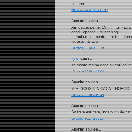
esti tare
28 februarie 2010 la 10:37
Anonim spunea...
Am cautat pe net 15 min....mi-au zis
cand...opaaaa....super blog.
Iti multumesc pentru sfat tie, internet
tot asa....Bravo
10 martie 2010 la 18:19
Igby
spunea...
sa moara mama daca nu esti cel mai
13 martie 2010 la 17:08
Anonim spunea...
M-AI SCOS DIN CACAT. NOROC
13 martie 2010 la 20:49
Anonim spunea...
Bv frate esti tare, inca putin de na
10 aprilie 2010 la 09:10
Anonim spunea...