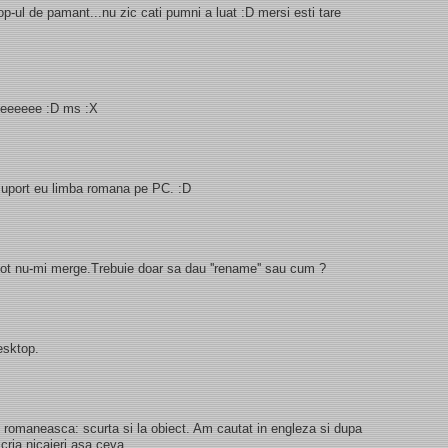
-ul de pamant...nu zic cati pumni a luat :D mersi esti tare
eeeeeeeee :D ms :X
u suport eu limba romana pe PC. :D
 tot nu-mi merge.Trebuie doar sa dau ''rename'' sau cum ?
esktop.
.. romaneasca: scurta si la obiect. Am cautat in engleza si dupa
scria nicaieri asa ceva.