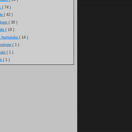
ux
( 74 )
ele
( 42 )
dows
( 30 )
ile
( 19 )
a humorului
( 14 )
nologie
( 1 )
atii
( 1 )
ii
( 1 )