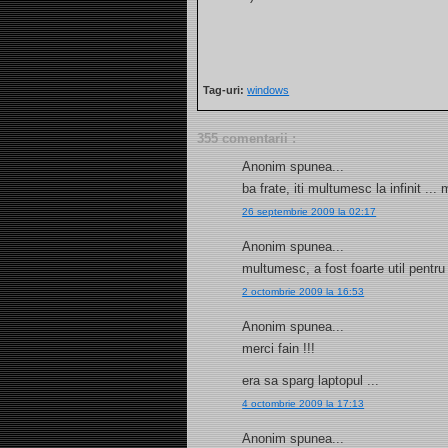
Tag-uri:
windows
355 comentarii :
Anonim spunea...
ba frate, iti multumesc la infinit ..
26 septembrie 2009 la 02:17
Anonim spunea...
multumesc, a fost foarte util pentru
2 octombrie 2009 la 16:53
Anonim spunea...
merci fain !!!
era sa sparg laptopul ...
4 octombrie 2009 la 17:13
Anonim spunea...