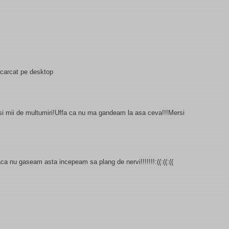
escarcat pe desktop
i si mii de multumiri!Uffa ca nu ma gandeam la asa ceva!!!Mersi
 daca nu gaseam asta incepeam sa plang de nervi!!!!!!!:((:((:((