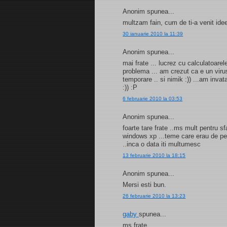
Anonim spunea...
multzam fain, cum de ti-a venit ide
30 ianuarie 2010 la 11:39
Anonim spunea...
mai frate ... lucrez cu calculatoarele
problema ... am crezut ca e un virus .
temporare .. si nimik :)) ...am inva
:)) :P
6 februarie 2010 la 03:53
Anonim spunea...
foarte tare frate ..ms mult pentru 
windows xp ...teme care erau de pe 
..inca o data iti multumesc
13 februarie 2010 la 18:15
Anonim spunea...
Mersi esti bun.
26 februarie 2010 la 13:23
gaby
spunea...
ms frate....