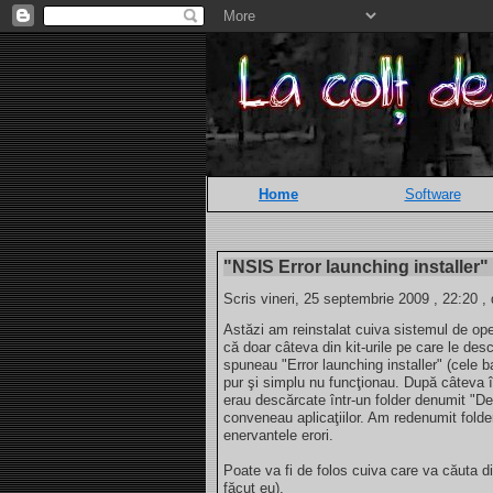
Home
Software
"NSIS Error launching installer"
Scris vineri, 25 septembrie 2009 , 22:20 ,
Astăzi am reinstalat cuiva sistemul de o
că doar câteva din kit-urile pe care le de
spuneau "Error launching installer" (cele 
pur şi simplu nu funcţionau. După câteva î
erau descărcate într-un folder denumit "Des
conveneau aplicaţiilor. Am redenumit folder
enervantele erori.
Poate va fi de folos cuiva care va căuta 
făcut eu).