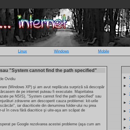
Linux
Windows
Mobile
 sau "System cannot find the path specified"
►
 de Ovidiu
►
perare (Windows XP) şi am avut neplăcuta surpriză să descopăr
scărcasem de pe internet puteau fi executate. Majoritatea
►
bazate pe NSIS), "System cannot find the path specified" sau
njurături zdravene am descoperit cauza problemei: kit-urile
►
cărcări", iar diacriticele din denumirea folder-ului nu prea
-ul în ceva fără diacritice şi uite-aşa am scăpat de
►
►
disperat pe Google rezolvarea acestei probleme (aşa cum am
►