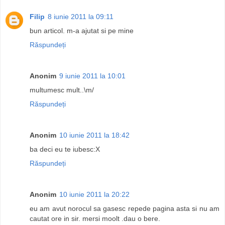
Filip
8 iunie 2011 la 09:11
bun articol. m-a ajutat si pe mine
Răspundeți
Anonim
9 iunie 2011 la 10:01
multumesc mult..\m/
Răspundeți
Anonim
10 iunie 2011 la 18:42
ba deci eu te iubesc:X
Răspundeți
Anonim
10 iunie 2011 la 20:22
eu am avut norocul sa gasesc repede pagina asta si nu am
cautat ore in sir. mersi moolt .dau o bere.