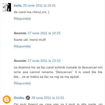
karla
25 iunie 2011 la 15:41
de cand ma chinui,ms :)
Răspundeți
Anonim
27 iunie 2011 la 10:25
foarte util. mersi mult!
Răspundeți
Anonim
27 iunie 2011 la 23:10
ce doamne tre sa fac cand schimb numele la descarcari imi
scrie asa cannot rename `Descarcari` It is used bla bla
bla... ce ar trebui sa fac va rog sa ma ajutati
Răspundeți
Ovidiu
28 iunie 2011 la 12:01
Ori muti fisierul pe care vrei sa il muti in alta parte, ori