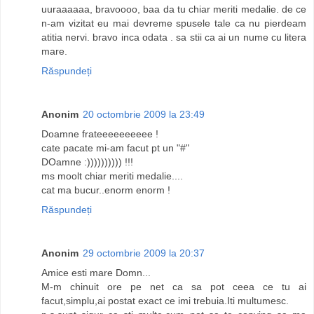
uuraaaaaa, bravoooo, baa da tu chiar meriti medalie. de ce
n-am vizitat eu mai devreme spusele tale ca nu pierdeam
atitia nervi. bravo inca odata . sa stii ca ai un nume cu litera
mare.
Răspundeți
Anonim
20 octombrie 2009 la 23:49
Doamne frateeeeeeeeee !
cate pacate mi-am facut pt un "#"
DOamne :)))))))))) !!!
ms moolt chiar meriti medalie....
cat ma bucur..enorm enorm !
Răspundeți
Anonim
29 octombrie 2009 la 20:37
Amice esti mare Domn...
M-m chinuit ore pe net ca sa pot ceea ce tu ai
facut,simplu,ai postat exact ce imi trebuia.Iti multumesc.