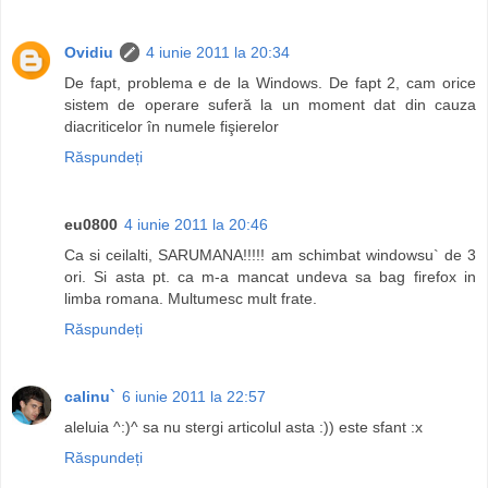
Ovidiu
4 iunie 2011 la 20:34
De fapt, problema e de la Windows. De fapt 2, cam orice
sistem de operare suferă la un moment dat din cauza
diacriticelor în numele fişierelor
Răspundeți
eu0800
4 iunie 2011 la 20:46
Ca si ceilalti, SARUMANA!!!!! am schimbat windowsu` de 3
ori. Si asta pt. ca m-a mancat undeva sa bag firefox in
limba romana. Multumesc mult frate.
Răspundeți
calinu`
6 iunie 2011 la 22:57
aleluia ^:)^ sa nu stergi articolul asta :)) este sfant :x
Răspundeți