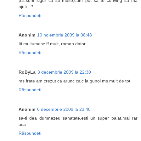
p.s.sunt sigur ca sti multe,cum pot sa te conving sa ma
ajuti...?
Răspundeți
Anonim
10 noiembrie 2009 la 08:48
Iti multumesc ff mult, raman dator
Răspundeți
RoByLa
3 decembrie 2009 la 22:30
ms frate am crezut ca arunc calc la gunoi ms mult de tot
Răspundeți
Anonim
6 decembrie 2009 la 23:48
sa-ti dea dumnezeu sanatate.esti un super baiat,mai rar
asa
Răspundeți