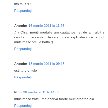
ms mult :D
Răspundeți
Anonim
16 martie 2011 la 11:26
:))) Chiar meriti medalie am cautat pe net de am albit si
cand am mai cautat uite ca am gasit explicatia corecta ;)) Iti
multumesc omule bafta :)
Răspundeți
Anonim
18 martie 2011 la 09:15
esti tare omule
Răspundeți
Nicu
30 martie 2011 la 14:53
multumesc frate...ma enerva foarte mult eroarea aia
Răspundeți