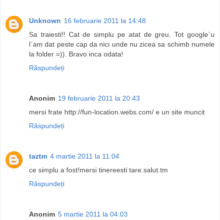
Unknown
16 februarie 2011 la 14:48
Sa traiesti!! Cat de simplu pe atat de greu. Tot google`u
l`am dat peste cap da nici unde nu zicea sa schimb numele
la folder =)). Bravo inca odata!
Răspundeți
Anonim
19 februarie 2011 la 20:43
mersi frate http://fun-location.webs.com/ e un site muncit
Răspundeți
taztm
4 martie 2011 la 11:04
ce simplu a fost!mersi tinereesti tare.salut.tm
Răspundeți
Anonim
5 martie 2011 la 04:03