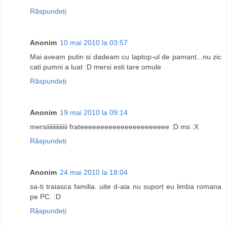
Răspundeți
Anonim
10 mai 2010 la 03:57
Mai aveam putin si dadeam cu laptop-ul de pamant...nu zic
cati pumni a luat :D mersi esti tare omule
Răspundeți
Anonim
19 mai 2010 la 09:14
mersiiiiiiiiiiiiii frateeeeeeeeeeeeeeeeeeeeee :D ms :X
Răspundeți
Anonim
24 mai 2010 la 18:04
sa-ti traiasca familia. uite d-aia nu suport eu limba romana
pe PC. :D
Răspundeți