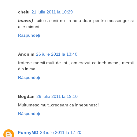
chelu
21 iulie 2011 la 10:29
bravo:)
...uite ca unii nu tin netu doar pentru messenger si
alte minuni
Răspundeți
Anonim
26 iulie 2011 la 13:40
frateee mersii mult de tot , am crezut ca inebunesc , mersii
din inima
Răspundeți
Bogdan
26 iulie 2011 la 19:10
Multumesc mult..credeam ca innebunesc!
Răspundeți
FunnyMD
28 iulie 2011 la 17:20