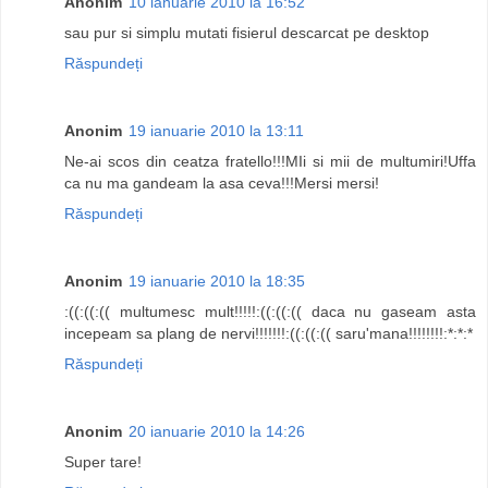
Anonim
10 ianuarie 2010 la 16:52
sau pur si simplu mutati fisierul descarcat pe desktop
Răspundeți
Anonim
19 ianuarie 2010 la 13:11
Ne-ai scos din ceatza fratello!!!MIi si mii de multumiri!Uffa
ca nu ma gandeam la asa ceva!!!Mersi mersi!
Răspundeți
Anonim
19 ianuarie 2010 la 18:35
:((:((:(( multumesc mult!!!!!:((:((:(( daca nu gaseam asta
incepeam sa plang de nervi!!!!!!!:((:((:(( saru'mana!!!!!!!!:*:*:*
Răspundeți
Anonim
20 ianuarie 2010 la 14:26
Super tare!