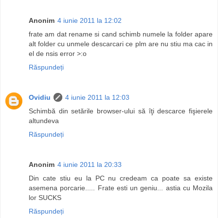
Anonim
4 iunie 2011 la 12:02
frate am dat rename si cand schimb numele la folder apare
alt folder cu unmele descarcari ce plm are nu stiu ma cac in
el de nsis error >:o
Răspundeți
Ovidiu
4 iunie 2011 la 12:03
Schimbă din setările browser-ului să îţi descarce fişierele
altundeva
Răspundeți
Anonim
4 iunie 2011 la 20:33
Din cate stiu eu la PC nu credeam ca poate sa existe
asemena porcarie..... Frate esti un geniu... astia cu Mozila
lor SUCKS
Răspundeți