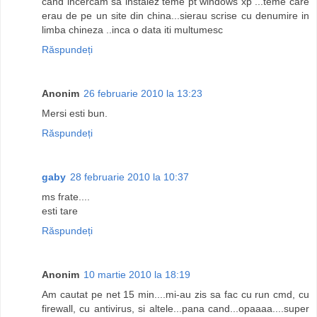
cand incercam sa instalez teme pt windows xp ...teme care
erau de pe un site din china...sierau scrise cu denumire in
limba chineza ..inca o data iti multumesc
Răspundeți
Anonim
26 februarie 2010 la 13:23
Mersi esti bun.
Răspundeți
gaby
28 februarie 2010 la 10:37
ms frate....
esti tare
Răspundeți
Anonim
10 martie 2010 la 18:19
Am cautat pe net 15 min....mi-au zis sa fac cu run cmd, cu
firewall, cu antivirus, si altele...pana cand...opaaaa....super