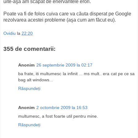
uite-aşa am scăpat de enervantele erori.
Poate va fi de folos cuiva care va căuta disperat pe Google
rezolvarea acestei probleme (aşa cum am făcut eu).
Ovidiu
la
22:20
355 de comentarii:
Anonim
26 septembrie 2009 la 02:17
ba frate, iti multumesc la infinit ... ms mult.. era cat pe ce sa
bag alt windows...
Răspundeți
Anonim
2 octombrie 2009 la 16:53
multumesc, a fost foarte util pentru mine.
Răspundeți