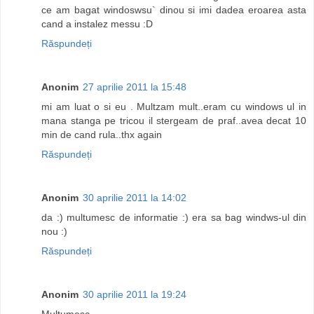
ce am bagat windoswsu` dinou si imi dadea eroarea asta
cand a instalez messu :D
Răspundeți
Anonim
27 aprilie 2011 la 15:48
mi am luat o si eu . Multzam mult..eram cu windows ul in
mana stanga pe tricou il stergeam de praf..avea decat 10
min de cand rula..thx again
Răspundeți
Anonim
30 aprilie 2011 la 14:02
da :) multumesc de informatie :) era sa bag windws-ul din
nou :)
Răspundeți
Anonim
30 aprilie 2011 la 19:24
Multumesc