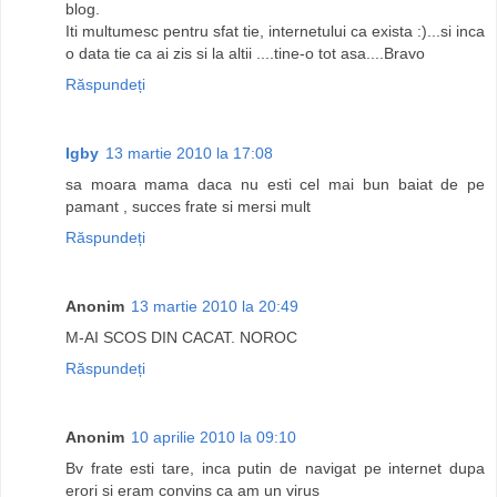
blog.
Iti multumesc pentru sfat tie, internetului ca exista :)...si inca
o data tie ca ai zis si la altii ....tine-o tot asa....Bravo
Răspundeți
Igby
13 martie 2010 la 17:08
sa moara mama daca nu esti cel mai bun baiat de pe
pamant , succes frate si mersi mult
Răspundeți
Anonim
13 martie 2010 la 20:49
M-AI SCOS DIN CACAT. NOROC
Răspundeți
Anonim
10 aprilie 2010 la 09:10
Bv frate esti tare, inca putin de navigat pe internet dupa
erori si eram convins ca am un virus