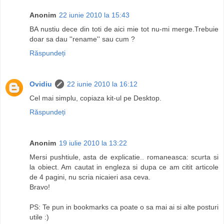
Anonim
22 iunie 2010 la 15:43
BA nustiu dece din toti de aici mie tot nu-mi merge.Trebuie
doar sa dau ''rename'' sau cum ?
Răspundeți
Ovidiu
22 iunie 2010 la 16:12
Cel mai simplu, copiaza kit-ul pe Desktop.
Răspundeți
Anonim
19 iulie 2010 la 13:22
Mersi pushtiule, asta de explicatie.. romaneasca: scurta si
la obiect. Am cautat in engleza si dupa ce am citit articole
de 4 pagini, nu scria nicaieri asa ceva.
Bravo!
PS: Te pun in bookmarks ca poate o sa mai ai si alte posturi
utile :)