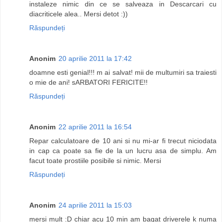
instaleze nimic din ce se salveaza in Descarcari cu
diacriticele alea.. Mersi detot :))
Răspundeți
Anonim
20 aprilie 2011 la 17:42
doamne esti genial!!! m ai salvat! mii de multumiri sa traiesti
o mie de ani! sARBATORI FERICITE!!
Răspundeți
Anonim
22 aprilie 2011 la 16:54
Repar calculatoare de 10 ani si nu mi-ar fi trecut niciodata
in cap ca poate sa fie de la un lucru asa de simplu. Am
facut toate prostiile posibile si nimic. Mersi
Răspundeți
Anonim
24 aprilie 2011 la 15:03
mersi mult :D chiar acu 10 min am bagat driverele k numa