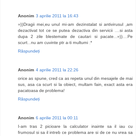
Anonim
3 aprilie 2011 la 16:43
=))Dragii mei,eu unul mi-am dezinstalat si antivirusul ,am
dezactivat tot ce se putea dezactiva din servicii ....si asta
dupa 2 zile blestemate de cautari si pacate...=))....Pe
scurt...nu am cuvinte ptr a-ti multumi :*
Răspundeți
Anonim
4 aprilie 2011 la 22:26
orice as spune, cred ca as repeta unul din mesajele de mai
sus, asa ca scurt si la obiect, multam fain, exact asta era
pacatoasa de problema!
Răspundeți
Anonim
6 aprilie 2011 la 00:11
I-am tras 2 picioare la calculator inainte sa il iau cu
frumosul si sa il intreb ce problema are si de ce nu vrea sa