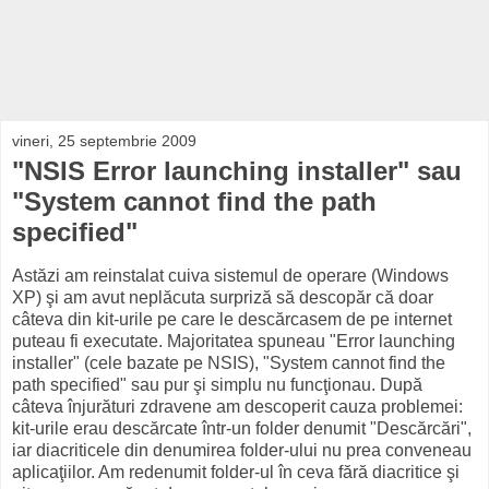
vineri, 25 septembrie 2009
"NSIS Error launching installer" sau
"System cannot find the path
specified"
Astăzi am reinstalat cuiva sistemul de operare (Windows
XP) şi am avut neplăcuta surpriză să descopăr că doar
câteva din kit-urile pe care le descărcasem de pe internet
puteau fi executate. Majoritatea spuneau "Error launching
installer" (cele bazate pe NSIS), "System cannot find the
path specified" sau pur şi simplu nu funcţionau. După
câteva înjurături zdravene am descoperit cauza problemei:
kit-urile erau descărcate într-un folder denumit "Descărcări",
iar diacriticele din denumirea folder-ului nu prea conveneau
aplicaţiilor. Am redenumit folder-ul în ceva fără diacritice şi