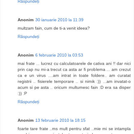
Răspundeți
Anonim
30 ianuarie 2010 la 11:39
multzam fain, cum de ti-a venit ideea?
Răspundeți
Anonim
6 februarie 2010 la 03:53
mai frate ... lucrez cu calculatoarele de cativa ani !! dar nici
prin cap nu mi-a trecut ca asta ar fi problema ... am crezut
ca e un virus ....am intrat in toate foldere.. am curatat
registrii .. fisierele temporare .. si nimik :)) ...am invatat-o
acum si pe asta .. oricum multumesc fain :D era sa disper
:)) :P
Răspundeți
Anonim
13 februarie 2010 la 18:15
foarte tare frate ..ms mult pentru sfat ..mie mi se intampla