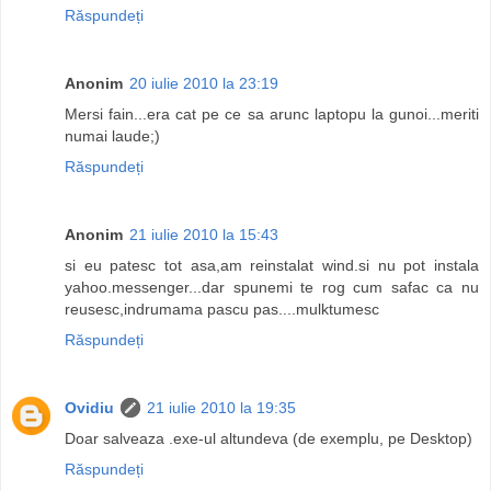
Răspundeți
Anonim
20 iulie 2010 la 23:19
Mersi fain...era cat pe ce sa arunc laptopu la gunoi...meriti
numai laude;)
Răspundeți
Anonim
21 iulie 2010 la 15:43
si eu patesc tot asa,am reinstalat wind.si nu pot instala
yahoo.messenger...dar spunemi te rog cum safac ca nu
reusesc,indrumama pascu pas....mulktumesc
Răspundeți
Ovidiu
21 iulie 2010 la 19:35
Doar salveaza .exe-ul altundeva (de exemplu, pe Desktop)
Răspundeți