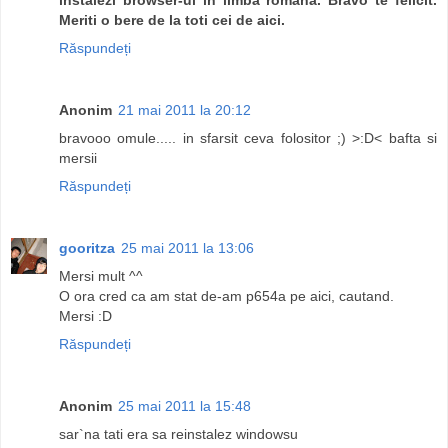
Meriti o bere de la toti cei de aici.
Răspundeți
Anonim
21 mai 2011 la 20:12
bravooo omule..... in sfarsit ceva folositor ;) >:D< bafta si
mersii
Răspundeți
gooritza
25 mai 2011 la 13:06
Mersi mult ^^
O ora cred ca am stat de-am p654a pe aici, cautand.
Mersi :D
Răspundeți
Anonim
25 mai 2011 la 15:48
sar`na tati era sa reinstalez windowsu