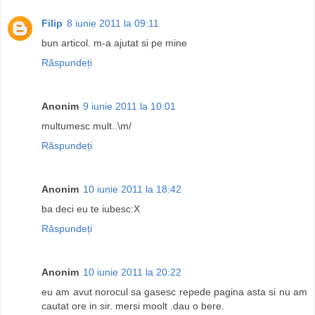
Filip
8 iunie 2011 la 09:11
bun articol. m-a ajutat si pe mine
Răspundeți
Anonim
9 iunie 2011 la 10:01
multumesc mult..\m/
Răspundeți
Anonim
10 iunie 2011 la 18:42
ba deci eu te iubesc:X
Răspundeți
Anonim
10 iunie 2011 la 20:22
eu am avut norocul sa gasesc repede pagina asta si nu am
cautat ore in sir. mersi moolt .dau o bere.