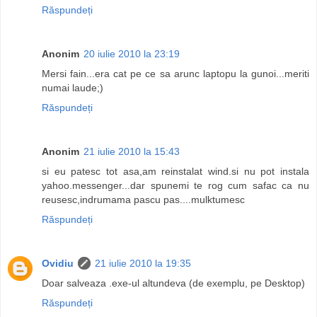
Răspundeți
Anonim
20 iulie 2010 la 23:19
Mersi fain...era cat pe ce sa arunc laptopu la gunoi...meriti
numai laude;)
Răspundeți
Anonim
21 iulie 2010 la 15:43
si eu patesc tot asa,am reinstalat wind.si nu pot instala
yahoo.messenger...dar spunemi te rog cum safac ca nu
reusesc,indrumama pascu pas....mulktumesc
Răspundeți
Ovidiu
21 iulie 2010 la 19:35
Doar salveaza .exe-ul altundeva (de exemplu, pe Desktop)
Răspundeți