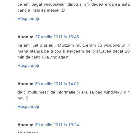
ce am bagat windoswsu` dinou si imi dadea eroarea asta
cand a instalez messu :D
Răspundeți
Anonim
27 aprilie 2011 la 15:48
mi am luat o si eu . Multzam mult..eram cu windows ul in
mana stanga pe tricou il stergeam de praf..avea decat 10
min de cand rula..thx again
Răspundeți
Anonim
30 aprilie 2011 la 14:02
da :) multumesc de informatie :) era sa bag windws-ul din
nou :)
Răspundeți
Anonim
30 aprilie 2011 la 19:24
Multumesc