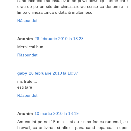
cand incercam sa instalez teme pt windows xp ...teme care
erau de pe un site din china...sierau scrise cu denumire in
limba chineza ..inca o data iti multumesc
Răspundeți
Anonim
26 februarie 2010 la 13:23
Mersi esti bun.
Răspundeți
gaby
28 februarie 2010 la 10:37
ms frate....
esti tare
Răspundeți
Anonim
10 martie 2010 la 18:19
Am cautat pe net 15 min....mi-au zis sa fac cu run cmd, cu
firewall, cu antivirus, si altele...pana cand...opaaaa....super