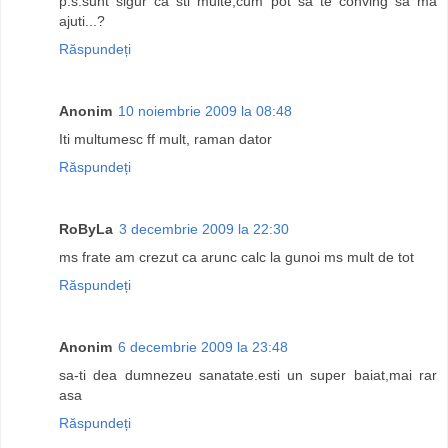
p.s.sunt sigur ca sti multe,cum pot sa te conving sa ma
ajuti...?
Răspundeți
Anonim
10 noiembrie 2009 la 08:48
Iti multumesc ff mult, raman dator
Răspundeți
RoByLa
3 decembrie 2009 la 22:30
ms frate am crezut ca arunc calc la gunoi ms mult de tot
Răspundeți
Anonim
6 decembrie 2009 la 23:48
sa-ti dea dumnezeu sanatate.esti un super baiat,mai rar
asa
Răspundeți