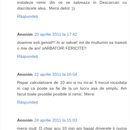
instaleze nimic din ce se salveaza in Descarcari cu
diacriticele alea.. Mersi detot :))
Răspundeți
Anonim
20 aprilie 2011 la 17:42
doamne esti genial!!! m ai salvat! mii de multumiri sa traiesti
o mie de ani! sARBATORI FERICITE!!
Răspundeți
Anonim
22 aprilie 2011 la 16:54
Repar calculatoare de 10 ani si nu mi-ar fi trecut niciodata
in cap ca poate sa fie de la un lucru asa de simplu. Am
facut toate prostiile posibile si nimic. Mersi
Răspundeți
Anonim
24 aprilie 2011 la 15:03
mersi mult :D chiar acu 10 min am bagat driverele k numa