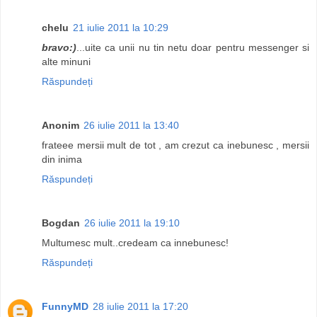
chelu
21 iulie 2011 la 10:29
bravo:)
...uite ca unii nu tin netu doar pentru messenger si
alte minuni
Răspundeți
Anonim
26 iulie 2011 la 13:40
frateee mersii mult de tot , am crezut ca inebunesc , mersii
din inima
Răspundeți
Bogdan
26 iulie 2011 la 19:10
Multumesc mult..credeam ca innebunesc!
Răspundeți
FunnyMD
28 iulie 2011 la 17:20