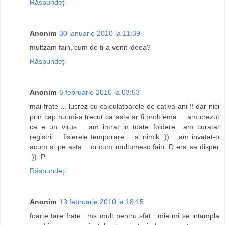
Răspundeți
Anonim
30 ianuarie 2010 la 11:39
multzam fain, cum de ti-a venit ideea?
Răspundeți
Anonim
6 februarie 2010 la 03:53
mai frate ... lucrez cu calculatoarele de cativa ani !! dar nici
prin cap nu mi-a trecut ca asta ar fi problema ... am crezut
ca e un virus ....am intrat in toate foldere.. am curatat
registrii .. fisierele temporare .. si nimik :)) ...am invatat-o
acum si pe asta .. oricum multumesc fain :D era sa disper
:)) :P
Răspundeți
Anonim
13 februarie 2010 la 18:15
foarte tare frate ..ms mult pentru sfat ..mie mi se intampla