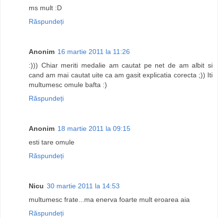
ms mult :D
Răspundeți
Anonim
16 martie 2011 la 11:26
:))) Chiar meriti medalie am cautat pe net de am albit si
cand am mai cautat uite ca am gasit explicatia corecta ;)) Iti
multumesc omule bafta :)
Răspundeți
Anonim
18 martie 2011 la 09:15
esti tare omule
Răspundeți
Nicu
30 martie 2011 la 14:53
multumesc frate...ma enerva foarte mult eroarea aia
Răspundeți