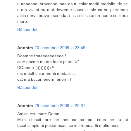
uuraaaaaa, bravoooo, baa da tu chiar meriti medalie. de ce
n-am vizitat eu mai devreme spusele tale ca nu pierdeam
atitia nervi. bravo inca odata . sa stii ca ai un nume cu litera
mare.
Răspundeți
Anonim
20 octombrie 2009 la 23:49
Doamne frateeeeeeeeee !
cate pacate mi-am facut pt un "#"
DOamne :)))))))))) !!!
ms moolt chiar meriti medalie....
cat ma bucur..enorm enorm !
Răspundeți
Anonim
29 octombrie 2009 la 20:37
Amice esti mare Domn...
M-m chinuit ore pe net ca sa pot ceea ce tu ai
facut,simplu,ai postat exact ce imi trebuia.Iti multumesc.