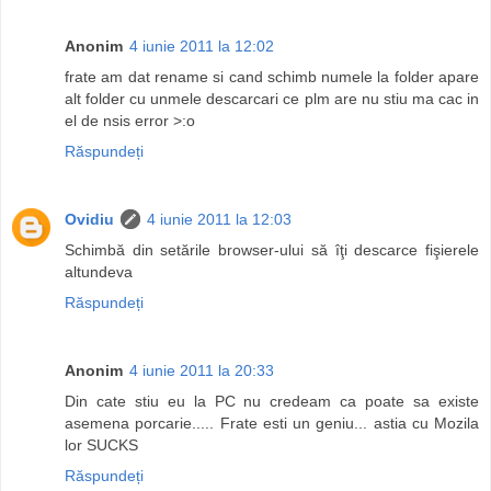
Anonim
4 iunie 2011 la 12:02
frate am dat rename si cand schimb numele la folder apare
alt folder cu unmele descarcari ce plm are nu stiu ma cac in
el de nsis error >:o
Răspundeți
Ovidiu
4 iunie 2011 la 12:03
Schimbă din setările browser-ului să îţi descarce fişierele
altundeva
Răspundeți
Anonim
4 iunie 2011 la 20:33
Din cate stiu eu la PC nu credeam ca poate sa existe
asemena porcarie..... Frate esti un geniu... astia cu Mozila
lor SUCKS
Răspundeți