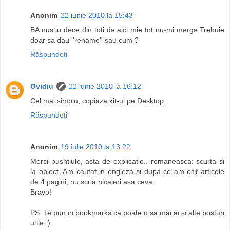
Anonim
22 iunie 2010 la 15:43
BA nustiu dece din toti de aici mie tot nu-mi merge.Trebuie
doar sa dau ''rename'' sau cum ?
Răspundeți
Ovidiu
22 iunie 2010 la 16:12
Cel mai simplu, copiaza kit-ul pe Desktop.
Răspundeți
Anonim
19 iulie 2010 la 13:22
Mersi pushtiule, asta de explicatie.. romaneasca: scurta si
la obiect. Am cautat in engleza si dupa ce am citit articole
de 4 pagini, nu scria nicaieri asa ceva.
Bravo!
PS: Te pun in bookmarks ca poate o sa mai ai si alte posturi
utile :)