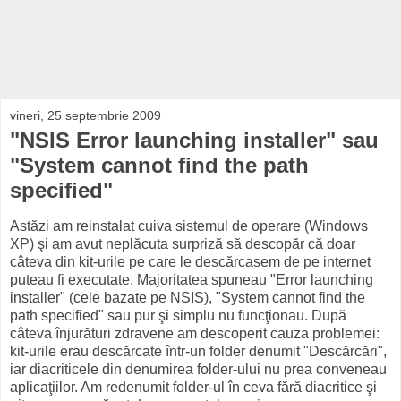
vineri, 25 septembrie 2009
"NSIS Error launching installer" sau
"System cannot find the path
specified"
Astăzi am reinstalat cuiva sistemul de operare (Windows
XP) şi am avut neplăcuta surpriză să descopăr că doar
câteva din kit-urile pe care le descărcasem de pe internet
puteau fi executate. Majoritatea spuneau "Error launching
installer" (cele bazate pe NSIS), "System cannot find the
path specified" sau pur şi simplu nu funcţionau. După
câteva înjurături zdravene am descoperit cauza problemei:
kit-urile erau descărcate într-un folder denumit "Descărcări",
iar diacriticele din denumirea folder-ului nu prea conveneau
aplicaţiilor. Am redenumit folder-ul în ceva fără diacritice şi