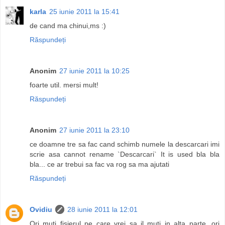
karla
25 iunie 2011 la 15:41
de cand ma chinui,ms :)
Răspundeți
Anonim
27 iunie 2011 la 10:25
foarte util. mersi mult!
Răspundeți
Anonim
27 iunie 2011 la 23:10
ce doamne tre sa fac cand schimb numele la descarcari imi
scrie asa cannot rename `Descarcari` It is used bla bla
bla... ce ar trebui sa fac va rog sa ma ajutati
Răspundeți
Ovidiu
28 iunie 2011 la 12:01
Ori muti fisierul pe care vrei sa il muti in alta parte, ori