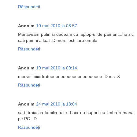
Răspundeți
Anonim
10 mai 2010 la 03:57
Mai aveam putin si dadeam cu laptop-ul de pamant...nu zic
cati pumni a luat :D mersi esti tare omule
Răspundeți
Anonim
19 mai 2010 la 09:14
mersiiiiiiiiiiiiii frateeeeeeeeeeeeeeeeeeeeee :D ms :X
Răspundeți
Anonim
24 mai 2010 la 18:04
sa-ti traiasca familia. uite d-aia nu suport eu limba romana
pe PC. :D
Răspundeți