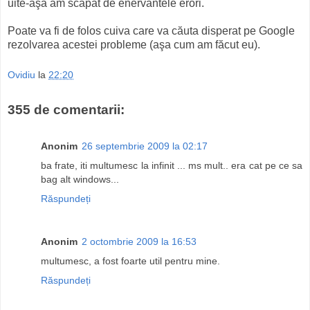
uite-aşa am scăpat de enervantele erori.
Poate va fi de folos cuiva care va căuta disperat pe Google
rezolvarea acestei probleme (aşa cum am făcut eu).
Ovidiu
la
22:20
355 de comentarii:
Anonim
26 septembrie 2009 la 02:17
ba frate, iti multumesc la infinit ... ms mult.. era cat pe ce sa
bag alt windows...
Răspundeți
Anonim
2 octombrie 2009 la 16:53
multumesc, a fost foarte util pentru mine.
Răspundeți