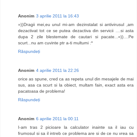
Anonim
3 aprilie 2011 la 16:43
=))Dragii mei,eu unul mi-am dezinstalat si antivirusul ,am
dezactivat tot ce se putea dezactiva din servicii ....si asta
dupa 2 zile blestemate de cautari si pacate...=))....Pe
scurt...nu am cuvinte ptr a-ti multumi :*
Răspundeți
Anonim
4 aprilie 2011 la 22:26
orice as spune, cred ca as repeta unul din mesajele de mai
sus, asa ca scurt si la obiect, multam fain, exact asta era
pacatoasa de problema!
Răspundeți
Anonim
6 aprilie 2011 la 00:11
I-am tras 2 picioare la calculator inainte sa il iau cu
frumosul si sa il intreb ce problema are si de ce nu vrea sa