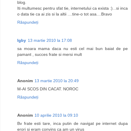
blog.
Iti multumesc pentru sfat tie, internetului ca exista :)...si inca
o data tie ca ai zis si la altii ....tine-o tot asa....Bravo
Răspundeți
Igby
13 martie 2010 la 17:08
sa moara mama daca nu esti cel mai bun baiat de pe
pamant , succes frate si mersi mult
Răspundeți
Anonim
13 martie 2010 la 20:49
M-AI SCOS DIN CACAT. NOROC
Răspundeți
Anonim
10 aprilie 2010 la 09:10
Bv frate esti tare, inca putin de navigat pe internet dupa
erori si eram convins ca am un virus