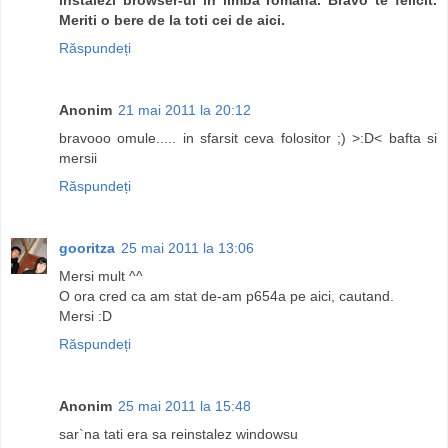
Meriti o bere de la toti cei de aici.
Răspundeți
Anonim
21 mai 2011 la 20:12
bravooo omule..... in sfarsit ceva folositor ;) >:D< bafta si
mersii
Răspundeți
gooritza
25 mai 2011 la 13:06
Mersi mult ^^
O ora cred ca am stat de-am p654a pe aici, cautand.
Mersi :D
Răspundeți
Anonim
25 mai 2011 la 15:48
sar`na tati era sa reinstalez windowsu