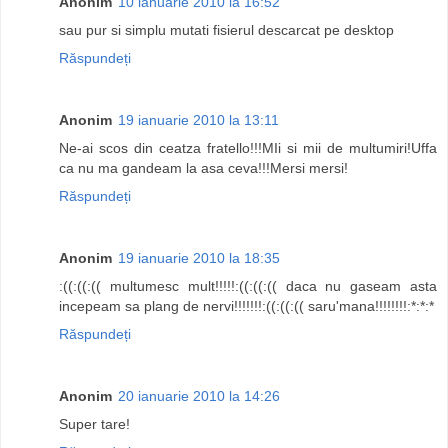
Anonim
10 ianuarie 2010 la 16:52
sau pur si simplu mutati fisierul descarcat pe desktop
Răspundeți
Anonim
19 ianuarie 2010 la 13:11
Ne-ai scos din ceatza fratello!!!MIi si mii de multumiri!Uffa
ca nu ma gandeam la asa ceva!!!Mersi mersi!
Răspundeți
Anonim
19 ianuarie 2010 la 18:35
:((:((:(( multumesc mult!!!!!:((:((:(( daca nu gaseam asta
incepeam sa plang de nervi!!!!!!!:((:((:(( saru'mana!!!!!!!!:*:*:*
Răspundeți
Anonim
20 ianuarie 2010 la 14:26
Super tare!