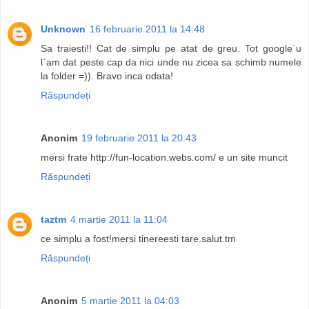
Unknown
16 februarie 2011 la 14:48
Sa traiesti!! Cat de simplu pe atat de greu. Tot google`u
l`am dat peste cap da nici unde nu zicea sa schimb numele
la folder =)). Bravo inca odata!
Răspundeți
Anonim
19 februarie 2011 la 20:43
mersi frate http://fun-location.webs.com/ e un site muncit
Răspundeți
taztm
4 martie 2011 la 11:04
ce simplu a fost!mersi tinereesti tare.salut.tm
Răspundeți
Anonim
5 martie 2011 la 04:03