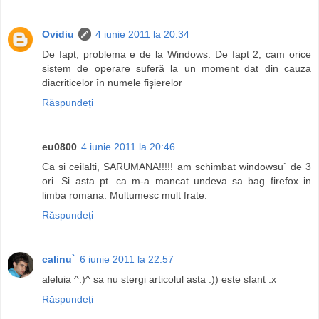
Ovidiu
4 iunie 2011 la 20:34
De fapt, problema e de la Windows. De fapt 2, cam orice
sistem de operare suferă la un moment dat din cauza
diacriticelor în numele fişierelor
Răspundeți
eu0800
4 iunie 2011 la 20:46
Ca si ceilalti, SARUMANA!!!!! am schimbat windowsu` de 3
ori. Si asta pt. ca m-a mancat undeva sa bag firefox in
limba romana. Multumesc mult frate.
Răspundeți
calinu`
6 iunie 2011 la 22:57
aleluia ^:)^ sa nu stergi articolul asta :)) este sfant :x
Răspundeți