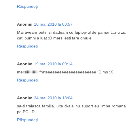
Răspundeți
Anonim
10 mai 2010 la 03:57
Mai aveam putin si dadeam cu laptop-ul de pamant...nu zic
cati pumni a luat :D mersi esti tare omule
Răspundeți
Anonim
19 mai 2010 la 09:14
mersiiiiiiiiiiiiii frateeeeeeeeeeeeeeeeeeeeee :D ms :X
Răspundeți
Anonim
24 mai 2010 la 18:04
sa-ti traiasca familia. uite d-aia nu suport eu limba romana
pe PC. :D
Răspundeți