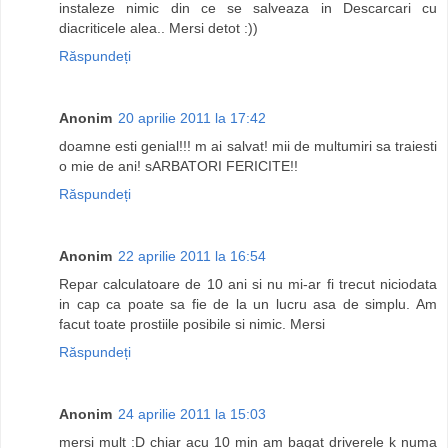
instaleze nimic din ce se salveaza in Descarcari cu
diacriticele alea.. Mersi detot :))
Răspundeți
Anonim
20 aprilie 2011 la 17:42
doamne esti genial!!! m ai salvat! mii de multumiri sa traiesti
o mie de ani! sARBATORI FERICITE!!
Răspundeți
Anonim
22 aprilie 2011 la 16:54
Repar calculatoare de 10 ani si nu mi-ar fi trecut niciodata
in cap ca poate sa fie de la un lucru asa de simplu. Am
facut toate prostiile posibile si nimic. Mersi
Răspundeți
Anonim
24 aprilie 2011 la 15:03
mersi mult :D chiar acu 10 min am bagat driverele k numa