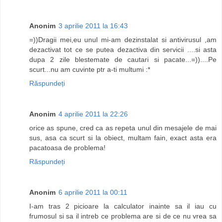
Anonim
3 aprilie 2011 la 16:43
=))Dragii mei,eu unul mi-am dezinstalat si antivirusul ,am
dezactivat tot ce se putea dezactiva din servicii ....si asta
dupa 2 zile blestemate de cautari si pacate...=))....Pe
scurt...nu am cuvinte ptr a-ti multumi :*
Răspundeți
Anonim
4 aprilie 2011 la 22:26
orice as spune, cred ca as repeta unul din mesajele de mai
sus, asa ca scurt si la obiect, multam fain, exact asta era
pacatoasa de problema!
Răspundeți
Anonim
6 aprilie 2011 la 00:11
I-am tras 2 picioare la calculator inainte sa il iau cu
frumosul si sa il intreb ce problema are si de ce nu vrea sa