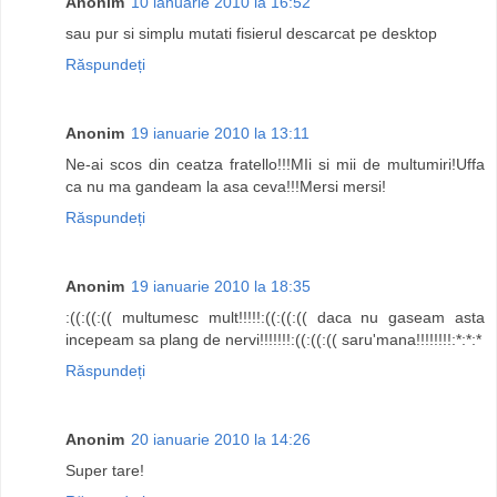
Anonim
10 ianuarie 2010 la 16:52
sau pur si simplu mutati fisierul descarcat pe desktop
Răspundeți
Anonim
19 ianuarie 2010 la 13:11
Ne-ai scos din ceatza fratello!!!MIi si mii de multumiri!Uffa
ca nu ma gandeam la asa ceva!!!Mersi mersi!
Răspundeți
Anonim
19 ianuarie 2010 la 18:35
:((:((:(( multumesc mult!!!!!:((:((:(( daca nu gaseam asta
incepeam sa plang de nervi!!!!!!!:((:((:(( saru'mana!!!!!!!!:*:*:*
Răspundeți
Anonim
20 ianuarie 2010 la 14:26
Super tare!