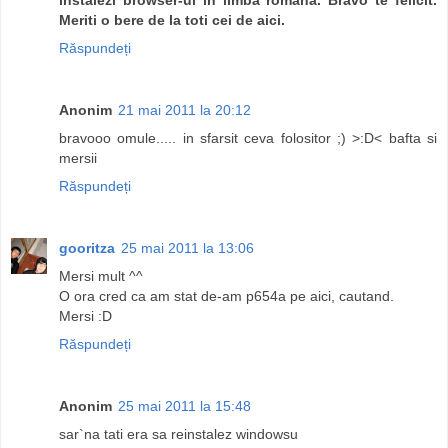
Meriti o bere de la toti cei de aici.
Răspundeți
Anonim
21 mai 2011 la 20:12
bravooo omule..... in sfarsit ceva folositor ;) >:D< bafta si
mersii
Răspundeți
gooritza
25 mai 2011 la 13:06
Mersi mult ^^
O ora cred ca am stat de-am p654a pe aici, cautand.
Mersi :D
Răspundeți
Anonim
25 mai 2011 la 15:48
sar`na tati era sa reinstalez windowsu