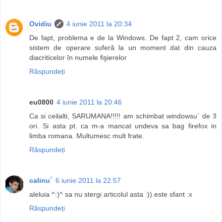
Ovidiu
4 iunie 2011 la 20:34
De fapt, problema e de la Windows. De fapt 2, cam orice
sistem de operare suferă la un moment dat din cauza
diacriticelor în numele fişierelor
Răspundeți
eu0800
4 iunie 2011 la 20:46
Ca si ceilalti, SARUMANA!!!!! am schimbat windowsu` de 3
ori. Si asta pt. ca m-a mancat undeva sa bag firefox in
limba romana. Multumesc mult frate.
Răspundeți
calinu`
6 iunie 2011 la 22:57
aleluia ^:)^ sa nu stergi articolul asta :)) este sfant :x
Răspundeți