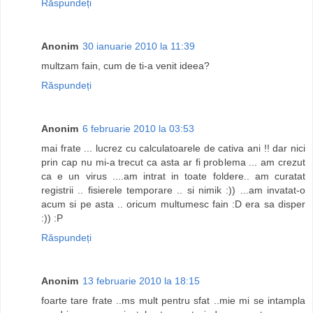
Răspundeți
Anonim
30 ianuarie 2010 la 11:39
multzam fain, cum de ti-a venit ideea?
Răspundeți
Anonim
6 februarie 2010 la 03:53
mai frate ... lucrez cu calculatoarele de cativa ani !! dar nici
prin cap nu mi-a trecut ca asta ar fi problema ... am crezut
ca e un virus ....am intrat in toate foldere.. am curatat
registrii .. fisierele temporare .. si nimik :)) ...am invatat-o
acum si pe asta .. oricum multumesc fain :D era sa disper
:)) :P
Răspundeți
Anonim
13 februarie 2010 la 18:15
foarte tare frate ..ms mult pentru sfat ..mie mi se intampla