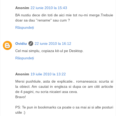
Anonim
22 iunie 2010 la 15:43
BA nustiu dece din toti de aici mie tot nu-mi merge.Trebuie
doar sa dau ''rename'' sau cum ?
Răspundeți
Ovidiu
22 iunie 2010 la 16:12
Cel mai simplu, copiaza kit-ul pe Desktop.
Răspundeți
Anonim
19 iulie 2010 la 13:22
Mersi pushtiule, asta de explicatie.. romaneasca: scurta si
la obiect. Am cautat in engleza si dupa ce am citit articole
de 4 pagini, nu scria nicaieri asa ceva.
Bravo!
PS: Te pun in bookmarks ca poate o sa mai ai si alte posturi
utile :)