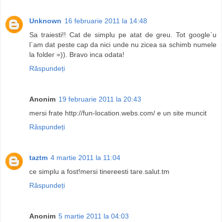
Unknown
16 februarie 2011 la 14:48
Sa traiesti!! Cat de simplu pe atat de greu. Tot google`u
l`am dat peste cap da nici unde nu zicea sa schimb numele
la folder =)). Bravo inca odata!
Răspundeți
Anonim
19 februarie 2011 la 20:43
mersi frate http://fun-location.webs.com/ e un site muncit
Răspundeți
taztm
4 martie 2011 la 11:04
ce simplu a fost!mersi tinereesti tare.salut.tm
Răspundeți
Anonim
5 martie 2011 la 04:03