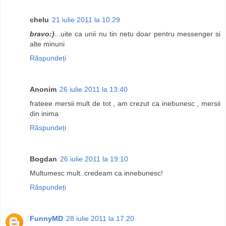
chelu
21 iulie 2011 la 10:29
bravo:)
...uite ca unii nu tin netu doar pentru messenger si
alte minuni
Răspundeți
Anonim
26 iulie 2011 la 13:40
frateee mersii mult de tot , am crezut ca inebunesc , mersii
din inima
Răspundeți
Bogdan
26 iulie 2011 la 19:10
Multumesc mult..credeam ca innebunesc!
Răspundeți
FunnyMD
28 iulie 2011 la 17:20