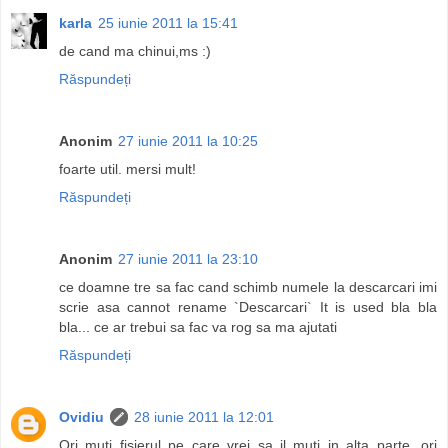
karla
25 iunie 2011 la 15:41
de cand ma chinui,ms :)
Răspundeți
Anonim
27 iunie 2011 la 10:25
foarte util. mersi mult!
Răspundeți
Anonim
27 iunie 2011 la 23:10
ce doamne tre sa fac cand schimb numele la descarcari imi
scrie asa cannot rename `Descarcari` It is used bla bla
bla... ce ar trebui sa fac va rog sa ma ajutati
Răspundeți
Ovidiu
28 iunie 2011 la 12:01
Ori muti fisierul pe care vrei sa il muti in alta parte, ori