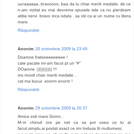
uuraaaaaa, bravoooo, baa da tu chiar meriti medalie. de ce
n-am vizitat eu mai devreme spusele tale ca nu pierdeam
atitia nervi. bravo inca odata . sa stii ca ai un nume cu litera
mare.
Răspundeți
Anonim
20 octombrie 2009 la 23:49
Doamne frateeeeeeeeee !
cate pacate mi-am facut pt un "#"
DOamne :)))))))))) !!!
ms moolt chiar meriti medalie....
cat ma bucur..enorm enorm !
Răspundeți
Anonim
29 octombrie 2009 la 20:37
Amice esti mare Domn...
M-m chinuit ore pe net ca sa pot ceea ce tu ai
facut,simplu,ai postat exact ce imi trebuia.Iti multumesc.