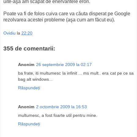
uite-aşa am scăpat de enervantele erori.
Poate va fi de folos cuiva care va căuta disperat pe Google
rezolvarea acestei probleme (aşa cum am făcut eu).
Ovidiu
la
22:20
355 de comentarii:
Anonim
26 septembrie 2009 la 02:17
ba frate, iti multumesc la infinit ... ms mult.. era cat pe ce sa
bag alt windows...
Răspundeți
Anonim
2 octombrie 2009 la 16:53
multumesc, a fost foarte util pentru mine.
Răspundeți