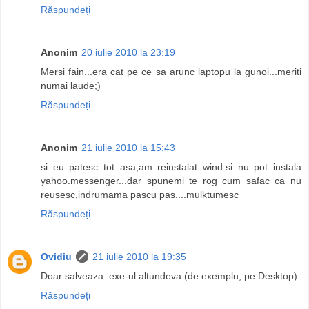
Răspundeți
Anonim
20 iulie 2010 la 23:19
Mersi fain...era cat pe ce sa arunc laptopu la gunoi...meriti
numai laude;)
Răspundeți
Anonim
21 iulie 2010 la 15:43
si eu patesc tot asa,am reinstalat wind.si nu pot instala
yahoo.messenger...dar spunemi te rog cum safac ca nu
reusesc,indrumama pascu pas....mulktumesc
Răspundeți
Ovidiu
21 iulie 2010 la 19:35
Doar salveaza .exe-ul altundeva (de exemplu, pe Desktop)
Răspundeți