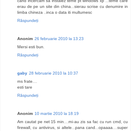
cand incercam sa instalez teme pt windows xp ...teme care
erau de pe un site din china...sierau scrise cu denumire in
limba chineza ..inca o data iti multumesc
Răspundeți
Anonim
26 februarie 2010 la 13:23
Mersi esti bun.
Răspundeți
gaby
28 februarie 2010 la 10:37
ms frate....
esti tare
Răspundeți
Anonim
10 martie 2010 la 18:19
Am cautat pe net 15 min....mi-au zis sa fac cu run cmd, cu
firewall, cu antivirus, si altele...pana cand...opaaaa....super