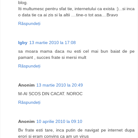
blog.
Iti multumesc pentru sfat tie, internetului ca exista :)...si inca
o data tie ca ai zis si la altii ....tine-o tot asa....Bravo
Răspundeți
Igby
13 martie 2010 la 17:08
sa moara mama daca nu esti cel mai bun baiat de pe
pamant , succes frate si mersi mult
Răspundeți
Anonim
13 martie 2010 la 20:49
M-AI SCOS DIN CACAT. NOROC
Răspundeți
Anonim
10 aprilie 2010 la 09:10
Bv frate esti tare, inca putin de navigat pe internet dupa
erori si eram convins ca am un virus