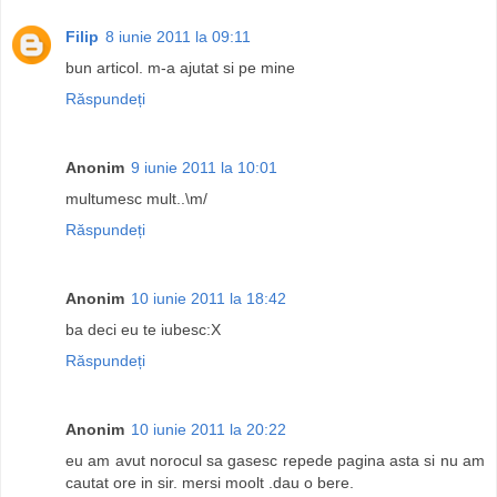
Filip
8 iunie 2011 la 09:11
bun articol. m-a ajutat si pe mine
Răspundeți
Anonim
9 iunie 2011 la 10:01
multumesc mult..\m/
Răspundeți
Anonim
10 iunie 2011 la 18:42
ba deci eu te iubesc:X
Răspundeți
Anonim
10 iunie 2011 la 20:22
eu am avut norocul sa gasesc repede pagina asta si nu am
cautat ore in sir. mersi moolt .dau o bere.