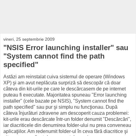
vineri, 25 septembrie 2009
"NSIS Error launching installer" sau
"System cannot find the path
specified"
Astăzi am reinstalat cuiva sistemul de operare (Windows
XP) şi am avut neplăcuta surpriză să descopăr că doar
câteva din kit-urile pe care le descărcasem de pe internet
puteau fi executate. Majoritatea spuneau "Error launching
installer" (cele bazate pe NSIS), "System cannot find the
path specified" sau pur şi simplu nu funcţionau. După
câteva înjurături zdravene am descoperit cauza problemei:
kit-urile erau descărcate într-un folder denumit "Descărcări",
iar diacriticele din denumirea folder-ului nu prea conveneau
aplicaţiilor. Am redenumit folder-ul în ceva fără diacritice şi