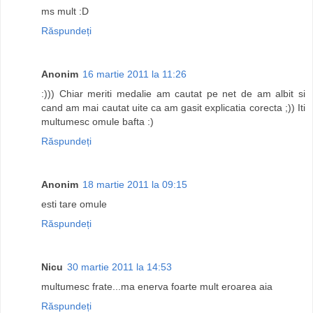
ms mult :D
Răspundeți
Anonim
16 martie 2011 la 11:26
:))) Chiar meriti medalie am cautat pe net de am albit si
cand am mai cautat uite ca am gasit explicatia corecta ;)) Iti
multumesc omule bafta :)
Răspundeți
Anonim
18 martie 2011 la 09:15
esti tare omule
Răspundeți
Nicu
30 martie 2011 la 14:53
multumesc frate...ma enerva foarte mult eroarea aia
Răspundeți