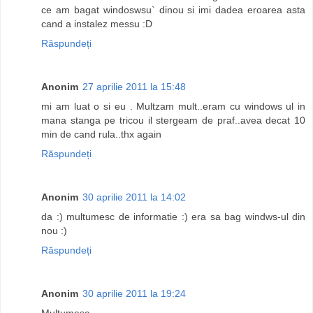
ce am bagat windoswsu` dinou si imi dadea eroarea asta
cand a instalez messu :D
Răspundeți
Anonim
27 aprilie 2011 la 15:48
mi am luat o si eu . Multzam mult..eram cu windows ul in
mana stanga pe tricou il stergeam de praf..avea decat 10
min de cand rula..thx again
Răspundeți
Anonim
30 aprilie 2011 la 14:02
da :) multumesc de informatie :) era sa bag windws-ul din
nou :)
Răspundeți
Anonim
30 aprilie 2011 la 19:24
Multumesc