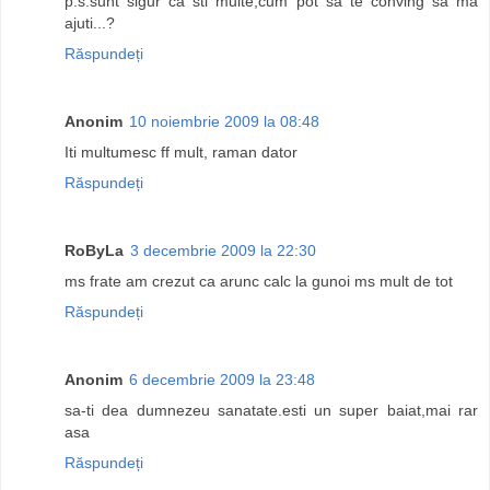
p.s.sunt sigur ca sti multe,cum pot sa te conving sa ma
ajuti...?
Răspundeți
Anonim
10 noiembrie 2009 la 08:48
Iti multumesc ff mult, raman dator
Răspundeți
RoByLa
3 decembrie 2009 la 22:30
ms frate am crezut ca arunc calc la gunoi ms mult de tot
Răspundeți
Anonim
6 decembrie 2009 la 23:48
sa-ti dea dumnezeu sanatate.esti un super baiat,mai rar
asa
Răspundeți