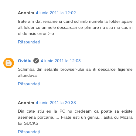
Anonim
4 iunie 2011 la 12:02
frate am dat rename si cand schimb numele la folder apare
alt folder cu unmele descarcari ce plm are nu stiu ma cac in
el de nsis error >:o
Răspundeți
Ovidiu
4 iunie 2011 la 12:03
Schimbă din setările browser-ului să îţi descarce fişierele
altundeva
Răspundeți
Anonim
4 iunie 2011 la 20:33
Din cate stiu eu la PC nu credeam ca poate sa existe
asemena porcarie..... Frate esti un geniu... astia cu Mozila
lor SUCKS
Răspundeți