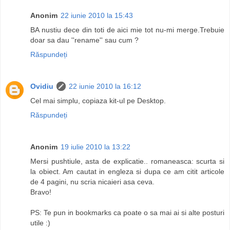
Anonim
22 iunie 2010 la 15:43
BA nustiu dece din toti de aici mie tot nu-mi merge.Trebuie
doar sa dau ''rename'' sau cum ?
Răspundeți
Ovidiu
22 iunie 2010 la 16:12
Cel mai simplu, copiaza kit-ul pe Desktop.
Răspundeți
Anonim
19 iulie 2010 la 13:22
Mersi pushtiule, asta de explicatie.. romaneasca: scurta si
la obiect. Am cautat in engleza si dupa ce am citit articole
de 4 pagini, nu scria nicaieri asa ceva.
Bravo!
PS: Te pun in bookmarks ca poate o sa mai ai si alte posturi
utile :)