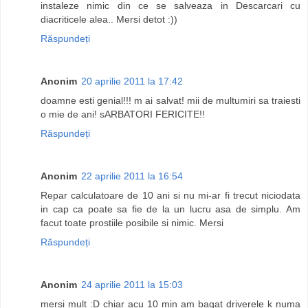
instaleze nimic din ce se salveaza in Descarcari cu
diacriticele alea.. Mersi detot :))
Răspundeți
Anonim
20 aprilie 2011 la 17:42
doamne esti genial!!! m ai salvat! mii de multumiri sa traiesti
o mie de ani! sARBATORI FERICITE!!
Răspundeți
Anonim
22 aprilie 2011 la 16:54
Repar calculatoare de 10 ani si nu mi-ar fi trecut niciodata
in cap ca poate sa fie de la un lucru asa de simplu. Am
facut toate prostiile posibile si nimic. Mersi
Răspundeți
Anonim
24 aprilie 2011 la 15:03
mersi mult :D chiar acu 10 min am bagat driverele k numa