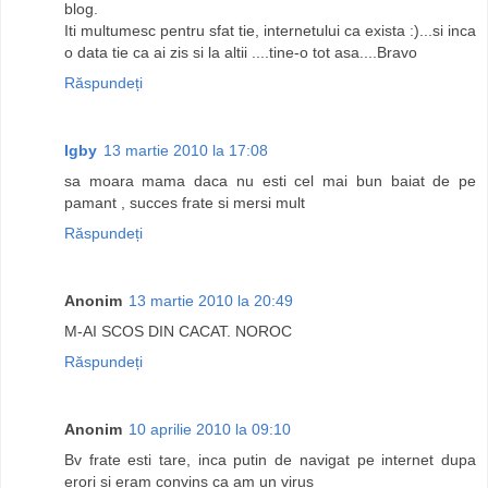
blog.
Iti multumesc pentru sfat tie, internetului ca exista :)...si inca
o data tie ca ai zis si la altii ....tine-o tot asa....Bravo
Răspundeți
Igby
13 martie 2010 la 17:08
sa moara mama daca nu esti cel mai bun baiat de pe
pamant , succes frate si mersi mult
Răspundeți
Anonim
13 martie 2010 la 20:49
M-AI SCOS DIN CACAT. NOROC
Răspundeți
Anonim
10 aprilie 2010 la 09:10
Bv frate esti tare, inca putin de navigat pe internet dupa
erori si eram convins ca am un virus