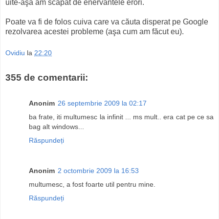
uite-aşa am scăpat de enervantele erori.
Poate va fi de folos cuiva care va căuta disperat pe Google
rezolvarea acestei probleme (aşa cum am făcut eu).
Ovidiu
la
22:20
355 de comentarii:
Anonim
26 septembrie 2009 la 02:17
ba frate, iti multumesc la infinit ... ms mult.. era cat pe ce sa
bag alt windows...
Răspundeți
Anonim
2 octombrie 2009 la 16:53
multumesc, a fost foarte util pentru mine.
Răspundeți