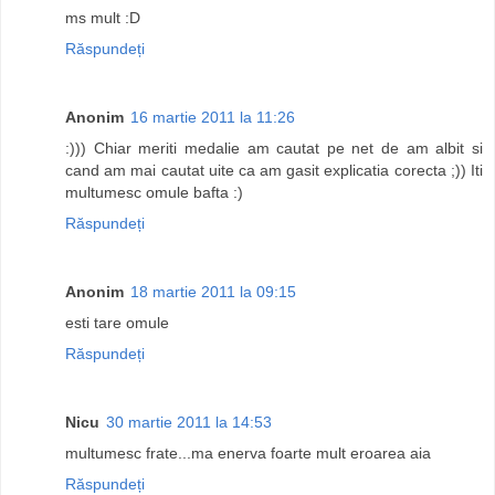
ms mult :D
Răspundeți
Anonim
16 martie 2011 la 11:26
:))) Chiar meriti medalie am cautat pe net de am albit si
cand am mai cautat uite ca am gasit explicatia corecta ;)) Iti
multumesc omule bafta :)
Răspundeți
Anonim
18 martie 2011 la 09:15
esti tare omule
Răspundeți
Nicu
30 martie 2011 la 14:53
multumesc frate...ma enerva foarte mult eroarea aia
Răspundeți