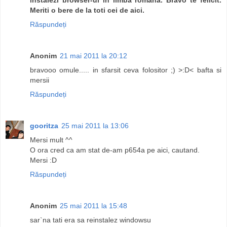
Meriti o bere de la toti cei de aici.
Răspundeți
Anonim
21 mai 2011 la 20:12
bravooo omule..... in sfarsit ceva folositor ;) >:D< bafta si
mersii
Răspundeți
gooritza
25 mai 2011 la 13:06
Mersi mult ^^
O ora cred ca am stat de-am p654a pe aici, cautand.
Mersi :D
Răspundeți
Anonim
25 mai 2011 la 15:48
sar`na tati era sa reinstalez windowsu