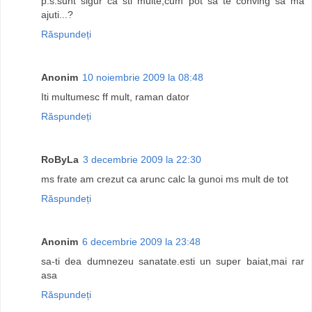
p.s.sunt sigur ca sti multe,cum pot sa te conving sa ma
ajuti...?
Răspundeți
Anonim
10 noiembrie 2009 la 08:48
Iti multumesc ff mult, raman dator
Răspundeți
RoByLa
3 decembrie 2009 la 22:30
ms frate am crezut ca arunc calc la gunoi ms mult de tot
Răspundeți
Anonim
6 decembrie 2009 la 23:48
sa-ti dea dumnezeu sanatate.esti un super baiat,mai rar
asa
Răspundeți