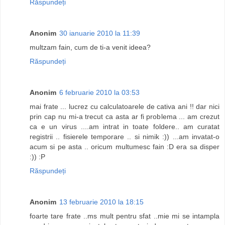
Răspundeți
Anonim
30 ianuarie 2010 la 11:39
multzam fain, cum de ti-a venit ideea?
Răspundeți
Anonim
6 februarie 2010 la 03:53
mai frate ... lucrez cu calculatoarele de cativa ani !! dar nici
prin cap nu mi-a trecut ca asta ar fi problema ... am crezut
ca e un virus ....am intrat in toate foldere.. am curatat
registrii .. fisierele temporare .. si nimik :)) ...am invatat-o
acum si pe asta .. oricum multumesc fain :D era sa disper
:)) :P
Răspundeți
Anonim
13 februarie 2010 la 18:15
foarte tare frate ..ms mult pentru sfat ..mie mi se intampla