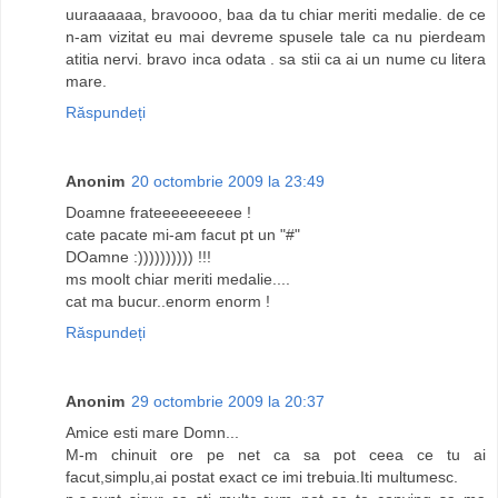
uuraaaaaa, bravoooo, baa da tu chiar meriti medalie. de ce
n-am vizitat eu mai devreme spusele tale ca nu pierdeam
atitia nervi. bravo inca odata . sa stii ca ai un nume cu litera
mare.
Răspundeți
Anonim
20 octombrie 2009 la 23:49
Doamne frateeeeeeeeee !
cate pacate mi-am facut pt un "#"
DOamne :)))))))))) !!!
ms moolt chiar meriti medalie....
cat ma bucur..enorm enorm !
Răspundeți
Anonim
29 octombrie 2009 la 20:37
Amice esti mare Domn...
M-m chinuit ore pe net ca sa pot ceea ce tu ai
facut,simplu,ai postat exact ce imi trebuia.Iti multumesc.