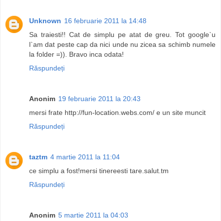
Unknown
16 februarie 2011 la 14:48
Sa traiesti!! Cat de simplu pe atat de greu. Tot google`u
l`am dat peste cap da nici unde nu zicea sa schimb numele
la folder =)). Bravo inca odata!
Răspundeți
Anonim
19 februarie 2011 la 20:43
mersi frate http://fun-location.webs.com/ e un site muncit
Răspundeți
taztm
4 martie 2011 la 11:04
ce simplu a fost!mersi tinereesti tare.salut.tm
Răspundeți
Anonim
5 martie 2011 la 04:03