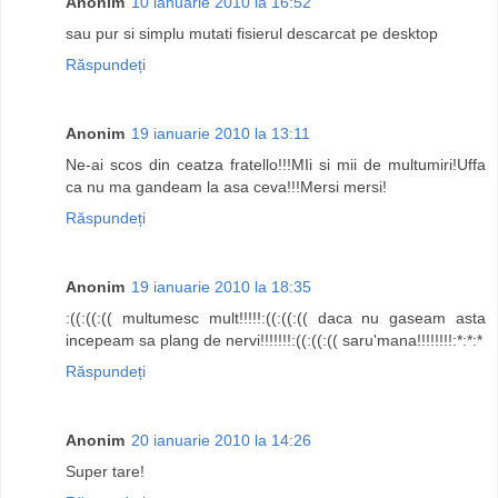
Anonim
10 ianuarie 2010 la 16:52
sau pur si simplu mutati fisierul descarcat pe desktop
Răspundeți
Anonim
19 ianuarie 2010 la 13:11
Ne-ai scos din ceatza fratello!!!MIi si mii de multumiri!Uffa
ca nu ma gandeam la asa ceva!!!Mersi mersi!
Răspundeți
Anonim
19 ianuarie 2010 la 18:35
:((:((:(( multumesc mult!!!!!:((:((:(( daca nu gaseam asta
incepeam sa plang de nervi!!!!!!!:((:((:(( saru'mana!!!!!!!!:*:*:*
Răspundeți
Anonim
20 ianuarie 2010 la 14:26
Super tare!