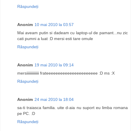
Răspundeți
Anonim
10 mai 2010 la 03:57
Mai aveam putin si dadeam cu laptop-ul de pamant...nu zic
cati pumni a luat :D mersi esti tare omule
Răspundeți
Anonim
19 mai 2010 la 09:14
mersiiiiiiiiiiiiii frateeeeeeeeeeeeeeeeeeeeee :D ms :X
Răspundeți
Anonim
24 mai 2010 la 18:04
sa-ti traiasca familia. uite d-aia nu suport eu limba romana
pe PC. :D
Răspundeți