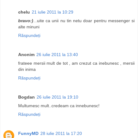
chelu
21 iulie 2011 la 10:29
bravo:)
...uite ca unii nu tin netu doar pentru messenger si
alte minuni
Răspundeți
Anonim
26 iulie 2011 la 13:40
frateee mersii mult de tot , am crezut ca inebunesc , mersii
din inima
Răspundeți
Bogdan
26 iulie 2011 la 19:10
Multumesc mult..credeam ca innebunesc!
Răspundeți
FunnyMD
28 iulie 2011 la 17:20