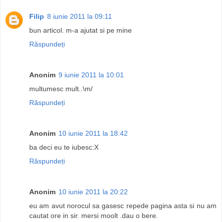
Filip
8 iunie 2011 la 09:11
bun articol. m-a ajutat si pe mine
Răspundeți
Anonim
9 iunie 2011 la 10:01
multumesc mult..\m/
Răspundeți
Anonim
10 iunie 2011 la 18:42
ba deci eu te iubesc:X
Răspundeți
Anonim
10 iunie 2011 la 20:22
eu am avut norocul sa gasesc repede pagina asta si nu am
cautat ore in sir. mersi moolt .dau o bere.