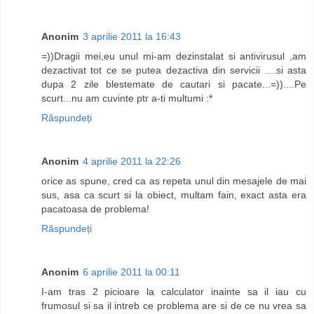
Anonim
3 aprilie 2011 la 16:43
=))Dragii mei,eu unul mi-am dezinstalat si antivirusul ,am
dezactivat tot ce se putea dezactiva din servicii ....si asta
dupa 2 zile blestemate de cautari si pacate...=))....Pe
scurt...nu am cuvinte ptr a-ti multumi :*
Răspundeți
Anonim
4 aprilie 2011 la 22:26
orice as spune, cred ca as repeta unul din mesajele de mai
sus, asa ca scurt si la obiect, multam fain, exact asta era
pacatoasa de problema!
Răspundeți
Anonim
6 aprilie 2011 la 00:11
I-am tras 2 picioare la calculator inainte sa il iau cu
frumosul si sa il intreb ce problema are si de ce nu vrea sa