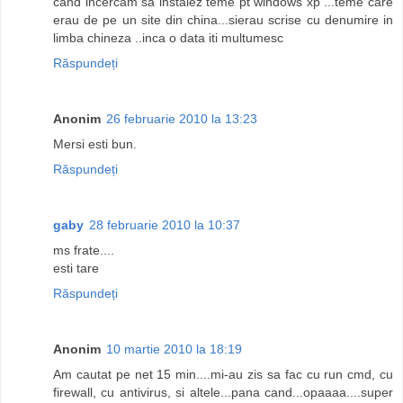
cand incercam sa instalez teme pt windows xp ...teme care
erau de pe un site din china...sierau scrise cu denumire in
limba chineza ..inca o data iti multumesc
Răspundeți
Anonim
26 februarie 2010 la 13:23
Mersi esti bun.
Răspundeți
gaby
28 februarie 2010 la 10:37
ms frate....
esti tare
Răspundeți
Anonim
10 martie 2010 la 18:19
Am cautat pe net 15 min....mi-au zis sa fac cu run cmd, cu
firewall, cu antivirus, si altele...pana cand...opaaaa....super