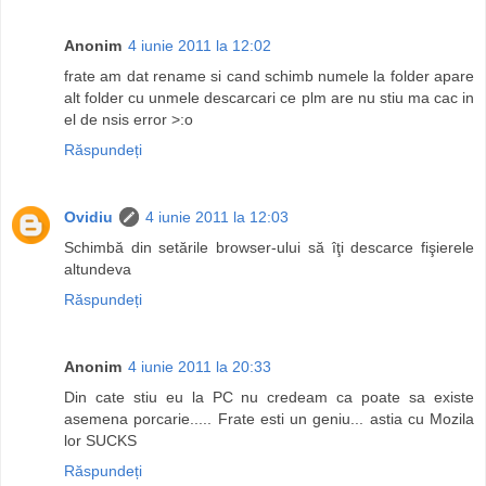
Anonim
4 iunie 2011 la 12:02
frate am dat rename si cand schimb numele la folder apare
alt folder cu unmele descarcari ce plm are nu stiu ma cac in
el de nsis error >:o
Răspundeți
Ovidiu
4 iunie 2011 la 12:03
Schimbă din setările browser-ului să îţi descarce fişierele
altundeva
Răspundeți
Anonim
4 iunie 2011 la 20:33
Din cate stiu eu la PC nu credeam ca poate sa existe
asemena porcarie..... Frate esti un geniu... astia cu Mozila
lor SUCKS
Răspundeți