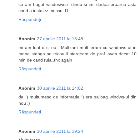
ce am bagat windoswsu` dinou si imi dadea eroarea asta
cand a instalez messu :D
Răspundeți
Anonim
27 aprilie 2011 la 15:48
mi am luat o si eu . Multzam mult..eram cu windows ul in
mana stanga pe tricou il stergeam de praf..avea decat 10
min de cand rula..thx again
Răspundeți
Anonim
30 aprilie 2011 la 14:02
da :) multumesc de informatie :) era sa bag windws-ul din
nou :)
Răspundeți
Anonim
30 aprilie 2011 la 19:24
Multumesc