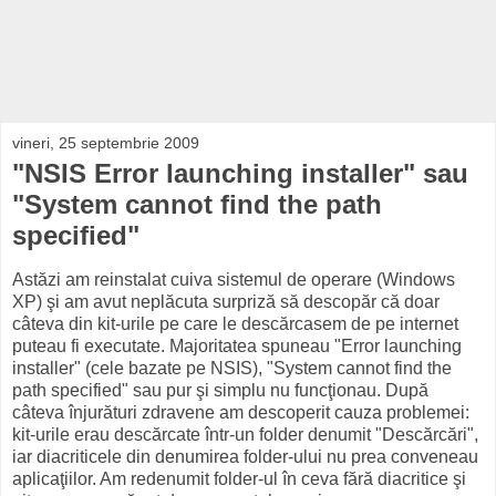
vineri, 25 septembrie 2009
"NSIS Error launching installer" sau
"System cannot find the path
specified"
Astăzi am reinstalat cuiva sistemul de operare (Windows
XP) şi am avut neplăcuta surpriză să descopăr că doar
câteva din kit-urile pe care le descărcasem de pe internet
puteau fi executate. Majoritatea spuneau "Error launching
installer" (cele bazate pe NSIS), "System cannot find the
path specified" sau pur şi simplu nu funcţionau. După
câteva înjurături zdravene am descoperit cauza problemei:
kit-urile erau descărcate într-un folder denumit "Descărcări",
iar diacriticele din denumirea folder-ului nu prea conveneau
aplicaţiilor. Am redenumit folder-ul în ceva fără diacritice şi