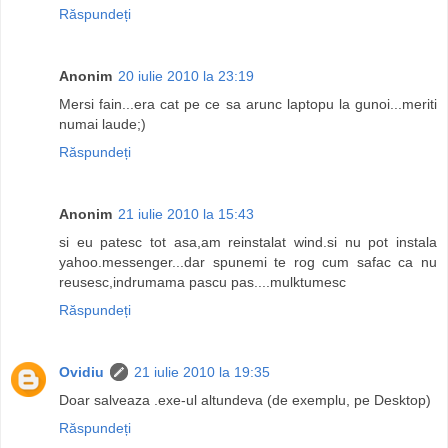
Răspundeți
Anonim
20 iulie 2010 la 23:19
Mersi fain...era cat pe ce sa arunc laptopu la gunoi...meriti
numai laude;)
Răspundeți
Anonim
21 iulie 2010 la 15:43
si eu patesc tot asa,am reinstalat wind.si nu pot instala
yahoo.messenger...dar spunemi te rog cum safac ca nu
reusesc,indrumama pascu pas....mulktumesc
Răspundeți
Ovidiu
21 iulie 2010 la 19:35
Doar salveaza .exe-ul altundeva (de exemplu, pe Desktop)
Răspundeți