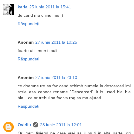
karla
25 iunie 2011 la 15:41
de cand ma chinui,ms :)
Răspundeți
Anonim
27 iunie 2011 la 10:25
foarte util. mersi mult!
Răspundeți
Anonim
27 iunie 2011 la 23:10
ce doamne tre sa fac cand schimb numele la descarcari imi
scrie asa cannot rename `Descarcari` It is used bla bla
bla... ce ar trebui sa fac va rog sa ma ajutati
Răspundeți
Ovidiu
28 iunie 2011 la 12:01
Ori muti fisierul pe care vrei sa il muti in alta parte, ori