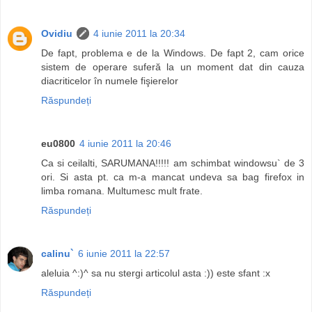
Ovidiu
4 iunie 2011 la 20:34
De fapt, problema e de la Windows. De fapt 2, cam orice
sistem de operare suferă la un moment dat din cauza
diacriticelor în numele fişierelor
Răspundeți
eu0800
4 iunie 2011 la 20:46
Ca si ceilalti, SARUMANA!!!!! am schimbat windowsu` de 3
ori. Si asta pt. ca m-a mancat undeva sa bag firefox in
limba romana. Multumesc mult frate.
Răspundeți
calinu`
6 iunie 2011 la 22:57
aleluia ^:)^ sa nu stergi articolul asta :)) este sfant :x
Răspundeți