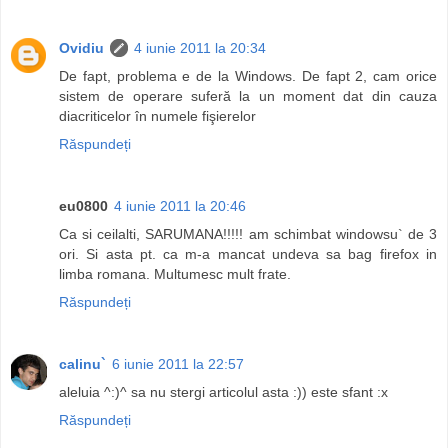
Ovidiu
4 iunie 2011 la 20:34
De fapt, problema e de la Windows. De fapt 2, cam orice
sistem de operare suferă la un moment dat din cauza
diacriticelor în numele fişierelor
Răspundeți
eu0800
4 iunie 2011 la 20:46
Ca si ceilalti, SARUMANA!!!!! am schimbat windowsu` de 3
ori. Si asta pt. ca m-a mancat undeva sa bag firefox in
limba romana. Multumesc mult frate.
Răspundeți
calinu`
6 iunie 2011 la 22:57
aleluia ^:)^ sa nu stergi articolul asta :)) este sfant :x
Răspundeți