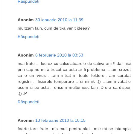
Răspundeți
Anonim
30 ianuarie 2010 la 11:39
multzam fain, cum de ti-a venit ideea?
Răspundeți
Anonim
6 februarie 2010 la 03:53
mai frate ... lucrez cu calculatoarele de cativa ani !! dar nici
prin cap nu mi-a trecut ca asta ar fi problema ... am crezut
ca e un virus ....am intrat in toate foldere.. am curatat
registrii .. fisierele temporare .. si nimik :)) ...am invatat-o
acum si pe asta .. oricum multumesc fain :D era sa disper
:)) :P
Răspundeți
Anonim
13 februarie 2010 la 18:15
foarte tare frate ..ms mult pentru sfat ..mie mi se intampla