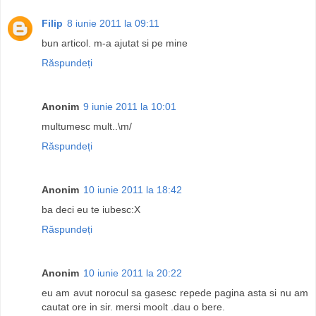
Filip
8 iunie 2011 la 09:11
bun articol. m-a ajutat si pe mine
Răspundeți
Anonim
9 iunie 2011 la 10:01
multumesc mult..\m/
Răspundeți
Anonim
10 iunie 2011 la 18:42
ba deci eu te iubesc:X
Răspundeți
Anonim
10 iunie 2011 la 20:22
eu am avut norocul sa gasesc repede pagina asta si nu am
cautat ore in sir. mersi moolt .dau o bere.