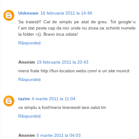
Unknown
16 februarie 2011 la 14:48
Sa traiesti!! Cat de simplu pe atat de greu. Tot google`u
l`am dat peste cap da nici unde nu zicea sa schimb numele
la folder =)). Bravo inca odata!
Răspundeți
Anonim
19 februarie 2011 la 20:43
mersi frate http://fun-location.webs.com/ e un site muncit
Răspundeți
taztm
4 martie 2011 la 11:04
ce simplu a fost!mersi tinereesti tare.salut.tm
Răspundeți
Anonim
5 martie 2011 la 04:03