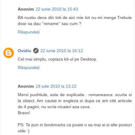
Anonim
22 iunie 2010 la 15:43
BA nustiu dece din toti de aici mie tot nu-mi merge.Trebuie
doar sa dau ''rename'' sau cum ?
Răspundeți
Ovidiu
22 iunie 2010 la 16:12
Cel mai simplu, copiaza kit-ul pe Desktop.
Răspundeți
Anonim
19 iulie 2010 la 13:22
Mersi pushtiule, asta de explicatie.. romaneasca: scurta si
la obiect. Am cautat in engleza si dupa ce am citit articole
de 4 pagini, nu scria nicaieri asa ceva.
Bravo!
PS: Te pun in bookmarks ca poate o sa mai ai si alte posturi
utile :)