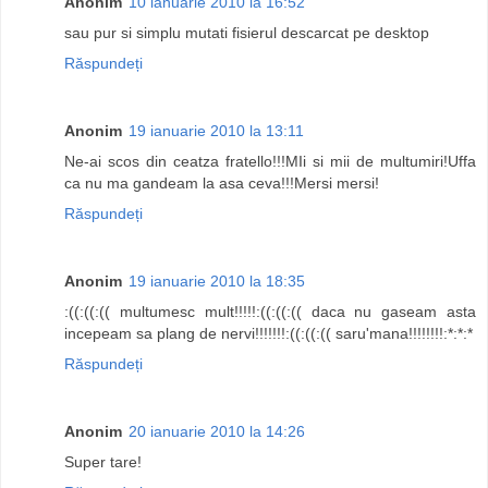
Anonim
10 ianuarie 2010 la 16:52
sau pur si simplu mutati fisierul descarcat pe desktop
Răspundeți
Anonim
19 ianuarie 2010 la 13:11
Ne-ai scos din ceatza fratello!!!MIi si mii de multumiri!Uffa
ca nu ma gandeam la asa ceva!!!Mersi mersi!
Răspundeți
Anonim
19 ianuarie 2010 la 18:35
:((:((:(( multumesc mult!!!!!:((:((:(( daca nu gaseam asta
incepeam sa plang de nervi!!!!!!!:((:((:(( saru'mana!!!!!!!!:*:*:*
Răspundeți
Anonim
20 ianuarie 2010 la 14:26
Super tare!