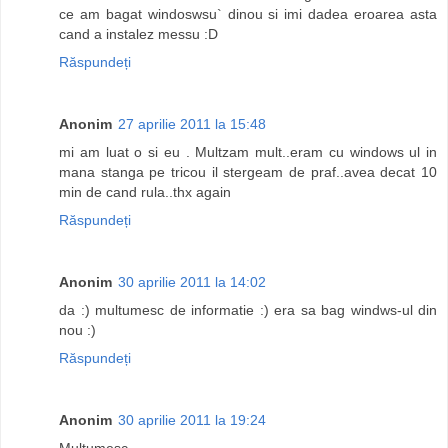
ce am bagat windoswsu` dinou si imi dadea eroarea asta
cand a instalez messu :D
Răspundeți
Anonim
27 aprilie 2011 la 15:48
mi am luat o si eu . Multzam mult..eram cu windows ul in
mana stanga pe tricou il stergeam de praf..avea decat 10
min de cand rula..thx again
Răspundeți
Anonim
30 aprilie 2011 la 14:02
da :) multumesc de informatie :) era sa bag windws-ul din
nou :)
Răspundeți
Anonim
30 aprilie 2011 la 19:24
Multumesc