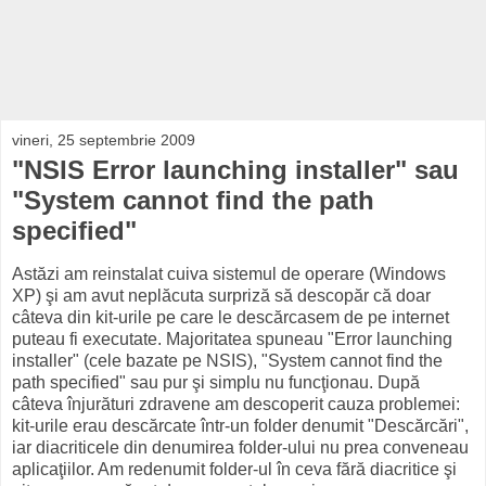
vineri, 25 septembrie 2009
"NSIS Error launching installer" sau
"System cannot find the path
specified"
Astăzi am reinstalat cuiva sistemul de operare (Windows
XP) şi am avut neplăcuta surpriză să descopăr că doar
câteva din kit-urile pe care le descărcasem de pe internet
puteau fi executate. Majoritatea spuneau "Error launching
installer" (cele bazate pe NSIS), "System cannot find the
path specified" sau pur şi simplu nu funcţionau. După
câteva înjurături zdravene am descoperit cauza problemei:
kit-urile erau descărcate într-un folder denumit "Descărcări",
iar diacriticele din denumirea folder-ului nu prea conveneau
aplicaţiilor. Am redenumit folder-ul în ceva fără diacritice şi