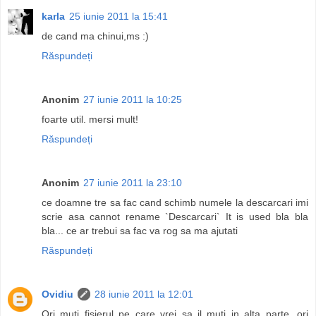
karla
25 iunie 2011 la 15:41
de cand ma chinui,ms :)
Răspundeți
Anonim
27 iunie 2011 la 10:25
foarte util. mersi mult!
Răspundeți
Anonim
27 iunie 2011 la 23:10
ce doamne tre sa fac cand schimb numele la descarcari imi
scrie asa cannot rename `Descarcari` It is used bla bla
bla... ce ar trebui sa fac va rog sa ma ajutati
Răspundeți
Ovidiu
28 iunie 2011 la 12:01
Ori muti fisierul pe care vrei sa il muti in alta parte, ori