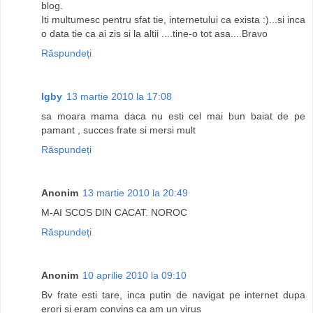
blog.
Iti multumesc pentru sfat tie, internetului ca exista :)...si inca
o data tie ca ai zis si la altii ....tine-o tot asa....Bravo
Răspundeți
Igby
13 martie 2010 la 17:08
sa moara mama daca nu esti cel mai bun baiat de pe
pamant , succes frate si mersi mult
Răspundeți
Anonim
13 martie 2010 la 20:49
M-AI SCOS DIN CACAT. NOROC
Răspundeți
Anonim
10 aprilie 2010 la 09:10
Bv frate esti tare, inca putin de navigat pe internet dupa
erori si eram convins ca am un virus