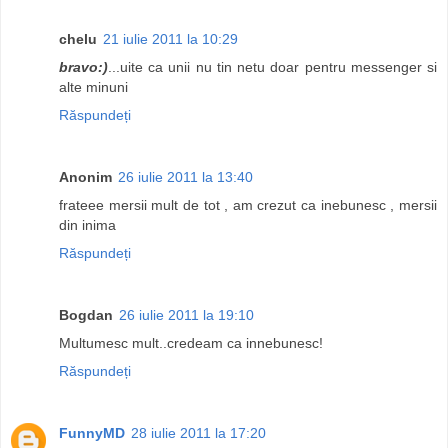
chelu
21 iulie 2011 la 10:29
bravo:)
...uite ca unii nu tin netu doar pentru messenger si
alte minuni
Răspundeți
Anonim
26 iulie 2011 la 13:40
frateee mersii mult de tot , am crezut ca inebunesc , mersii
din inima
Răspundeți
Bogdan
26 iulie 2011 la 19:10
Multumesc mult..credeam ca innebunesc!
Răspundeți
FunnyMD
28 iulie 2011 la 17:20