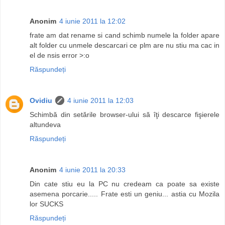
Anonim
4 iunie 2011 la 12:02
frate am dat rename si cand schimb numele la folder apare
alt folder cu unmele descarcari ce plm are nu stiu ma cac in
el de nsis error >:o
Răspundeți
Ovidiu
4 iunie 2011 la 12:03
Schimbă din setările browser-ului să îţi descarce fişierele
altundeva
Răspundeți
Anonim
4 iunie 2011 la 20:33
Din cate stiu eu la PC nu credeam ca poate sa existe
asemena porcarie..... Frate esti un geniu... astia cu Mozila
lor SUCKS
Răspundeți