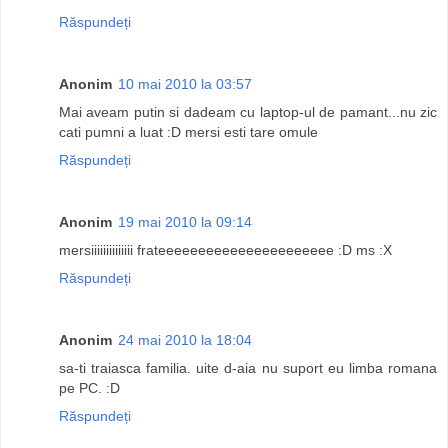
Răspundeți
Anonim
10 mai 2010 la 03:57
Mai aveam putin si dadeam cu laptop-ul de pamant...nu zic
cati pumni a luat :D mersi esti tare omule
Răspundeți
Anonim
19 mai 2010 la 09:14
mersiiiiiiiiiiiiii frateeeeeeeeeeeeeeeeeeeeee :D ms :X
Răspundeți
Anonim
24 mai 2010 la 18:04
sa-ti traiasca familia. uite d-aia nu suport eu limba romana
pe PC. :D
Răspundeți