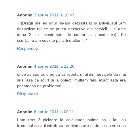
Anonim
3 aprilie 2011 la 16:43
=))Dragii mei,eu unul mi-am dezinstalat si antivirusul ,am
dezactivat tot ce se putea dezactiva din servicii ....si asta
dupa 2 zile blestemate de cautari si pacate...=))....Pe
scurt...nu am cuvinte ptr a-ti multumi :*
Răspundeți
Anonim
4 aprilie 2011 la 22:26
orice as spune, cred ca as repeta unul din mesajele de mai
sus, asa ca scurt si la obiect, multam fain, exact asta era
pacatoasa de problema!
Răspundeți
Anonim
6 aprilie 2011 la 00:11
I-am tras 2 picioare la calculator inainte sa il iau cu
frumosul si sa il intreb ce problema are si de ce nu vrea sa