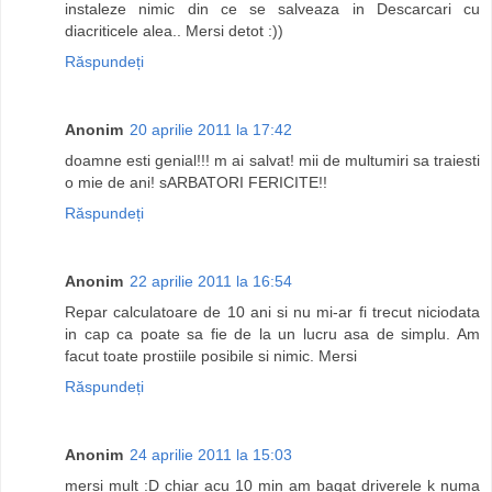
instaleze nimic din ce se salveaza in Descarcari cu
diacriticele alea.. Mersi detot :))
Răspundeți
Anonim
20 aprilie 2011 la 17:42
doamne esti genial!!! m ai salvat! mii de multumiri sa traiesti
o mie de ani! sARBATORI FERICITE!!
Răspundeți
Anonim
22 aprilie 2011 la 16:54
Repar calculatoare de 10 ani si nu mi-ar fi trecut niciodata
in cap ca poate sa fie de la un lucru asa de simplu. Am
facut toate prostiile posibile si nimic. Mersi
Răspundeți
Anonim
24 aprilie 2011 la 15:03
mersi mult :D chiar acu 10 min am bagat driverele k numa