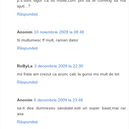
p.s.sunt sigur ca sti multe,cum pot sa te conving sa ma
ajuti...?
Răspundeți
Anonim
10 noiembrie 2009 la 08:48
Iti multumesc ff mult, raman dator
Răspundeți
RoByLa
3 decembrie 2009 la 22:30
ms frate am crezut ca arunc calc la gunoi ms mult de tot
Răspundeți
Anonim
6 decembrie 2009 la 23:48
sa-ti dea dumnezeu sanatate.esti un super baiat,mai rar
asa
Răspundeți