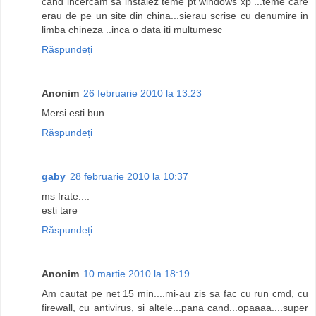
cand incercam sa instalez teme pt windows xp ...teme care
erau de pe un site din china...sierau scrise cu denumire in
limba chineza ..inca o data iti multumesc
Răspundeți
Anonim
26 februarie 2010 la 13:23
Mersi esti bun.
Răspundeți
gaby
28 februarie 2010 la 10:37
ms frate....
esti tare
Răspundeți
Anonim
10 martie 2010 la 18:19
Am cautat pe net 15 min....mi-au zis sa fac cu run cmd, cu
firewall, cu antivirus, si altele...pana cand...opaaaa....super