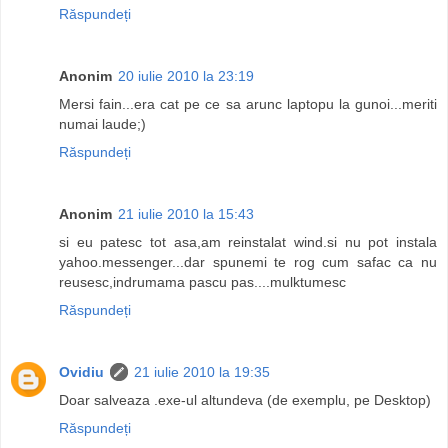
Răspundeți
Anonim
20 iulie 2010 la 23:19
Mersi fain...era cat pe ce sa arunc laptopu la gunoi...meriti
numai laude;)
Răspundeți
Anonim
21 iulie 2010 la 15:43
si eu patesc tot asa,am reinstalat wind.si nu pot instala
yahoo.messenger...dar spunemi te rog cum safac ca nu
reusesc,indrumama pascu pas....mulktumesc
Răspundeți
Ovidiu
21 iulie 2010 la 19:35
Doar salveaza .exe-ul altundeva (de exemplu, pe Desktop)
Răspundeți