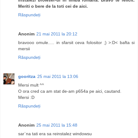
Meriti o bere de la toti cei de aici.
Răspundeți
Anonim
21 mai 2011 la 20:12
bravooo omule..... in sfarsit ceva folositor ;) >:D< bafta si
mersii
Răspundeți
gooritza
25 mai 2011 la 13:06
Mersi mult ^^
O ora cred ca am stat de-am p654a pe aici, cautand.
Mersi :D
Răspundeți
Anonim
25 mai 2011 la 15:48
sar`na tati era sa reinstalez windowsu