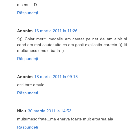
ms mult :D
Răspundeți
Anonim
16 martie 2011 la 11:26
:))) Chiar meriti medalie am cautat pe net de am albit si
cand am mai cautat uite ca am gasit explicatia corecta ;)) Iti
multumesc omule bafta :)
Răspundeți
Anonim
18 martie 2011 la 09:15
esti tare omule
Răspundeți
Nicu
30 martie 2011 la 14:53
multumesc frate...ma enerva foarte mult eroarea aia
Răspundeți