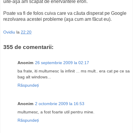
uite-aşa am scăpat de enervantele erori.
Poate va fi de folos cuiva care va căuta disperat pe Google
rezolvarea acestei probleme (aşa cum am făcut eu).
Ovidiu
la
22:20
355 de comentarii:
Anonim
26 septembrie 2009 la 02:17
ba frate, iti multumesc la infinit ... ms mult.. era cat pe ce sa
bag alt windows...
Răspundeți
Anonim
2 octombrie 2009 la 16:53
multumesc, a fost foarte util pentru mine.
Răspundeți