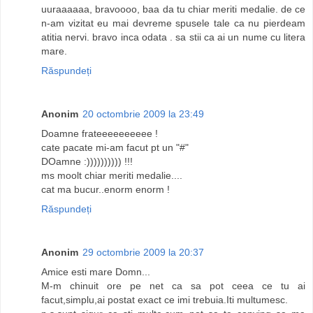
uuraaaaaa, bravoooo, baa da tu chiar meriti medalie. de ce
n-am vizitat eu mai devreme spusele tale ca nu pierdeam
atitia nervi. bravo inca odata . sa stii ca ai un nume cu litera
mare.
Răspundeți
Anonim
20 octombrie 2009 la 23:49
Doamne frateeeeeeeeee !
cate pacate mi-am facut pt un "#"
DOamne :)))))))))) !!!
ms moolt chiar meriti medalie....
cat ma bucur..enorm enorm !
Răspundeți
Anonim
29 octombrie 2009 la 20:37
Amice esti mare Domn...
M-m chinuit ore pe net ca sa pot ceea ce tu ai
facut,simplu,ai postat exact ce imi trebuia.Iti multumesc.