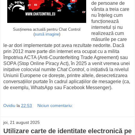
de persoane de
vârsta a treia care
nu înțeleg cum
funcționează
internetul și nu
Susținerea actuală pentru Chat Control
realizează cum
(
sursă imagine
)
măsurile pe care
le-ar dori implementate pot avea rezultate nedorite. Dacă
prin 2012 mare parte din internet era ocupat cu a milita
împotriva ACTA (Anti-Counterfeiting Trade Agreement) sau
SOPA (Stop Online Piracy Act), în 2025 a venit vremea unei
inițative colocvial numite
Chat Control
, o inițiativă la nivelul
Uniunii Europene ce dorește, printre altele, desecretizarea
conversațiilor purtate în cadrul aplicațiilor de mesagerie (ca,
de exemplu, WhatsApp sau Facebook Messenger).
Ovidiu
la
22:53
Niciun comentariu:
joi, 21 august 2025
Utilizare carte de identitate electronică pe