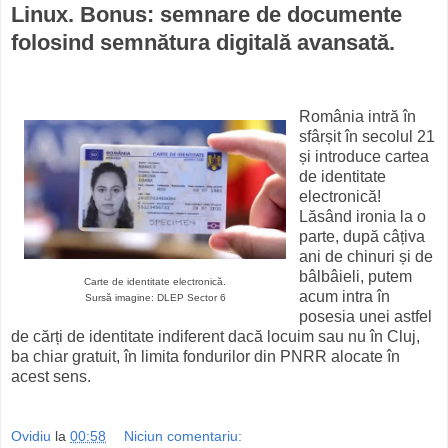
Linux. Bonus: semnare de documente
folosind semnătura digitală avansată.
România intră în
sfârșit în secolul 21
și introduce cartea
de identitate
electronică!
Lăsând ironia la o
parte, după câțiva
ani de chinuri și de
bâlbâieli, putem
Carte de identitate electronică.
acum intra în
Sursă imagine: DLEP Sector 6
posesia unei astfel
de cărți de identitate indiferent dacă locuim sau nu în Cluj,
ba chiar gratuit, în limita fondurilor din PNRR alocate în
acest sens.
Ovidiu
la
00:58
Niciun comentariu: