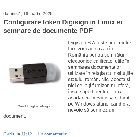
duminică, 16 martie 2025
Configurare token Digisign în Linux și
semnare de documente PDF
Digisign S.A. este unul dintre
furnizorii autorizați în
România pentru semnături
electronice calificate, utile în
semnarea documentelor
utilizate în relația cu instituțiile
statului român. Nici acesta și
nici ceilalți furnizori nu oferă,
însă, suport pentru Linux,
așadar era nevoie să schimb
pe Windows atunci când era
Sursă imagine: eMag.ro.
nevoie să semnez un
document.
Ovidiu
la
11:12
Un comentariu: