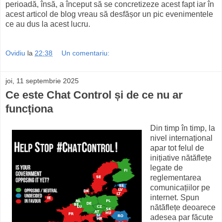
perioadă, însă, a început să se concretizeze acest fapt iar în
acest articol de blog vreau să desfășor un pic evenimentele
ce au dus la acest lucru.
Ovidiu
la
22:38
Un comentariu:
joi, 11 septembrie 2025
Ce este Chat Control și de ce nu ar
funcționa
Din timp în timp, la
nivel internațional
apar tot felul de
inițiative nătăflețe
legate de
reglementarea
comunicațiilor pe
internet. Spun
nătăflețe deoarece
adesea par făcute