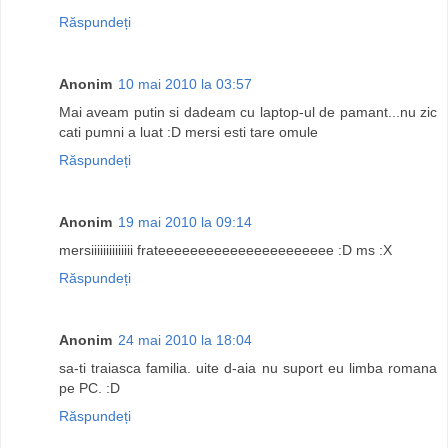
Răspundeți
Anonim
10 mai 2010 la 03:57
Mai aveam putin si dadeam cu laptop-ul de pamant...nu zic
cati pumni a luat :D mersi esti tare omule
Răspundeți
Anonim
19 mai 2010 la 09:14
mersiiiiiiiiiiiiii frateeeeeeeeeeeeeeeeeeeeee :D ms :X
Răspundeți
Anonim
24 mai 2010 la 18:04
sa-ti traiasca familia. uite d-aia nu suport eu limba romana
pe PC. :D
Răspundeți