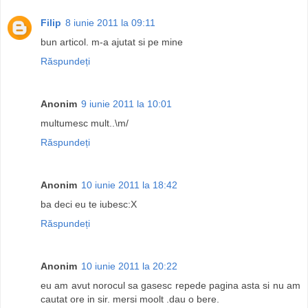
Filip
8 iunie 2011 la 09:11
bun articol. m-a ajutat si pe mine
Răspundeți
Anonim
9 iunie 2011 la 10:01
multumesc mult..\m/
Răspundeți
Anonim
10 iunie 2011 la 18:42
ba deci eu te iubesc:X
Răspundeți
Anonim
10 iunie 2011 la 20:22
eu am avut norocul sa gasesc repede pagina asta si nu am
cautat ore in sir. mersi moolt .dau o bere.