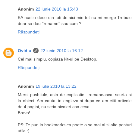
Anonim
22 iunie 2010 la 15:43
BA nustiu dece din toti de aici mie tot nu-mi merge.Trebuie
doar sa dau ''rename'' sau cum ?
Răspundeți
Ovidiu
22 iunie 2010 la 16:12
Cel mai simplu, copiaza kit-ul pe Desktop.
Răspundeți
Anonim
19 iulie 2010 la 13:22
Mersi pushtiule, asta de explicatie.. romaneasca: scurta si
la obiect. Am cautat in engleza si dupa ce am citit articole
de 4 pagini, nu scria nicaieri asa ceva.
Bravo!
PS: Te pun in bookmarks ca poate o sa mai ai si alte posturi
utile :)