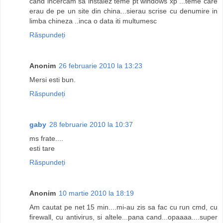
cand incercam sa instalez teme pt windows xp ...teme care
erau de pe un site din china...sierau scrise cu denumire in
limba chineza ..inca o data iti multumesc
Răspundeți
Anonim
26 februarie 2010 la 13:23
Mersi esti bun.
Răspundeți
gaby
28 februarie 2010 la 10:37
ms frate....
esti tare
Răspundeți
Anonim
10 martie 2010 la 18:19
Am cautat pe net 15 min....mi-au zis sa fac cu run cmd, cu
firewall, cu antivirus, si altele...pana cand...opaaaa....super