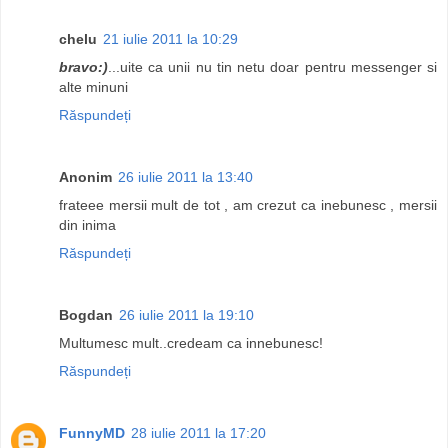
chelu
21 iulie 2011 la 10:29
bravo:)
...uite ca unii nu tin netu doar pentru messenger si
alte minuni
Răspundeți
Anonim
26 iulie 2011 la 13:40
frateee mersii mult de tot , am crezut ca inebunesc , mersii
din inima
Răspundeți
Bogdan
26 iulie 2011 la 19:10
Multumesc mult..credeam ca innebunesc!
Răspundeți
FunnyMD
28 iulie 2011 la 17:20