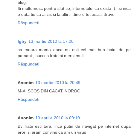
blog.
Iti multumesc pentru sfat tie, internetului ca exista :)...si inca
o data tie ca ai zis si la altii ....tine-o tot asa....Bravo
Răspundeți
Igby
13 martie 2010 la 17:08
sa moara mama daca nu esti cel mai bun baiat de pe
pamant , succes frate si mersi mult
Răspundeți
Anonim
13 martie 2010 la 20:49
M-AI SCOS DIN CACAT. NOROC
Răspundeți
Anonim
10 aprilie 2010 la 09:10
Bv frate esti tare, inca putin de navigat pe internet dupa
erori si eram convins ca am un virus