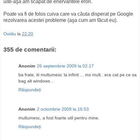
uite-aşa am scăpat de enervantele erori.
Poate va fi de folos cuiva care va căuta disperat pe Google
rezolvarea acestei probleme (aşa cum am făcut eu).
Ovidiu
la
22:20
355 de comentarii:
Anonim
26 septembrie 2009 la 02:17
ba frate, iti multumesc la infinit ... ms mult.. era cat pe ce sa
bag alt windows...
Răspundeți
Anonim
2 octombrie 2009 la 16:53
multumesc, a fost foarte util pentru mine.
Răspundeți