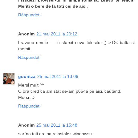
Meriti o bere de la toti cei de aici.
Răspundeți
Anonim
21 mai 2011 la 20:12
bravooo omule..... in sfarsit ceva folositor ;) >:D< bafta si
mersii
Răspundeți
gooritza
25 mai 2011 la 13:06
Mersi mult ^^
O ora cred ca am stat de-am p654a pe aici, cautand.
Mersi :D
Răspundeți
Anonim
25 mai 2011 la 15:48
sar`na tati era sa reinstalez windowsu