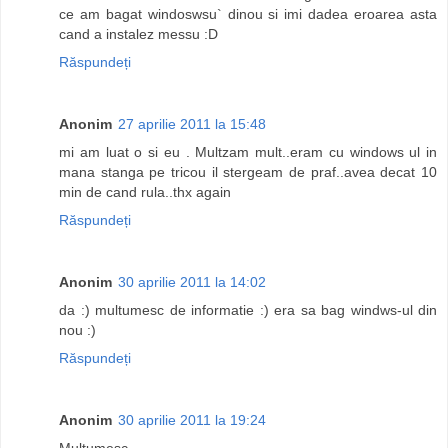
ce am bagat windoswsu` dinou si imi dadea eroarea asta
cand a instalez messu :D
Răspundeți
Anonim
27 aprilie 2011 la 15:48
mi am luat o si eu . Multzam mult..eram cu windows ul in
mana stanga pe tricou il stergeam de praf..avea decat 10
min de cand rula..thx again
Răspundeți
Anonim
30 aprilie 2011 la 14:02
da :) multumesc de informatie :) era sa bag windws-ul din
nou :)
Răspundeți
Anonim
30 aprilie 2011 la 19:24
Multumesc