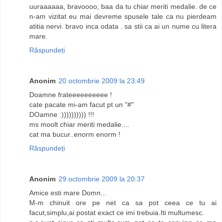
uuraaaaaa, bravoooo, baa da tu chiar meriti medalie. de ce
n-am vizitat eu mai devreme spusele tale ca nu pierdeam
atitia nervi. bravo inca odata . sa stii ca ai un nume cu litera
mare.
Răspundeți
Anonim
20 octombrie 2009 la 23:49
Doamne frateeeeeeeeee !
cate pacate mi-am facut pt un "#"
DOamne :)))))))))) !!!
ms moolt chiar meriti medalie....
cat ma bucur..enorm enorm !
Răspundeți
Anonim
29 octombrie 2009 la 20:37
Amice esti mare Domn...
M-m chinuit ore pe net ca sa pot ceea ce tu ai
facut,simplu,ai postat exact ce imi trebuia.Iti multumesc.