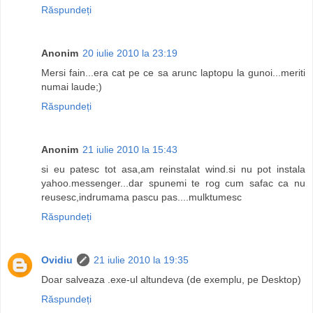
Răspundeți
Anonim
20 iulie 2010 la 23:19
Mersi fain...era cat pe ce sa arunc laptopu la gunoi...meriti
numai laude;)
Răspundeți
Anonim
21 iulie 2010 la 15:43
si eu patesc tot asa,am reinstalat wind.si nu pot instala
yahoo.messenger...dar spunemi te rog cum safac ca nu
reusesc,indrumama pascu pas....mulktumesc
Răspundeți
Ovidiu
21 iulie 2010 la 19:35
Doar salveaza .exe-ul altundeva (de exemplu, pe Desktop)
Răspundeți