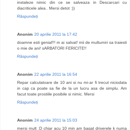
instaleze nimic din ce se salveaza in Descarcari cu
diacriticele alea.. Mersi detot :))
Răspundeți
Anonim
20 aprilie 2011 la 17:42
doamne esti genial!!! m ai salvat! mii de multumiri sa traiesti
o mie de ani! sARBATORI FERICITE!!
Răspundeți
Anonim
22 aprilie 2011 la 16:54
Repar calculatoare de 10 ani si nu mi-ar fi trecut niciodata
in cap ca poate sa fie de la un lucru asa de simplu. Am
facut toate prostiile posibile si nimic. Mersi
Răspundeți
Anonim
24 aprilie 2011 la 15:03
mersi mult :D chiar acu 10 min am bagat driverele k numa