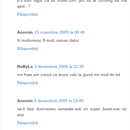
p.s.sunt sigur ca sti multe,cum pot sa te conving sa ma
ajuti...?
Răspundeți
Anonim
10 noiembrie 2009 la 08:48
Iti multumesc ff mult, raman dator
Răspundeți
RoByLa
3 decembrie 2009 la 22:30
ms frate am crezut ca arunc calc la gunoi ms mult de tot
Răspundeți
Anonim
6 decembrie 2009 la 23:48
sa-ti dea dumnezeu sanatate.esti un super baiat,mai rar
asa
Răspundeți