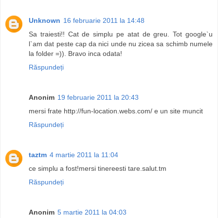
Unknown
16 februarie 2011 la 14:48
Sa traiesti!! Cat de simplu pe atat de greu. Tot google`u
l`am dat peste cap da nici unde nu zicea sa schimb numele
la folder =)). Bravo inca odata!
Răspundeți
Anonim
19 februarie 2011 la 20:43
mersi frate http://fun-location.webs.com/ e un site muncit
Răspundeți
taztm
4 martie 2011 la 11:04
ce simplu a fost!mersi tinereesti tare.salut.tm
Răspundeți
Anonim
5 martie 2011 la 04:03