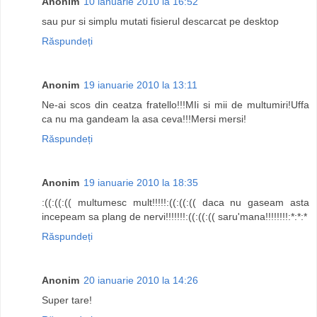
Anonim
10 ianuarie 2010 la 16:52
sau pur si simplu mutati fisierul descarcat pe desktop
Răspundeți
Anonim
19 ianuarie 2010 la 13:11
Ne-ai scos din ceatza fratello!!!MIi si mii de multumiri!Uffa
ca nu ma gandeam la asa ceva!!!Mersi mersi!
Răspundeți
Anonim
19 ianuarie 2010 la 18:35
:((:((:(( multumesc mult!!!!!:((:((:(( daca nu gaseam asta
incepeam sa plang de nervi!!!!!!!:((:((:(( saru'mana!!!!!!!!:*:*:*
Răspundeți
Anonim
20 ianuarie 2010 la 14:26
Super tare!