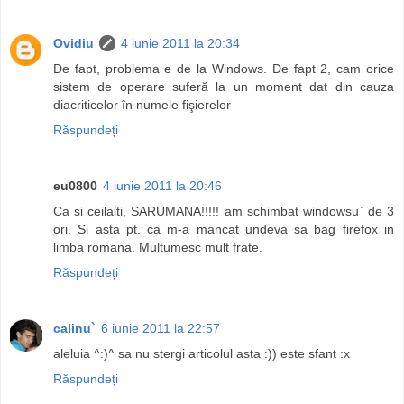
Ovidiu
4 iunie 2011 la 20:34
De fapt, problema e de la Windows. De fapt 2, cam orice
sistem de operare suferă la un moment dat din cauza
diacriticelor în numele fişierelor
Răspundeți
eu0800
4 iunie 2011 la 20:46
Ca si ceilalti, SARUMANA!!!!! am schimbat windowsu` de 3
ori. Si asta pt. ca m-a mancat undeva sa bag firefox in
limba romana. Multumesc mult frate.
Răspundeți
calinu`
6 iunie 2011 la 22:57
aleluia ^:)^ sa nu stergi articolul asta :)) este sfant :x
Răspundeți