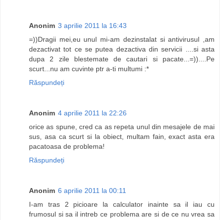
Anonim
3 aprilie 2011 la 16:43
=))Dragii mei,eu unul mi-am dezinstalat si antivirusul ,am
dezactivat tot ce se putea dezactiva din servicii ....si asta
dupa 2 zile blestemate de cautari si pacate...=))....Pe
scurt...nu am cuvinte ptr a-ti multumi :*
Răspundeți
Anonim
4 aprilie 2011 la 22:26
orice as spune, cred ca as repeta unul din mesajele de mai
sus, asa ca scurt si la obiect, multam fain, exact asta era
pacatoasa de problema!
Răspundeți
Anonim
6 aprilie 2011 la 00:11
I-am tras 2 picioare la calculator inainte sa il iau cu
frumosul si sa il intreb ce problema are si de ce nu vrea sa