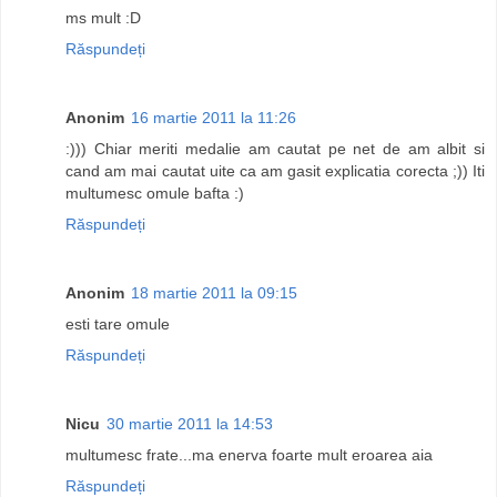
ms mult :D
Răspundeți
Anonim
16 martie 2011 la 11:26
:))) Chiar meriti medalie am cautat pe net de am albit si
cand am mai cautat uite ca am gasit explicatia corecta ;)) Iti
multumesc omule bafta :)
Răspundeți
Anonim
18 martie 2011 la 09:15
esti tare omule
Răspundeți
Nicu
30 martie 2011 la 14:53
multumesc frate...ma enerva foarte mult eroarea aia
Răspundeți