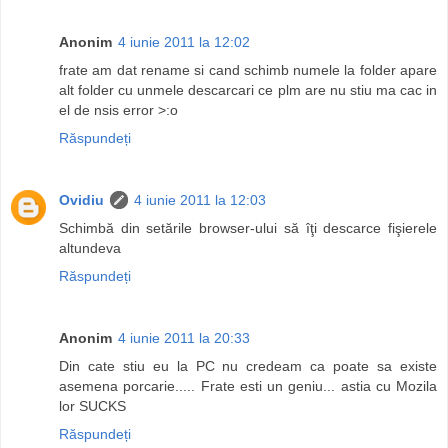
Anonim
4 iunie 2011 la 12:02
frate am dat rename si cand schimb numele la folder apare
alt folder cu unmele descarcari ce plm are nu stiu ma cac in
el de nsis error >:o
Răspundeți
Ovidiu
4 iunie 2011 la 12:03
Schimbă din setările browser-ului să îţi descarce fişierele
altundeva
Răspundeți
Anonim
4 iunie 2011 la 20:33
Din cate stiu eu la PC nu credeam ca poate sa existe
asemena porcarie..... Frate esti un geniu... astia cu Mozila
lor SUCKS
Răspundeți