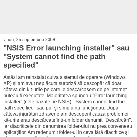
vineri, 25 septembrie 2009
"NSIS Error launching installer" sau
"System cannot find the path
specified"
Astăzi am reinstalat cuiva sistemul de operare (Windows
XP) şi am avut neplăcuta surpriză să descopăr că doar
câteva din kit-urile pe care le descărcasem de pe internet
puteau fi executate. Majoritatea spuneau "Error launching
installer" (cele bazate pe NSIS), "System cannot find the
path specified" sau pur şi simplu nu funcţionau. După
câteva înjurături zdravene am descoperit cauza problemei:
kit-urile erau descărcate într-un folder denumit "Descărcări",
iar diacriticele din denumirea folder-ului nu prea conveneau
aplicaţiilor. Am redenumit folder-ul în ceva fără diacritice şi