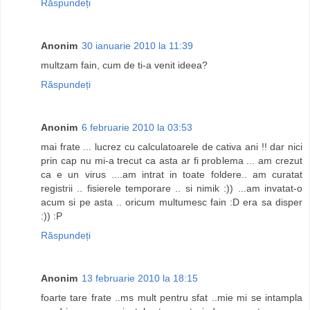
Răspundeți
Anonim
30 ianuarie 2010 la 11:39
multzam fain, cum de ti-a venit ideea?
Răspundeți
Anonim
6 februarie 2010 la 03:53
mai frate ... lucrez cu calculatoarele de cativa ani !! dar nici
prin cap nu mi-a trecut ca asta ar fi problema ... am crezut
ca e un virus ....am intrat in toate foldere.. am curatat
registrii .. fisierele temporare .. si nimik :)) ...am invatat-o
acum si pe asta .. oricum multumesc fain :D era sa disper
:)) :P
Răspundeți
Anonim
13 februarie 2010 la 18:15
foarte tare frate ..ms mult pentru sfat ..mie mi se intampla