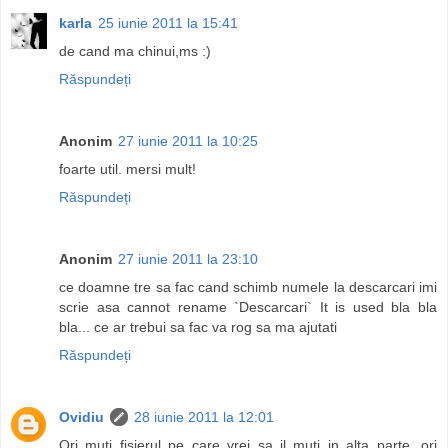
karla
25 iunie 2011 la 15:41
de cand ma chinui,ms :)
Răspundeți
Anonim
27 iunie 2011 la 10:25
foarte util. mersi mult!
Răspundeți
Anonim
27 iunie 2011 la 23:10
ce doamne tre sa fac cand schimb numele la descarcari imi
scrie asa cannot rename `Descarcari` It is used bla bla
bla... ce ar trebui sa fac va rog sa ma ajutati
Răspundeți
Ovidiu
28 iunie 2011 la 12:01
Ori muti fisierul pe care vrei sa il muti in alta parte, ori