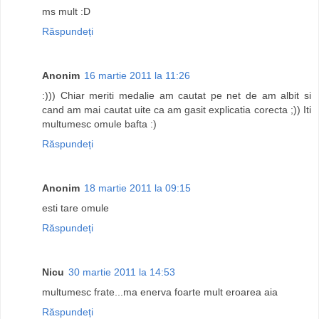
ms mult :D
Răspundeți
Anonim
16 martie 2011 la 11:26
:))) Chiar meriti medalie am cautat pe net de am albit si
cand am mai cautat uite ca am gasit explicatia corecta ;)) Iti
multumesc omule bafta :)
Răspundeți
Anonim
18 martie 2011 la 09:15
esti tare omule
Răspundeți
Nicu
30 martie 2011 la 14:53
multumesc frate...ma enerva foarte mult eroarea aia
Răspundeți