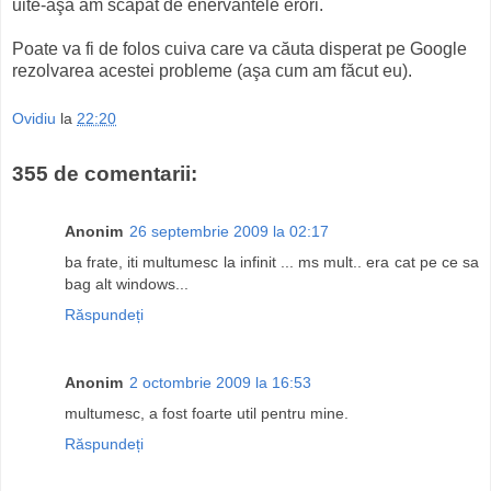
uite-aşa am scăpat de enervantele erori.
Poate va fi de folos cuiva care va căuta disperat pe Google
rezolvarea acestei probleme (aşa cum am făcut eu).
Ovidiu
la
22:20
355 de comentarii:
Anonim
26 septembrie 2009 la 02:17
ba frate, iti multumesc la infinit ... ms mult.. era cat pe ce sa
bag alt windows...
Răspundeți
Anonim
2 octombrie 2009 la 16:53
multumesc, a fost foarte util pentru mine.
Răspundeți