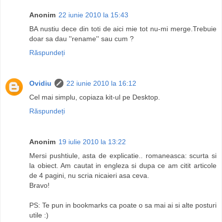
Anonim
22 iunie 2010 la 15:43
BA nustiu dece din toti de aici mie tot nu-mi merge.Trebuie
doar sa dau ''rename'' sau cum ?
Răspundeți
Ovidiu
22 iunie 2010 la 16:12
Cel mai simplu, copiaza kit-ul pe Desktop.
Răspundeți
Anonim
19 iulie 2010 la 13:22
Mersi pushtiule, asta de explicatie.. romaneasca: scurta si
la obiect. Am cautat in engleza si dupa ce am citit articole
de 4 pagini, nu scria nicaieri asa ceva.
Bravo!
PS: Te pun in bookmarks ca poate o sa mai ai si alte posturi
utile :)