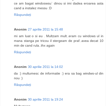
ce am bagat windoswsu` dinou si imi dadea eroarea asta
cand a instalez messu :D
Răspundeți
Anonim
27 aprilie 2011 la 15:48
mi am luat o si eu . Multzam mult..eram cu windows ul in
mana stanga pe tricou il stergeam de praf..avea decat 10
min de cand rula..thx again
Răspundeți
Anonim
30 aprilie 2011 la 14:02
da :) multumesc de informatie :) era sa bag windws-ul din
nou :)
Răspundeți
Anonim
30 aprilie 2011 la 19:24
Multumesc