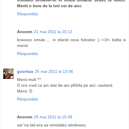
Meriti o bere de la toti cei de aici.
Răspundeți
Anonim
21 mai 2011 la 20:12
bravooo omule..... in sfarsit ceva folositor ;) >:D< bafta si
mersii
Răspundeți
gooritza
25 mai 2011 la 13:06
Mersi mult ^^
O ora cred ca am stat de-am p654a pe aici, cautand.
Mersi :D
Răspundeți
Anonim
25 mai 2011 la 15:48
sar`na tati era sa reinstalez windowsu