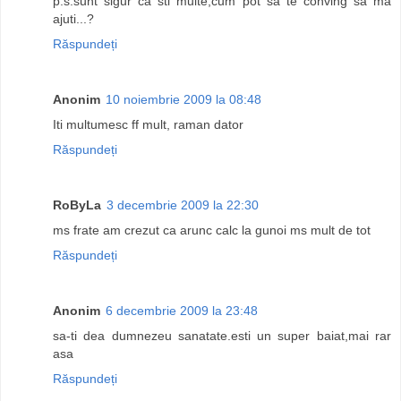
p.s.sunt sigur ca sti multe,cum pot sa te conving sa ma
ajuti...?
Răspundeți
Anonim
10 noiembrie 2009 la 08:48
Iti multumesc ff mult, raman dator
Răspundeți
RoByLa
3 decembrie 2009 la 22:30
ms frate am crezut ca arunc calc la gunoi ms mult de tot
Răspundeți
Anonim
6 decembrie 2009 la 23:48
sa-ti dea dumnezeu sanatate.esti un super baiat,mai rar
asa
Răspundeți