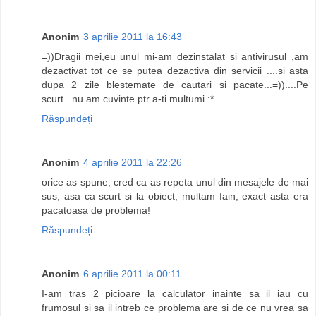
Anonim
3 aprilie 2011 la 16:43
=))Dragii mei,eu unul mi-am dezinstalat si antivirusul ,am
dezactivat tot ce se putea dezactiva din servicii ....si asta
dupa 2 zile blestemate de cautari si pacate...=))....Pe
scurt...nu am cuvinte ptr a-ti multumi :*
Răspundeți
Anonim
4 aprilie 2011 la 22:26
orice as spune, cred ca as repeta unul din mesajele de mai
sus, asa ca scurt si la obiect, multam fain, exact asta era
pacatoasa de problema!
Răspundeți
Anonim
6 aprilie 2011 la 00:11
I-am tras 2 picioare la calculator inainte sa il iau cu
frumosul si sa il intreb ce problema are si de ce nu vrea sa