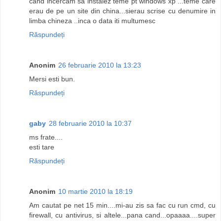
cand incercam sa instalez teme pt windows xp ...teme care
erau de pe un site din china...sierau scrise cu denumire in
limba chineza ..inca o data iti multumesc
Răspundeți
Anonim
26 februarie 2010 la 13:23
Mersi esti bun.
Răspundeți
gaby
28 februarie 2010 la 10:37
ms frate....
esti tare
Răspundeți
Anonim
10 martie 2010 la 18:19
Am cautat pe net 15 min....mi-au zis sa fac cu run cmd, cu
firewall, cu antivirus, si altele...pana cand...opaaaa....super