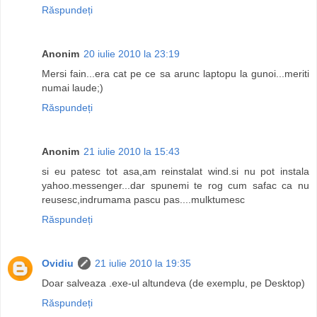
Răspundeți
Anonim
20 iulie 2010 la 23:19
Mersi fain...era cat pe ce sa arunc laptopu la gunoi...meriti
numai laude;)
Răspundeți
Anonim
21 iulie 2010 la 15:43
si eu patesc tot asa,am reinstalat wind.si nu pot instala
yahoo.messenger...dar spunemi te rog cum safac ca nu
reusesc,indrumama pascu pas....mulktumesc
Răspundeți
Ovidiu
21 iulie 2010 la 19:35
Doar salveaza .exe-ul altundeva (de exemplu, pe Desktop)
Răspundeți