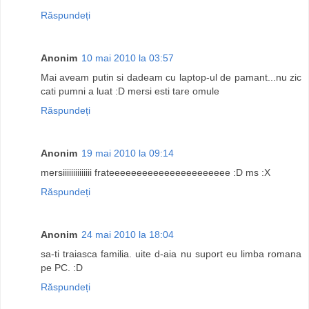
Răspundeți
Anonim
10 mai 2010 la 03:57
Mai aveam putin si dadeam cu laptop-ul de pamant...nu zic
cati pumni a luat :D mersi esti tare omule
Răspundeți
Anonim
19 mai 2010 la 09:14
mersiiiiiiiiiiiiii frateeeeeeeeeeeeeeeeeeeeee :D ms :X
Răspundeți
Anonim
24 mai 2010 la 18:04
sa-ti traiasca familia. uite d-aia nu suport eu limba romana
pe PC. :D
Răspundeți