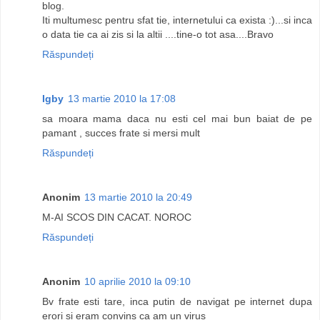
blog.
Iti multumesc pentru sfat tie, internetului ca exista :)...si inca
o data tie ca ai zis si la altii ....tine-o tot asa....Bravo
Răspundeți
Igby
13 martie 2010 la 17:08
sa moara mama daca nu esti cel mai bun baiat de pe
pamant , succes frate si mersi mult
Răspundeți
Anonim
13 martie 2010 la 20:49
M-AI SCOS DIN CACAT. NOROC
Răspundeți
Anonim
10 aprilie 2010 la 09:10
Bv frate esti tare, inca putin de navigat pe internet dupa
erori si eram convins ca am un virus