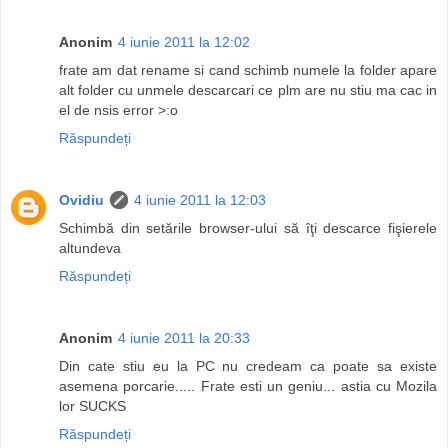
Anonim
4 iunie 2011 la 12:02
frate am dat rename si cand schimb numele la folder apare
alt folder cu unmele descarcari ce plm are nu stiu ma cac in
el de nsis error >:o
Răspundeți
Ovidiu
4 iunie 2011 la 12:03
Schimbă din setările browser-ului să îţi descarce fişierele
altundeva
Răspundeți
Anonim
4 iunie 2011 la 20:33
Din cate stiu eu la PC nu credeam ca poate sa existe
asemena porcarie..... Frate esti un geniu... astia cu Mozila
lor SUCKS
Răspundeți