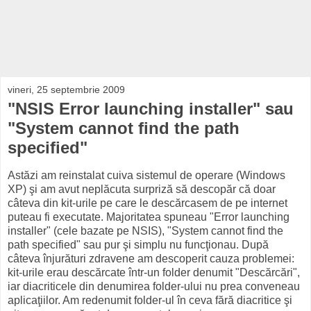
vineri, 25 septembrie 2009
"NSIS Error launching installer" sau
"System cannot find the path
specified"
Astăzi am reinstalat cuiva sistemul de operare (Windows
XP) şi am avut neplăcuta surpriză să descopăr că doar
câteva din kit-urile pe care le descărcasem de pe internet
puteau fi executate. Majoritatea spuneau "Error launching
installer" (cele bazate pe NSIS), "System cannot find the
path specified" sau pur şi simplu nu funcţionau. După
câteva înjurături zdravene am descoperit cauza problemei:
kit-urile erau descărcate într-un folder denumit "Descărcări",
iar diacriticele din denumirea folder-ului nu prea conveneau
aplicaţiilor. Am redenumit folder-ul în ceva fără diacritice şi