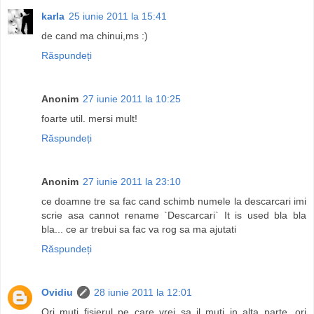
karla
25 iunie 2011 la 15:41
de cand ma chinui,ms :)
Răspundeți
Anonim
27 iunie 2011 la 10:25
foarte util. mersi mult!
Răspundeți
Anonim
27 iunie 2011 la 23:10
ce doamne tre sa fac cand schimb numele la descarcari imi
scrie asa cannot rename `Descarcari` It is used bla bla
bla... ce ar trebui sa fac va rog sa ma ajutati
Răspundeți
Ovidiu
28 iunie 2011 la 12:01
Ori muti fisierul pe care vrei sa il muti in alta parte, ori