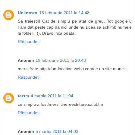
Unknown
16 februarie 2011 la 14:48
Sa traiesti!! Cat de simplu pe atat de greu. Tot google`u
l`am dat peste cap da nici unde nu zicea sa schimb numele
la folder =)). Bravo inca odata!
Răspundeți
Anonim
19 februarie 2011 la 20:43
mersi frate http://fun-location.webs.com/ e un site muncit
Răspundeți
taztm
4 martie 2011 la 11:04
ce simplu a fost!mersi tinereesti tare.salut.tm
Răspundeți
Anonim
5 martie 2011 la 04:03