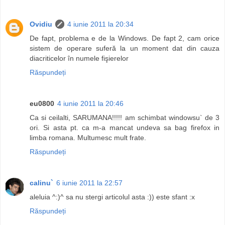
Ovidiu
4 iunie 2011 la 20:34
De fapt, problema e de la Windows. De fapt 2, cam orice
sistem de operare suferă la un moment dat din cauza
diacriticelor în numele fişierelor
Răspundeți
eu0800
4 iunie 2011 la 20:46
Ca si ceilalti, SARUMANA!!!!! am schimbat windowsu` de 3
ori. Si asta pt. ca m-a mancat undeva sa bag firefox in
limba romana. Multumesc mult frate.
Răspundeți
calinu`
6 iunie 2011 la 22:57
aleluia ^:)^ sa nu stergi articolul asta :)) este sfant :x
Răspundeți