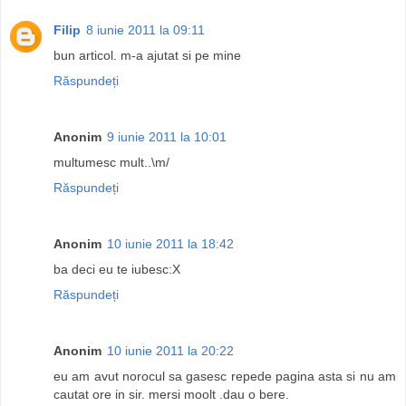
Filip
8 iunie 2011 la 09:11
bun articol. m-a ajutat si pe mine
Răspundeți
Anonim
9 iunie 2011 la 10:01
multumesc mult..\m/
Răspundeți
Anonim
10 iunie 2011 la 18:42
ba deci eu te iubesc:X
Răspundeți
Anonim
10 iunie 2011 la 20:22
eu am avut norocul sa gasesc repede pagina asta si nu am
cautat ore in sir. mersi moolt .dau o bere.