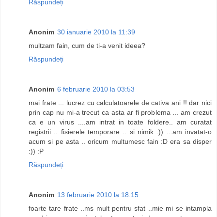
Răspundeți
Anonim
30 ianuarie 2010 la 11:39
multzam fain, cum de ti-a venit ideea?
Răspundeți
Anonim
6 februarie 2010 la 03:53
mai frate ... lucrez cu calculatoarele de cativa ani !! dar nici
prin cap nu mi-a trecut ca asta ar fi problema ... am crezut
ca e un virus ....am intrat in toate foldere.. am curatat
registrii .. fisierele temporare .. si nimik :)) ...am invatat-o
acum si pe asta .. oricum multumesc fain :D era sa disper
:)) :P
Răspundeți
Anonim
13 februarie 2010 la 18:15
foarte tare frate ..ms mult pentru sfat ..mie mi se intampla