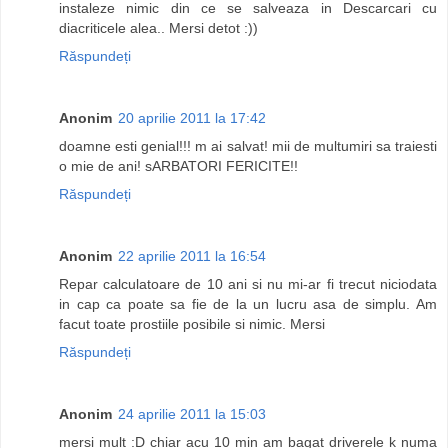
instaleze nimic din ce se salveaza in Descarcari cu
diacriticele alea.. Mersi detot :))
Răspundeți
Anonim
20 aprilie 2011 la 17:42
doamne esti genial!!! m ai salvat! mii de multumiri sa traiesti
o mie de ani! sARBATORI FERICITE!!
Răspundeți
Anonim
22 aprilie 2011 la 16:54
Repar calculatoare de 10 ani si nu mi-ar fi trecut niciodata
in cap ca poate sa fie de la un lucru asa de simplu. Am
facut toate prostiile posibile si nimic. Mersi
Răspundeți
Anonim
24 aprilie 2011 la 15:03
mersi mult :D chiar acu 10 min am bagat driverele k numa