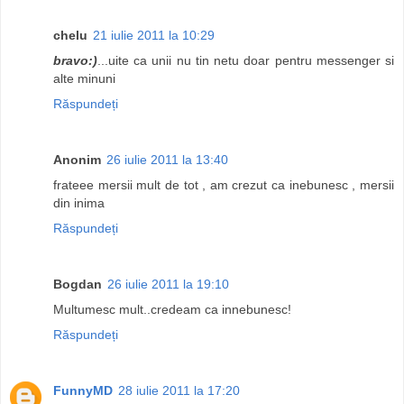
chelu
21 iulie 2011 la 10:29
bravo:)
...uite ca unii nu tin netu doar pentru messenger si
alte minuni
Răspundeți
Anonim
26 iulie 2011 la 13:40
frateee mersii mult de tot , am crezut ca inebunesc , mersii
din inima
Răspundeți
Bogdan
26 iulie 2011 la 19:10
Multumesc mult..credeam ca innebunesc!
Răspundeți
FunnyMD
28 iulie 2011 la 17:20