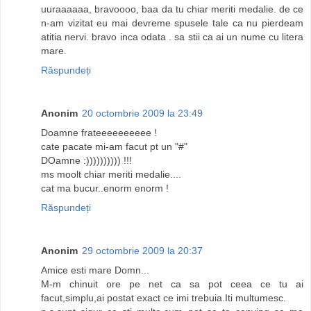
uuraaaaaa, bravoooo, baa da tu chiar meriti medalie. de ce
n-am vizitat eu mai devreme spusele tale ca nu pierdeam
atitia nervi. bravo inca odata . sa stii ca ai un nume cu litera
mare.
Răspundeți
Anonim
20 octombrie 2009 la 23:49
Doamne frateeeeeeeeee !
cate pacate mi-am facut pt un "#"
DOamne :)))))))))) !!!
ms moolt chiar meriti medalie....
cat ma bucur..enorm enorm !
Răspundeți
Anonim
29 octombrie 2009 la 20:37
Amice esti mare Domn...
M-m chinuit ore pe net ca sa pot ceea ce tu ai
facut,simplu,ai postat exact ce imi trebuia.Iti multumesc.