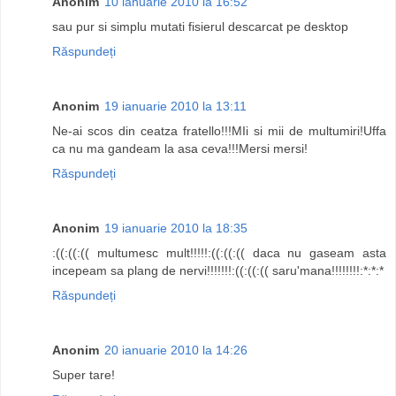
Anonim
10 ianuarie 2010 la 16:52
sau pur si simplu mutati fisierul descarcat pe desktop
Răspundeți
Anonim
19 ianuarie 2010 la 13:11
Ne-ai scos din ceatza fratello!!!MIi si mii de multumiri!Uffa
ca nu ma gandeam la asa ceva!!!Mersi mersi!
Răspundeți
Anonim
19 ianuarie 2010 la 18:35
:((:((:(( multumesc mult!!!!!:((:((:(( daca nu gaseam asta
incepeam sa plang de nervi!!!!!!!:((:((:(( saru'mana!!!!!!!!:*:*:*
Răspundeți
Anonim
20 ianuarie 2010 la 14:26
Super tare!