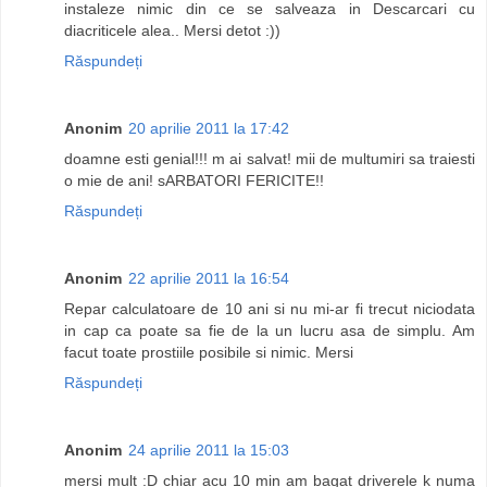
instaleze nimic din ce se salveaza in Descarcari cu
diacriticele alea.. Mersi detot :))
Răspundeți
Anonim
20 aprilie 2011 la 17:42
doamne esti genial!!! m ai salvat! mii de multumiri sa traiesti
o mie de ani! sARBATORI FERICITE!!
Răspundeți
Anonim
22 aprilie 2011 la 16:54
Repar calculatoare de 10 ani si nu mi-ar fi trecut niciodata
in cap ca poate sa fie de la un lucru asa de simplu. Am
facut toate prostiile posibile si nimic. Mersi
Răspundeți
Anonim
24 aprilie 2011 la 15:03
mersi mult :D chiar acu 10 min am bagat driverele k numa