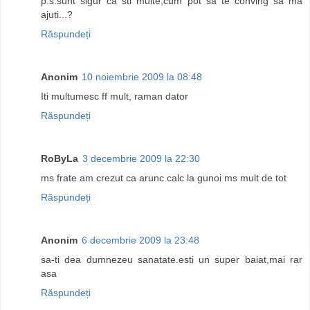
p.s.sunt sigur ca sti multe,cum pot sa te conving sa ma
ajuti...?
Răspundeți
Anonim
10 noiembrie 2009 la 08:48
Iti multumesc ff mult, raman dator
Răspundeți
RoByLa
3 decembrie 2009 la 22:30
ms frate am crezut ca arunc calc la gunoi ms mult de tot
Răspundeți
Anonim
6 decembrie 2009 la 23:48
sa-ti dea dumnezeu sanatate.esti un super baiat,mai rar
asa
Răspundeți