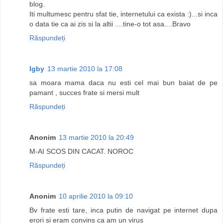
blog.
Iti multumesc pentru sfat tie, internetului ca exista :)...si inca
o data tie ca ai zis si la altii ....tine-o tot asa....Bravo
Răspundeți
Igby
13 martie 2010 la 17:08
sa moara mama daca nu esti cel mai bun baiat de pe
pamant , succes frate si mersi mult
Răspundeți
Anonim
13 martie 2010 la 20:49
M-AI SCOS DIN CACAT. NOROC
Răspundeți
Anonim
10 aprilie 2010 la 09:10
Bv frate esti tare, inca putin de navigat pe internet dupa
erori si eram convins ca am un virus