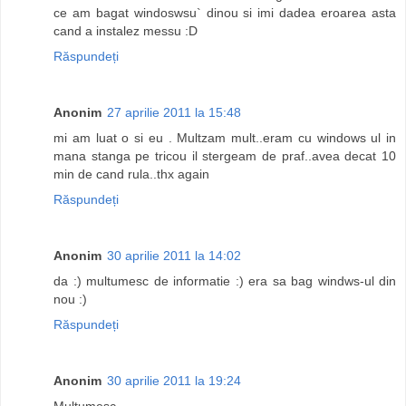
ce am bagat windoswsu` dinou si imi dadea eroarea asta
cand a instalez messu :D
Răspundeți
Anonim
27 aprilie 2011 la 15:48
mi am luat o si eu . Multzam mult..eram cu windows ul in
mana stanga pe tricou il stergeam de praf..avea decat 10
min de cand rula..thx again
Răspundeți
Anonim
30 aprilie 2011 la 14:02
da :) multumesc de informatie :) era sa bag windws-ul din
nou :)
Răspundeți
Anonim
30 aprilie 2011 la 19:24
Multumesc