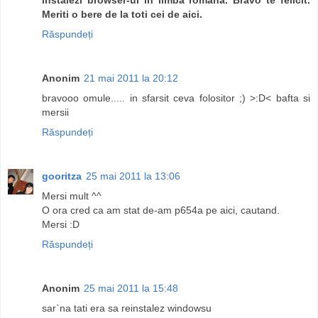
Meriti o bere de la toti cei de aici.
Răspundeți
Anonim
21 mai 2011 la 20:12
bravooo omule..... in sfarsit ceva folositor ;) >:D< bafta si
mersii
Răspundeți
gooritza
25 mai 2011 la 13:06
Mersi mult ^^
O ora cred ca am stat de-am p654a pe aici, cautand.
Mersi :D
Răspundeți
Anonim
25 mai 2011 la 15:48
sar`na tati era sa reinstalez windowsu