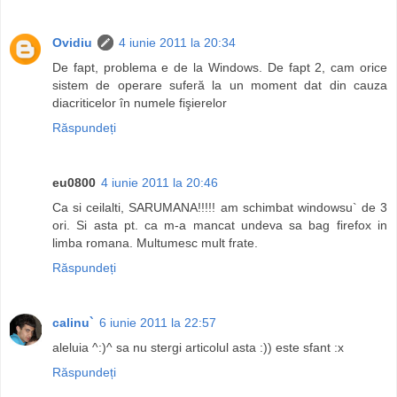
Ovidiu
4 iunie 2011 la 20:34
De fapt, problema e de la Windows. De fapt 2, cam orice
sistem de operare suferă la un moment dat din cauza
diacriticelor în numele fişierelor
Răspundeți
eu0800
4 iunie 2011 la 20:46
Ca si ceilalti, SARUMANA!!!!! am schimbat windowsu` de 3
ori. Si asta pt. ca m-a mancat undeva sa bag firefox in
limba romana. Multumesc mult frate.
Răspundeți
calinu`
6 iunie 2011 la 22:57
aleluia ^:)^ sa nu stergi articolul asta :)) este sfant :x
Răspundeți