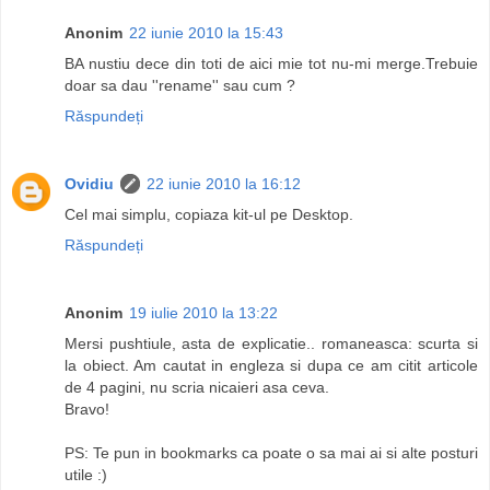
Anonim
22 iunie 2010 la 15:43
BA nustiu dece din toti de aici mie tot nu-mi merge.Trebuie
doar sa dau ''rename'' sau cum ?
Răspundeți
Ovidiu
22 iunie 2010 la 16:12
Cel mai simplu, copiaza kit-ul pe Desktop.
Răspundeți
Anonim
19 iulie 2010 la 13:22
Mersi pushtiule, asta de explicatie.. romaneasca: scurta si
la obiect. Am cautat in engleza si dupa ce am citit articole
de 4 pagini, nu scria nicaieri asa ceva.
Bravo!
PS: Te pun in bookmarks ca poate o sa mai ai si alte posturi
utile :)