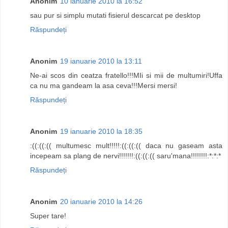
Anonim
10 ianuarie 2010 la 16:52
sau pur si simplu mutati fisierul descarcat pe desktop
Răspundeți
Anonim
19 ianuarie 2010 la 13:11
Ne-ai scos din ceatza fratello!!!MIi si mii de multumiri!Uffa
ca nu ma gandeam la asa ceva!!!Mersi mersi!
Răspundeți
Anonim
19 ianuarie 2010 la 18:35
:((:((:(( multumesc mult!!!!!:((:((:(( daca nu gaseam asta
incepeam sa plang de nervi!!!!!!!:((:((:(( saru'mana!!!!!!!!:*:*:*
Răspundeți
Anonim
20 ianuarie 2010 la 14:26
Super tare!