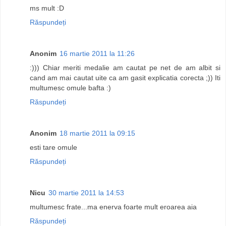
ms mult :D
Răspundeți
Anonim
16 martie 2011 la 11:26
:))) Chiar meriti medalie am cautat pe net de am albit si
cand am mai cautat uite ca am gasit explicatia corecta ;)) Iti
multumesc omule bafta :)
Răspundeți
Anonim
18 martie 2011 la 09:15
esti tare omule
Răspundeți
Nicu
30 martie 2011 la 14:53
multumesc frate...ma enerva foarte mult eroarea aia
Răspundeți