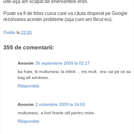
uite-aşa am scăpat de enervantele erori.
Poate va fi de folos cuiva care va căuta disperat pe Google
rezolvarea acestei probleme (aşa cum am făcut eu).
Ovidiu
la
22:20
355 de comentarii:
Anonim
26 septembrie 2009 la 02:17
ba frate, iti multumesc la infinit ... ms mult.. era cat pe ce sa
bag alt windows...
Răspundeți
Anonim
2 octombrie 2009 la 16:53
multumesc, a fost foarte util pentru mine.
Răspundeți