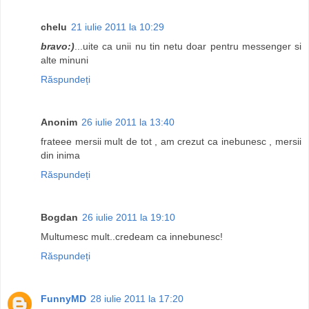
chelu
21 iulie 2011 la 10:29
bravo:)
...uite ca unii nu tin netu doar pentru messenger si
alte minuni
Răspundeți
Anonim
26 iulie 2011 la 13:40
frateee mersii mult de tot , am crezut ca inebunesc , mersii
din inima
Răspundeți
Bogdan
26 iulie 2011 la 19:10
Multumesc mult..credeam ca innebunesc!
Răspundeți
FunnyMD
28 iulie 2011 la 17:20