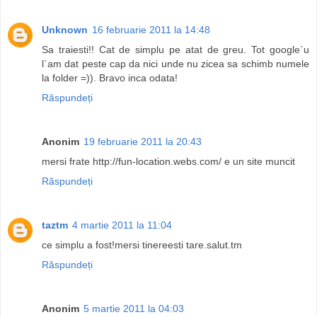
Unknown
16 februarie 2011 la 14:48
Sa traiesti!! Cat de simplu pe atat de greu. Tot google`u
l`am dat peste cap da nici unde nu zicea sa schimb numele
la folder =)). Bravo inca odata!
Răspundeți
Anonim
19 februarie 2011 la 20:43
mersi frate http://fun-location.webs.com/ e un site muncit
Răspundeți
taztm
4 martie 2011 la 11:04
ce simplu a fost!mersi tinereesti tare.salut.tm
Răspundeți
Anonim
5 martie 2011 la 04:03