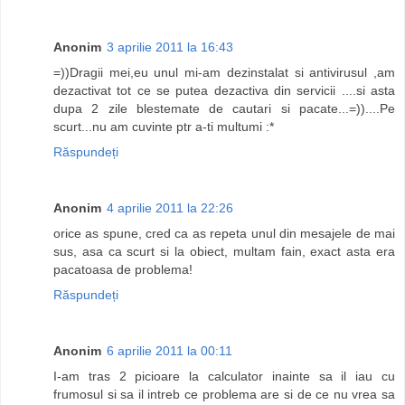
Anonim
3 aprilie 2011 la 16:43
=))Dragii mei,eu unul mi-am dezinstalat si antivirusul ,am
dezactivat tot ce se putea dezactiva din servicii ....si asta
dupa 2 zile blestemate de cautari si pacate...=))....Pe
scurt...nu am cuvinte ptr a-ti multumi :*
Răspundeți
Anonim
4 aprilie 2011 la 22:26
orice as spune, cred ca as repeta unul din mesajele de mai
sus, asa ca scurt si la obiect, multam fain, exact asta era
pacatoasa de problema!
Răspundeți
Anonim
6 aprilie 2011 la 00:11
I-am tras 2 picioare la calculator inainte sa il iau cu
frumosul si sa il intreb ce problema are si de ce nu vrea sa