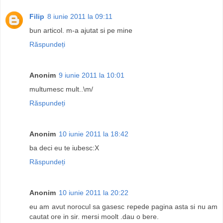
Filip
8 iunie 2011 la 09:11
bun articol. m-a ajutat si pe mine
Răspundeți
Anonim
9 iunie 2011 la 10:01
multumesc mult..\m/
Răspundeți
Anonim
10 iunie 2011 la 18:42
ba deci eu te iubesc:X
Răspundeți
Anonim
10 iunie 2011 la 20:22
eu am avut norocul sa gasesc repede pagina asta si nu am
cautat ore in sir. mersi moolt .dau o bere.