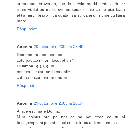
uuraaaaaa, bravoooo, baa da tu chiar meriti medalie. de ce
n-am vizitat eu mai devreme spusele tale ca nu pierdeam
atitia nervi. bravo inca odata . sa stii ca ai un nume cu litera
mare.
Răspundeți
Anonim
20 octombrie 2009 la 23:49
Doamne frateeeeeeeeee !
cate pacate mi-am facut pt un "#"
DOamne :)))))))))) !!!
ms moolt chiar meriti medalie....
cat ma bucur..enorm enorm !
Răspundeți
Anonim
29 octombrie 2009 la 20:37
Amice esti mare Domn...
M-m chinuit ore pe net ca sa pot ceea ce tu ai
facut,simplu,ai postat exact ce imi trebuia.Iti multumesc.