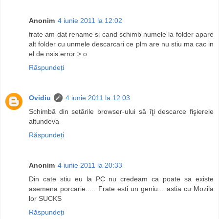
Anonim
4 iunie 2011 la 12:02
frate am dat rename si cand schimb numele la folder apare
alt folder cu unmele descarcari ce plm are nu stiu ma cac in
el de nsis error >:o
Răspundeți
Ovidiu
4 iunie 2011 la 12:03
Schimbă din setările browser-ului să îţi descarce fişierele
altundeva
Răspundeți
Anonim
4 iunie 2011 la 20:33
Din cate stiu eu la PC nu credeam ca poate sa existe
asemena porcarie..... Frate esti un geniu... astia cu Mozila
lor SUCKS
Răspundeți