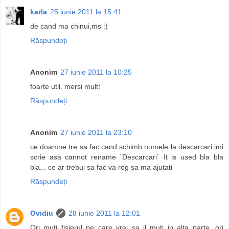
karla
25 iunie 2011 la 15:41
de cand ma chinui,ms :)
Răspundeți
Anonim
27 iunie 2011 la 10:25
foarte util. mersi mult!
Răspundeți
Anonim
27 iunie 2011 la 23:10
ce doamne tre sa fac cand schimb numele la descarcari imi
scrie asa cannot rename `Descarcari` It is used bla bla
bla... ce ar trebui sa fac va rog sa ma ajutati
Răspundeți
Ovidiu
28 iunie 2011 la 12:01
Ori muti fisierul pe care vrei sa il muti in alta parte, ori