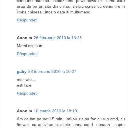
cand incercam sa instalez teme pt windows xp ...teme care
erau de pe un site din china...sierau scrise cu denumire in
limba chineza ..inca o data iti multumesc
Răspundeți
Anonim
26 februarie 2010 la 13:23
Mersi esti bun.
Răspundeți
gaby
28 februarie 2010 la 10:37
ms frate....
esti tare
Răspundeți
Anonim
10 martie 2010 la 18:19
Am cautat pe net 15 min....mi-au zis sa fac cu run cmd, cu
firewall, cu antivirus, si altele...pana cand...opaaaa....super