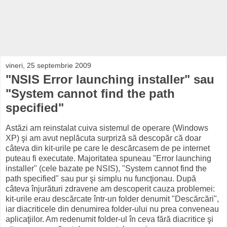
vineri, 25 septembrie 2009
"NSIS Error launching installer" sau
"System cannot find the path
specified"
Astăzi am reinstalat cuiva sistemul de operare (Windows
XP) şi am avut neplăcuta surpriză să descopăr că doar
câteva din kit-urile pe care le descărcasem de pe internet
puteau fi executate. Majoritatea spuneau "Error launching
installer" (cele bazate pe NSIS), "System cannot find the
path specified" sau pur şi simplu nu funcţionau. După
câteva înjurături zdravene am descoperit cauza problemei:
kit-urile erau descărcate într-un folder denumit "Descărcări",
iar diacriticele din denumirea folder-ului nu prea conveneau
aplicaţiilor. Am redenumit folder-ul în ceva fără diacritice şi