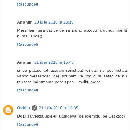
Răspundeți
Anonim
20 iulie 2010 la 23:19
Mersi fain...era cat pe ce sa arunc laptopu la gunoi...meriti
numai laude;)
Răspundeți
Anonim
21 iulie 2010 la 15:43
si eu patesc tot asa,am reinstalat wind.si nu pot instala
yahoo.messenger...dar spunemi te rog cum safac ca nu
reusesc,indrumama pascu pas....mulktumesc
Răspundeți
Ovidiu
21 iulie 2010 la 19:35
Doar salveaza .exe-ul altundeva (de exemplu, pe Desktop)
Răspundeți