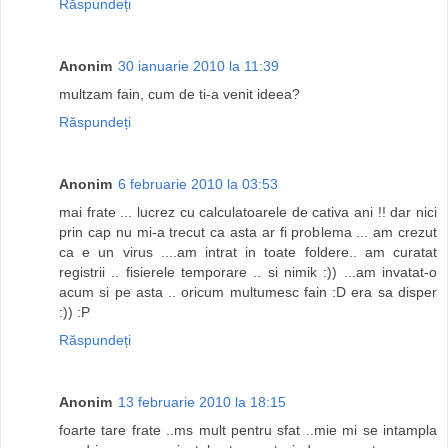
Răspundeți
Anonim
30 ianuarie 2010 la 11:39
multzam fain, cum de ti-a venit ideea?
Răspundeți
Anonim
6 februarie 2010 la 03:53
mai frate ... lucrez cu calculatoarele de cativa ani !! dar nici
prin cap nu mi-a trecut ca asta ar fi problema ... am crezut
ca e un virus ....am intrat in toate foldere.. am curatat
registrii .. fisierele temporare .. si nimik :)) ...am invatat-o
acum si pe asta .. oricum multumesc fain :D era sa disper
:)) :P
Răspundeți
Anonim
13 februarie 2010 la 18:15
foarte tare frate ..ms mult pentru sfat ..mie mi se intampla