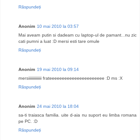
Răspundeți
Anonim
10 mai 2010 la 03:57
Mai aveam putin si dadeam cu laptop-ul de pamant...nu zic
cati pumni a luat :D mersi esti tare omule
Răspundeți
Anonim
19 mai 2010 la 09:14
mersiiiiiiiiiiiiii frateeeeeeeeeeeeeeeeeeeeee :D ms :X
Răspundeți
Anonim
24 mai 2010 la 18:04
sa-ti traiasca familia. uite d-aia nu suport eu limba romana
pe PC. :D
Răspundeți