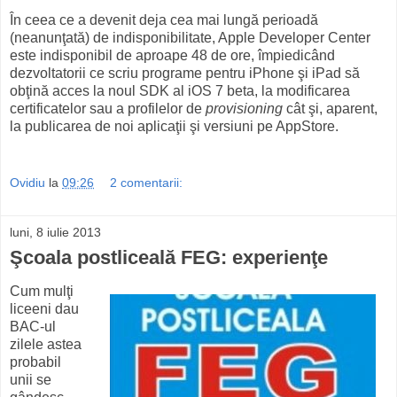
În ceea ce a devenit deja cea mai lungă perioadă
(neanunţată) de indisponibilitate, Apple Developer Center
este indisponibil de aproape 48 de ore, împiedicând
dezvoltatorii ce scriu programe pentru iPhone şi iPad să
obţină acces la noul SDK al iOS 7 beta, la modificarea
certificatelor sau a profilelor de
provisioning
cât şi, aparent,
la publicarea de noi aplicaţii şi versiuni pe AppStore.
Ovidiu
la
09:26
2 comentarii:
luni, 8 iulie 2013
Şcoala postliceală FEG: experienţe
Cum mulţi
liceeni dau
BAC-ul
zilele astea
probabil
unii se