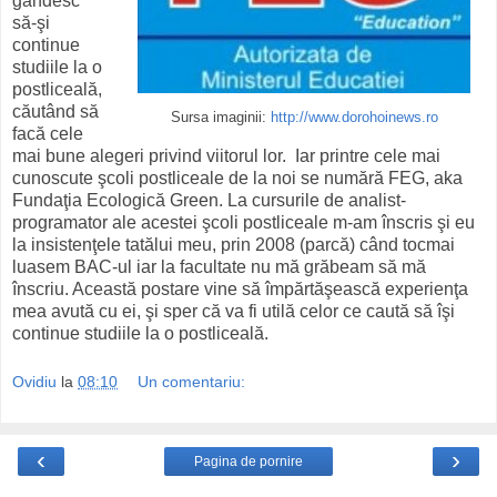
gândesc
să-şi
continue
studiile la o
postliceală,
căutând să
Sursa imaginii:
http://www.dorohoinews.ro
facă cele
mai bune alegeri privind viitorul lor. Iar printre cele mai
cunoscute şcoli postliceale de la noi se numără FEG, aka
Fundaţia Ecologică Green. La cursurile de analist-
programator ale acestei şcoli postliceale m-am înscris şi eu
la insistenţele tatălui meu, prin 2008 (parcă) când tocmai
luasem BAC-ul iar la facultate nu mă grăbeam să mă
înscriu. Această postare vine să împărtăşească experienţa
mea avută cu ei, şi sper că va fi utilă celor ce caută să îşi
continue studiile la o postliceală.
Ovidiu
la
08:10
Un comentariu:
‹
›
Pagina de pornire