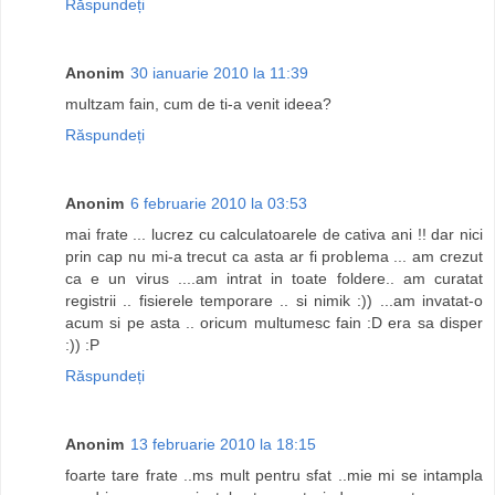
Răspundeți
Anonim
30 ianuarie 2010 la 11:39
multzam fain, cum de ti-a venit ideea?
Răspundeți
Anonim
6 februarie 2010 la 03:53
mai frate ... lucrez cu calculatoarele de cativa ani !! dar nici
prin cap nu mi-a trecut ca asta ar fi problema ... am crezut
ca e un virus ....am intrat in toate foldere.. am curatat
registrii .. fisierele temporare .. si nimik :)) ...am invatat-o
acum si pe asta .. oricum multumesc fain :D era sa disper
:)) :P
Răspundeți
Anonim
13 februarie 2010 la 18:15
foarte tare frate ..ms mult pentru sfat ..mie mi se intampla