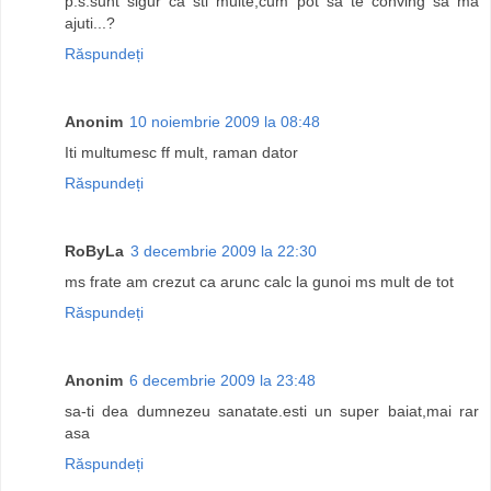
p.s.sunt sigur ca sti multe,cum pot sa te conving sa ma
ajuti...?
Răspundeți
Anonim
10 noiembrie 2009 la 08:48
Iti multumesc ff mult, raman dator
Răspundeți
RoByLa
3 decembrie 2009 la 22:30
ms frate am crezut ca arunc calc la gunoi ms mult de tot
Răspundeți
Anonim
6 decembrie 2009 la 23:48
sa-ti dea dumnezeu sanatate.esti un super baiat,mai rar
asa
Răspundeți