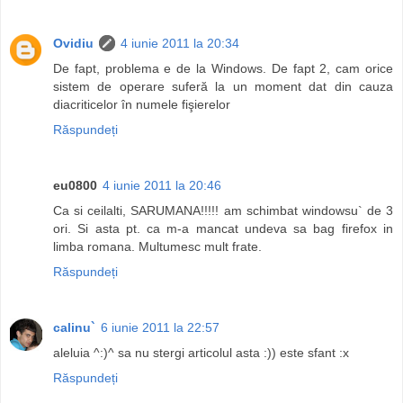
Ovidiu
4 iunie 2011 la 20:34
De fapt, problema e de la Windows. De fapt 2, cam orice
sistem de operare suferă la un moment dat din cauza
diacriticelor în numele fişierelor
Răspundeți
eu0800
4 iunie 2011 la 20:46
Ca si ceilalti, SARUMANA!!!!! am schimbat windowsu` de 3
ori. Si asta pt. ca m-a mancat undeva sa bag firefox in
limba romana. Multumesc mult frate.
Răspundeți
calinu`
6 iunie 2011 la 22:57
aleluia ^:)^ sa nu stergi articolul asta :)) este sfant :x
Răspundeți