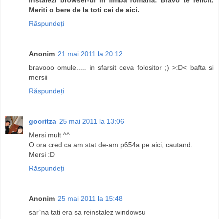
Meriti o bere de la toti cei de aici.
Răspundeți
Anonim
21 mai 2011 la 20:12
bravooo omule..... in sfarsit ceva folositor ;) >:D< bafta si
mersii
Răspundeți
gooritza
25 mai 2011 la 13:06
Mersi mult ^^
O ora cred ca am stat de-am p654a pe aici, cautand.
Mersi :D
Răspundeți
Anonim
25 mai 2011 la 15:48
sar`na tati era sa reinstalez windowsu