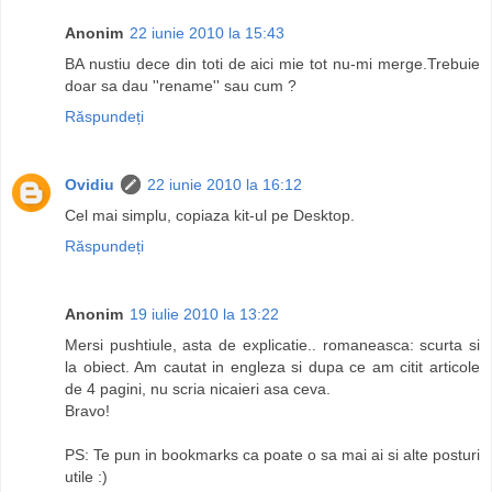
Anonim
22 iunie 2010 la 15:43
BA nustiu dece din toti de aici mie tot nu-mi merge.Trebuie
doar sa dau ''rename'' sau cum ?
Răspundeți
Ovidiu
22 iunie 2010 la 16:12
Cel mai simplu, copiaza kit-ul pe Desktop.
Răspundeți
Anonim
19 iulie 2010 la 13:22
Mersi pushtiule, asta de explicatie.. romaneasca: scurta si
la obiect. Am cautat in engleza si dupa ce am citit articole
de 4 pagini, nu scria nicaieri asa ceva.
Bravo!
PS: Te pun in bookmarks ca poate o sa mai ai si alte posturi
utile :)