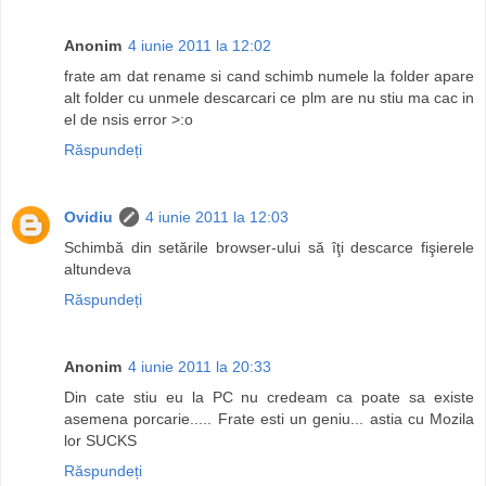
Anonim
4 iunie 2011 la 12:02
frate am dat rename si cand schimb numele la folder apare
alt folder cu unmele descarcari ce plm are nu stiu ma cac in
el de nsis error >:o
Răspundeți
Ovidiu
4 iunie 2011 la 12:03
Schimbă din setările browser-ului să îţi descarce fişierele
altundeva
Răspundeți
Anonim
4 iunie 2011 la 20:33
Din cate stiu eu la PC nu credeam ca poate sa existe
asemena porcarie..... Frate esti un geniu... astia cu Mozila
lor SUCKS
Răspundeți