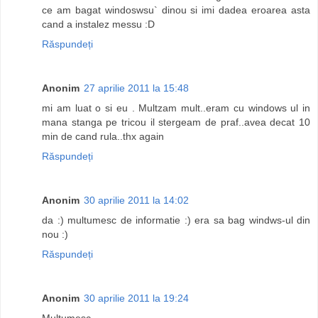
ce am bagat windoswsu` dinou si imi dadea eroarea asta
cand a instalez messu :D
Răspundeți
Anonim
27 aprilie 2011 la 15:48
mi am luat o si eu . Multzam mult..eram cu windows ul in
mana stanga pe tricou il stergeam de praf..avea decat 10
min de cand rula..thx again
Răspundeți
Anonim
30 aprilie 2011 la 14:02
da :) multumesc de informatie :) era sa bag windws-ul din
nou :)
Răspundeți
Anonim
30 aprilie 2011 la 19:24
Multumesc