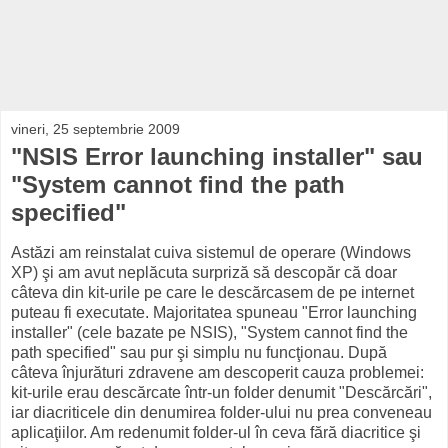
vineri, 25 septembrie 2009
"NSIS Error launching installer" sau
"System cannot find the path
specified"
Astăzi am reinstalat cuiva sistemul de operare (Windows
XP) şi am avut neplăcuta surpriză să descopăr că doar
câteva din kit-urile pe care le descărcasem de pe internet
puteau fi executate. Majoritatea spuneau "Error launching
installer" (cele bazate pe NSIS), "System cannot find the
path specified" sau pur şi simplu nu funcţionau. După
câteva înjurături zdravene am descoperit cauza problemei:
kit-urile erau descărcate într-un folder denumit "Descărcări",
iar diacriticele din denumirea folder-ului nu prea conveneau
aplicaţiilor. Am redenumit folder-ul în ceva fără diacritice şi