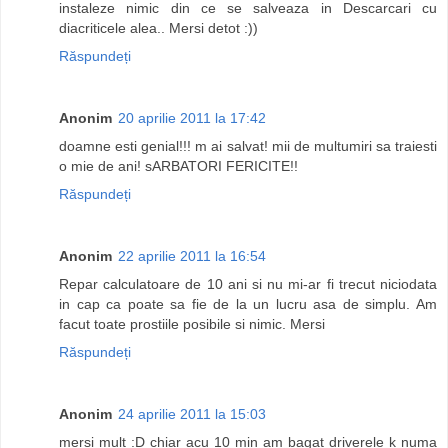
instaleze nimic din ce se salveaza in Descarcari cu
diacriticele alea.. Mersi detot :))
Răspundeți
Anonim
20 aprilie 2011 la 17:42
doamne esti genial!!! m ai salvat! mii de multumiri sa traiesti
o mie de ani! sARBATORI FERICITE!!
Răspundeți
Anonim
22 aprilie 2011 la 16:54
Repar calculatoare de 10 ani si nu mi-ar fi trecut niciodata
in cap ca poate sa fie de la un lucru asa de simplu. Am
facut toate prostiile posibile si nimic. Mersi
Răspundeți
Anonim
24 aprilie 2011 la 15:03
mersi mult :D chiar acu 10 min am bagat driverele k numa