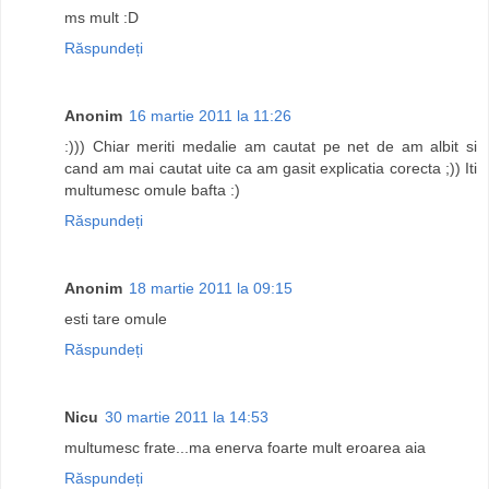
ms mult :D
Răspundeți
Anonim
16 martie 2011 la 11:26
:))) Chiar meriti medalie am cautat pe net de am albit si
cand am mai cautat uite ca am gasit explicatia corecta ;)) Iti
multumesc omule bafta :)
Răspundeți
Anonim
18 martie 2011 la 09:15
esti tare omule
Răspundeți
Nicu
30 martie 2011 la 14:53
multumesc frate...ma enerva foarte mult eroarea aia
Răspundeți