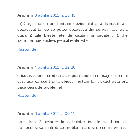
Anonim
3 aprilie 2011 la 16:43
=))Dragii mei,eu unul mi-am dezinstalat si antivirusul ,am
dezactivat tot ce se putea dezactiva din servicii ....si asta
dupa 2 zile blestemate de cautari si pacate...=))....Pe
scurt...nu am cuvinte ptr a-ti multumi :*
Răspundeți
Anonim
4 aprilie 2011 la 22:26
orice as spune, cred ca as repeta unul din mesajele de mai
sus, asa ca scurt si la obiect, multam fain, exact asta era
pacatoasa de problema!
Răspundeți
Anonim
6 aprilie 2011 la 00:11
I-am tras 2 picioare la calculator inainte sa il iau cu
frumosul si sa il intreb ce problema are si de ce nu vrea sa