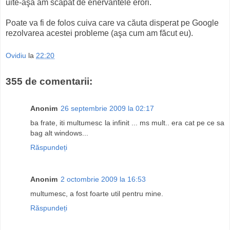
uite-aşa am scăpat de enervantele erori.
Poate va fi de folos cuiva care va căuta disperat pe Google
rezolvarea acestei probleme (aşa cum am făcut eu).
Ovidiu
la
22:20
355 de comentarii:
Anonim
26 septembrie 2009 la 02:17
ba frate, iti multumesc la infinit ... ms mult.. era cat pe ce sa
bag alt windows...
Răspundeți
Anonim
2 octombrie 2009 la 16:53
multumesc, a fost foarte util pentru mine.
Răspundeți