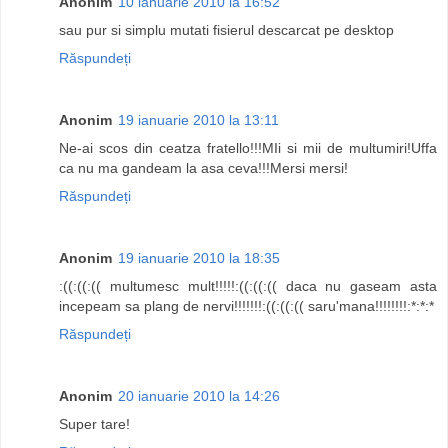
Anonim
10 ianuarie 2010 la 16:52
sau pur si simplu mutati fisierul descarcat pe desktop
Răspundeți
Anonim
19 ianuarie 2010 la 13:11
Ne-ai scos din ceatza fratello!!!MIi si mii de multumiri!Uffa
ca nu ma gandeam la asa ceva!!!Mersi mersi!
Răspundeți
Anonim
19 ianuarie 2010 la 18:35
:((:((:(( multumesc mult!!!!!:((:((:(( daca nu gaseam asta
incepeam sa plang de nervi!!!!!!!:((:((:(( saru'mana!!!!!!!!:*:*:*
Răspundeți
Anonim
20 ianuarie 2010 la 14:26
Super tare!