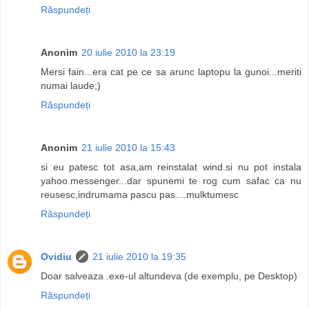
Răspundeți
Anonim
20 iulie 2010 la 23:19
Mersi fain...era cat pe ce sa arunc laptopu la gunoi...meriti
numai laude;)
Răspundeți
Anonim
21 iulie 2010 la 15:43
si eu patesc tot asa,am reinstalat wind.si nu pot instala
yahoo.messenger...dar spunemi te rog cum safac ca nu
reusesc,indrumama pascu pas....mulktumesc
Răspundeți
Ovidiu
21 iulie 2010 la 19:35
Doar salveaza .exe-ul altundeva (de exemplu, pe Desktop)
Răspundeți