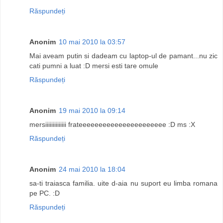
Răspundeți
Anonim
10 mai 2010 la 03:57
Mai aveam putin si dadeam cu laptop-ul de pamant...nu zic
cati pumni a luat :D mersi esti tare omule
Răspundeți
Anonim
19 mai 2010 la 09:14
mersiiiiiiiiiiiiii frateeeeeeeeeeeeeeeeeeeeee :D ms :X
Răspundeți
Anonim
24 mai 2010 la 18:04
sa-ti traiasca familia. uite d-aia nu suport eu limba romana
pe PC. :D
Răspundeți