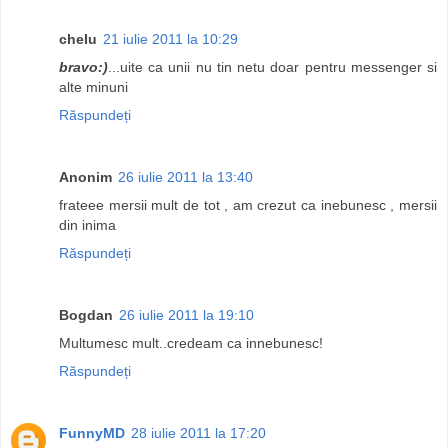
chelu
21 iulie 2011 la 10:29
bravo:)
...uite ca unii nu tin netu doar pentru messenger si
alte minuni
Răspundeți
Anonim
26 iulie 2011 la 13:40
frateee mersii mult de tot , am crezut ca inebunesc , mersii
din inima
Răspundeți
Bogdan
26 iulie 2011 la 19:10
Multumesc mult..credeam ca innebunesc!
Răspundeți
FunnyMD
28 iulie 2011 la 17:20