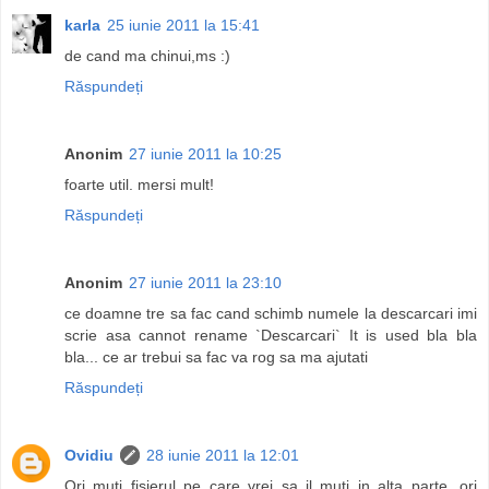
karla
25 iunie 2011 la 15:41
de cand ma chinui,ms :)
Răspundeți
Anonim
27 iunie 2011 la 10:25
foarte util. mersi mult!
Răspundeți
Anonim
27 iunie 2011 la 23:10
ce doamne tre sa fac cand schimb numele la descarcari imi
scrie asa cannot rename `Descarcari` It is used bla bla
bla... ce ar trebui sa fac va rog sa ma ajutati
Răspundeți
Ovidiu
28 iunie 2011 la 12:01
Ori muti fisierul pe care vrei sa il muti in alta parte, ori