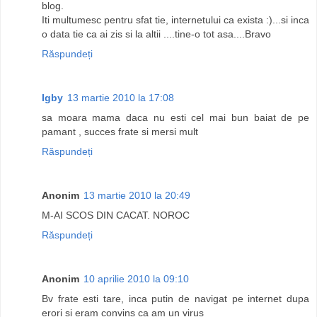
blog.
Iti multumesc pentru sfat tie, internetului ca exista :)...si inca
o data tie ca ai zis si la altii ....tine-o tot asa....Bravo
Răspundeți
Igby
13 martie 2010 la 17:08
sa moara mama daca nu esti cel mai bun baiat de pe
pamant , succes frate si mersi mult
Răspundeți
Anonim
13 martie 2010 la 20:49
M-AI SCOS DIN CACAT. NOROC
Răspundeți
Anonim
10 aprilie 2010 la 09:10
Bv frate esti tare, inca putin de navigat pe internet dupa
erori si eram convins ca am un virus