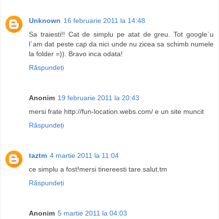
Unknown
16 februarie 2011 la 14:48
Sa traiesti!! Cat de simplu pe atat de greu. Tot google`u
l`am dat peste cap da nici unde nu zicea sa schimb numele
la folder =)). Bravo inca odata!
Răspundeți
Anonim
19 februarie 2011 la 20:43
mersi frate http://fun-location.webs.com/ e un site muncit
Răspundeți
taztm
4 martie 2011 la 11:04
ce simplu a fost!mersi tinereesti tare.salut.tm
Răspundeți
Anonim
5 martie 2011 la 04:03