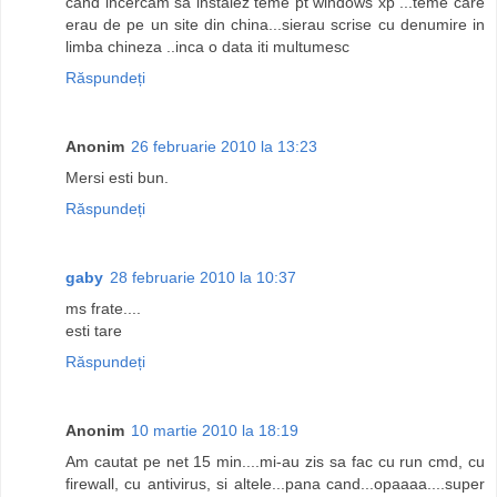
cand incercam sa instalez teme pt windows xp ...teme care
erau de pe un site din china...sierau scrise cu denumire in
limba chineza ..inca o data iti multumesc
Răspundeți
Anonim
26 februarie 2010 la 13:23
Mersi esti bun.
Răspundeți
gaby
28 februarie 2010 la 10:37
ms frate....
esti tare
Răspundeți
Anonim
10 martie 2010 la 18:19
Am cautat pe net 15 min....mi-au zis sa fac cu run cmd, cu
firewall, cu antivirus, si altele...pana cand...opaaaa....super