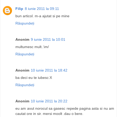
Filip
8 iunie 2011 la 09:11
bun articol. m-a ajutat si pe mine
Răspundeți
Anonim
9 iunie 2011 la 10:01
multumesc mult..\m/
Răspundeți
Anonim
10 iunie 2011 la 18:42
ba deci eu te iubesc:X
Răspundeți
Anonim
10 iunie 2011 la 20:22
eu am avut norocul sa gasesc repede pagina asta si nu am
cautat ore in sir. mersi moolt .dau o bere.