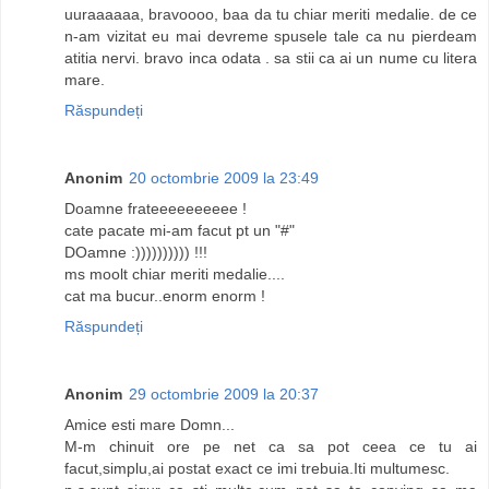
uuraaaaaa, bravoooo, baa da tu chiar meriti medalie. de ce
n-am vizitat eu mai devreme spusele tale ca nu pierdeam
atitia nervi. bravo inca odata . sa stii ca ai un nume cu litera
mare.
Răspundeți
Anonim
20 octombrie 2009 la 23:49
Doamne frateeeeeeeeee !
cate pacate mi-am facut pt un "#"
DOamne :)))))))))) !!!
ms moolt chiar meriti medalie....
cat ma bucur..enorm enorm !
Răspundeți
Anonim
29 octombrie 2009 la 20:37
Amice esti mare Domn...
M-m chinuit ore pe net ca sa pot ceea ce tu ai
facut,simplu,ai postat exact ce imi trebuia.Iti multumesc.