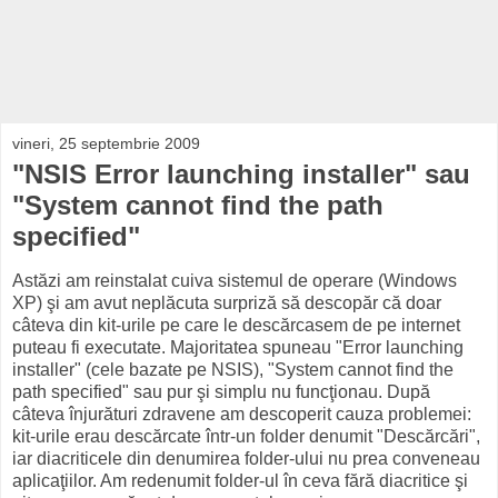
vineri, 25 septembrie 2009
"NSIS Error launching installer" sau
"System cannot find the path
specified"
Astăzi am reinstalat cuiva sistemul de operare (Windows
XP) şi am avut neplăcuta surpriză să descopăr că doar
câteva din kit-urile pe care le descărcasem de pe internet
puteau fi executate. Majoritatea spuneau "Error launching
installer" (cele bazate pe NSIS), "System cannot find the
path specified" sau pur şi simplu nu funcţionau. După
câteva înjurături zdravene am descoperit cauza problemei:
kit-urile erau descărcate într-un folder denumit "Descărcări",
iar diacriticele din denumirea folder-ului nu prea conveneau
aplicaţiilor. Am redenumit folder-ul în ceva fără diacritice şi