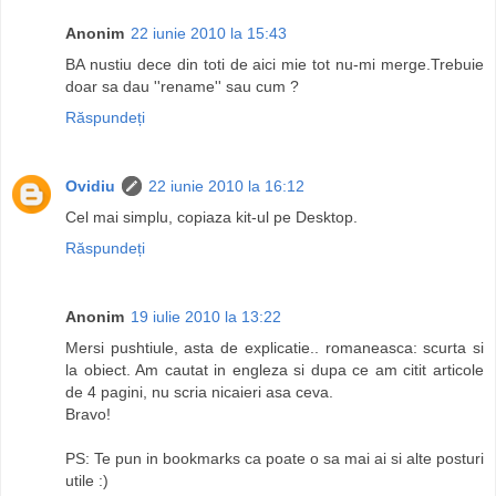
Anonim
22 iunie 2010 la 15:43
BA nustiu dece din toti de aici mie tot nu-mi merge.Trebuie
doar sa dau ''rename'' sau cum ?
Răspundeți
Ovidiu
22 iunie 2010 la 16:12
Cel mai simplu, copiaza kit-ul pe Desktop.
Răspundeți
Anonim
19 iulie 2010 la 13:22
Mersi pushtiule, asta de explicatie.. romaneasca: scurta si
la obiect. Am cautat in engleza si dupa ce am citit articole
de 4 pagini, nu scria nicaieri asa ceva.
Bravo!
PS: Te pun in bookmarks ca poate o sa mai ai si alte posturi
utile :)