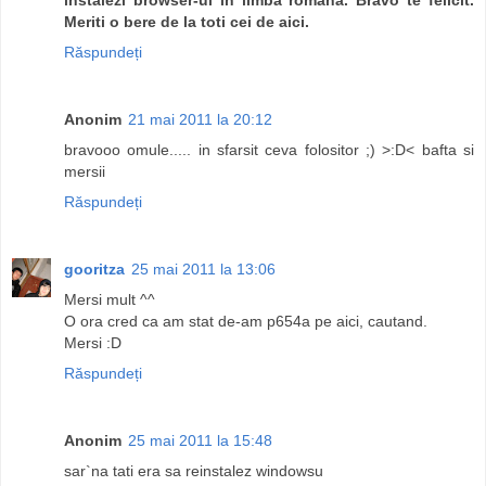
Meriti o bere de la toti cei de aici.
Răspundeți
Anonim
21 mai 2011 la 20:12
bravooo omule..... in sfarsit ceva folositor ;) >:D< bafta si
mersii
Răspundeți
gooritza
25 mai 2011 la 13:06
Mersi mult ^^
O ora cred ca am stat de-am p654a pe aici, cautand.
Mersi :D
Răspundeți
Anonim
25 mai 2011 la 15:48
sar`na tati era sa reinstalez windowsu