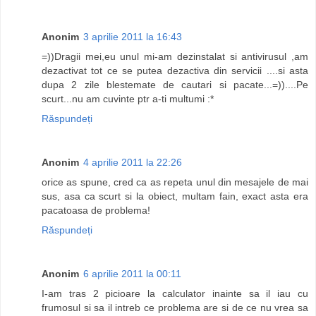
Anonim
3 aprilie 2011 la 16:43
=))Dragii mei,eu unul mi-am dezinstalat si antivirusul ,am
dezactivat tot ce se putea dezactiva din servicii ....si asta
dupa 2 zile blestemate de cautari si pacate...=))....Pe
scurt...nu am cuvinte ptr a-ti multumi :*
Răspundeți
Anonim
4 aprilie 2011 la 22:26
orice as spune, cred ca as repeta unul din mesajele de mai
sus, asa ca scurt si la obiect, multam fain, exact asta era
pacatoasa de problema!
Răspundeți
Anonim
6 aprilie 2011 la 00:11
I-am tras 2 picioare la calculator inainte sa il iau cu
frumosul si sa il intreb ce problema are si de ce nu vrea sa