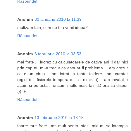
Răspundeți
Anonim
30 ianuarie 2010 la 11:39
multzam fain, cum de ti-a venit ideea?
Răspundeți
Anonim
6 februarie 2010 la 03:53
mai frate ... lucrez cu calculatoarele de cativa ani !! dar nici
prin cap nu mi-a trecut ca asta ar fi problema ... am crezut
ca e un virus ....am intrat in toate foldere.. am curatat
registrii .. fisierele temporare .. si nimik :)) ...am invatat-o
acum si pe asta .. oricum multumesc fain :D era sa disper
:)) :P
Răspundeți
Anonim
13 februarie 2010 la 18:15
foarte tare frate ..ms mult pentru sfat ..mie mi se intampla