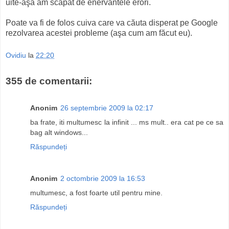
uite-aşa am scăpat de enervantele erori.
Poate va fi de folos cuiva care va căuta disperat pe Google
rezolvarea acestei probleme (aşa cum am făcut eu).
Ovidiu
la
22:20
355 de comentarii:
Anonim
26 septembrie 2009 la 02:17
ba frate, iti multumesc la infinit ... ms mult.. era cat pe ce sa
bag alt windows...
Răspundeți
Anonim
2 octombrie 2009 la 16:53
multumesc, a fost foarte util pentru mine.
Răspundeți