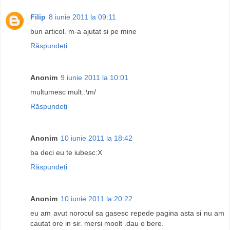
Filip
8 iunie 2011 la 09:11
bun articol. m-a ajutat si pe mine
Răspundeți
Anonim
9 iunie 2011 la 10:01
multumesc mult..\m/
Răspundeți
Anonim
10 iunie 2011 la 18:42
ba deci eu te iubesc:X
Răspundeți
Anonim
10 iunie 2011 la 20:22
eu am avut norocul sa gasesc repede pagina asta si nu am
cautat ore in sir. mersi moolt .dau o bere.