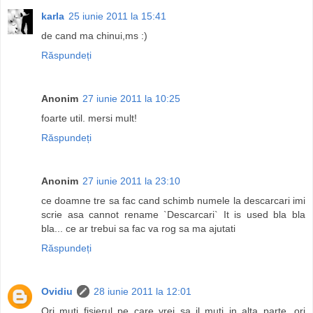
karla
25 iunie 2011 la 15:41
de cand ma chinui,ms :)
Răspundeți
Anonim
27 iunie 2011 la 10:25
foarte util. mersi mult!
Răspundeți
Anonim
27 iunie 2011 la 23:10
ce doamne tre sa fac cand schimb numele la descarcari imi
scrie asa cannot rename `Descarcari` It is used bla bla
bla... ce ar trebui sa fac va rog sa ma ajutati
Răspundeți
Ovidiu
28 iunie 2011 la 12:01
Ori muti fisierul pe care vrei sa il muti in alta parte, ori