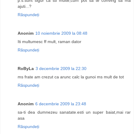
p.s.sunt sigur ca sti multe,cum pot sa te conving sa ma
ajuti...?
Răspundeți
Anonim
10 noiembrie 2009 la 08:48
Iti multumesc ff mult, raman dator
Răspundeți
RoByLa
3 decembrie 2009 la 22:30
ms frate am crezut ca arunc calc la gunoi ms mult de tot
Răspundeți
Anonim
6 decembrie 2009 la 23:48
sa-ti dea dumnezeu sanatate.esti un super baiat,mai rar
asa
Răspundeți