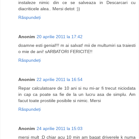
instaleze nimic din ce se salveaza in Descarcari cu
diacriticele alea.. Mersi detot :))
Răspundeți
Anonim
20 aprilie 2011 la 17:42
doamne esti genial!!! m ai salvat! mii de multumiri sa traiesti
o mie de ani! sARBATORI FERICITE!!
Răspundeți
Anonim
22 aprilie 2011 la 16:54
Repar calculatoare de 10 ani si nu mi-ar fi trecut niciodata
in cap ca poate sa fie de la un lucru asa de simplu. Am
facut toate prostiile posibile si nimic. Mersi
Răspundeți
Anonim
24 aprilie 2011 la 15:03
mersi mult :D chiar acu 10 min am bagat driverele k numa