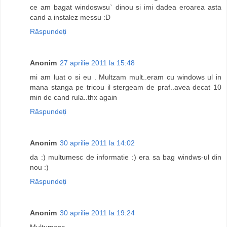
ce am bagat windoswsu` dinou si imi dadea eroarea asta
cand a instalez messu :D
Răspundeți
Anonim
27 aprilie 2011 la 15:48
mi am luat o si eu . Multzam mult..eram cu windows ul in
mana stanga pe tricou il stergeam de praf..avea decat 10
min de cand rula..thx again
Răspundeți
Anonim
30 aprilie 2011 la 14:02
da :) multumesc de informatie :) era sa bag windws-ul din
nou :)
Răspundeți
Anonim
30 aprilie 2011 la 19:24
Multumesc