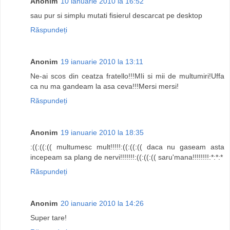
Anonim
10 ianuarie 2010 la 16:52
sau pur si simplu mutati fisierul descarcat pe desktop
Răspundeți
Anonim
19 ianuarie 2010 la 13:11
Ne-ai scos din ceatza fratello!!!MIi si mii de multumiri!Uffa
ca nu ma gandeam la asa ceva!!!Mersi mersi!
Răspundeți
Anonim
19 ianuarie 2010 la 18:35
:((:((:(( multumesc mult!!!!!:((:((:(( daca nu gaseam asta
incepeam sa plang de nervi!!!!!!!:((:((:(( saru'mana!!!!!!!!:*:*:*
Răspundeți
Anonim
20 ianuarie 2010 la 14:26
Super tare!