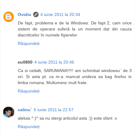
Ovidiu
4 iunie 2011 la 20:34
De fapt, problema e de la Windows. De fapt 2, cam orice
sistem de operare suferă la un moment dat din cauza
diacriticelor în numele fişierelor
Răspundeți
eu0800
4 iunie 2011 la 20:46
Ca si ceilalti, SARUMANA!!!!! am schimbat windowsu` de 3
ori. Si asta pt. ca m-a mancat undeva sa bag firefox in
limba romana. Multumesc mult frate.
Răspundeți
calinu`
6 iunie 2011 la 22:57
aleluia ^:)^ sa nu stergi articolul asta :)) este sfant :x
Răspundeți