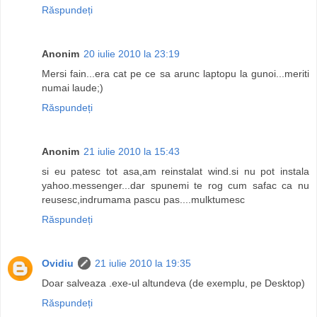
Răspundeți
Anonim
20 iulie 2010 la 23:19
Mersi fain...era cat pe ce sa arunc laptopu la gunoi...meriti
numai laude;)
Răspundeți
Anonim
21 iulie 2010 la 15:43
si eu patesc tot asa,am reinstalat wind.si nu pot instala
yahoo.messenger...dar spunemi te rog cum safac ca nu
reusesc,indrumama pascu pas....mulktumesc
Răspundeți
Ovidiu
21 iulie 2010 la 19:35
Doar salveaza .exe-ul altundeva (de exemplu, pe Desktop)
Răspundeți