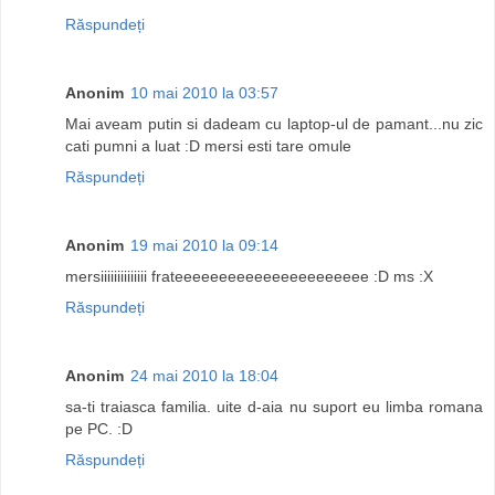
Răspundeți
Anonim
10 mai 2010 la 03:57
Mai aveam putin si dadeam cu laptop-ul de pamant...nu zic
cati pumni a luat :D mersi esti tare omule
Răspundeți
Anonim
19 mai 2010 la 09:14
mersiiiiiiiiiiiiii frateeeeeeeeeeeeeeeeeeeeee :D ms :X
Răspundeți
Anonim
24 mai 2010 la 18:04
sa-ti traiasca familia. uite d-aia nu suport eu limba romana
pe PC. :D
Răspundeți