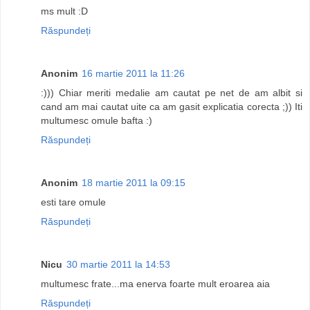
ms mult :D
Răspundeți
Anonim
16 martie 2011 la 11:26
:))) Chiar meriti medalie am cautat pe net de am albit si
cand am mai cautat uite ca am gasit explicatia corecta ;)) Iti
multumesc omule bafta :)
Răspundeți
Anonim
18 martie 2011 la 09:15
esti tare omule
Răspundeți
Nicu
30 martie 2011 la 14:53
multumesc frate...ma enerva foarte mult eroarea aia
Răspundeți