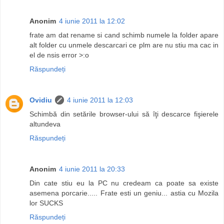
Anonim
4 iunie 2011 la 12:02
frate am dat rename si cand schimb numele la folder apare
alt folder cu unmele descarcari ce plm are nu stiu ma cac in
el de nsis error >:o
Răspundeți
Ovidiu
4 iunie 2011 la 12:03
Schimbă din setările browser-ului să îţi descarce fişierele
altundeva
Răspundeți
Anonim
4 iunie 2011 la 20:33
Din cate stiu eu la PC nu credeam ca poate sa existe
asemena porcarie..... Frate esti un geniu... astia cu Mozila
lor SUCKS
Răspundeți