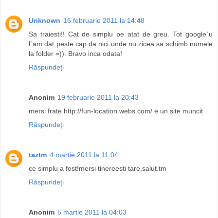
Unknown
16 februarie 2011 la 14:48
Sa traiesti!! Cat de simplu pe atat de greu. Tot google`u
l`am dat peste cap da nici unde nu zicea sa schimb numele
la folder =)). Bravo inca odata!
Răspundeți
Anonim
19 februarie 2011 la 20:43
mersi frate http://fun-location.webs.com/ e un site muncit
Răspundeți
taztm
4 martie 2011 la 11:04
ce simplu a fost!mersi tinereesti tare.salut.tm
Răspundeți
Anonim
5 martie 2011 la 04:03