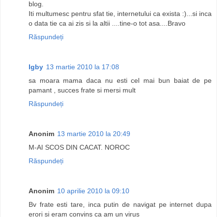
blog.
Iti multumesc pentru sfat tie, internetului ca exista :)...si inca
o data tie ca ai zis si la altii ....tine-o tot asa....Bravo
Răspundeți
Igby
13 martie 2010 la 17:08
sa moara mama daca nu esti cel mai bun baiat de pe
pamant , succes frate si mersi mult
Răspundeți
Anonim
13 martie 2010 la 20:49
M-AI SCOS DIN CACAT. NOROC
Răspundeți
Anonim
10 aprilie 2010 la 09:10
Bv frate esti tare, inca putin de navigat pe internet dupa
erori si eram convins ca am un virus