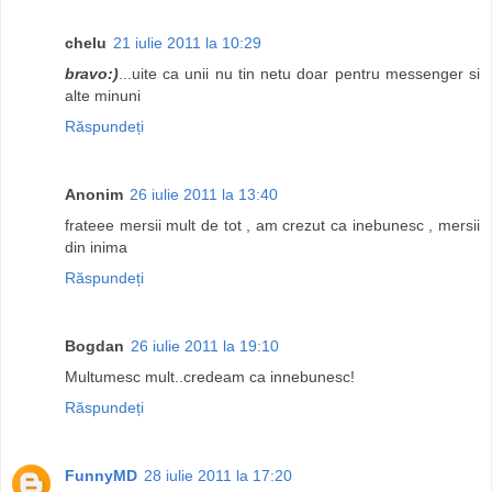
chelu
21 iulie 2011 la 10:29
bravo:)
...uite ca unii nu tin netu doar pentru messenger si
alte minuni
Răspundeți
Anonim
26 iulie 2011 la 13:40
frateee mersii mult de tot , am crezut ca inebunesc , mersii
din inima
Răspundeți
Bogdan
26 iulie 2011 la 19:10
Multumesc mult..credeam ca innebunesc!
Răspundeți
FunnyMD
28 iulie 2011 la 17:20