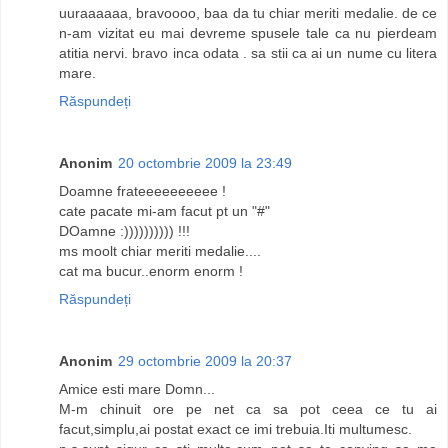
uuraaaaaa, bravoooo, baa da tu chiar meriti medalie. de ce
n-am vizitat eu mai devreme spusele tale ca nu pierdeam
atitia nervi. bravo inca odata . sa stii ca ai un nume cu litera
mare.
Răspundeți
Anonim
20 octombrie 2009 la 23:49
Doamne frateeeeeeeeee !
cate pacate mi-am facut pt un "#"
DOamne :)))))))))) !!!
ms moolt chiar meriti medalie....
cat ma bucur..enorm enorm !
Răspundeți
Anonim
29 octombrie 2009 la 20:37
Amice esti mare Domn...
M-m chinuit ore pe net ca sa pot ceea ce tu ai
facut,simplu,ai postat exact ce imi trebuia.Iti multumesc.