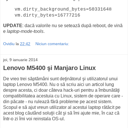
vm.dirty_background_bytes=50331648
vm.dirty_bytes=16777216
UPDATE
: dacă valorile nu se setează după reboot, de vină
e
laptop-mode-tools
.
Ovidiu
la
22:42
Niciun comentariu:
joi, 9 ianuarie 2014
Lenovo M5400 şi Manjaro Linux
De vreo trei săptămâni sunt deţinătorul şi utilizatorul unui
laptop Lenovo M5400. Nu o să scriu aici un articol lung
despre acesta, ci doar câteva hack-uri pentru a îmbunătăţi
compatibilitatea acestuia cu Linux, sistem de operare care -
din păcate - nu rulează fără probleme pe acest sistem.
Scopul e să ajut vreun utilizator al acestui laptop rătăcit pe
acest blog căutând soluţii cât şi să îmi ajute mie, în caz că
într-o zi îmi voi reinstala OS-ul.