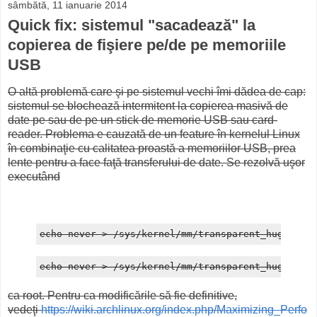
sâmbătă, 11 ianuarie 2014
Quick fix: sistemul "sacadează" la
copierea de fişiere pe/de pe memoriile
USB
O altă problemă care şi pe sistemul vechi îmi dădea de cap:
sistemul se blochează intermitent la copierea masivă de
date pe sau de pe un stick de memorie USB sau card-
reader. Problema e cauzată de un feature în kernelul Linux
în combinaţie cu calitatea proastă a memoriilor USB, prea
lente pentru a face faţă transferului de date. Se rezolvă uşor
executând
echo never > /sys/kernel/mm/transparent_hugepage/
echo never > /sys/kernel/mm/transparent_hugepage/
ca root. Pentru ca modificările să fie definitive,
vedeţi
https://wiki.archlinux.org/index.php/Maximizing_Perfo