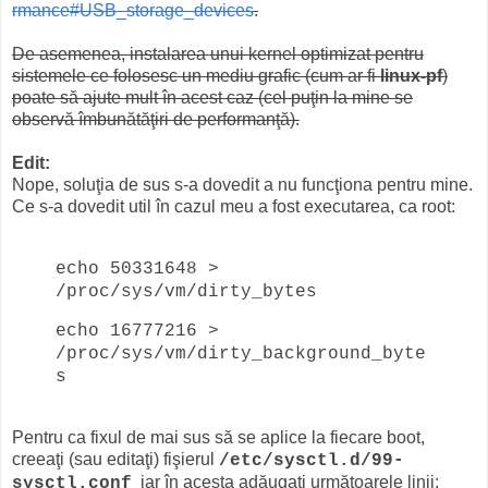
rmance#USB_storage_devices
.
De asemenea, instalarea unui kernel optimizat pentru
sistemele ce folosesc un mediu grafic (cum ar fi
linux-pf
)
poate să ajute mult în acest caz (cel puţin la mine se
observă îmbunătăţiri de performanţă).
Edit:
Nope, soluţia de sus s-a dovedit a nu funcţiona pentru mine.
Ce s-a dovedit util în cazul meu a fost executarea, ca root:
echo
50331648
>
/proc/sys/vm/dirty_bytes
echo 16777216 >
/proc/sys/vm/dirty_background_byte
s
Pentru ca fixul de mai sus să se aplice la fiecare boot,
creeaţi (sau editaţi) fişierul
/etc/sysctl.d/99-
iar în acesta adăugaţi următoarele linii:
sysctl.conf