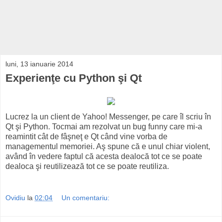
luni, 13 ianuarie 2014
Experienţe cu Python şi Qt
Lucrez la un client de Yahoo! Messenger, pe care îl scriu în
Qt şi Python. Tocmai am rezolvat un bug funny care mi-a
reamintit cât de fâşneţ e Qt când vine vorba de
managementul memoriei. Aş spune că e unul chiar violent,
având în vedere faptul că acesta dealocă tot ce se poate
dealoca şi reutilizează tot ce se poate reutiliza.
Ovidiu
la
02:04
Un comentariu: