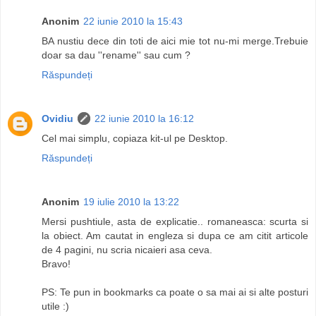
Anonim
22 iunie 2010 la 15:43
BA nustiu dece din toti de aici mie tot nu-mi merge.Trebuie
doar sa dau ''rename'' sau cum ?
Răspundeți
Ovidiu
22 iunie 2010 la 16:12
Cel mai simplu, copiaza kit-ul pe Desktop.
Răspundeți
Anonim
19 iulie 2010 la 13:22
Mersi pushtiule, asta de explicatie.. romaneasca: scurta si
la obiect. Am cautat in engleza si dupa ce am citit articole
de 4 pagini, nu scria nicaieri asa ceva.
Bravo!
PS: Te pun in bookmarks ca poate o sa mai ai si alte posturi
utile :)