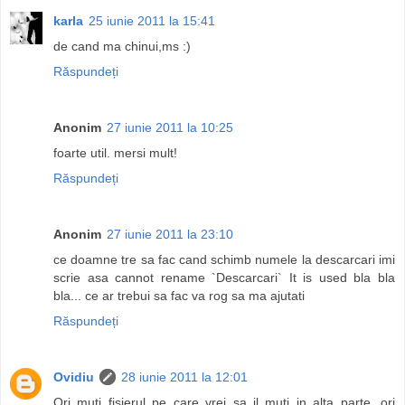
karla
25 iunie 2011 la 15:41
de cand ma chinui,ms :)
Răspundeți
Anonim
27 iunie 2011 la 10:25
foarte util. mersi mult!
Răspundeți
Anonim
27 iunie 2011 la 23:10
ce doamne tre sa fac cand schimb numele la descarcari imi
scrie asa cannot rename `Descarcari` It is used bla bla
bla... ce ar trebui sa fac va rog sa ma ajutati
Răspundeți
Ovidiu
28 iunie 2011 la 12:01
Ori muti fisierul pe care vrei sa il muti in alta parte, ori