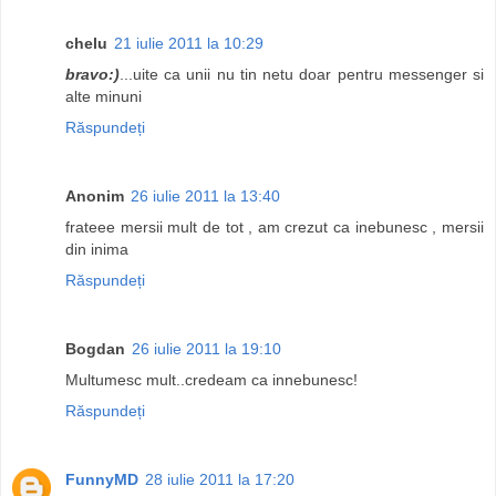
chelu
21 iulie 2011 la 10:29
bravo:)
...uite ca unii nu tin netu doar pentru messenger si
alte minuni
Răspundeți
Anonim
26 iulie 2011 la 13:40
frateee mersii mult de tot , am crezut ca inebunesc , mersii
din inima
Răspundeți
Bogdan
26 iulie 2011 la 19:10
Multumesc mult..credeam ca innebunesc!
Răspundeți
FunnyMD
28 iulie 2011 la 17:20