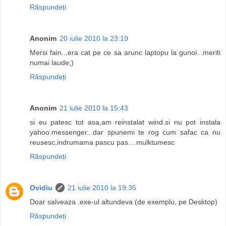
Răspundeți
Anonim
20 iulie 2010 la 23:19
Mersi fain...era cat pe ce sa arunc laptopu la gunoi...meriti
numai laude;)
Răspundeți
Anonim
21 iulie 2010 la 15:43
si eu patesc tot asa,am reinstalat wind.si nu pot instala
yahoo.messenger...dar spunemi te rog cum safac ca nu
reusesc,indrumama pascu pas....mulktumesc
Răspundeți
Ovidiu
21 iulie 2010 la 19:35
Doar salveaza .exe-ul altundeva (de exemplu, pe Desktop)
Răspundeți