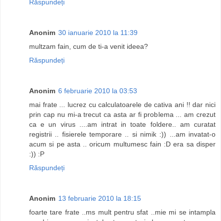
Răspundeți
Anonim
30 ianuarie 2010 la 11:39
multzam fain, cum de ti-a venit ideea?
Răspundeți
Anonim
6 februarie 2010 la 03:53
mai frate ... lucrez cu calculatoarele de cativa ani !! dar nici
prin cap nu mi-a trecut ca asta ar fi problema ... am crezut
ca e un virus ....am intrat in toate foldere.. am curatat
registrii .. fisierele temporare .. si nimik :)) ...am invatat-o
acum si pe asta .. oricum multumesc fain :D era sa disper
:)) :P
Răspundeți
Anonim
13 februarie 2010 la 18:15
foarte tare frate ..ms mult pentru sfat ..mie mi se intampla