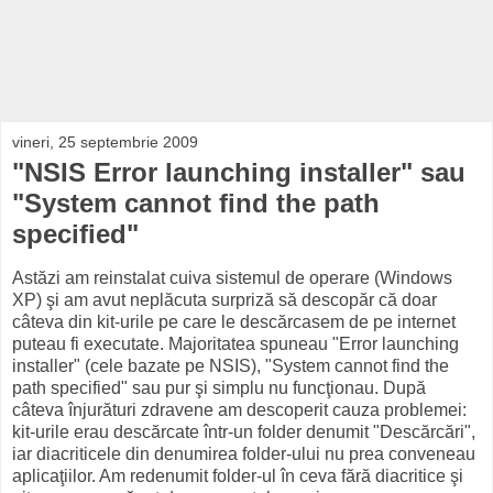
vineri, 25 septembrie 2009
"NSIS Error launching installer" sau
"System cannot find the path
specified"
Astăzi am reinstalat cuiva sistemul de operare (Windows
XP) şi am avut neplăcuta surpriză să descopăr că doar
câteva din kit-urile pe care le descărcasem de pe internet
puteau fi executate. Majoritatea spuneau "Error launching
installer" (cele bazate pe NSIS), "System cannot find the
path specified" sau pur şi simplu nu funcţionau. După
câteva înjurături zdravene am descoperit cauza problemei:
kit-urile erau descărcate într-un folder denumit "Descărcări",
iar diacriticele din denumirea folder-ului nu prea conveneau
aplicaţiilor. Am redenumit folder-ul în ceva fără diacritice şi