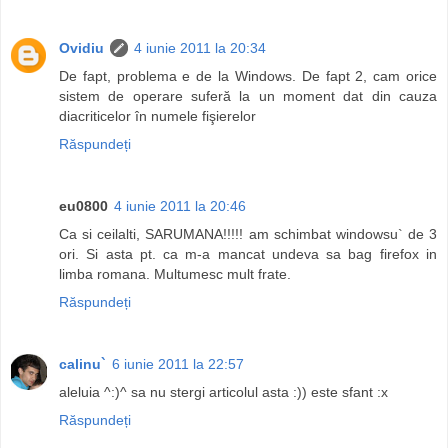
Ovidiu
4 iunie 2011 la 20:34
De fapt, problema e de la Windows. De fapt 2, cam orice
sistem de operare suferă la un moment dat din cauza
diacriticelor în numele fişierelor
Răspundeți
eu0800
4 iunie 2011 la 20:46
Ca si ceilalti, SARUMANA!!!!! am schimbat windowsu` de 3
ori. Si asta pt. ca m-a mancat undeva sa bag firefox in
limba romana. Multumesc mult frate.
Răspundeți
calinu`
6 iunie 2011 la 22:57
aleluia ^:)^ sa nu stergi articolul asta :)) este sfant :x
Răspundeți