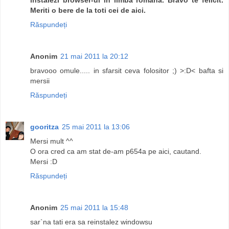
Meriti o bere de la toti cei de aici.
Răspundeți
Anonim
21 mai 2011 la 20:12
bravooo omule..... in sfarsit ceva folositor ;) >:D< bafta si
mersii
Răspundeți
gooritza
25 mai 2011 la 13:06
Mersi mult ^^
O ora cred ca am stat de-am p654a pe aici, cautand.
Mersi :D
Răspundeți
Anonim
25 mai 2011 la 15:48
sar`na tati era sa reinstalez windowsu