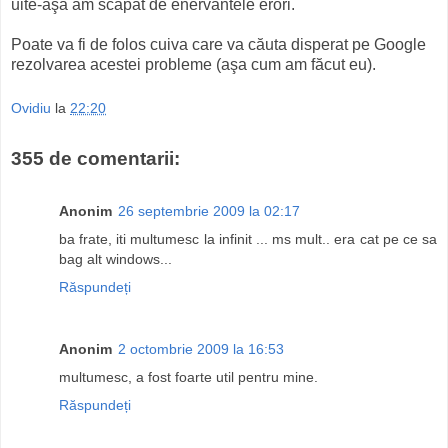
uite-aşa am scăpat de enervantele erori.
Poate va fi de folos cuiva care va căuta disperat pe Google
rezolvarea acestei probleme (aşa cum am făcut eu).
Ovidiu
la
22:20
355 de comentarii:
Anonim
26 septembrie 2009 la 02:17
ba frate, iti multumesc la infinit ... ms mult.. era cat pe ce sa
bag alt windows...
Răspundeți
Anonim
2 octombrie 2009 la 16:53
multumesc, a fost foarte util pentru mine.
Răspundeți