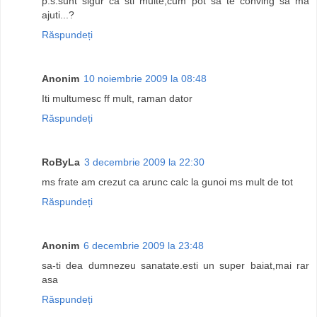
p.s.sunt sigur ca sti multe,cum pot sa te conving sa ma
ajuti...?
Răspundeți
Anonim
10 noiembrie 2009 la 08:48
Iti multumesc ff mult, raman dator
Răspundeți
RoByLa
3 decembrie 2009 la 22:30
ms frate am crezut ca arunc calc la gunoi ms mult de tot
Răspundeți
Anonim
6 decembrie 2009 la 23:48
sa-ti dea dumnezeu sanatate.esti un super baiat,mai rar
asa
Răspundeți