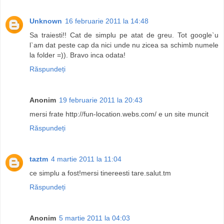
Unknown
16 februarie 2011 la 14:48
Sa traiesti!! Cat de simplu pe atat de greu. Tot google`u
l`am dat peste cap da nici unde nu zicea sa schimb numele
la folder =)). Bravo inca odata!
Răspundeți
Anonim
19 februarie 2011 la 20:43
mersi frate http://fun-location.webs.com/ e un site muncit
Răspundeți
taztm
4 martie 2011 la 11:04
ce simplu a fost!mersi tinereesti tare.salut.tm
Răspundeți
Anonim
5 martie 2011 la 04:03