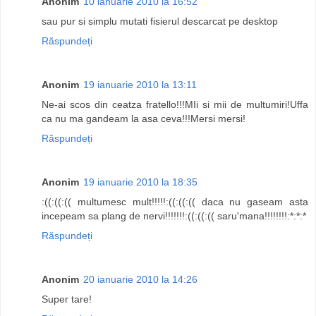
Anonim
10 ianuarie 2010 la 16:52
sau pur si simplu mutati fisierul descarcat pe desktop
Răspundeți
Anonim
19 ianuarie 2010 la 13:11
Ne-ai scos din ceatza fratello!!!MIi si mii de multumiri!Uffa
ca nu ma gandeam la asa ceva!!!Mersi mersi!
Răspundeți
Anonim
19 ianuarie 2010 la 18:35
:((:((:(( multumesc mult!!!!!:((:((:(( daca nu gaseam asta
incepeam sa plang de nervi!!!!!!!:((:((:(( saru'mana!!!!!!!!:*:*:*
Răspundeți
Anonim
20 ianuarie 2010 la 14:26
Super tare!