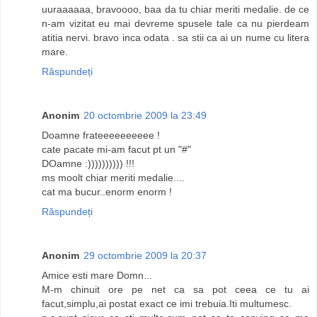
uuraaaaaa, bravoooo, baa da tu chiar meriti medalie. de ce
n-am vizitat eu mai devreme spusele tale ca nu pierdeam
atitia nervi. bravo inca odata . sa stii ca ai un nume cu litera
mare.
Răspundeți
Anonim
20 octombrie 2009 la 23:49
Doamne frateeeeeeeeee !
cate pacate mi-am facut pt un "#"
DOamne :)))))))))) !!!
ms moolt chiar meriti medalie....
cat ma bucur..enorm enorm !
Răspundeți
Anonim
29 octombrie 2009 la 20:37
Amice esti mare Domn...
M-m chinuit ore pe net ca sa pot ceea ce tu ai
facut,simplu,ai postat exact ce imi trebuia.Iti multumesc.