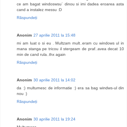
ce am bagat windoswsu` dinou si imi dadea eroarea asta
cand a instalez messu :D
Răspundeți
Anonim
27 aprilie 2011 la 15:48
mi am luat o si eu . Multzam mult..eram cu windows ul in
mana stanga pe tricou il stergeam de praf..avea decat 10
min de cand rula..thx again
Răspundeți
Anonim
30 aprilie 2011 la 14:02
da :) multumesc de informatie :) era sa bag windws-ul din
nou :)
Răspundeți
Anonim
30 aprilie 2011 la 19:24
Multumesc