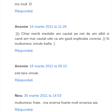
ms mult :D
Răspundeți
Anonim
16 martie 2011 la 11:26
:))) Chiar meriti medalie am cautat pe net de am albit si
cand am mai cautat uite ca am gasit explicatia corecta ;)) Iti
multumesc omule bafta :)
Răspundeți
Anonim
18 martie 2011 la 09:15
esti tare omule
Răspundeți
Nicu
30 martie 2011 la 14:53
multumesc frate...ma enerva foarte mult eroarea aia
Răspundeți