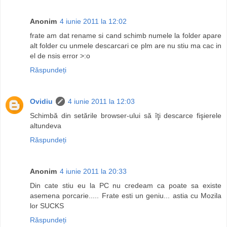
Anonim
4 iunie 2011 la 12:02
frate am dat rename si cand schimb numele la folder apare
alt folder cu unmele descarcari ce plm are nu stiu ma cac in
el de nsis error >:o
Răspundeți
Ovidiu
4 iunie 2011 la 12:03
Schimbă din setările browser-ului să îţi descarce fişierele
altundeva
Răspundeți
Anonim
4 iunie 2011 la 20:33
Din cate stiu eu la PC nu credeam ca poate sa existe
asemena porcarie..... Frate esti un geniu... astia cu Mozila
lor SUCKS
Răspundeți