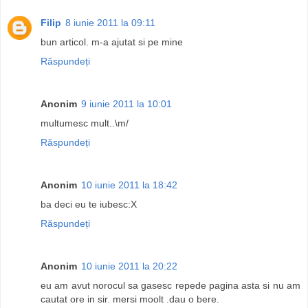
Filip
8 iunie 2011 la 09:11
bun articol. m-a ajutat si pe mine
Răspundeți
Anonim
9 iunie 2011 la 10:01
multumesc mult..\m/
Răspundeți
Anonim
10 iunie 2011 la 18:42
ba deci eu te iubesc:X
Răspundeți
Anonim
10 iunie 2011 la 20:22
eu am avut norocul sa gasesc repede pagina asta si nu am
cautat ore in sir. mersi moolt .dau o bere.