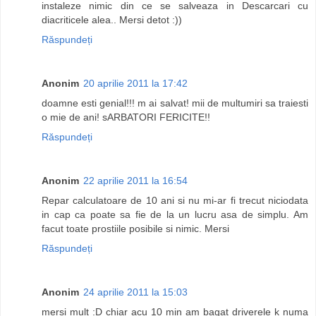
instaleze nimic din ce se salveaza in Descarcari cu
diacriticele alea.. Mersi detot :))
Răspundeți
Anonim
20 aprilie 2011 la 17:42
doamne esti genial!!! m ai salvat! mii de multumiri sa traiesti
o mie de ani! sARBATORI FERICITE!!
Răspundeți
Anonim
22 aprilie 2011 la 16:54
Repar calculatoare de 10 ani si nu mi-ar fi trecut niciodata
in cap ca poate sa fie de la un lucru asa de simplu. Am
facut toate prostiile posibile si nimic. Mersi
Răspundeți
Anonim
24 aprilie 2011 la 15:03
mersi mult :D chiar acu 10 min am bagat driverele k numa