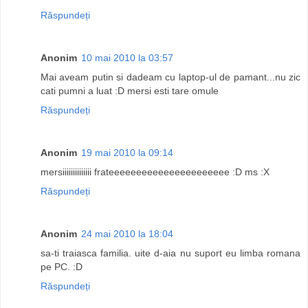
Răspundeți
Anonim
10 mai 2010 la 03:57
Mai aveam putin si dadeam cu laptop-ul de pamant...nu zic
cati pumni a luat :D mersi esti tare omule
Răspundeți
Anonim
19 mai 2010 la 09:14
mersiiiiiiiiiiiiii frateeeeeeeeeeeeeeeeeeeeee :D ms :X
Răspundeți
Anonim
24 mai 2010 la 18:04
sa-ti traiasca familia. uite d-aia nu suport eu limba romana
pe PC. :D
Răspundeți