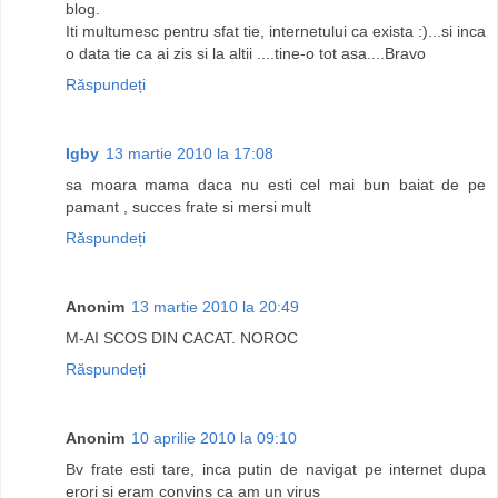
blog.
Iti multumesc pentru sfat tie, internetului ca exista :)...si inca
o data tie ca ai zis si la altii ....tine-o tot asa....Bravo
Răspundeți
Igby
13 martie 2010 la 17:08
sa moara mama daca nu esti cel mai bun baiat de pe
pamant , succes frate si mersi mult
Răspundeți
Anonim
13 martie 2010 la 20:49
M-AI SCOS DIN CACAT. NOROC
Răspundeți
Anonim
10 aprilie 2010 la 09:10
Bv frate esti tare, inca putin de navigat pe internet dupa
erori si eram convins ca am un virus