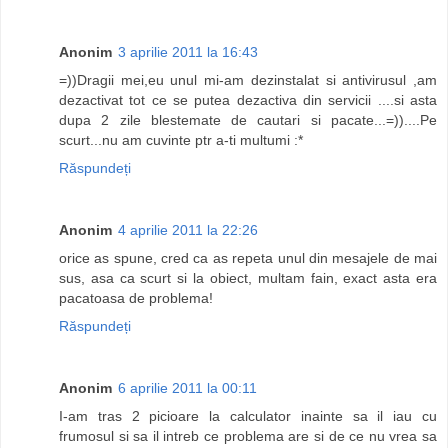
Anonim
3 aprilie 2011 la 16:43
=))Dragii mei,eu unul mi-am dezinstalat si antivirusul ,am
dezactivat tot ce se putea dezactiva din servicii ....si asta
dupa 2 zile blestemate de cautari si pacate...=))....Pe
scurt...nu am cuvinte ptr a-ti multumi :*
Răspundeți
Anonim
4 aprilie 2011 la 22:26
orice as spune, cred ca as repeta unul din mesajele de mai
sus, asa ca scurt si la obiect, multam fain, exact asta era
pacatoasa de problema!
Răspundeți
Anonim
6 aprilie 2011 la 00:11
I-am tras 2 picioare la calculator inainte sa il iau cu
frumosul si sa il intreb ce problema are si de ce nu vrea sa