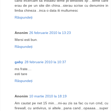
cand incercam sa instalez teme pt windows xp ...teme care
erau de pe un site din china...sierau scrise cu denumire in
limba chineza ..inca o data iti multumesc
Răspundeți
Anonim
26 februarie 2010 la 13:23
Mersi esti bun.
Răspundeți
gaby
28 februarie 2010 la 10:37
ms frate....
esti tare
Răspundeți
Anonim
10 martie 2010 la 18:19
Am cautat pe net 15 min....mi-au zis sa fac cu run cmd, cu
firewall, cu antivirus, si altele...pana cand...opaaaa....super