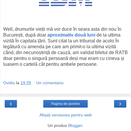
Well, drumurile vieții mă vor duce în seara asta din nou în
București, după doar
aproximativ două luni
de la ultima
vizită în capitala țării. Sunt citat la un tribunal de acolo în
legătură cu amenda pe care am primit-o la ultima vizită
când, din necunoștință de cauză, am validat biletul de RATB
doar pentru o singură persoană deși mai eram cu cineva și
luasem o cartelă cât pentru ambele persoane.
Ovidiu
la
19:39
Un comentariu:
‹
›
Pagina de pornire
Afișați versiunea pentru web
Un produs
Blogger
.