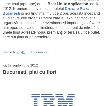
concursul (aproape) anual
Best Linux Application
, ediţia
2012. Premierea a avut loc la hotelul
Crowne Plaza
Bucureşti
şi n-a ţinut mai mult de 2 ore, aceasta începând
cu discursurile organizatorilor care au explicat motivaţia
organizării unui astfel de eveniment şi importanţa software-
ului open-source şi terminându-se cu calupul de întrebări,
unele fiind adresate nouă, premianţilor (era să uit de bufet,
care s-a ţinut după premiere).
Ovidiu
la
22:41
Un comentariu:
joi, 27 septembrie 2012
Bucureşti, plai cu flori