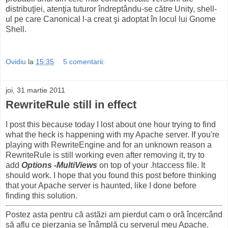
distribuţiei, atenţia tuturor îndreptându-se către Unity, shell-
ul pe care Canonical l-a creat şi adoptat în locul lui Gnome
Shell.
Ovidiu
la
15:35
5 comentarii:
joi, 31 martie 2011
RewriteRule still in effect
I post this because today I lost about one hour trying to find
what the heck is happening with my Apache server. If you're
playing with RewriteEngine and for an unknown reason a
RewriteRule is still working even after removing it, try to
add
Options -MultiViews
on top of your .htaccess file. It
should work. I hope that you found this post before thinking
that your Apache server is haunted, like I done before
finding this solution.
Postez asta pentru că astăzi am pierdut cam o oră încercând
să aflu ce pierzania se înâmplă cu serverul meu Apache.