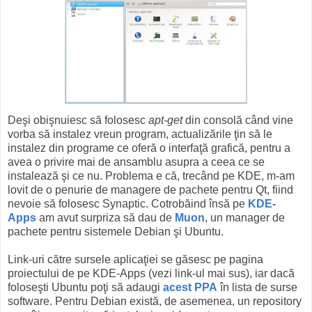
Deşi obişnuiesc să folosesc
apt-get
din consolă când vine
vorba să instalez vreun program, actualizările ţin să le
instalez din programe ce oferă o interfaţă grafică, pentru a
avea o privire mai de ansamblu asupra a ceea ce se
instalează şi ce nu. Problema e că, trecând pe KDE, m-am
lovit de o penurie de managere de pachete pentru Qt, fiind
nevoie să folosesc Synaptic. Cotrobăind însă pe
KDE-
Apps
am avut surpriza să dau de
Muon
, un manager de
pachete pentru sistemele Debian şi Ubuntu.
Link-uri către sursele aplicaţiei se găsesc pe pagina
proiectului de pe KDE-Apps (vezi link-ul mai sus), iar dacă
foloseşti Ubuntu poţi să adaugi
acest PPA
în lista de surse
software. Pentru Debian există, de asemenea, un repository