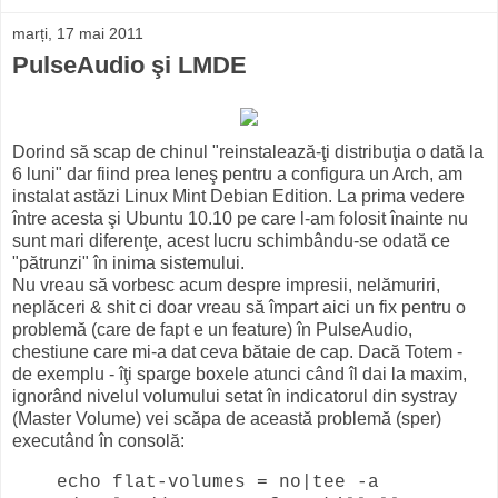
marți, 17 mai 2011
PulseAudio şi LMDE
Dorind să scap de chinul "reinstalează-ţi distribuţia o dată la
6 luni" dar fiind prea leneş pentru a configura un Arch, am
instalat astăzi Linux Mint Debian Edition. La prima vedere
între acesta şi Ubuntu 10.10 pe care l-am folosit înainte nu
sunt mari diferenţe, acest lucru schimbându-se odată ce
"pătrunzi" în inima sistemului.
Nu vreau să vorbesc acum despre impresii, nelămuriri,
neplăceri & shit ci doar vreau să împart aici un fix pentru o
problemă (care de fapt e un feature) în PulseAudio,
chestiune care mi-a dat ceva bătaie de cap. Dacă Totem -
de exemplu - îţi sparge boxele atunci când îl dai la maxim,
ignorând nivelul volumului setat în indicatorul din systray
(Master Volume) vei scăpa de această problemă (sper)
executând în consolă:
echo flat-volumes = no|tee -a