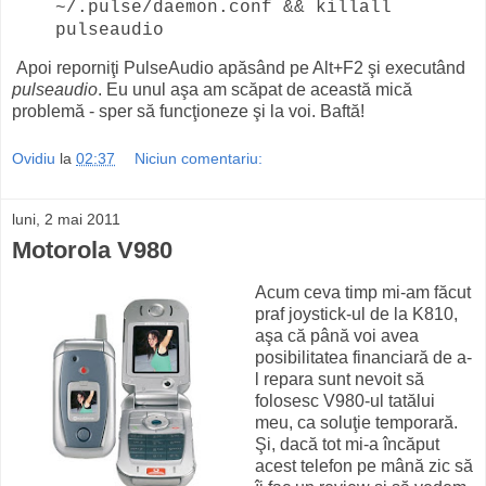
~/.pulse/daemon.conf && killall
pulseaudio
Apoi reporniţi PulseAudio apăsând pe Alt+F2 şi executând
pulseaudio
. Eu unul aşa am scăpat de această mică
problemă - sper să funcţioneze şi la voi. Baftă!
Ovidiu
la
02:37
Niciun comentariu:
luni, 2 mai 2011
Motorola V980
Acum ceva timp mi-am făcut
praf joystick-ul de la K810,
aşa că până voi avea
posibilitatea financiară de a-
l repara sunt nevoit să
folosesc V980-ul tatălui
meu, ca soluţie temporară.
Şi, dacă tot mi-a încăput
acest telefon pe mână zic să