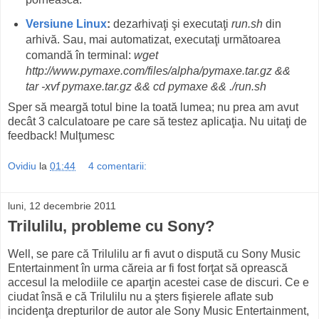
Versiune Linux
:
dezarhivaţi şi executaţi
run.sh
din
arhivă. Sau, mai automatizat, executaţi următoarea
comandă în terminal:
wget
http://www.pymaxe.com/files/alpha/pymaxe.tar.gz &&
tar -xvf pymaxe.tar.gz && cd pymaxe && ./run.sh
Sper să meargă totul bine la toată lumea; nu prea am avut
decât 3 calculatoare pe care să testez aplicaţia. Nu uitaţi de
feedback! Mulţumesc
Ovidiu
la
01:44
4 comentarii:
luni, 12 decembrie 2011
Trilulilu, probleme cu Sony?
Well, se pare că Trilulilu ar fi avut o dispută cu Sony Music
Entertainment în urma căreia ar fi fost forţat să oprească
accesul la melodiile ce aparţin acestei case de discuri. Ce e
ciudat însă e că Trilulilu nu a şters fişierele aflate sub
incidenţa drepturilor de autor ale Sony Music Entertainment,