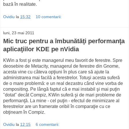
bază în realitate.
Ovidiu
la
15:32
10 comentarii:
luni, 23 mai 2011
Mic truc pentru a îmbunătăţi performanţa
aplicaţiilor KDE pe nVidia
KWin a fost şi este managerul meu favorit de ferestre. Spre
deosebire de Metacity, managerul de ferestre din Gnome,
acesta vine cu câteva opţiuni în plus care să ajute la
administrarea mai facilă a ferestrelor. Totuşi acesta suferă
de o mare problemă: e un real dezastru când vine vorba de
compositing. Pe lângă faptul că e mai instabil şi mai puţin
"dotat" decât Compiz, KWin suferă şi de mari probleme de
performanţă. La mine - cel puţin - efectul de minimizare al
ferestrelor are un framerate oribil în comparaţie cu ce
obţineam în Compiz.
Ovidiu
la
12:15
6 comentarii: