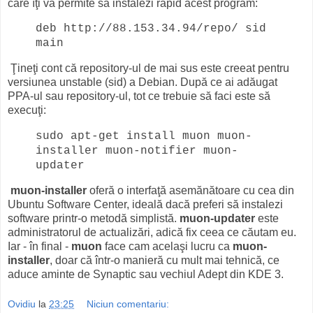
care îţi va permite să instalezi rapid acest program:
deb http://88.153.34.94/repo/ sid
main
Ţineţi cont că repository-ul de mai sus este creeat pentru
versiunea unstable (sid) a Debian. După ce ai adăugat
PPA-ul sau repository-ul, tot ce trebuie să faci este să
execuţi:
sudo apt-get install muon muon-
installer muon-notifier muon-
updater
muon-installer
oferă o interfaţă asemănătoare cu cea din
Ubuntu Software Center, ideală dacă preferi să instalezi
software printr-o metodă simplistă.
muon-updater
este
administratorul de actualizări, adică fix ceea ce căutam eu.
Iar - în final -
muon
face cam acelaşi lucru ca
muon-
installer
, doar că într-o manieră cu mult mai tehnică, ce
aduce aminte de Synaptic sau vechiul Adept din KDE 3.
Ovidiu
la
23:25
Niciun comentariu: