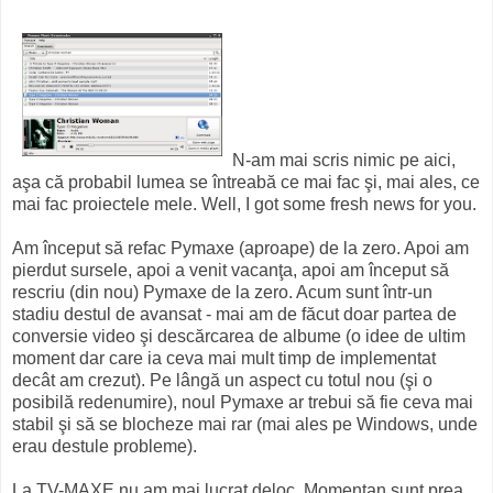
N-am mai scris nimic pe aici,
aşa că probabil lumea se întreabă ce mai fac şi, mai ales, ce
mai fac proiectele mele. Well, I got some fresh news for you.
Am început să refac Pymaxe (aproape) de la zero. Apoi am
pierdut sursele, apoi a venit vacanţa, apoi am început să
rescriu (din nou) Pymaxe de la zero. Acum sunt într-un
stadiu destul de avansat - mai am de făcut doar partea de
conversie video şi descărcarea de albume (o idee de ultim
moment dar care ia ceva mai mult timp de implementat
decât am crezut). Pe lângă un aspect cu totul nou (şi o
posibilă redenumire), noul Pymaxe ar trebui să fie ceva mai
stabil şi să se blocheze mai rar (mai ales pe Windows, unde
erau destule probleme).
La TV-MAXE nu am mai lucrat deloc. Momentan sunt prea