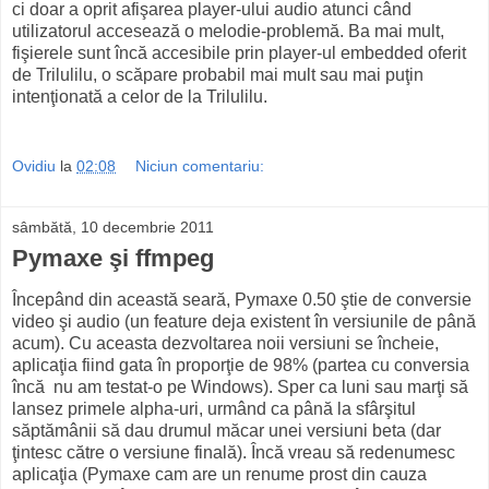
ci doar a oprit afişarea player-ului audio atunci când
utilizatorul accesează o melodie-problemă. Ba mai mult,
fişierele sunt încă accesibile prin player-ul embedded oferit
de Trilulilu, o scăpare probabil mai mult sau mai puţin
intenţionată a celor de la Trilulilu.
Ovidiu
la
02:08
Niciun comentariu:
sâmbătă, 10 decembrie 2011
Pymaxe şi ffmpeg
Începând din această seară, Pymaxe 0.50 ştie de conversie
video şi audio (un feature deja existent în versiunile de până
acum). Cu aceasta dezvoltarea noii versiuni se încheie,
aplicaţia fiind gata în proporţie de 98% (partea cu conversia
încă nu am testat-o pe Windows). Sper ca luni sau marţi să
lansez primele alpha-uri, urmând ca până la sfârşitul
săptămânii să dau drumul măcar unei versiuni beta (dar
ţintesc către o versiune finală). Încă vreau să redenumesc
aplicaţia (Pymaxe cam are un renume prost din cauza