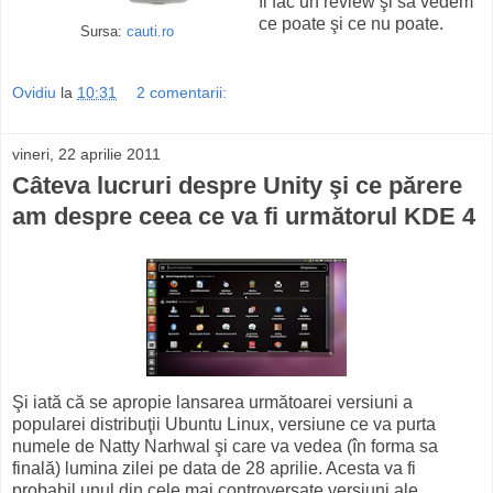
îi fac un review şi să vedem
ce poate şi ce nu poate.
Sursa:
cauti.ro
Ovidiu
la
10:31
2 comentarii:
vineri, 22 aprilie 2011
Câteva lucruri despre Unity şi ce părere
am despre ceea ce va fi următorul KDE 4
Şi iată că se apropie lansarea următoarei versiuni a
popularei distribuţii Ubuntu Linux, versiune ce va purta
numele de Natty Narhwal şi care va vedea (în forma sa
finală) lumina zilei pe data de 28 aprilie. Acesta va fi
probabil unul din cele mai controversate versiuni ale