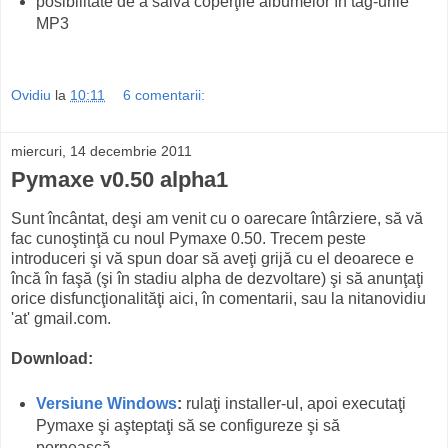
posibilitate de a salva coperţile albumelor în tag-urile
MP3
Ovidiu
la
10:11
6 comentarii:
miercuri, 14 decembrie 2011
Pymaxe v0.50 alpha1
Sunt încântat, deşi am venit cu o oarecare întârziere, să vă
fac cunoştinţă cu noul Pymaxe 0.50. Trecem peste
introduceri şi vă spun doar să aveţi grijă cu el deoarece e
încă în faşă (şi în stadiu alpha de dezvoltare) şi să anunţaţi
orice disfuncţionalităţi aici, în comentarii, sau la nitanovidiu
'at' gmail.com.
Download:
Versiune Windows
:
rulaţi installer-ul, apoi executaţi
Pymaxe şi aşteptaţi să se configureze şi să
pornească.