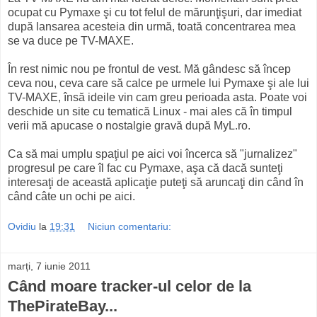
ocupat cu Pymaxe şi cu tot felul de mărunţişuri, dar imediat
după lansarea acesteia din urmă, toată concentrarea mea
se va duce pe TV-MAXE.
În rest nimic nou pe frontul de vest. Mă gândesc să încep
ceva nou, ceva care să calce pe urmele lui Pymaxe şi ale lui
TV-MAXE, însă ideile vin cam greu perioada asta. Poate voi
deschide un site cu tematică Linux - mai ales că în timpul
verii mă apucase o nostalgie gravă după MyL.ro.
Ca să mai umplu spaţiul pe aici voi încerca să "jurnalizez"
progresul pe care îl fac cu Pymaxe, aşa că dacă sunteţi
interesaţi de această aplicaţie puteţi să aruncaţi din când în
când câte un ochi pe aici.
Ovidiu
la
19:31
Niciun comentariu:
marți, 7 iunie 2011
Când moare tracker-ul celor de la
ThePirateBay...