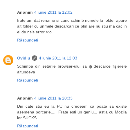
Anonim
4 iunie 2011 la 12:02
frate am dat rename si cand schimb numele la folder apare
alt folder cu unmele descarcari ce plm are nu stiu ma cac in
el de nsis error >:o
Răspundeți
Ovidiu
4 iunie 2011 la 12:03
Schimbă din setările browser-ului să îţi descarce fişierele
altundeva
Răspundeți
Anonim
4 iunie 2011 la 20:33
Din cate stiu eu la PC nu credeam ca poate sa existe
asemena porcarie..... Frate esti un geniu... astia cu Mozila
lor SUCKS
Răspundeți