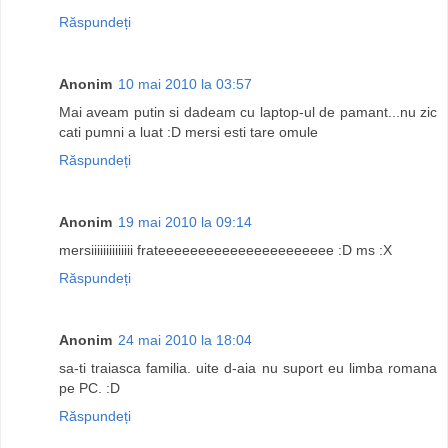
Răspundeți
Anonim
10 mai 2010 la 03:57
Mai aveam putin si dadeam cu laptop-ul de pamant...nu zic
cati pumni a luat :D mersi esti tare omule
Răspundeți
Anonim
19 mai 2010 la 09:14
mersiiiiiiiiiiiiii frateeeeeeeeeeeeeeeeeeeeee :D ms :X
Răspundeți
Anonim
24 mai 2010 la 18:04
sa-ti traiasca familia. uite d-aia nu suport eu limba romana
pe PC. :D
Răspundeți