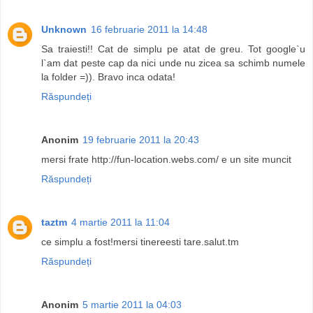
Unknown
16 februarie 2011 la 14:48
Sa traiesti!! Cat de simplu pe atat de greu. Tot google`u
l`am dat peste cap da nici unde nu zicea sa schimb numele
la folder =)). Bravo inca odata!
Răspundeți
Anonim
19 februarie 2011 la 20:43
mersi frate http://fun-location.webs.com/ e un site muncit
Răspundeți
taztm
4 martie 2011 la 11:04
ce simplu a fost!mersi tinereesti tare.salut.tm
Răspundeți
Anonim
5 martie 2011 la 04:03