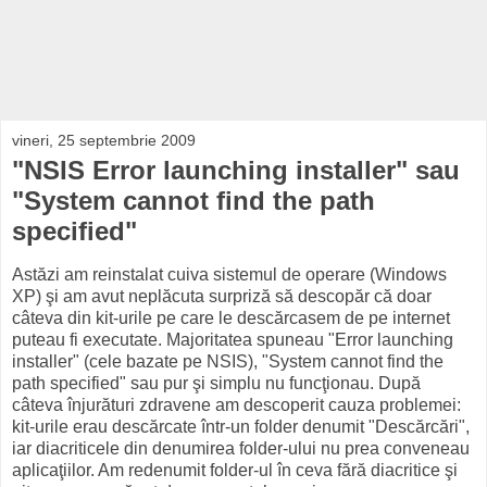
vineri, 25 septembrie 2009
"NSIS Error launching installer" sau
"System cannot find the path
specified"
Astăzi am reinstalat cuiva sistemul de operare (Windows
XP) şi am avut neplăcuta surpriză să descopăr că doar
câteva din kit-urile pe care le descărcasem de pe internet
puteau fi executate. Majoritatea spuneau "Error launching
installer" (cele bazate pe NSIS), "System cannot find the
path specified" sau pur şi simplu nu funcţionau. După
câteva înjurături zdravene am descoperit cauza problemei:
kit-urile erau descărcate într-un folder denumit "Descărcări",
iar diacriticele din denumirea folder-ului nu prea conveneau
aplicaţiilor. Am redenumit folder-ul în ceva fără diacritice şi