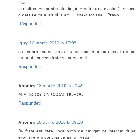
blog.
Iti multumesc pentru sfat tie, internetului ca exista :)...si inca
o data tie ca ai zis si la altii ....tine-o tot asa....Bravo
Răspundeți
Igby
13 martie 2010 la 17:08
sa moara mama daca nu esti cel mai bun baiat de pe
pamant , succes frate si mersi mult
Răspundeți
Anonim
13 martie 2010 la 20:49
M-AI SCOS DIN CACAT. NOROC
Răspundeți
Anonim
10 aprilie 2010 la 09:10
Bv frate esti tare, inca putin de navigat pe internet dupa
erori si eram convins ca am un virus