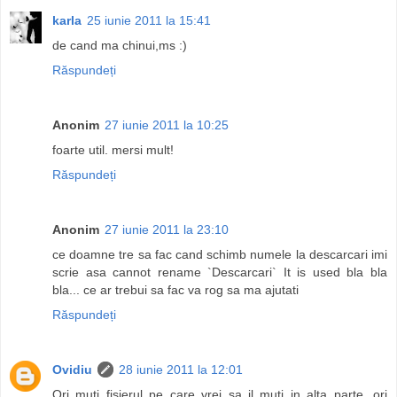
karla
25 iunie 2011 la 15:41
de cand ma chinui,ms :)
Răspundeți
Anonim
27 iunie 2011 la 10:25
foarte util. mersi mult!
Răspundeți
Anonim
27 iunie 2011 la 23:10
ce doamne tre sa fac cand schimb numele la descarcari imi
scrie asa cannot rename `Descarcari` It is used bla bla
bla... ce ar trebui sa fac va rog sa ma ajutati
Răspundeți
Ovidiu
28 iunie 2011 la 12:01
Ori muti fisierul pe care vrei sa il muti in alta parte, ori