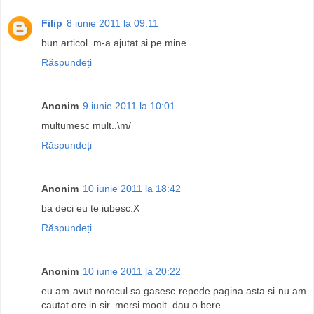
Filip
8 iunie 2011 la 09:11
bun articol. m-a ajutat si pe mine
Răspundeți
Anonim
9 iunie 2011 la 10:01
multumesc mult..\m/
Răspundeți
Anonim
10 iunie 2011 la 18:42
ba deci eu te iubesc:X
Răspundeți
Anonim
10 iunie 2011 la 20:22
eu am avut norocul sa gasesc repede pagina asta si nu am
cautat ore in sir. mersi moolt .dau o bere.