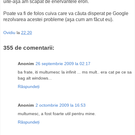
uite-aşa am scăpat de enervantele erori.
Poate va fi de folos cuiva care va căuta disperat pe Google
rezolvarea acestei probleme (aşa cum am făcut eu).
Ovidiu
la
22:20
355 de comentarii:
Anonim
26 septembrie 2009 la 02:17
ba frate, iti multumesc la infinit ... ms mult.. era cat pe ce sa
bag alt windows...
Răspundeți
Anonim
2 octombrie 2009 la 16:53
multumesc, a fost foarte util pentru mine.
Răspundeți