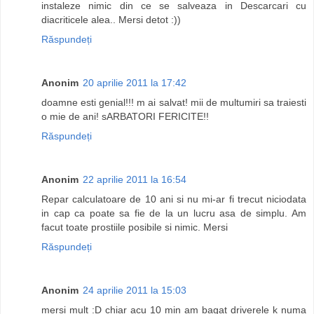
instaleze nimic din ce se salveaza in Descarcari cu
diacriticele alea.. Mersi detot :))
Răspundeți
Anonim
20 aprilie 2011 la 17:42
doamne esti genial!!! m ai salvat! mii de multumiri sa traiesti
o mie de ani! sARBATORI FERICITE!!
Răspundeți
Anonim
22 aprilie 2011 la 16:54
Repar calculatoare de 10 ani si nu mi-ar fi trecut niciodata
in cap ca poate sa fie de la un lucru asa de simplu. Am
facut toate prostiile posibile si nimic. Mersi
Răspundeți
Anonim
24 aprilie 2011 la 15:03
mersi mult :D chiar acu 10 min am bagat driverele k numa