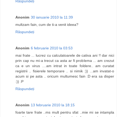
Răspundeți
Anonim
30 ianuarie 2010 la 11:39
multzam fain, cum de ti-a venit ideea?
Răspundeți
Anonim
6 februarie 2010 la 03:53
mai frate ... lucrez cu calculatoarele de cativa ani !! dar nici
prin cap nu mi-a trecut ca asta ar fi problema ... am crezut
ca e un virus ....am intrat in toate foldere.. am curatat
registrii .. fisierele temporare .. si nimik :)) ...am invatat-o
acum si pe asta .. oricum multumesc fain :D era sa disper
:)) :P
Răspundeți
Anonim
13 februarie 2010 la 18:15
foarte tare frate ..ms mult pentru sfat ..mie mi se intampla