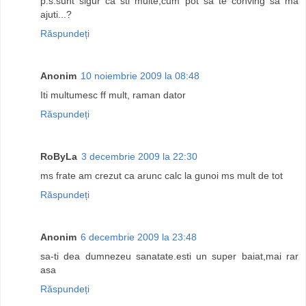
p.s.sunt sigur ca sti multe,cum pot sa te conving sa ma
ajuti...?
Răspundeți
Anonim
10 noiembrie 2009 la 08:48
Iti multumesc ff mult, raman dator
Răspundeți
RoByLa
3 decembrie 2009 la 22:30
ms frate am crezut ca arunc calc la gunoi ms mult de tot
Răspundeți
Anonim
6 decembrie 2009 la 23:48
sa-ti dea dumnezeu sanatate.esti un super baiat,mai rar
asa
Răspundeți