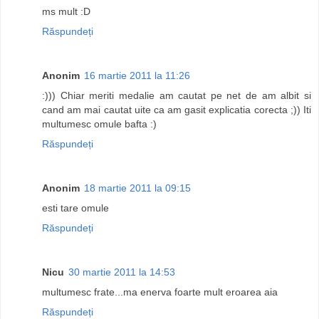
ms mult :D
Răspundeți
Anonim
16 martie 2011 la 11:26
:))) Chiar meriti medalie am cautat pe net de am albit si
cand am mai cautat uite ca am gasit explicatia corecta ;)) Iti
multumesc omule bafta :)
Răspundeți
Anonim
18 martie 2011 la 09:15
esti tare omule
Răspundeți
Nicu
30 martie 2011 la 14:53
multumesc frate...ma enerva foarte mult eroarea aia
Răspundeți