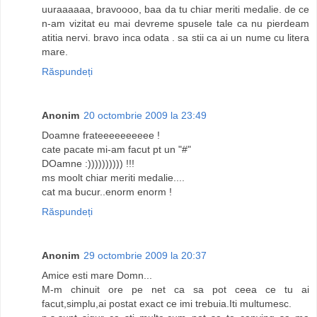
uuraaaaaa, bravoooo, baa da tu chiar meriti medalie. de ce
n-am vizitat eu mai devreme spusele tale ca nu pierdeam
atitia nervi. bravo inca odata . sa stii ca ai un nume cu litera
mare.
Răspundeți
Anonim
20 octombrie 2009 la 23:49
Doamne frateeeeeeeeee !
cate pacate mi-am facut pt un "#"
DOamne :)))))))))) !!!
ms moolt chiar meriti medalie....
cat ma bucur..enorm enorm !
Răspundeți
Anonim
29 octombrie 2009 la 20:37
Amice esti mare Domn...
M-m chinuit ore pe net ca sa pot ceea ce tu ai
facut,simplu,ai postat exact ce imi trebuia.Iti multumesc.