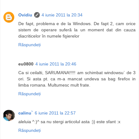
Ovidiu
4 iunie 2011 la 20:34
De fapt, problema e de la Windows. De fapt 2, cam orice
sistem de operare suferă la un moment dat din cauza
diacriticelor în numele fişierelor
Răspundeți
eu0800
4 iunie 2011 la 20:46
Ca si ceilalti, SARUMANA!!!!! am schimbat windowsu` de 3
ori. Si asta pt. ca m-a mancat undeva sa bag firefox in
limba romana. Multumesc mult frate.
Răspundeți
calinu`
6 iunie 2011 la 22:57
aleluia ^:)^ sa nu stergi articolul asta :)) este sfant :x
Răspundeți