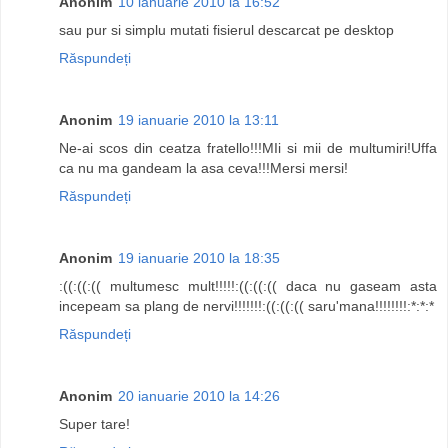
Anonim
10 ianuarie 2010 la 16:52
sau pur si simplu mutati fisierul descarcat pe desktop
Răspundeți
Anonim
19 ianuarie 2010 la 13:11
Ne-ai scos din ceatza fratello!!!MIi si mii de multumiri!Uffa
ca nu ma gandeam la asa ceva!!!Mersi mersi!
Răspundeți
Anonim
19 ianuarie 2010 la 18:35
:((:((:(( multumesc mult!!!!!:((:((:(( daca nu gaseam asta
incepeam sa plang de nervi!!!!!!!:((:((:(( saru'mana!!!!!!!!:*:*:*
Răspundeți
Anonim
20 ianuarie 2010 la 14:26
Super tare!