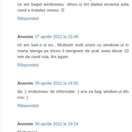
ce am bagat windoswsu` dinou si imi dadea eroarea asta
cand a instalez messu :D
Răspundeți
Anonim
27 aprilie 2011 la 15:48
mi am luat o si eu . Multzam mult..eram cu windows ul in
mana stanga pe tricou il stergeam de praf..avea decat 10
min de cand rula..thx again
Răspundeți
Anonim
30 aprilie 2011 la 14:02
da :) multumesc de informatie :) era sa bag windws-ul din
nou :)
Răspundeți
Anonim
30 aprilie 2011 la 19:24
Multumesc