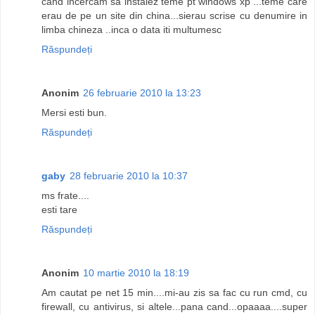
cand incercam sa instalez teme pt windows xp ...teme care
erau de pe un site din china...sierau scrise cu denumire in
limba chineza ..inca o data iti multumesc
Răspundeți
Anonim
26 februarie 2010 la 13:23
Mersi esti bun.
Răspundeți
gaby
28 februarie 2010 la 10:37
ms frate....
esti tare
Răspundeți
Anonim
10 martie 2010 la 18:19
Am cautat pe net 15 min....mi-au zis sa fac cu run cmd, cu
firewall, cu antivirus, si altele...pana cand...opaaaa....super