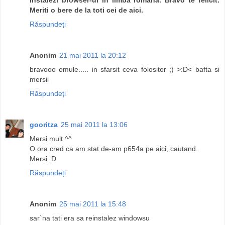
Meriti o bere de la toti cei de aici.
Răspundeți
Anonim
21 mai 2011 la 20:12
bravooo omule..... in sfarsit ceva folositor ;) >:D< bafta si
mersii
Răspundeți
gooritza
25 mai 2011 la 13:06
Mersi mult ^^
O ora cred ca am stat de-am p654a pe aici, cautand.
Mersi :D
Răspundeți
Anonim
25 mai 2011 la 15:48
sar`na tati era sa reinstalez windowsu