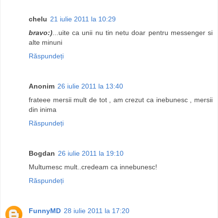
chelu
21 iulie 2011 la 10:29
bravo:)
...uite ca unii nu tin netu doar pentru messenger si
alte minuni
Răspundeți
Anonim
26 iulie 2011 la 13:40
frateee mersii mult de tot , am crezut ca inebunesc , mersii
din inima
Răspundeți
Bogdan
26 iulie 2011 la 19:10
Multumesc mult..credeam ca innebunesc!
Răspundeți
FunnyMD
28 iulie 2011 la 17:20