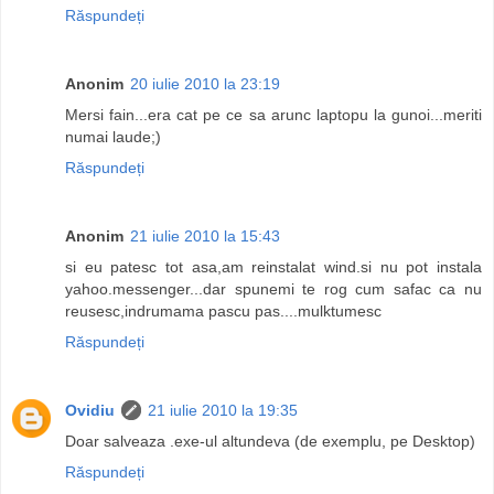
Răspundeți
Anonim
20 iulie 2010 la 23:19
Mersi fain...era cat pe ce sa arunc laptopu la gunoi...meriti
numai laude;)
Răspundeți
Anonim
21 iulie 2010 la 15:43
si eu patesc tot asa,am reinstalat wind.si nu pot instala
yahoo.messenger...dar spunemi te rog cum safac ca nu
reusesc,indrumama pascu pas....mulktumesc
Răspundeți
Ovidiu
21 iulie 2010 la 19:35
Doar salveaza .exe-ul altundeva (de exemplu, pe Desktop)
Răspundeți