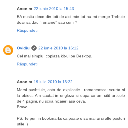
Anonim
22 iunie 2010 la 15:43
BA nustiu dece din toti de aici mie tot nu-mi merge.Trebuie
doar sa dau ''rename'' sau cum ?
Răspundeți
Ovidiu
22 iunie 2010 la 16:12
Cel mai simplu, copiaza kit-ul pe Desktop.
Răspundeți
Anonim
19 iulie 2010 la 13:22
Mersi pushtiule, asta de explicatie.. romaneasca: scurta si
la obiect. Am cautat in engleza si dupa ce am citit articole
de 4 pagini, nu scria nicaieri asa ceva.
Bravo!
PS: Te pun in bookmarks ca poate o sa mai ai si alte posturi
utile :)