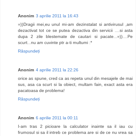
Anonim
3 aprilie 2011 la 16:43
=))Dragii mei,eu unul mi-am dezinstalat si antivirusul ,am
dezactivat tot ce se putea dezactiva din servicii ....si asta
dupa 2 zile blestemate de cautari si pacate...=))....Pe
scurt...nu am cuvinte ptr a-ti multumi :*
Răspundeți
Anonim
4 aprilie 2011 la 22:26
orice as spune, cred ca as repeta unul din mesajele de mai
sus, asa ca scurt si la obiect, multam fain, exact asta era
pacatoasa de problema!
Răspundeți
Anonim
6 aprilie 2011 la 00:11
I-am tras 2 picioare la calculator inainte sa il iau cu
frumosul si sa il intreb ce problema are si de ce nu vrea sa