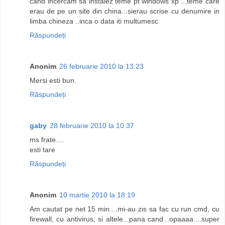
cand incercam sa instalez teme pt windows xp ...teme care
erau de pe un site din china...sierau scrise cu denumire in
limba chineza ..inca o data iti multumesc
Răspundeți
Anonim
26 februarie 2010 la 13:23
Mersi esti bun.
Răspundeți
gaby
28 februarie 2010 la 10:37
ms frate....
esti tare
Răspundeți
Anonim
10 martie 2010 la 18:19
Am cautat pe net 15 min....mi-au zis sa fac cu run cmd, cu
firewall, cu antivirus, si altele...pana cand...opaaaa....super