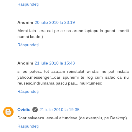
Răspundeți
Anonim
20 iulie 2010 la 23:19
Mersi fain...era cat pe ce sa arunc laptopu la gunoi...meriti
numai laude;)
Răspundeți
Anonim
21 iulie 2010 la 15:43
si eu patesc tot asa,am reinstalat wind.si nu pot instala
yahoo.messenger...dar spunemi te rog cum safac ca nu
reusesc,indrumama pascu pas....mulktumesc
Răspundeți
Ovidiu
21 iulie 2010 la 19:35
Doar salveaza .exe-ul altundeva (de exemplu, pe Desktop)
Răspundeți