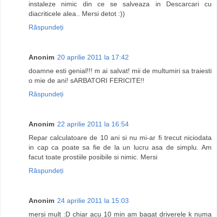
instaleze nimic din ce se salveaza in Descarcari cu
diacriticele alea.. Mersi detot :))
Răspundeți
Anonim
20 aprilie 2011 la 17:42
doamne esti genial!!! m ai salvat! mii de multumiri sa traiesti
o mie de ani! sARBATORI FERICITE!!
Răspundeți
Anonim
22 aprilie 2011 la 16:54
Repar calculatoare de 10 ani si nu mi-ar fi trecut niciodata
in cap ca poate sa fie de la un lucru asa de simplu. Am
facut toate prostiile posibile si nimic. Mersi
Răspundeți
Anonim
24 aprilie 2011 la 15:03
mersi mult :D chiar acu 10 min am bagat driverele k numa