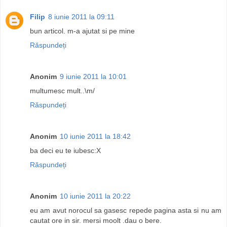
Filip
8 iunie 2011 la 09:11
bun articol. m-a ajutat si pe mine
Răspundeți
Anonim
9 iunie 2011 la 10:01
multumesc mult..\m/
Răspundeți
Anonim
10 iunie 2011 la 18:42
ba deci eu te iubesc:X
Răspundeți
Anonim
10 iunie 2011 la 20:22
eu am avut norocul sa gasesc repede pagina asta si nu am
cautat ore in sir. mersi moolt .dau o bere.