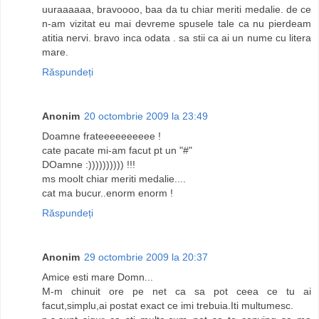
uuraaaaaa, bravoooo, baa da tu chiar meriti medalie. de ce
n-am vizitat eu mai devreme spusele tale ca nu pierdeam
atitia nervi. bravo inca odata . sa stii ca ai un nume cu litera
mare.
Răspundeți
Anonim
20 octombrie 2009 la 23:49
Doamne frateeeeeeeeee !
cate pacate mi-am facut pt un "#"
DOamne :)))))))))) !!!
ms moolt chiar meriti medalie....
cat ma bucur..enorm enorm !
Răspundeți
Anonim
29 octombrie 2009 la 20:37
Amice esti mare Domn...
M-m chinuit ore pe net ca sa pot ceea ce tu ai
facut,simplu,ai postat exact ce imi trebuia.Iti multumesc.