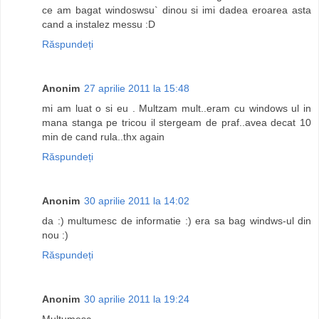
ce am bagat windoswsu` dinou si imi dadea eroarea asta
cand a instalez messu :D
Răspundeți
Anonim
27 aprilie 2011 la 15:48
mi am luat o si eu . Multzam mult..eram cu windows ul in
mana stanga pe tricou il stergeam de praf..avea decat 10
min de cand rula..thx again
Răspundeți
Anonim
30 aprilie 2011 la 14:02
da :) multumesc de informatie :) era sa bag windws-ul din
nou :)
Răspundeți
Anonim
30 aprilie 2011 la 19:24
Multumesc