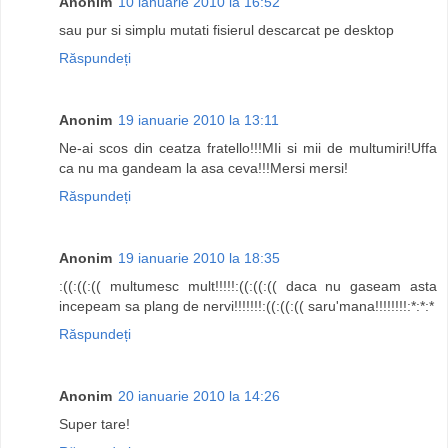
Anonim
10 ianuarie 2010 la 16:52
sau pur si simplu mutati fisierul descarcat pe desktop
Răspundeți
Anonim
19 ianuarie 2010 la 13:11
Ne-ai scos din ceatza fratello!!!MIi si mii de multumiri!Uffa
ca nu ma gandeam la asa ceva!!!Mersi mersi!
Răspundeți
Anonim
19 ianuarie 2010 la 18:35
:((:((:(( multumesc mult!!!!!:((:((:(( daca nu gaseam asta
incepeam sa plang de nervi!!!!!!!:((:((:(( saru'mana!!!!!!!!:*:*:*
Răspundeți
Anonim
20 ianuarie 2010 la 14:26
Super tare!