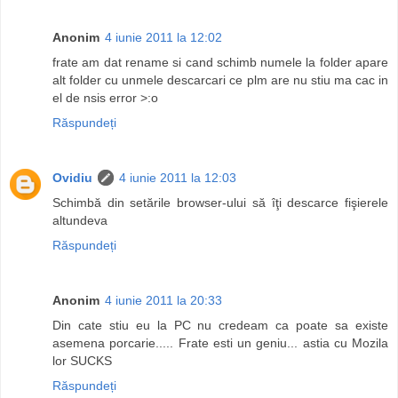
Anonim
4 iunie 2011 la 12:02
frate am dat rename si cand schimb numele la folder apare
alt folder cu unmele descarcari ce plm are nu stiu ma cac in
el de nsis error >:o
Răspundeți
Ovidiu
4 iunie 2011 la 12:03
Schimbă din setările browser-ului să îţi descarce fişierele
altundeva
Răspundeți
Anonim
4 iunie 2011 la 20:33
Din cate stiu eu la PC nu credeam ca poate sa existe
asemena porcarie..... Frate esti un geniu... astia cu Mozila
lor SUCKS
Răspundeți