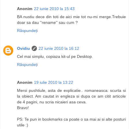
Anonim
22 iunie 2010 la 15:43
BA nustiu dece din toti de aici mie tot nu-mi merge.Trebuie
doar sa dau ''rename'' sau cum ?
Răspundeți
Ovidiu
22 iunie 2010 la 16:12
Cel mai simplu, copiaza kit-ul pe Desktop.
Răspundeți
Anonim
19 iulie 2010 la 13:22
Mersi pushtiule, asta de explicatie.. romaneasca: scurta si
la obiect. Am cautat in engleza si dupa ce am citit articole
de 4 pagini, nu scria nicaieri asa ceva.
Bravo!
PS: Te pun in bookmarks ca poate o sa mai ai si alte posturi
utile :)