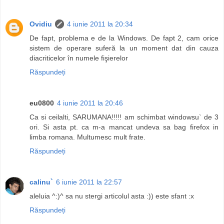
Ovidiu
4 iunie 2011 la 20:34
De fapt, problema e de la Windows. De fapt 2, cam orice
sistem de operare suferă la un moment dat din cauza
diacriticelor în numele fişierelor
Răspundeți
eu0800
4 iunie 2011 la 20:46
Ca si ceilalti, SARUMANA!!!!! am schimbat windowsu` de 3
ori. Si asta pt. ca m-a mancat undeva sa bag firefox in
limba romana. Multumesc mult frate.
Răspundeți
calinu`
6 iunie 2011 la 22:57
aleluia ^:)^ sa nu stergi articolul asta :)) este sfant :x
Răspundeți