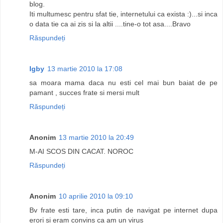
blog.
Iti multumesc pentru sfat tie, internetului ca exista :)...si inca
o data tie ca ai zis si la altii ....tine-o tot asa....Bravo
Răspundeți
Igby
13 martie 2010 la 17:08
sa moara mama daca nu esti cel mai bun baiat de pe
pamant , succes frate si mersi mult
Răspundeți
Anonim
13 martie 2010 la 20:49
M-AI SCOS DIN CACAT. NOROC
Răspundeți
Anonim
10 aprilie 2010 la 09:10
Bv frate esti tare, inca putin de navigat pe internet dupa
erori si eram convins ca am un virus