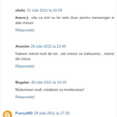
chelu
21 iulie 2011 la 10:29
bravo:)
...uite ca unii nu tin netu doar pentru messenger si
alte minuni
Răspundeți
Anonim
26 iulie 2011 la 13:40
frateee mersii mult de tot , am crezut ca inebunesc , mersii
din inima
Răspundeți
Bogdan
26 iulie 2011 la 19:10
Multumesc mult..credeam ca innebunesc!
Răspundeți
FunnyMD
28 iulie 2011 la 17:20