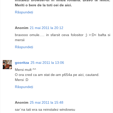
Meriti o bere de la toti cei de aici.
Răspundeți
Anonim
21 mai 2011 la 20:12
bravooo omule..... in sfarsit ceva folositor ;) >:D< bafta si
mersii
Răspundeți
gooritza
25 mai 2011 la 13:06
Mersi mult ^^
O ora cred ca am stat de-am p654a pe aici, cautand.
Mersi :D
Răspundeți
Anonim
25 mai 2011 la 15:48
sar`na tati era sa reinstalez windowsu