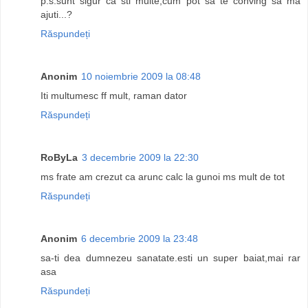
p.s.sunt sigur ca sti multe,cum pot sa te conving sa ma
ajuti...?
Răspundeți
Anonim
10 noiembrie 2009 la 08:48
Iti multumesc ff mult, raman dator
Răspundeți
RoByLa
3 decembrie 2009 la 22:30
ms frate am crezut ca arunc calc la gunoi ms mult de tot
Răspundeți
Anonim
6 decembrie 2009 la 23:48
sa-ti dea dumnezeu sanatate.esti un super baiat,mai rar
asa
Răspundeți