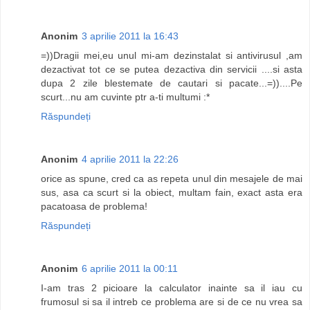
Anonim
3 aprilie 2011 la 16:43
=))Dragii mei,eu unul mi-am dezinstalat si antivirusul ,am
dezactivat tot ce se putea dezactiva din servicii ....si asta
dupa 2 zile blestemate de cautari si pacate...=))....Pe
scurt...nu am cuvinte ptr a-ti multumi :*
Răspundeți
Anonim
4 aprilie 2011 la 22:26
orice as spune, cred ca as repeta unul din mesajele de mai
sus, asa ca scurt si la obiect, multam fain, exact asta era
pacatoasa de problema!
Răspundeți
Anonim
6 aprilie 2011 la 00:11
I-am tras 2 picioare la calculator inainte sa il iau cu
frumosul si sa il intreb ce problema are si de ce nu vrea sa