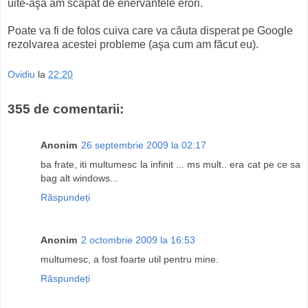
uite-aşa am scăpat de enervantele erori.
Poate va fi de folos cuiva care va căuta disperat pe Google
rezolvarea acestei probleme (aşa cum am făcut eu).
Ovidiu
la
22:20
355 de comentarii:
Anonim
26 septembrie 2009 la 02:17
ba frate, iti multumesc la infinit ... ms mult.. era cat pe ce sa
bag alt windows...
Răspundeți
Anonim
2 octombrie 2009 la 16:53
multumesc, a fost foarte util pentru mine.
Răspundeți