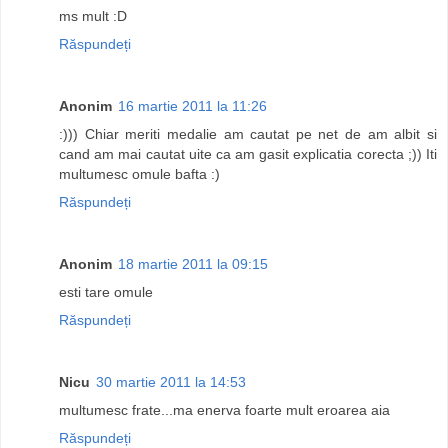
ms mult :D
Răspundeți
Anonim
16 martie 2011 la 11:26
:))) Chiar meriti medalie am cautat pe net de am albit si
cand am mai cautat uite ca am gasit explicatia corecta ;)) Iti
multumesc omule bafta :)
Răspundeți
Anonim
18 martie 2011 la 09:15
esti tare omule
Răspundeți
Nicu
30 martie 2011 la 14:53
multumesc frate...ma enerva foarte mult eroarea aia
Răspundeți