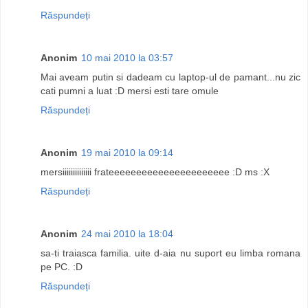
Răspundeți
Anonim
10 mai 2010 la 03:57
Mai aveam putin si dadeam cu laptop-ul de pamant...nu zic
cati pumni a luat :D mersi esti tare omule
Răspundeți
Anonim
19 mai 2010 la 09:14
mersiiiiiiiiiiiiii frateeeeeeeeeeeeeeeeeeeeee :D ms :X
Răspundeți
Anonim
24 mai 2010 la 18:04
sa-ti traiasca familia. uite d-aia nu suport eu limba romana
pe PC. :D
Răspundeți