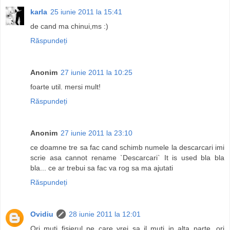
karla
25 iunie 2011 la 15:41
de cand ma chinui,ms :)
Răspundeți
Anonim
27 iunie 2011 la 10:25
foarte util. mersi mult!
Răspundeți
Anonim
27 iunie 2011 la 23:10
ce doamne tre sa fac cand schimb numele la descarcari imi
scrie asa cannot rename `Descarcari` It is used bla bla
bla... ce ar trebui sa fac va rog sa ma ajutati
Răspundeți
Ovidiu
28 iunie 2011 la 12:01
Ori muti fisierul pe care vrei sa il muti in alta parte, ori