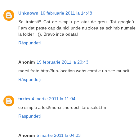
Unknown
16 februarie 2011 la 14:48
Sa traiesti!! Cat de simplu pe atat de greu. Tot google`u
l`am dat peste cap da nici unde nu zicea sa schimb numele
la folder =)). Bravo inca odata!
Răspundeți
Anonim
19 februarie 2011 la 20:43
mersi frate http://fun-location.webs.com/ e un site muncit
Răspundeți
taztm
4 martie 2011 la 11:04
ce simplu a fost!mersi tinereesti tare.salut.tm
Răspundeți
Anonim
5 martie 2011 la 04:03