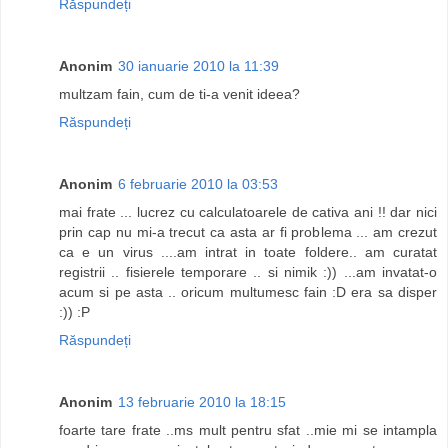
Răspundeți
Anonim
30 ianuarie 2010 la 11:39
multzam fain, cum de ti-a venit ideea?
Răspundeți
Anonim
6 februarie 2010 la 03:53
mai frate ... lucrez cu calculatoarele de cativa ani !! dar nici
prin cap nu mi-a trecut ca asta ar fi problema ... am crezut
ca e un virus ....am intrat in toate foldere.. am curatat
registrii .. fisierele temporare .. si nimik :)) ...am invatat-o
acum si pe asta .. oricum multumesc fain :D era sa disper
:)) :P
Răspundeți
Anonim
13 februarie 2010 la 18:15
foarte tare frate ..ms mult pentru sfat ..mie mi se intampla