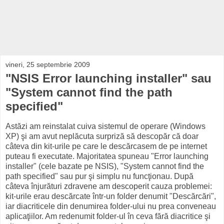
vineri, 25 septembrie 2009
"NSIS Error launching installer" sau
"System cannot find the path
specified"
Astăzi am reinstalat cuiva sistemul de operare (Windows
XP) şi am avut neplăcuta surpriză să descopăr că doar
câteva din kit-urile pe care le descărcasem de pe internet
puteau fi executate. Majoritatea spuneau "Error launching
installer" (cele bazate pe NSIS), "System cannot find the
path specified" sau pur şi simplu nu funcţionau. După
câteva înjurături zdravene am descoperit cauza problemei:
kit-urile erau descărcate într-un folder denumit "Descărcări",
iar diacriticele din denumirea folder-ului nu prea conveneau
aplicaţiilor. Am redenumit folder-ul în ceva fără diacritice şi