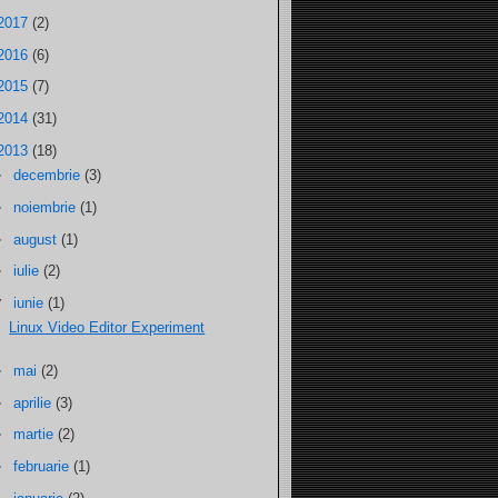
2017
(2)
2016
(6)
2015
(7)
2014
(31)
2013
(18)
►
decembrie
(3)
►
noiembrie
(1)
►
august
(1)
►
iulie
(2)
▼
iunie
(1)
Linux Video Editor Experiment
►
mai
(2)
►
aprilie
(3)
►
martie
(2)
►
februarie
(1)