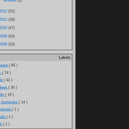
►
ianuarie
(2)
2012
(51)
2011
(18)
2010
(47)
2009
(63)
2008
(10)
Labels
tware
( 85 )
ux
( 74 )
ele
( 42 )
dows
( 30 )
ile
( 19 )
a humorului
( 14 )
nologie
( 1 )
atii
( 1 )
ii
( 1 )