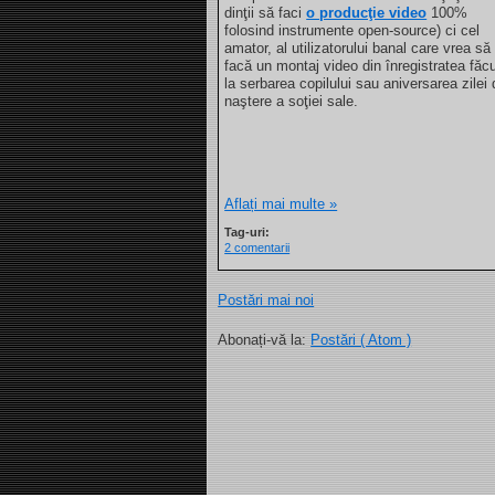
dinţii să faci
o producţie video
100%
folosind instrumente open-source) ci cel
amator, al utilizatorului banal care vrea să
facă un montaj video din înregistratea făc
la serbarea copilului sau aniversarea zilei
naştere a soţiei sale.
Aflați mai multe »
Tag-uri:
2 comentarii
Postări mai noi
Abonați-vă la:
Postări ( Atom )