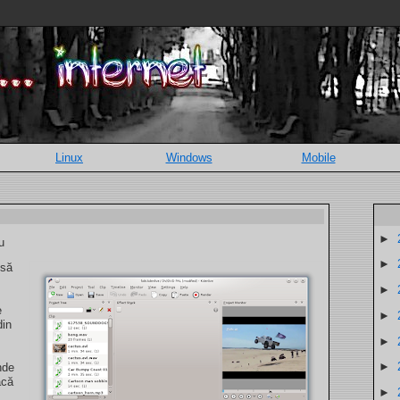
Linux
Windows
Mobile
►
u
►
 să
►
e
►
din
►
►
nde
acă
►