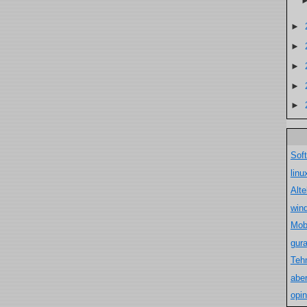
►
►
►
►
►
Sof
lin
Alt
win
Mob
gur
Teh
aber
opin