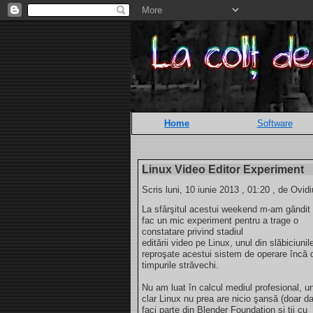
Home
Software
Linux Video Editor Experiment
Scris luni, 10 iunie 2013 , 01:20 , de Ovidi
La sfârşitul acestui weekend m-am gândit
fac un mic experiment pentru a trage o
constatare privind stadiul
editării video pe Linux, unul din slăbiciunil
reproşate acestui sistem de operare încă 
timpurile străvechi.
Nu am luat în calcul mediul profesional, u
clar Linux nu prea are nicio şansă (doar d
faci parte din Blender Foundation şi ţii cu