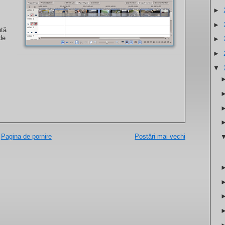
►
►
ută
 de
►
►
▼
Pagina de pornire
Postări mai vechi