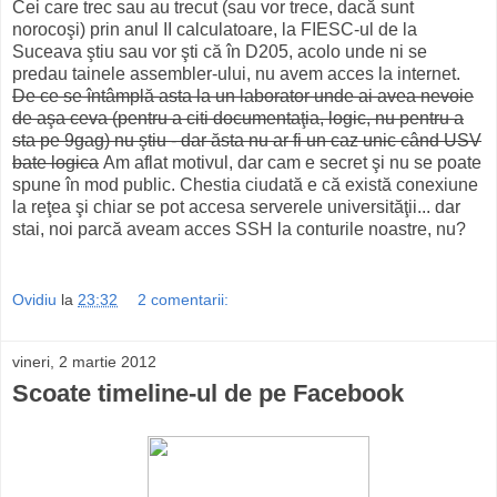
Cei care trec sau au trecut (sau vor trece, dacă sunt
norocoşi) prin anul II calculatoare, la FIESC-ul de la
Suceava ştiu sau vor şti că în D205, acolo unde ni se
predau tainele assembler-ului, nu avem acces la internet.
De ce se întâmplă asta la un laborator unde ai avea nevoie
de aşa ceva (pentru a citi documentaţia, logic, nu pentru a
sta pe 9gag) nu ştiu - dar ăsta nu ar fi un caz unic când USV
bate logica
Am aflat motivul, dar cam e secret şi nu se poate
spune în mod public. Chestia ciudată e că există conexiune
la reţea şi chiar se pot accesa serverele universităţii... dar
stai, noi parcă aveam acces SSH la conturile noastre, nu?
Ovidiu
la
23:32
2 comentarii:
vineri, 2 martie 2012
Scoate timeline-ul de pe Facebook