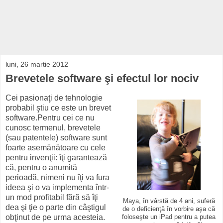
luni, 26 martie 2012
Brevetele software şi efectul lor nociv
Cei pasionaţi de tehnologie
probabil ştiu ce este un brevet
software.Pentru cei ce nu
cunosc termenul, brevetele
(sau patentele) software sunt
foarte asemănătoare cu cele
pentru invenţii: îţi garantează
că, pentru o anumită
perioadă, nimeni nu îţi va fura
ideea şi o va implementa într-
un mod profitabil fără să îţi
Maya, în vârstă de 4 ani, suferă
dea şi ţie o parte din câştigul
de o deficienţă în vorbire aşa că
obţinut de pe urma acesteia.
foloseşte un iPad pentru a putea