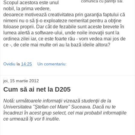
comunica cu părinţii săi.
Scopul acestora este unul
nobil, la prima vedere,
deoarece motivează creativitatea prin garanţia faptului că
nimeni nu o să ţi-o exploateze nemeritat pentru a obţine
foloase proprii. Dar cât de fezabile sunt aceste brevete în
lumea alertă a software-ului, unde noile inovaţii sunt la
ordinea zilei iar, ce este foarte rău - vom vedea mai jos de
ce -, de cele mai multe ori au la bază ideile altora?
Ovidiu
la
14:25
Un comentariu:
joi, 15 martie 2012
Cum să ai net la D205
Notă: următoarele informaţii vizează studenţii de la
Universitatea "Ştefan cel Mare" Suceava. Dacă nu te
încadrezi în acest grup select, cel mai probabil informaţiile
ce urmează îţi vor fi inutile.