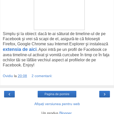
Simplu şi la obiect: dacă te-ai săturat de timeline-ul de pe
Facebook şi vrei să scapi de el, asigură-te că foloseşti
Firefox, Google Chrome sau Internet Explorer şi instalează
extensia de aici
. Apoi intră pe un profil de Facebook ce
avea timeline-ul activat şi vomită curcubee în timp ce în faţa
ochilor tăi se lăfăie vechiul aspect al profilelor de pe
Facebook. Enjoy!
Ovidiu
la
20:08
2 comentarii:
‹
›
Pagina de pornire
Afișați versiunea pentru web
Un produs
Blogger
.