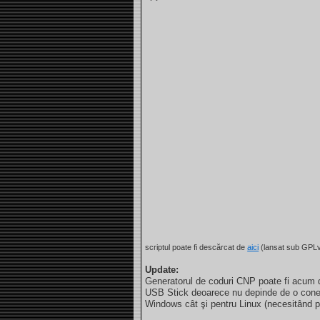
scriptul poate fi descărcat de
aici
(lansat sub GPLv
Update:
Generatorul de coduri CNP poate fi acum d
USB Stick deoarece nu depinde de o conexiu
Windows cât şi pentru Linux (necesitând per