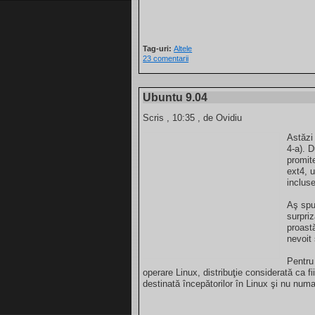
Tag-uri:
Altele
23 comentarii
Ubuntu 9.04
Scris
, 10:35 , de Ovidiu
Astăzi
4-a). 
promite
ext4, u
incluse
Aş spu
surpri
proast
nevoit
Pentru 
operare Linux, distribuţie considerată ca f
destinată începătorilor în Linux şi nu numa