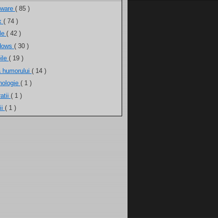
tware
( 85 )
ux
( 74 )
ele
( 42 )
dows
( 30 )
ile
( 19 )
a humorului
( 14 )
nologie
( 1 )
atii
( 1 )
ii
( 1 )