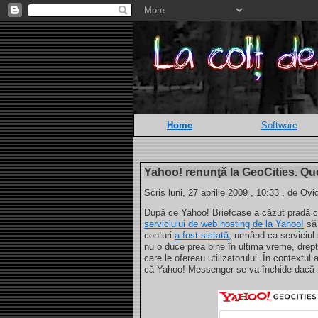
Home
Software
Yahoo! renunţă la GeoCities. Q
Scris luni, 27 aprilie 2009 , 10:33 , de Ovi
După ce Yahoo! Briefcase a căzut pradă cri
serviciului de web hosting de la Yahoo!
să 
conturi
a fost sistată
, urmând ca serviciul 
nu o duce prea bine în ultima vreme, drept 
care le ofereau utilizatorului. În contextul
că Yahoo! Messenger se va închide dacă nu 