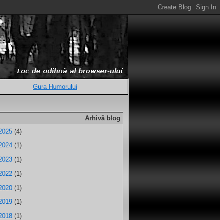
Gura Humorului
Arhivă blog
2025
(4)
2024
(1)
2023
(1)
2022
(1)
2020
(1)
2019
(1)
2018
(1)