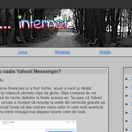
Linux
Windows
Mobile
uo vadis Yahoo! Messenger?
►
diu
►
zei financiare şi a fost închis, acum a venit şi rândul
îşi trăiască ultimele clipe de glorie. Deja creearea de noi
►
să fie închis definitiv la finele acestui an. Se pare că Yahoo!
urmare a început să renunţe la unele din serviciile gratuite pe
►
 actual încep să dau crezare mass-urilor în care sunt avertizat
trimit mesajul mai departe tuturor celor din listă.
►
►
►