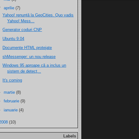
▼
aprilie
(7)
Yahoo! renunţă la GeoCities. Quo vadis
Yahoo! Mess...
Generator coduri CNP
Ubuntu 9.04
Documente HTML protejate
shMessenger: un nou release
Windows 95 aproape că a inclus un
sistem de detecţ...
It's coming
►
martie
(8)
►
februarie
(9)
►
ianuarie
(4)
2008
(10)
Labels