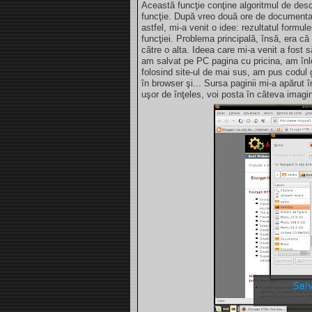
Această funcţie conţine algoritmul de desci
funcţie. După vreo două ore de documentar
astfel, mi-a venit o idee: rezultatul formul
funcţiei. Problema principală, însă, era c
către o alta. Ideea care mi-a venit a fost 
am salvat pe PC pagina cu pricina, am înl
folosind site-ul de mai sus, am pus codul
în browser şi... Sursa paginii mi-a apărut î
uşor de înţeles, voi posta în câteva imagini