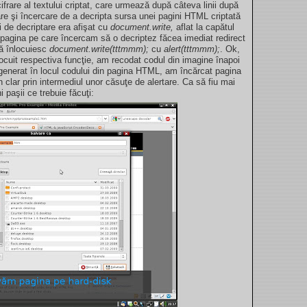
frare al textului criptat, care urmează după câteva linii după
e şi încercare de a decripta sursa unei pagini HTML criptată
ei de decriptare era afişat cu
document.write,
aflat la capătul
ă pagina pe care încercam să o decriptez făcea imediat redirect
să înlocuiesc
document.write(tttmmm);
cu
alert(tttmmm);
. Ok,
ocuit respectiva funcţie, am recodat codul din imagine înapoi
 generat în locul codului din pagina HTML, am încărcat pagina
n clar prin intermediul unor căsuţe de alertare. Ca să fiu mai
 paşii ce trebuie făcuţi: