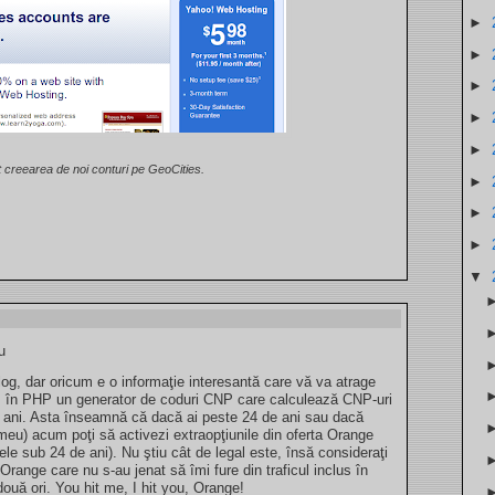
►
►
►
►
►
t creearea de noi conturi pe GeoCities.
►
►
►
▼
u
og, dar oricum e o informaţie interesantă care vă va atrage
s în PHP un generator de coduri CNP care calculează CNP-uri
e ani. Asta înseamnă că dacă ai peste 24 de ani sau dacă
 meu) acum poţi să activezi extraopţiunile din oferta Orange
le sub 24 de ani). Nu ştiu cât de legal este, însă consideraţi
range care nu s-au jenat să îmi fure din traficul inclus în
două ori. You hit me, I hit you, Orange!