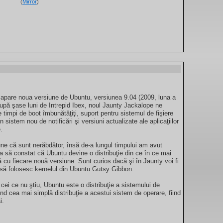
(
Mirror
)
 apare noua versiune de Ubuntu, versiunea 9.04 (2009, luna a
După şase luni de Intrepid Ibex, noul Jaunty Jackalope ne
 timpi de boot îmbunătăţiţi, suport pentru sistemul de fişiere
n sistem nou de notificări şi versiuni actualizate ale aplicaţiilor
.
ne că sunt nerăbdător, însă de-a lungul timpului am avut
za să constat că Ubuntu devine o distribuţie din ce în ce mai
ă cu fiecare nouă versiune. Sunt curios dacă şi în Jaunty voi fi
 să folosesc kernelul din Ubuntu Gutsy Gibbon.
cei ce nu ştiu, Ubuntu este o distribuţie a sistemului de
iind cea mai simplă distribuţie a acestui sistem de operare, fiind
i.