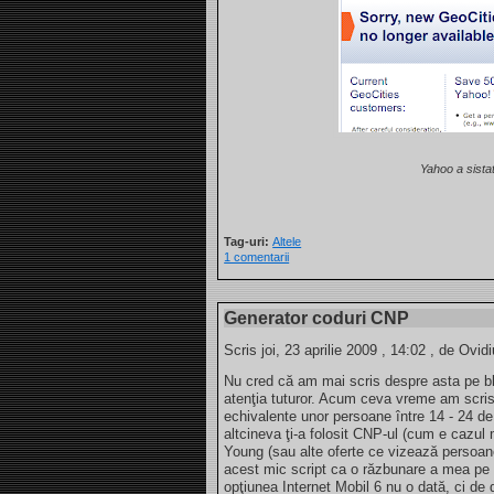
Yahoo a sista
Tag-uri:
Altele
1 comentarii
Generator coduri CNP
Scris joi, 23 aprilie 2009 , 14:02 , de Ovidi
Nu cred că am mai scris despre asta pe bl
atenţia tuturor. Acum ceva vreme am scri
echivalente unor persoane între 14 - 24 d
altcineva ţi-a folosit CNP-ul (cum e cazul
Young (sau alte oferte ce vizează persoane
acest mic script ca o răzbunare a mea pe O
opţiunea Internet Mobil 6 nu o dată, ci de 