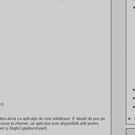
2).
►
escărcat ca aplicaţie de sine stătătoare. E ideală de pus pe
ne la internet, iar aplicatia este disponibilă atât pentru
l şi libgtk2-gladexml-perl).