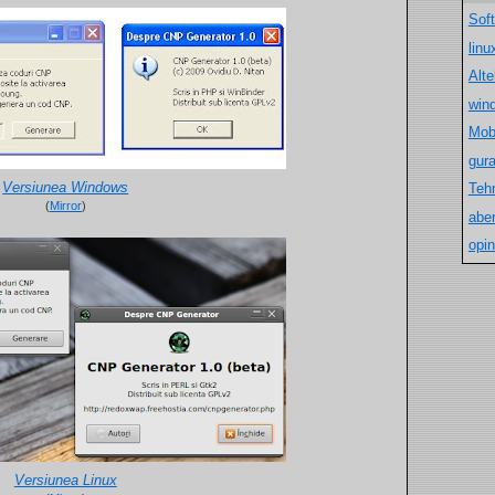
Sof
lin
Alt
win
Mob
gur
Versiunea Windows
Teh
(
Mirror
)
aber
opin
Versiunea Linux