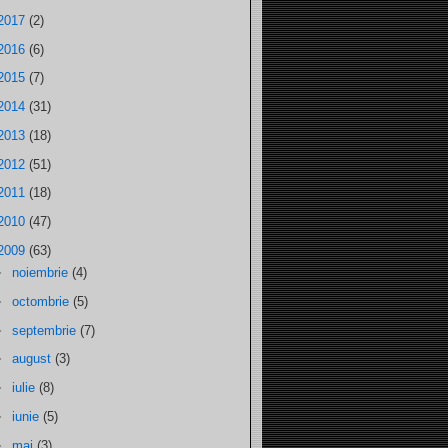
2017
(2)
2016
(6)
2015
(7)
2014
(31)
2013
(18)
2012
(51)
2011
(18)
2010
(47)
2009
(63)
►
noiembrie
(4)
►
octombrie
(5)
►
septembrie
(7)
►
august
(3)
►
iulie
(8)
►
iunie
(5)
►
mai
(3)