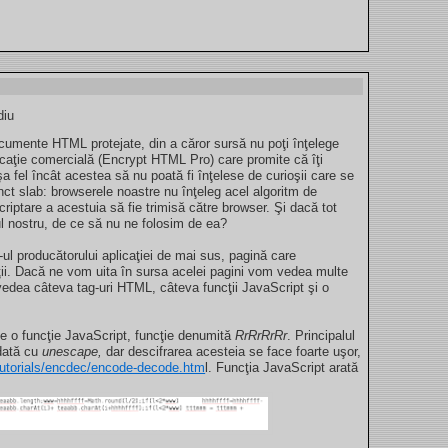
diu
cumente HTML protejate, din a căror sursă nu poţi înţelege
icaţie comercială (Encrypt HTML Pro) care promite că îţi
a fel încât acestea să nu poată fi înţelese de curioşii care se
nct slab: browserele noastre nu înţeleg acel algoritm de
riptare a acestuia să fie trimisă către browser. Şi dacă tot
l nostru, de ce să nu ne folosim de ea?
l producătorului aplicaţiei de mai sus, pagină care
ţii. Dacă ne vom uita în sursa acelei pagini vom vedea multe
om vedea câteva tag-uri HTML, câteva funcţii JavaScript şi o
 de o funcţie JavaScript, funcţie denumită
RrRrRrRr
. Principalul
odată cu
unescape,
dar descifrarea acesteia se face foarte uşor,
tutorials/encdec/encode-decode.htm
l. Funcţia JavaScript arată