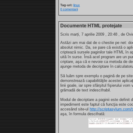
Tag-uri:
linux
0 comentarii
Documente HTML protejate
Scris marți, 7 aprilie 2009 , 20:48 , de Ovi
Astăzi am mai dat de o chestie pe net: do
absolut nimic. Da, se pare că există o apl
criptează sursele paginilor tale HTML în aş
uită în surse. Însă acel program are un pu
criptare, aşa că e nevoie ca metoda de dec
ajunge metoda de decriptare în calculatoru
Să luăm spre exemplu o pagină de pe site-u
demonstrează capabilităţile acestei aplica
linii goale, iar spre sfârşitul fişierului v
grămadă de text indescifrabil.
Modul de decriptare a paginii este definit
impediment este faptul că funcţia este c
accesând site-ul
http://scriptasylum.com/
aşa, în formula descifrată: