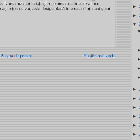
ctivarea acestei funcții și repornirea router-ului va face
►
eași rețea cu voi, asta desigur dacă în prealabil ați configurat
►
▼
Pagina de pornire
Postări mai vechi
►
►
►
►
►
►