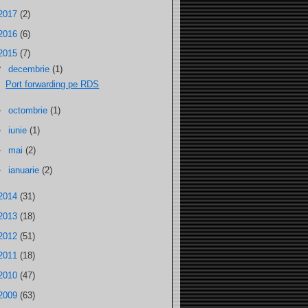
2017
(2)
2016
(6)
2015
(7)
▼
decembrie
(1)
Port forwarding pe RDS
►
octombrie
(1)
►
iunie
(1)
►
mai
(2)
►
ianuarie
(2)
2014
(31)
2013
(18)
2012
(51)
2011
(18)
2010
(47)
2009
(63)