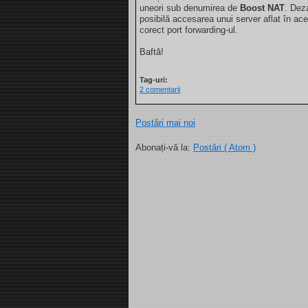
uneori sub denumirea de
Boost NAT
. Deza
posibilă accesarea unui server aflat în ace
corect port forwarding-ul.
Baftă!
Tag-uri:
2 comentarii
Postări mai noi
Abonați-vă la:
Postări ( Atom )