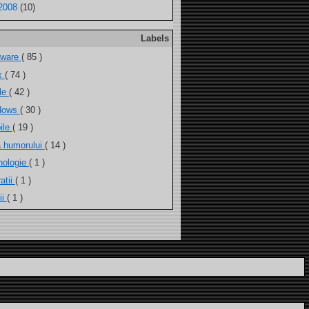
2008
(10)
Labels
tware
( 85 )
ux
( 74 )
ele
( 42 )
dows
( 30 )
ile
( 19 )
a humorului
( 14 )
nologie
( 1 )
atii
( 1 )
ii
( 1 )