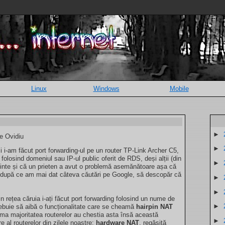
Linux
Windows
Mobile
►
de Ovidiu
►
eși i-am făcut port forwarding-ul pe un router TP-Link Archer C5,
olosind domeniul sau IP-ul public oferit de RDS, deși alții (din
►
 minte și că un prieten a avut o problemă asemănătoare așa că
, după ce am mai dat câteva căutări pe Google, să descopăr că
►
►
n rețea căruia i-ați făcut port forwarding folosind un nume de
►
rebuie să aibă o funcționalitate care se cheamă
hairpin NAT
ma majoritatea routerelor au chestia asta însă această
►
re al routerelor din zilele noastre:
hardware NAT
, regăsită