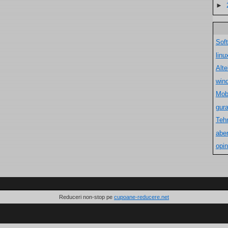
►
Sof
lin
Alt
win
Mob
gur
Teh
aber
opin
Reduceri non-stop pe
cupoane-reducere.net