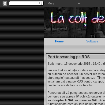
Home
Software
Port forwarding pe RDS
Scris marți, 15 decembrie 2015 , 15:40 , 
Ieri am fost în situația ciudată în care, d
nu puteam să accesez un server din rețea f
afara rețelei) puteau să îl acceseze. Țin
inițial am dat vina pe RDS pentru ca apoi
problema era de fapt a router-ului.
Pentru ca să vă puteți accesa un server di
domeniu sau adresa IP publică router-ul t
sau
loopback NAT
sau
reverse NAT
. Acu
funcționalitate este anulată de un alt featu