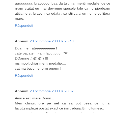
uuraaaaaa, bravoooo, baa da tu chiar meriti medalie. de ce
n-am vizitat eu mai devreme spusele tale ca nu pierdeam
atitia nervi. bravo inca odata . sa stii ca ai un nume cu litera
mare.
Răspundeți
Anonim
20 octombrie 2009 la 23:49
Doamne frateeeeeeeeee !
cate pacate mi-am facut pt un "#"
DOamne :)))))))))) !!!
ms moolt chiar meriti medalie....
cat ma bucur..enorm enorm !
Răspundeți
Anonim
29 octombrie 2009 la 20:37
Amice esti mare Domn...
M-m chinuit ore pe net ca sa pot ceea ce tu ai
facut,simplu,ai postat exact ce imi trebuia.Iti multumesc.