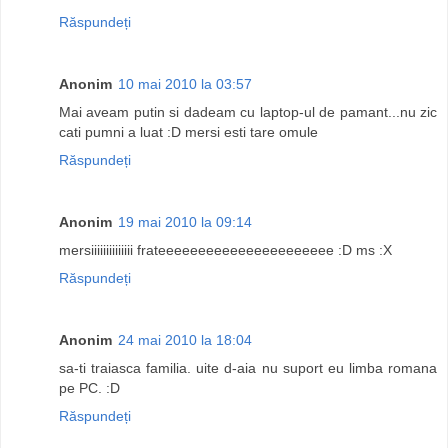
Răspundeți
Anonim
10 mai 2010 la 03:57
Mai aveam putin si dadeam cu laptop-ul de pamant...nu zic
cati pumni a luat :D mersi esti tare omule
Răspundeți
Anonim
19 mai 2010 la 09:14
mersiiiiiiiiiiiiii frateeeeeeeeeeeeeeeeeeeeee :D ms :X
Răspundeți
Anonim
24 mai 2010 la 18:04
sa-ti traiasca familia. uite d-aia nu suport eu limba romana
pe PC. :D
Răspundeți