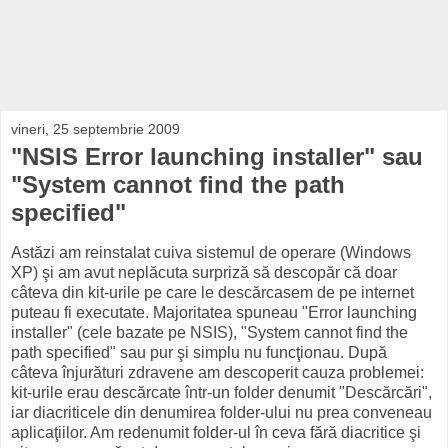
vineri, 25 septembrie 2009
"NSIS Error launching installer" sau
"System cannot find the path
specified"
Astăzi am reinstalat cuiva sistemul de operare (Windows
XP) şi am avut neplăcuta surpriză să descopăr că doar
câteva din kit-urile pe care le descărcasem de pe internet
puteau fi executate. Majoritatea spuneau "Error launching
installer" (cele bazate pe NSIS), "System cannot find the
path specified" sau pur şi simplu nu funcţionau. După
câteva înjurături zdravene am descoperit cauza problemei:
kit-urile erau descărcate într-un folder denumit "Descărcări",
iar diacriticele din denumirea folder-ului nu prea conveneau
aplicaţiilor. Am redenumit folder-ul în ceva fără diacritice şi