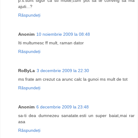
p.s.sunt sigur ca sti multe,cum pot sa te conving sa ma
ajuti...?
Răspundeți
Anonim
10 noiembrie 2009 la 08:48
Iti multumesc ff mult, raman dator
Răspundeți
RoByLa
3 decembrie 2009 la 22:30
ms frate am crezut ca arunc calc la gunoi ms mult de tot
Răspundeți
Anonim
6 decembrie 2009 la 23:48
sa-ti dea dumnezeu sanatate.esti un super baiat,mai rar
asa
Răspundeți