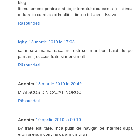
blog.
Iti multumesc pentru sfat tie, internetului ca exista :)...si inca
o data tie ca ai zis si la altii ....tine-o tot asa....Bravo
Răspundeți
Igby
13 martie 2010 la 17:08
sa moara mama daca nu esti cel mai bun baiat de pe
pamant , succes frate si mersi mult
Răspundeți
Anonim
13 martie 2010 la 20:49
M-AI SCOS DIN CACAT. NOROC
Răspundeți
Anonim
10 aprilie 2010 la 09:10
Bv frate esti tare, inca putin de navigat pe internet dupa
erori si eram convins ca am un virus