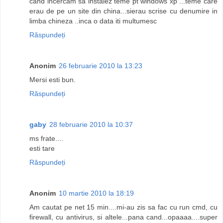
cand incercam sa instalez teme pt windows xp ...teme care
erau de pe un site din china...sierau scrise cu denumire in
limba chineza ..inca o data iti multumesc
Răspundeți
Anonim
26 februarie 2010 la 13:23
Mersi esti bun.
Răspundeți
gaby
28 februarie 2010 la 10:37
ms frate....
esti tare
Răspundeți
Anonim
10 martie 2010 la 18:19
Am cautat pe net 15 min....mi-au zis sa fac cu run cmd, cu
firewall, cu antivirus, si altele...pana cand...opaaaa....super