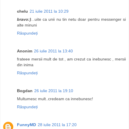
chelu
21 iulie 2011 la 10:29
bravo:)
...uite ca unii nu tin netu doar pentru messenger si
alte minuni
Răspundeți
Anonim
26 iulie 2011 la 13:40
frateee mersii mult de tot , am crezut ca inebunesc , mersii
din inima
Răspundeți
Bogdan
26 iulie 2011 la 19:10
Multumesc mult..credeam ca innebunesc!
Răspundeți
FunnyMD
28 iulie 2011 la 17:20