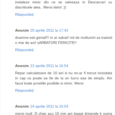
instaleze nimic din ce se salveaza in Descarcari cu
diacriticele alea.. Mersi detot :))
Răspundeți
Anonim
20 aprilie 2011 la 17:42
doamne esti genial!!! m ai salvat! mii de multumiri sa traiesti
o mie de ani! sARBATORI FERICITE!!
Răspundeți
Anonim
22 aprilie 2011 la 16:54
Repar calculatoare de 10 ani si nu mi-ar fi trecut niciodata
in cap ca poate sa fie de la un lucru asa de simplu. Am
facut toate prostiile posibile si nimic. Mersi
Răspundeți
Anonim
24 aprilie 2011 la 15:03
mersi mult :D chiar acu 10 min am bagat driverele k numa