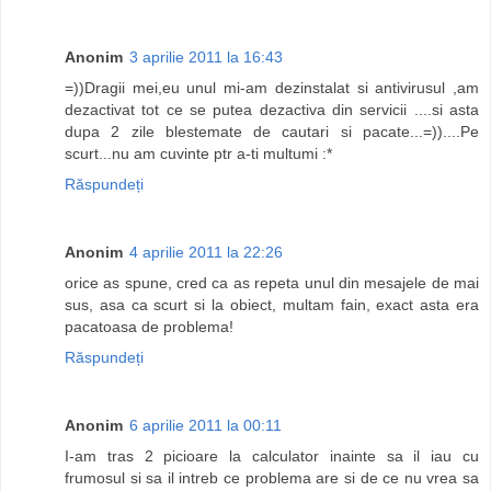
Anonim
3 aprilie 2011 la 16:43
=))Dragii mei,eu unul mi-am dezinstalat si antivirusul ,am
dezactivat tot ce se putea dezactiva din servicii ....si asta
dupa 2 zile blestemate de cautari si pacate...=))....Pe
scurt...nu am cuvinte ptr a-ti multumi :*
Răspundeți
Anonim
4 aprilie 2011 la 22:26
orice as spune, cred ca as repeta unul din mesajele de mai
sus, asa ca scurt si la obiect, multam fain, exact asta era
pacatoasa de problema!
Răspundeți
Anonim
6 aprilie 2011 la 00:11
I-am tras 2 picioare la calculator inainte sa il iau cu
frumosul si sa il intreb ce problema are si de ce nu vrea sa