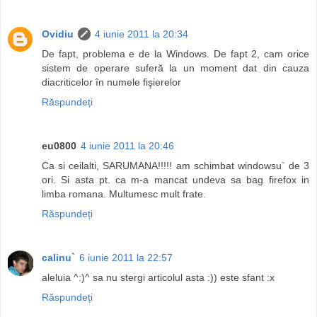
Ovidiu
4 iunie 2011 la 20:34
De fapt, problema e de la Windows. De fapt 2, cam orice
sistem de operare suferă la un moment dat din cauza
diacriticelor în numele fişierelor
Răspundeți
eu0800
4 iunie 2011 la 20:46
Ca si ceilalti, SARUMANA!!!!! am schimbat windowsu` de 3
ori. Si asta pt. ca m-a mancat undeva sa bag firefox in
limba romana. Multumesc mult frate.
Răspundeți
calinu`
6 iunie 2011 la 22:57
aleluia ^:)^ sa nu stergi articolul asta :)) este sfant :x
Răspundeți