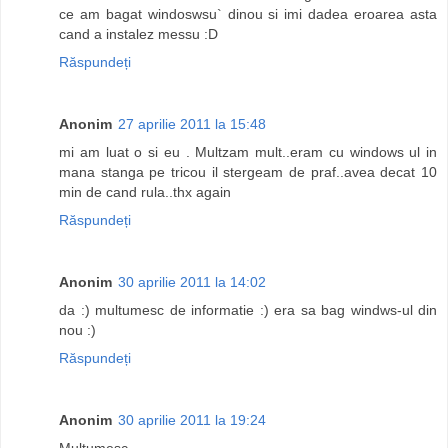
ce am bagat windoswsu` dinou si imi dadea eroarea asta
cand a instalez messu :D
Răspundeți
Anonim
27 aprilie 2011 la 15:48
mi am luat o si eu . Multzam mult..eram cu windows ul in
mana stanga pe tricou il stergeam de praf..avea decat 10
min de cand rula..thx again
Răspundeți
Anonim
30 aprilie 2011 la 14:02
da :) multumesc de informatie :) era sa bag windws-ul din
nou :)
Răspundeți
Anonim
30 aprilie 2011 la 19:24
Multumesc