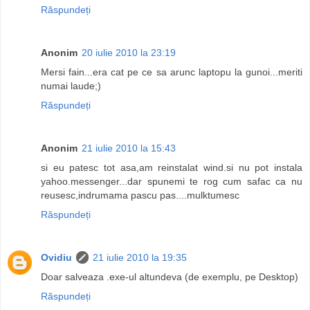
Răspundeți
Anonim
20 iulie 2010 la 23:19
Mersi fain...era cat pe ce sa arunc laptopu la gunoi...meriti
numai laude;)
Răspundeți
Anonim
21 iulie 2010 la 15:43
si eu patesc tot asa,am reinstalat wind.si nu pot instala
yahoo.messenger...dar spunemi te rog cum safac ca nu
reusesc,indrumama pascu pas....mulktumesc
Răspundeți
Ovidiu
21 iulie 2010 la 19:35
Doar salveaza .exe-ul altundeva (de exemplu, pe Desktop)
Răspundeți