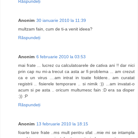
Răspundeți
Anonim
30 ianuarie 2010 la 11:39
multzam fain, cum de ti-a venit ideea?
Răspundeți
Anonim
6 februarie 2010 la 03:53
mai frate ... lucrez cu calculatoarele de cativa ani !! dar nici
prin cap nu mi-a trecut ca asta ar fi problema ... am crezut
ca e un virus ....am intrat in toate foldere.. am curatat
registrii .. fisierele temporare .. si nimik :)) ...am invatat-o
acum si pe asta .. oricum multumesc fain :D era sa disper
:)) :P
Răspundeți
Anonim
13 februarie 2010 la 18:15
foarte tare frate ..ms mult pentru sfat ..mie mi se intampla