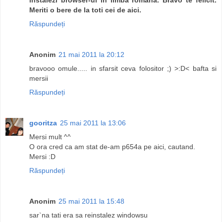
Meriti o bere de la toti cei de aici.
Răspundeți
Anonim
21 mai 2011 la 20:12
bravooo omule..... in sfarsit ceva folositor ;) >:D< bafta si
mersii
Răspundeți
gooritza
25 mai 2011 la 13:06
Mersi mult ^^
O ora cred ca am stat de-am p654a pe aici, cautand.
Mersi :D
Răspundeți
Anonim
25 mai 2011 la 15:48
sar`na tati era sa reinstalez windowsu