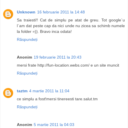
Unknown
16 februarie 2011 la 14:48
Sa traiesti!! Cat de simplu pe atat de greu. Tot google`u
l`am dat peste cap da nici unde nu zicea sa schimb numele
la folder =)). Bravo inca odata!
Răspundeți
Anonim
19 februarie 2011 la 20:43
mersi frate http://fun-location.webs.com/ e un site muncit
Răspundeți
taztm
4 martie 2011 la 11:04
ce simplu a fost!mersi tinereesti tare.salut.tm
Răspundeți
Anonim
5 martie 2011 la 04:03