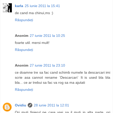
karla
25 iunie 2011 la 15:41
de cand ma chinui,ms :)
Răspundeți
Anonim
27 iunie 2011 la 10:25
foarte util. mersi mult!
Răspundeți
Anonim
27 iunie 2011 la 23:10
ce doamne tre sa fac cand schimb numele la descarcari imi
scrie asa cannot rename `Descarcari` It is used bla bla
bla... ce ar trebui sa fac va rog sa ma ajutati
Răspundeți
Ovidiu
28 iunie 2011 la 12:01
Ori muti fisierul pe care vrei sa il muti in alta parte, ori