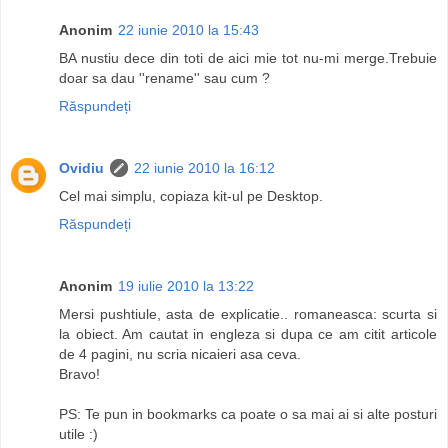
Anonim
22 iunie 2010 la 15:43
BA nustiu dece din toti de aici mie tot nu-mi merge.Trebuie
doar sa dau ''rename'' sau cum ?
Răspundeți
Ovidiu
22 iunie 2010 la 16:12
Cel mai simplu, copiaza kit-ul pe Desktop.
Răspundeți
Anonim
19 iulie 2010 la 13:22
Mersi pushtiule, asta de explicatie.. romaneasca: scurta si
la obiect. Am cautat in engleza si dupa ce am citit articole
de 4 pagini, nu scria nicaieri asa ceva.
Bravo!
PS: Te pun in bookmarks ca poate o sa mai ai si alte posturi
utile :)