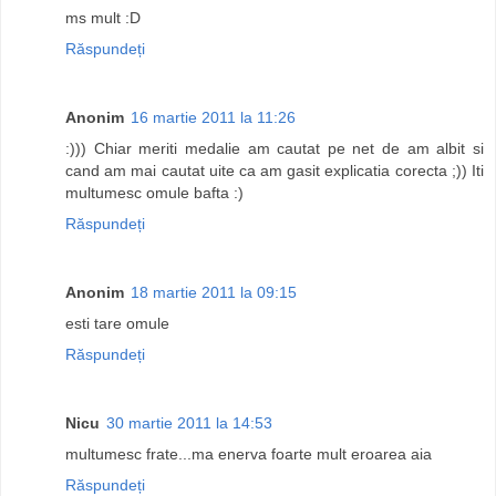
ms mult :D
Răspundeți
Anonim
16 martie 2011 la 11:26
:))) Chiar meriti medalie am cautat pe net de am albit si
cand am mai cautat uite ca am gasit explicatia corecta ;)) Iti
multumesc omule bafta :)
Răspundeți
Anonim
18 martie 2011 la 09:15
esti tare omule
Răspundeți
Nicu
30 martie 2011 la 14:53
multumesc frate...ma enerva foarte mult eroarea aia
Răspundeți