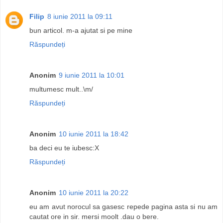
Filip
8 iunie 2011 la 09:11
bun articol. m-a ajutat si pe mine
Răspundeți
Anonim
9 iunie 2011 la 10:01
multumesc mult..\m/
Răspundeți
Anonim
10 iunie 2011 la 18:42
ba deci eu te iubesc:X
Răspundeți
Anonim
10 iunie 2011 la 20:22
eu am avut norocul sa gasesc repede pagina asta si nu am
cautat ore in sir. mersi moolt .dau o bere.