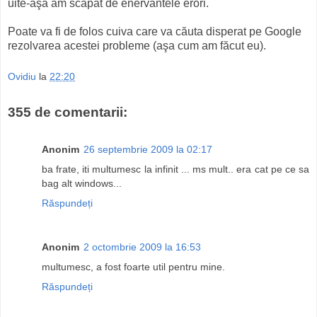
uite-aşa am scăpat de enervantele erori.
Poate va fi de folos cuiva care va căuta disperat pe Google
rezolvarea acestei probleme (aşa cum am făcut eu).
Ovidiu
la
22:20
355 de comentarii:
Anonim
26 septembrie 2009 la 02:17
ba frate, iti multumesc la infinit ... ms mult.. era cat pe ce sa
bag alt windows...
Răspundeți
Anonim
2 octombrie 2009 la 16:53
multumesc, a fost foarte util pentru mine.
Răspundeți