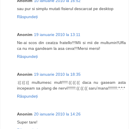
Anonim
10 ianuarie 2010 la 16:52
sau pur si simplu mutati fisierul descarcat pe desktop
Răspundeți
Anonim
19 ianuarie 2010 la 13:11
Ne-ai scos din ceatza fratello!!!MIi si mii de multumiri!Uffa
ca nu ma gandeam la asa ceva!!!Mersi mersi!
Răspundeți
Anonim
19 ianuarie 2010 la 18:35
:((:((:(( multumesc mult!!!!!:((:((:(( daca nu gaseam asta
incepeam sa plang de nervi!!!!!!!:((:((:(( saru'mana!!!!!!!!:*:*:*
Răspundeți
Anonim
20 ianuarie 2010 la 14:26
Super tare!