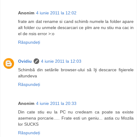
Anonim
4 iunie 2011 la 12:02
frate am dat rename si cand schimb numele la folder apare
alt folder cu unmele descarcari ce plm are nu stiu ma cac in
el de nsis error >:o
Răspundeți
Ovidiu
4 iunie 2011 la 12:03
Schimbă din setările browser-ului să îţi descarce fişierele
altundeva
Răspundeți
Anonim
4 iunie 2011 la 20:33
Din cate stiu eu la PC nu credeam ca poate sa existe
asemena porcarie..... Frate esti un geniu... astia cu Mozila
lor SUCKS
Răspundeți