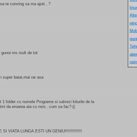
sa te conving sa ma ajuti...?
lin
Alt
win
Mob
gur
Teh
 gunoi ms mult de tot
aber
opin
n super baiat,mai rar asa
 1 folder cu numele Programe si salvezi kiturile de la
imi da eroarea aia cu nsis...cum sa fac?:((
 VIATA LUNGA.ESTI UN GENIU!!!!!!!!!!!!!!