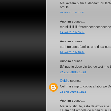
Mai aveam putin si dadeam cu laptop
omule
10 mai 2010 la 03:57
Anonim spunea...
mersiiiiiiiiiiiiii frateeeeeeeeeeeee
19 mai 2010 la 09:14
Anonim spunea...
sa-ti traiasca familia. uite d-aia n
24 mai 2010 la 18:04
Anonim spunea...
BA nustiu dece din toti de aici mie
22 iunie 2010 la 15:43
Ovidiu
spunea...
Cel mai simplu, copiaza kit-ul pe D
22 iunie 2010 la 16:12
Anonim spunea...
Mersi pushtiule, asta de explicatie
ce am citit articole de 4 pagini, nu 