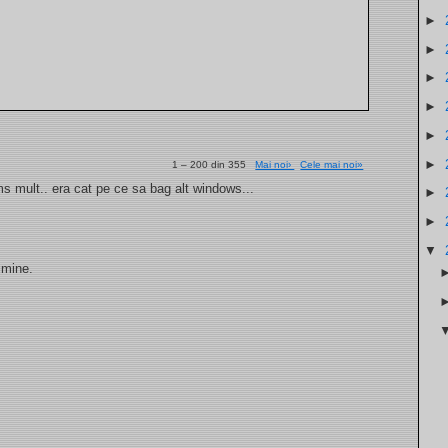
►
►
►
►
►
►
1 – 200 din 355
Mai noi›
Cele mai noi»
. ms mult.. era cat pe ce sa bag alt windows...
►
►
▼
 mine.