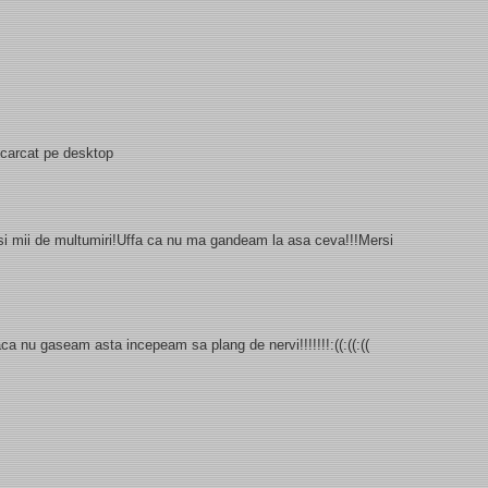
escarcat pe desktop
i si mii de multumiri!Uffa ca nu ma gandeam la asa ceva!!!Mersi
 daca nu gaseam asta incepeam sa plang de nervi!!!!!!!:((:((:((