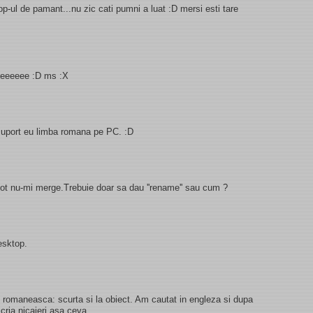
-ul de pamant...nu zic cati pumni a luat :D mersi esti tare
eeeeeeeee :D ms :X
u suport eu limba romana pe PC. :D
 tot nu-mi merge.Trebuie doar sa dau ''rename'' sau cum ?
esktop.
.. romaneasca: scurta si la obiect. Am cautat in engleza si dupa
scria nicaieri asa ceva.