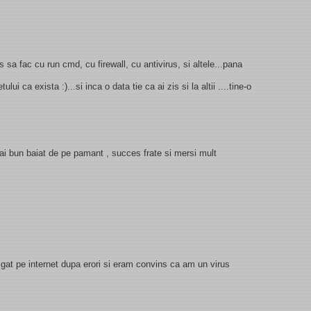
 sa fac cu run cmd, cu firewall, cu antivirus, si altele...pana
ului ca exista :)...si inca o data tie ca ai zis si la altii ....tine-o
 bun baiat de pe pamant , succes frate si mersi mult
vigat pe internet dupa erori si eram convins ca am un virus