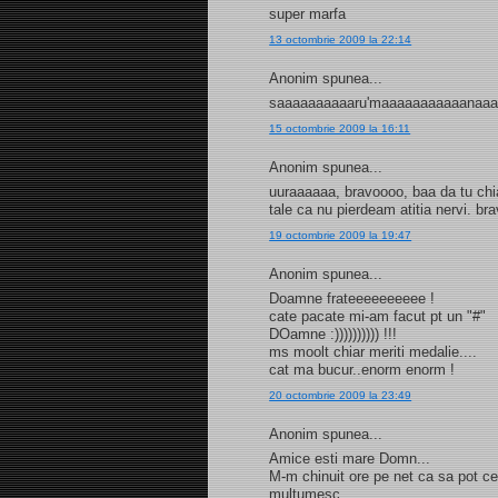
super marfa
13 octombrie 2009 la 22:14
Anonim spunea...
saaaaaaaaaaru'maaaaaaaaaaanaa
15 octombrie 2009 la 16:11
Anonim spunea...
uuraaaaaa, bravoooo, baa da tu chi
tale ca nu pierdeam atitia nervi. br
19 octombrie 2009 la 19:47
Anonim spunea...
Doamne frateeeeeeeeee !
cate pacate mi-am facut pt un "#"
DOamne :)))))))))) !!!
ms moolt chiar meriti medalie....
cat ma bucur..enorm enorm !
20 octombrie 2009 la 23:49
Anonim spunea...
Amice esti mare Domn...
M-m chinuit ore pe net ca sa pot cee
multumesc.