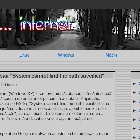
Linux
Windows
Mobile
 sau "System cannot find the path specified"
►
 de Ovidiu
►
perare (Windows XP) şi am avut neplăcuta surpriză să descopăr
scărcasem de pe internet puteau fi executate. Majoritatea
►
bazate pe NSIS), "System cannot find the path specified" sau
njurături zdravene am descoperit cauza problemei: kit-urile
►
cărcări", iar diacriticele din denumirea folder-ului nu prea
-ul în ceva fără diacritice şi uite-aşa am scăpat de
►
►
disperat pe Google rezolvarea acestei probleme (aşa cum am
►