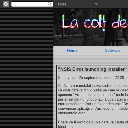
Home
Software
"NSIS Error launching installer"
Scris vineri, 25 septembrie 2009 , 22:20 ,
Astăzi am reinstalat cuiva sistemul de o
că doar câteva din kit-urile pe care le de
spuneau "Error launching installer" (cele 
pur şi simplu nu funcţionau. După câteva î
erau descărcate într-un folder denumit "Des
conveneau aplicaţiilor. Am redenumit folder
enervantele erori.
Poate va fi de folos cuiva care va căuta 
făcut eu).