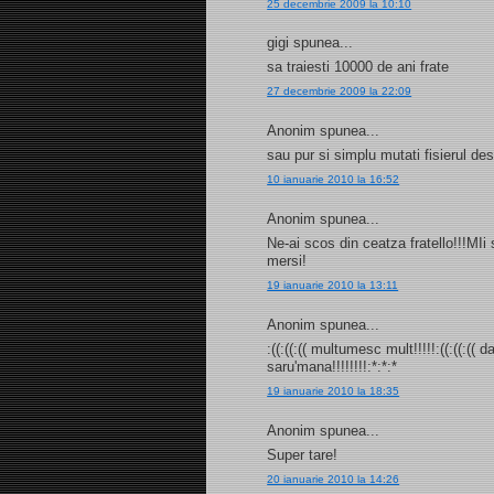
25 decembrie 2009 la 10:10
gigi spunea...
sa traiesti 10000 de ani frate
27 decembrie 2009 la 22:09
Anonim spunea...
sau pur si simplu mutati fisierul d
10 ianuarie 2010 la 16:52
Anonim spunea...
Ne-ai scos din ceatza fratello!!!MI
mersi!
19 ianuarie 2010 la 13:11
Anonim spunea...
:((:((:(( multumesc mult!!!!!:((:((:((
saru'mana!!!!!!!!:*:*:*
19 ianuarie 2010 la 18:35
Anonim spunea...
Super tare!
20 ianuarie 2010 la 14:26