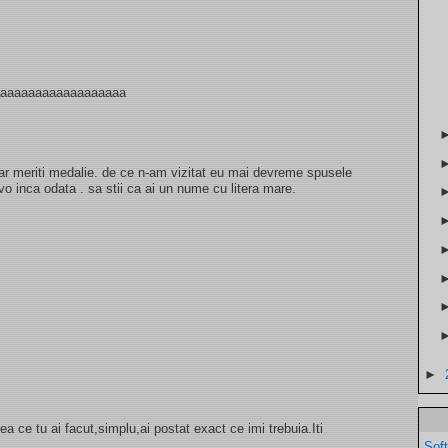
aaaaaaaaaaaaaaaaaaa
ar meriti medalie. de ce n-am vizitat eu mai devreme spusele
avo inca odata . sa stii ca ai un nume cu litera mare.
►
a ce tu ai facut,simplu,ai postat exact ce imi trebuia.Iti
Sof