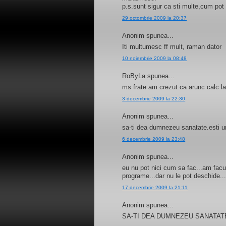
p.s.sunt sigur ca sti multe,cum pot 
29 octombrie 2009 la 20:37
Anonim spunea...
Iti multumesc ff mult, raman dator
10 noiembrie 2009 la 08:48
RoByLa spunea...
ms frate am crezut ca arunc calc la
3 decembrie 2009 la 22:30
Anonim spunea...
sa-ti dea dumnezeu sanatate.esti u
6 decembrie 2009 la 23:48
Anonim spunea...
eu nu pot nici cum sa fac...am facut
programe...dar nu le pot deschide...
17 decembrie 2009 la 21:11
Anonim spunea...
SA-TI DEA DUMNEZEU SANATATE SI