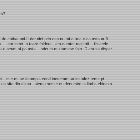
ea?
 de cativa ani !! dar nici prin cap nu mi-a trecut ca asta ar fi
...am intrat in toate foldere.. am curatat registrii .. fisierele
tat-o acum si pe asta .. oricum multumesc fain :D era sa disper
sfat ..mie mi se intampla cand incercam sa instalez teme pt
un site din china...sierau scrise cu denumire in limba chineza