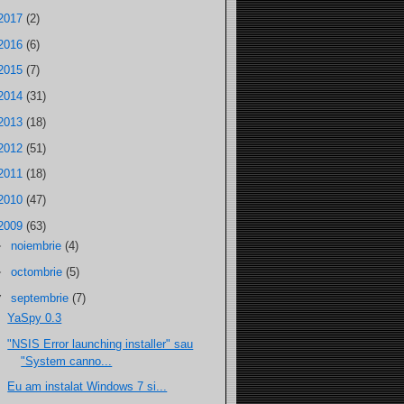
2017
(2)
2016
(6)
2015
(7)
2014
(31)
2013
(18)
2012
(51)
2011
(18)
2010
(47)
2009
(63)
►
noiembrie
(4)
►
octombrie
(5)
▼
septembrie
(7)
YaSpy 0.3
"NSIS Error launching installer" sau
"System canno...
Eu am instalat Windows 7 si...