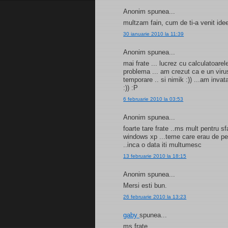
Anonim spunea...
multzam fain, cum de ti-a venit ide
30 ianuarie 2010 la 11:39
Anonim spunea...
mai frate ... lucrez cu calculatoarele
problema ... am crezut ca e un virus .
temporare .. si nimik :)) ...am inva
:)) :P
6 februarie 2010 la 03:53
Anonim spunea...
foarte tare frate ..ms mult pentru 
windows xp ...teme care erau de pe 
..inca o data iti multumesc
13 februarie 2010 la 18:15
Anonim spunea...
Mersi esti bun.
26 februarie 2010 la 13:23
gaby
spunea...
ms frate....