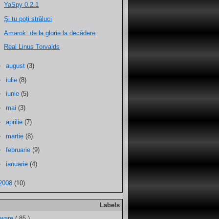
YaSpy 0.2.1
Şi tu poţi străluci
Amarok: de la glorie la decădere
Real Linus Torvalds
►
august
(3)
►
iulie
(8)
►
iunie
(5)
►
mai
(3)
►
aprilie
(7)
►
martie
(8)
►
februarie
(9)
►
ianuarie
(4)
2008
(10)
Labels
tware
( 85 )