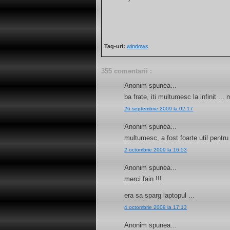
Tag-uri:
windows
355 comentarii :
Anonim spunea...
ba frate, iti multumesc la infinit ..
26 septembrie 2009 la 02:17
Anonim spunea...
multumesc, a fost foarte util pentru
2 octombrie 2009 la 16:53
Anonim spunea...
merci fain !!!
era sa sparg laptopul ...
4 octombrie 2009 la 17:13
Anonim spunea...