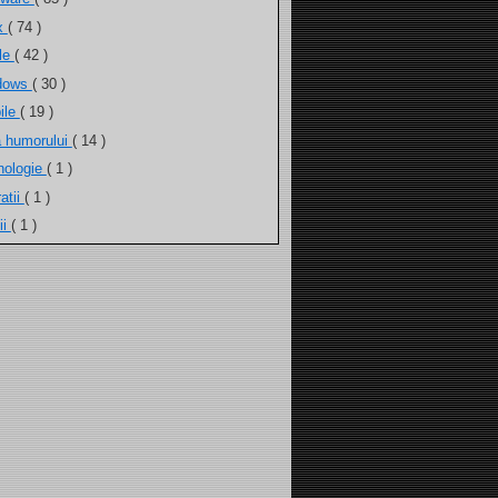
ux
( 74 )
ele
( 42 )
dows
( 30 )
ile
( 19 )
a humorului
( 14 )
nologie
( 1 )
atii
( 1 )
ii
( 1 )