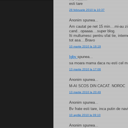
esti tare
28 februarie 2010 la 10:37
Anonim spunea...
Am cautat pe net 15 min....mi-au zis
cand...opaaaa....super blog.
Iti multumesc pentru sfat tie, internet
tot asa....Bravo
10 martie 2010 la 18:19
Igby
spunea...
sa moara mama daca nu esti cel mai
13 martie 2010 la 17:08
Anonim spunea...
M-AI SCOS DIN CACAT. NOROC
13 martie 2010 la 20:49
Anonim spunea...
Bv frate esti tare, inca putin de na
10 aprilie 2010 la 09:10
Anonim spunea...