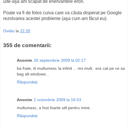
uite-aşa am scăpat de enervantele erori.
Poate va fi de folos cuiva care va căuta disperat pe Google
rezolvarea acestei probleme (aşa cum am făcut eu).
Ovidiu
la
22:20
355 de comentarii:
Anonim
26 septembrie 2009 la 02:17
ba frate, iti multumesc la infinit ... ms mult.. era cat pe ce sa
bag alt windows...
Răspundeți
Anonim
2 octombrie 2009 la 16:53
multumesc, a fost foarte util pentru mine.
Răspundeți