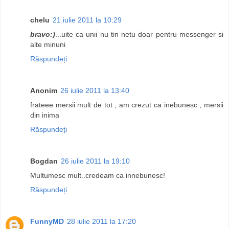
chelu
21 iulie 2011 la 10:29
bravo:)
...uite ca unii nu tin netu doar pentru messenger si
alte minuni
Răspundeți
Anonim
26 iulie 2011 la 13:40
frateee mersii mult de tot , am crezut ca inebunesc , mersii
din inima
Răspundeți
Bogdan
26 iulie 2011 la 19:10
Multumesc mult..credeam ca innebunesc!
Răspundeți
FunnyMD
28 iulie 2011 la 17:20