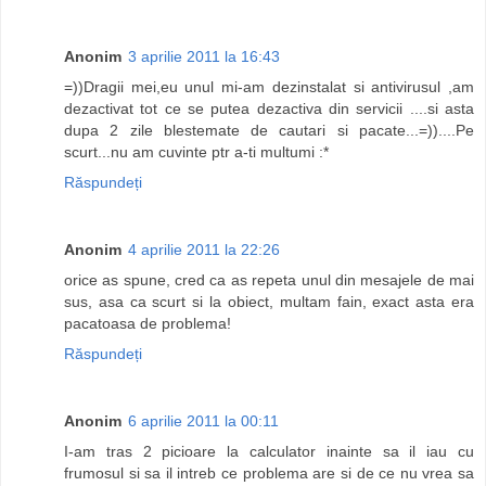
Anonim
3 aprilie 2011 la 16:43
=))Dragii mei,eu unul mi-am dezinstalat si antivirusul ,am
dezactivat tot ce se putea dezactiva din servicii ....si asta
dupa 2 zile blestemate de cautari si pacate...=))....Pe
scurt...nu am cuvinte ptr a-ti multumi :*
Răspundeți
Anonim
4 aprilie 2011 la 22:26
orice as spune, cred ca as repeta unul din mesajele de mai
sus, asa ca scurt si la obiect, multam fain, exact asta era
pacatoasa de problema!
Răspundeți
Anonim
6 aprilie 2011 la 00:11
I-am tras 2 picioare la calculator inainte sa il iau cu
frumosul si sa il intreb ce problema are si de ce nu vrea sa