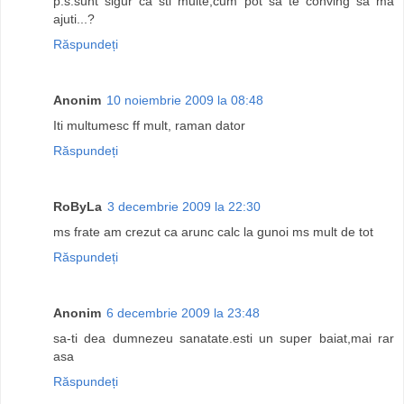
p.s.sunt sigur ca sti multe,cum pot sa te conving sa ma
ajuti...?
Răspundeți
Anonim
10 noiembrie 2009 la 08:48
Iti multumesc ff mult, raman dator
Răspundeți
RoByLa
3 decembrie 2009 la 22:30
ms frate am crezut ca arunc calc la gunoi ms mult de tot
Răspundeți
Anonim
6 decembrie 2009 la 23:48
sa-ti dea dumnezeu sanatate.esti un super baiat,mai rar
asa
Răspundeți