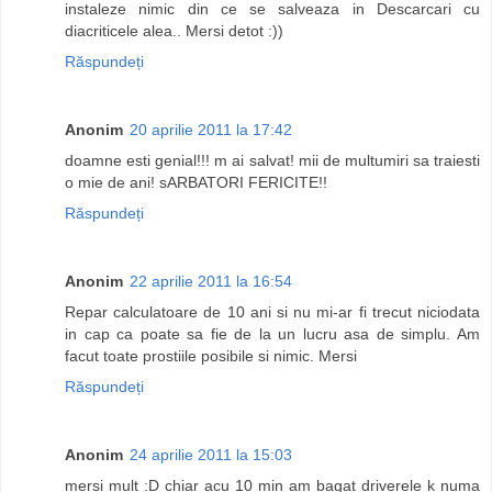
instaleze nimic din ce se salveaza in Descarcari cu
diacriticele alea.. Mersi detot :))
Răspundeți
Anonim
20 aprilie 2011 la 17:42
doamne esti genial!!! m ai salvat! mii de multumiri sa traiesti
o mie de ani! sARBATORI FERICITE!!
Răspundeți
Anonim
22 aprilie 2011 la 16:54
Repar calculatoare de 10 ani si nu mi-ar fi trecut niciodata
in cap ca poate sa fie de la un lucru asa de simplu. Am
facut toate prostiile posibile si nimic. Mersi
Răspundeți
Anonim
24 aprilie 2011 la 15:03
mersi mult :D chiar acu 10 min am bagat driverele k numa