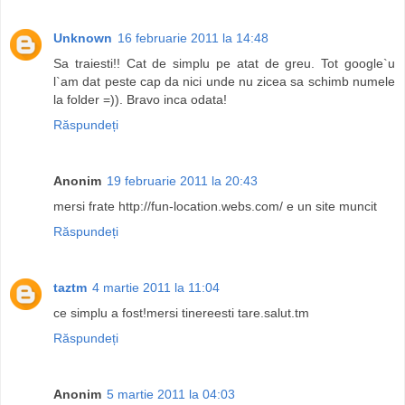
Unknown
16 februarie 2011 la 14:48
Sa traiesti!! Cat de simplu pe atat de greu. Tot google`u
l`am dat peste cap da nici unde nu zicea sa schimb numele
la folder =)). Bravo inca odata!
Răspundeți
Anonim
19 februarie 2011 la 20:43
mersi frate http://fun-location.webs.com/ e un site muncit
Răspundeți
taztm
4 martie 2011 la 11:04
ce simplu a fost!mersi tinereesti tare.salut.tm
Răspundeți
Anonim
5 martie 2011 la 04:03