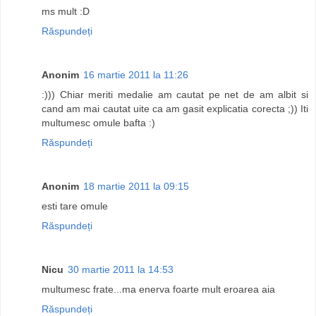
ms mult :D
Răspundeți
Anonim
16 martie 2011 la 11:26
:))) Chiar meriti medalie am cautat pe net de am albit si
cand am mai cautat uite ca am gasit explicatia corecta ;)) Iti
multumesc omule bafta :)
Răspundeți
Anonim
18 martie 2011 la 09:15
esti tare omule
Răspundeți
Nicu
30 martie 2011 la 14:53
multumesc frate...ma enerva foarte mult eroarea aia
Răspundeți