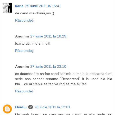
karla
25 iunie 2011 la 15:41
de cand ma chinui,ms :)
Răspundeți
Anonim
27 iunie 2011 la 10:25
foarte util. mersi mult!
Răspundeți
Anonim
27 iunie 2011 la 23:10
ce doamne tre sa fac cand schimb numele la descarcari imi
scrie asa cannot rename `Descarcari` It is used bla bla
bla... ce ar trebui sa fac va rog sa ma ajutati
Răspundeți
Ovidiu
28 iunie 2011 la 12:01
Ori muti fisierul pe care vrei sa il muti in alta parte, ori