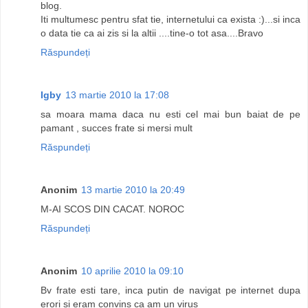
blog.
Iti multumesc pentru sfat tie, internetului ca exista :)...si inca
o data tie ca ai zis si la altii ....tine-o tot asa....Bravo
Răspundeți
Igby
13 martie 2010 la 17:08
sa moara mama daca nu esti cel mai bun baiat de pe
pamant , succes frate si mersi mult
Răspundeți
Anonim
13 martie 2010 la 20:49
M-AI SCOS DIN CACAT. NOROC
Răspundeți
Anonim
10 aprilie 2010 la 09:10
Bv frate esti tare, inca putin de navigat pe internet dupa
erori si eram convins ca am un virus