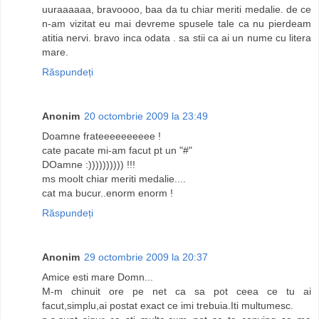
uuraaaaaa, bravoooo, baa da tu chiar meriti medalie. de ce
n-am vizitat eu mai devreme spusele tale ca nu pierdeam
atitia nervi. bravo inca odata . sa stii ca ai un nume cu litera
mare.
Răspundeți
Anonim
20 octombrie 2009 la 23:49
Doamne frateeeeeeeeee !
cate pacate mi-am facut pt un "#"
DOamne :)))))))))) !!!
ms moolt chiar meriti medalie....
cat ma bucur..enorm enorm !
Răspundeți
Anonim
29 octombrie 2009 la 20:37
Amice esti mare Domn...
M-m chinuit ore pe net ca sa pot ceea ce tu ai
facut,simplu,ai postat exact ce imi trebuia.Iti multumesc.