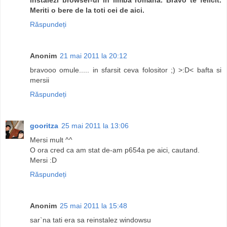
Meriti o bere de la toti cei de aici.
Răspundeți
Anonim
21 mai 2011 la 20:12
bravooo omule..... in sfarsit ceva folositor ;) >:D< bafta si
mersii
Răspundeți
gooritza
25 mai 2011 la 13:06
Mersi mult ^^
O ora cred ca am stat de-am p654a pe aici, cautand.
Mersi :D
Răspundeți
Anonim
25 mai 2011 la 15:48
sar`na tati era sa reinstalez windowsu