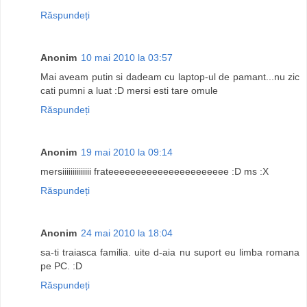
Răspundeți
Anonim
10 mai 2010 la 03:57
Mai aveam putin si dadeam cu laptop-ul de pamant...nu zic
cati pumni a luat :D mersi esti tare omule
Răspundeți
Anonim
19 mai 2010 la 09:14
mersiiiiiiiiiiiiii frateeeeeeeeeeeeeeeeeeeeee :D ms :X
Răspundeți
Anonim
24 mai 2010 la 18:04
sa-ti traiasca familia. uite d-aia nu suport eu limba romana
pe PC. :D
Răspundeți