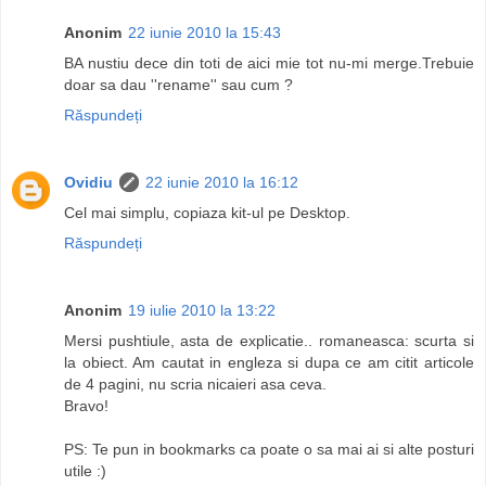
Anonim
22 iunie 2010 la 15:43
BA nustiu dece din toti de aici mie tot nu-mi merge.Trebuie
doar sa dau ''rename'' sau cum ?
Răspundeți
Ovidiu
22 iunie 2010 la 16:12
Cel mai simplu, copiaza kit-ul pe Desktop.
Răspundeți
Anonim
19 iulie 2010 la 13:22
Mersi pushtiule, asta de explicatie.. romaneasca: scurta si
la obiect. Am cautat in engleza si dupa ce am citit articole
de 4 pagini, nu scria nicaieri asa ceva.
Bravo!
PS: Te pun in bookmarks ca poate o sa mai ai si alte posturi
utile :)