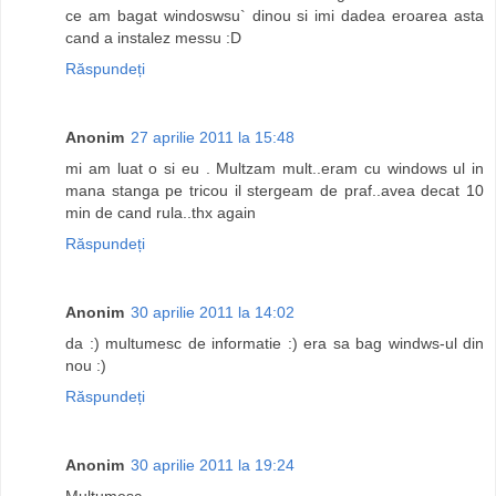
ce am bagat windoswsu` dinou si imi dadea eroarea asta
cand a instalez messu :D
Răspundeți
Anonim
27 aprilie 2011 la 15:48
mi am luat o si eu . Multzam mult..eram cu windows ul in
mana stanga pe tricou il stergeam de praf..avea decat 10
min de cand rula..thx again
Răspundeți
Anonim
30 aprilie 2011 la 14:02
da :) multumesc de informatie :) era sa bag windws-ul din
nou :)
Răspundeți
Anonim
30 aprilie 2011 la 19:24
Multumesc