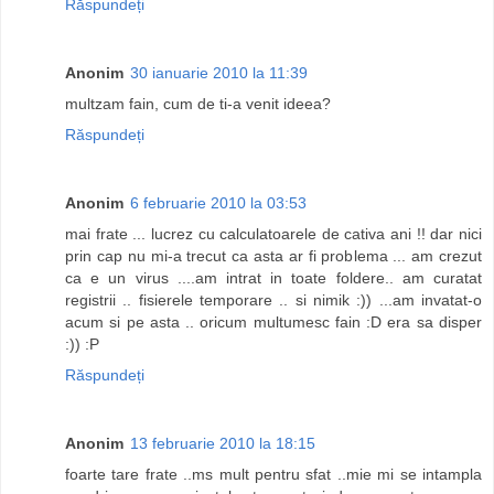
Răspundeți
Anonim
30 ianuarie 2010 la 11:39
multzam fain, cum de ti-a venit ideea?
Răspundeți
Anonim
6 februarie 2010 la 03:53
mai frate ... lucrez cu calculatoarele de cativa ani !! dar nici
prin cap nu mi-a trecut ca asta ar fi problema ... am crezut
ca e un virus ....am intrat in toate foldere.. am curatat
registrii .. fisierele temporare .. si nimik :)) ...am invatat-o
acum si pe asta .. oricum multumesc fain :D era sa disper
:)) :P
Răspundeți
Anonim
13 februarie 2010 la 18:15
foarte tare frate ..ms mult pentru sfat ..mie mi se intampla