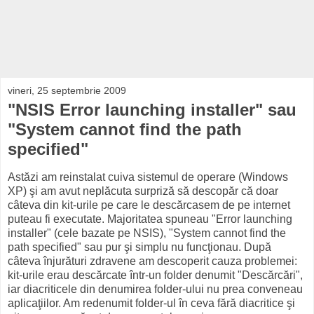
vineri, 25 septembrie 2009
"NSIS Error launching installer" sau
"System cannot find the path
specified"
Astăzi am reinstalat cuiva sistemul de operare (Windows
XP) şi am avut neplăcuta surpriză să descopăr că doar
câteva din kit-urile pe care le descărcasem de pe internet
puteau fi executate. Majoritatea spuneau "Error launching
installer" (cele bazate pe NSIS), "System cannot find the
path specified" sau pur şi simplu nu funcţionau. După
câteva înjurături zdravene am descoperit cauza problemei:
kit-urile erau descărcate într-un folder denumit "Descărcări",
iar diacriticele din denumirea folder-ului nu prea conveneau
aplicaţiilor. Am redenumit folder-ul în ceva fără diacritice şi