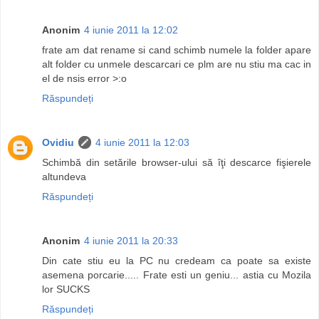
Anonim
4 iunie 2011 la 12:02
frate am dat rename si cand schimb numele la folder apare
alt folder cu unmele descarcari ce plm are nu stiu ma cac in
el de nsis error >:o
Răspundeți
Ovidiu
4 iunie 2011 la 12:03
Schimbă din setările browser-ului să îţi descarce fişierele
altundeva
Răspundeți
Anonim
4 iunie 2011 la 20:33
Din cate stiu eu la PC nu credeam ca poate sa existe
asemena porcarie..... Frate esti un geniu... astia cu Mozila
lor SUCKS
Răspundeți