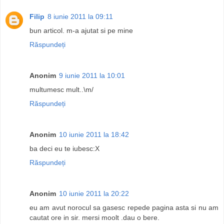
Filip
8 iunie 2011 la 09:11
bun articol. m-a ajutat si pe mine
Răspundeți
Anonim
9 iunie 2011 la 10:01
multumesc mult..\m/
Răspundeți
Anonim
10 iunie 2011 la 18:42
ba deci eu te iubesc:X
Răspundeți
Anonim
10 iunie 2011 la 20:22
eu am avut norocul sa gasesc repede pagina asta si nu am
cautat ore in sir. mersi moolt .dau o bere.