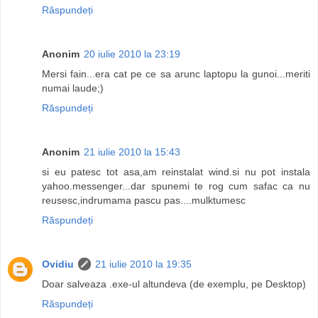
Răspundeți
Anonim
20 iulie 2010 la 23:19
Mersi fain...era cat pe ce sa arunc laptopu la gunoi...meriti
numai laude;)
Răspundeți
Anonim
21 iulie 2010 la 15:43
si eu patesc tot asa,am reinstalat wind.si nu pot instala
yahoo.messenger...dar spunemi te rog cum safac ca nu
reusesc,indrumama pascu pas....mulktumesc
Răspundeți
Ovidiu
21 iulie 2010 la 19:35
Doar salveaza .exe-ul altundeva (de exemplu, pe Desktop)
Răspundeți