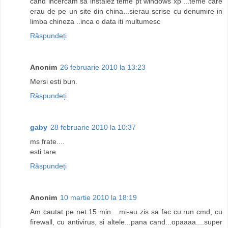
cand incercam sa instalez teme pt windows xp ...teme care
erau de pe un site din china...sierau scrise cu denumire in
limba chineza ..inca o data iti multumesc
Răspundeți
Anonim
26 februarie 2010 la 13:23
Mersi esti bun.
Răspundeți
gaby
28 februarie 2010 la 10:37
ms frate....
esti tare
Răspundeți
Anonim
10 martie 2010 la 18:19
Am cautat pe net 15 min....mi-au zis sa fac cu run cmd, cu
firewall, cu antivirus, si altele...pana cand...opaaaa....super