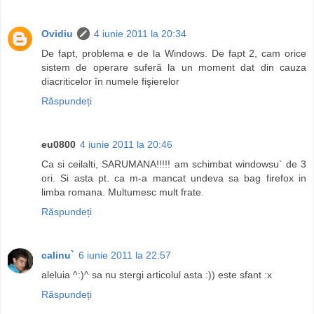
Ovidiu
4 iunie 2011 la 20:34
De fapt, problema e de la Windows. De fapt 2, cam orice
sistem de operare suferă la un moment dat din cauza
diacriticelor în numele fişierelor
Răspundeți
eu0800
4 iunie 2011 la 20:46
Ca si ceilalti, SARUMANA!!!!! am schimbat windowsu` de 3
ori. Si asta pt. ca m-a mancat undeva sa bag firefox in
limba romana. Multumesc mult frate.
Răspundeți
calinu`
6 iunie 2011 la 22:57
aleluia ^:)^ sa nu stergi articolul asta :)) este sfant :x
Răspundeți