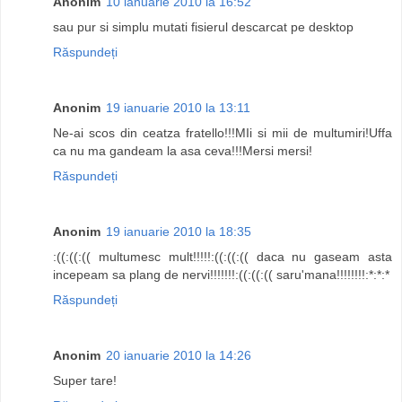
Anonim
10 ianuarie 2010 la 16:52
sau pur si simplu mutati fisierul descarcat pe desktop
Răspundeți
Anonim
19 ianuarie 2010 la 13:11
Ne-ai scos din ceatza fratello!!!MIi si mii de multumiri!Uffa
ca nu ma gandeam la asa ceva!!!Mersi mersi!
Răspundeți
Anonim
19 ianuarie 2010 la 18:35
:((:((:(( multumesc mult!!!!!:((:((:(( daca nu gaseam asta
incepeam sa plang de nervi!!!!!!!:((:((:(( saru'mana!!!!!!!!:*:*:*
Răspundeți
Anonim
20 ianuarie 2010 la 14:26
Super tare!