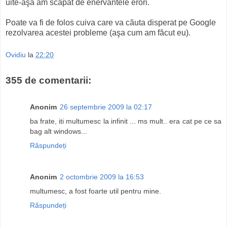
uite-aşa am scăpat de enervantele erori.
Poate va fi de folos cuiva care va căuta disperat pe Google
rezolvarea acestei probleme (aşa cum am făcut eu).
Ovidiu
la
22:20
355 de comentarii:
Anonim
26 septembrie 2009 la 02:17
ba frate, iti multumesc la infinit ... ms mult.. era cat pe ce sa
bag alt windows...
Răspundeți
Anonim
2 octombrie 2009 la 16:53
multumesc, a fost foarte util pentru mine.
Răspundeți