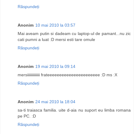
Răspundeți
Anonim
10 mai 2010 la 03:57
Mai aveam putin si dadeam cu laptop-ul de pamant...nu zic
cati pumni a luat :D mersi esti tare omule
Răspundeți
Anonim
19 mai 2010 la 09:14
mersiiiiiiiiiiiiii frateeeeeeeeeeeeeeeeeeeeee :D ms :X
Răspundeți
Anonim
24 mai 2010 la 18:04
sa-ti traiasca familia. uite d-aia nu suport eu limba romana
pe PC. :D
Răspundeți