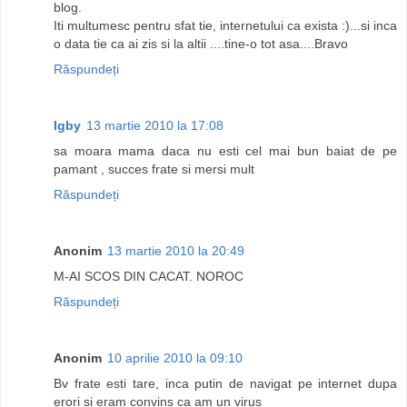
blog.
Iti multumesc pentru sfat tie, internetului ca exista :)...si inca
o data tie ca ai zis si la altii ....tine-o tot asa....Bravo
Răspundeți
Igby
13 martie 2010 la 17:08
sa moara mama daca nu esti cel mai bun baiat de pe
pamant , succes frate si mersi mult
Răspundeți
Anonim
13 martie 2010 la 20:49
M-AI SCOS DIN CACAT. NOROC
Răspundeți
Anonim
10 aprilie 2010 la 09:10
Bv frate esti tare, inca putin de navigat pe internet dupa
erori si eram convins ca am un virus