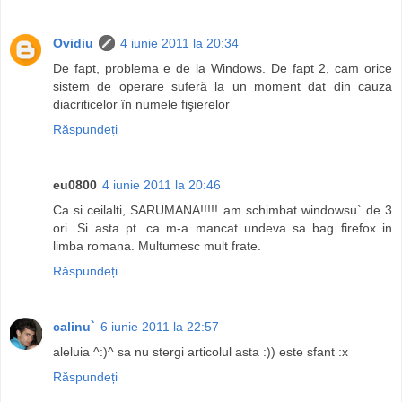
Ovidiu
4 iunie 2011 la 20:34
De fapt, problema e de la Windows. De fapt 2, cam orice
sistem de operare suferă la un moment dat din cauza
diacriticelor în numele fişierelor
Răspundeți
eu0800
4 iunie 2011 la 20:46
Ca si ceilalti, SARUMANA!!!!! am schimbat windowsu` de 3
ori. Si asta pt. ca m-a mancat undeva sa bag firefox in
limba romana. Multumesc mult frate.
Răspundeți
calinu`
6 iunie 2011 la 22:57
aleluia ^:)^ sa nu stergi articolul asta :)) este sfant :x
Răspundeți