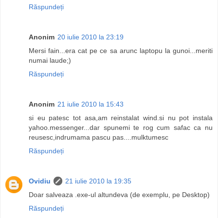
Răspundeți
Anonim
20 iulie 2010 la 23:19
Mersi fain...era cat pe ce sa arunc laptopu la gunoi...meriti
numai laude;)
Răspundeți
Anonim
21 iulie 2010 la 15:43
si eu patesc tot asa,am reinstalat wind.si nu pot instala
yahoo.messenger...dar spunemi te rog cum safac ca nu
reusesc,indrumama pascu pas....mulktumesc
Răspundeți
Ovidiu
21 iulie 2010 la 19:35
Doar salveaza .exe-ul altundeva (de exemplu, pe Desktop)
Răspundeți