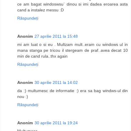
ce am bagat windoswsu` dinou si imi dadea eroarea asta
cand a instalez messu :D
Răspundeți
Anonim
27 aprilie 2011 la 15:48
mi am luat o si eu . Multzam mult..eram cu windows ul in
mana stanga pe tricou il stergeam de praf..avea decat 10
min de cand rula..thx again
Răspundeți
Anonim
30 aprilie 2011 la 14:02
da :) multumesc de informatie :) era sa bag windws-ul din
nou :)
Răspundeți
Anonim
30 aprilie 2011 la 19:24
Multumesc