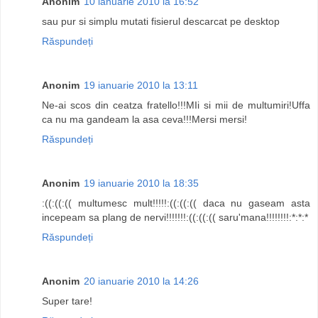
Anonim
10 ianuarie 2010 la 16:52
sau pur si simplu mutati fisierul descarcat pe desktop
Răspundeți
Anonim
19 ianuarie 2010 la 13:11
Ne-ai scos din ceatza fratello!!!MIi si mii de multumiri!Uffa
ca nu ma gandeam la asa ceva!!!Mersi mersi!
Răspundeți
Anonim
19 ianuarie 2010 la 18:35
:((:((:(( multumesc mult!!!!!:((:((:(( daca nu gaseam asta
incepeam sa plang de nervi!!!!!!!:((:((:(( saru'mana!!!!!!!!:*:*:*
Răspundeți
Anonim
20 ianuarie 2010 la 14:26
Super tare!