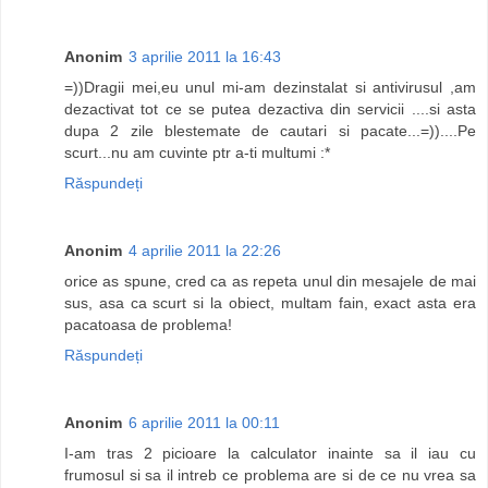
Anonim
3 aprilie 2011 la 16:43
=))Dragii mei,eu unul mi-am dezinstalat si antivirusul ,am
dezactivat tot ce se putea dezactiva din servicii ....si asta
dupa 2 zile blestemate de cautari si pacate...=))....Pe
scurt...nu am cuvinte ptr a-ti multumi :*
Răspundeți
Anonim
4 aprilie 2011 la 22:26
orice as spune, cred ca as repeta unul din mesajele de mai
sus, asa ca scurt si la obiect, multam fain, exact asta era
pacatoasa de problema!
Răspundeți
Anonim
6 aprilie 2011 la 00:11
I-am tras 2 picioare la calculator inainte sa il iau cu
frumosul si sa il intreb ce problema are si de ce nu vrea sa