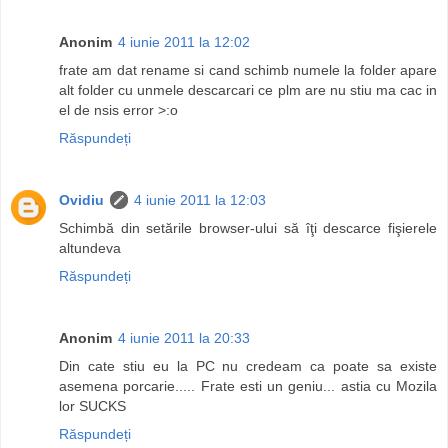
Anonim
4 iunie 2011 la 12:02
frate am dat rename si cand schimb numele la folder apare
alt folder cu unmele descarcari ce plm are nu stiu ma cac in
el de nsis error >:o
Răspundeți
Ovidiu
4 iunie 2011 la 12:03
Schimbă din setările browser-ului să îţi descarce fişierele
altundeva
Răspundeți
Anonim
4 iunie 2011 la 20:33
Din cate stiu eu la PC nu credeam ca poate sa existe
asemena porcarie..... Frate esti un geniu... astia cu Mozila
lor SUCKS
Răspundeți