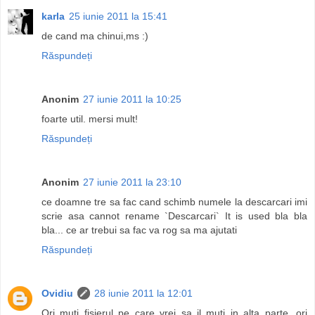
karla
25 iunie 2011 la 15:41
de cand ma chinui,ms :)
Răspundeți
Anonim
27 iunie 2011 la 10:25
foarte util. mersi mult!
Răspundeți
Anonim
27 iunie 2011 la 23:10
ce doamne tre sa fac cand schimb numele la descarcari imi
scrie asa cannot rename `Descarcari` It is used bla bla
bla... ce ar trebui sa fac va rog sa ma ajutati
Răspundeți
Ovidiu
28 iunie 2011 la 12:01
Ori muti fisierul pe care vrei sa il muti in alta parte, ori