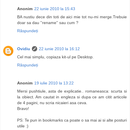
Anonim
22 iunie 2010 la 15:43
BA nustiu dece din toti de aici mie tot nu-mi merge.Trebuie
doar sa dau ''rename'' sau cum ?
Răspundeți
Ovidiu
22 iunie 2010 la 16:12
Cel mai simplu, copiaza kit-ul pe Desktop.
Răspundeți
Anonim
19 iulie 2010 la 13:22
Mersi pushtiule, asta de explicatie.. romaneasca: scurta si
la obiect. Am cautat in engleza si dupa ce am citit articole
de 4 pagini, nu scria nicaieri asa ceva.
Bravo!
PS: Te pun in bookmarks ca poate o sa mai ai si alte posturi
utile :)