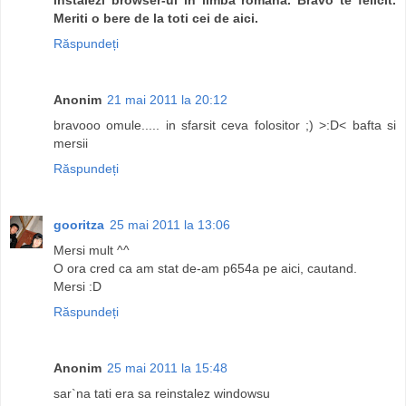
Meriti o bere de la toti cei de aici.
Răspundeți
Anonim
21 mai 2011 la 20:12
bravooo omule..... in sfarsit ceva folositor ;) >:D< bafta si
mersii
Răspundeți
gooritza
25 mai 2011 la 13:06
Mersi mult ^^
O ora cred ca am stat de-am p654a pe aici, cautand.
Mersi :D
Răspundeți
Anonim
25 mai 2011 la 15:48
sar`na tati era sa reinstalez windowsu