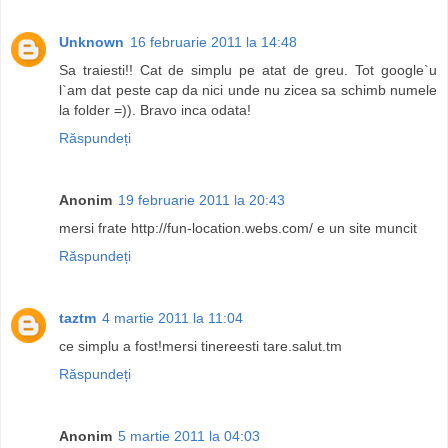
Unknown
16 februarie 2011 la 14:48
Sa traiesti!! Cat de simplu pe atat de greu. Tot google`u
l`am dat peste cap da nici unde nu zicea sa schimb numele
la folder =)). Bravo inca odata!
Răspundeți
Anonim
19 februarie 2011 la 20:43
mersi frate http://fun-location.webs.com/ e un site muncit
Răspundeți
taztm
4 martie 2011 la 11:04
ce simplu a fost!mersi tinereesti tare.salut.tm
Răspundeți
Anonim
5 martie 2011 la 04:03