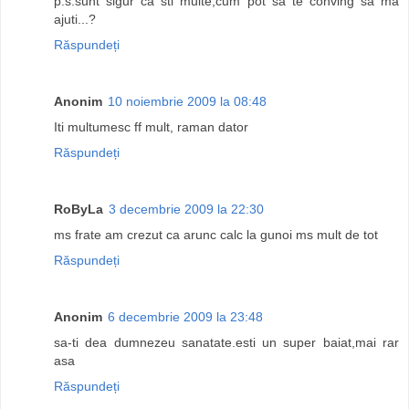
p.s.sunt sigur ca sti multe,cum pot sa te conving sa ma
ajuti...?
Răspundeți
Anonim
10 noiembrie 2009 la 08:48
Iti multumesc ff mult, raman dator
Răspundeți
RoByLa
3 decembrie 2009 la 22:30
ms frate am crezut ca arunc calc la gunoi ms mult de tot
Răspundeți
Anonim
6 decembrie 2009 la 23:48
sa-ti dea dumnezeu sanatate.esti un super baiat,mai rar
asa
Răspundeți