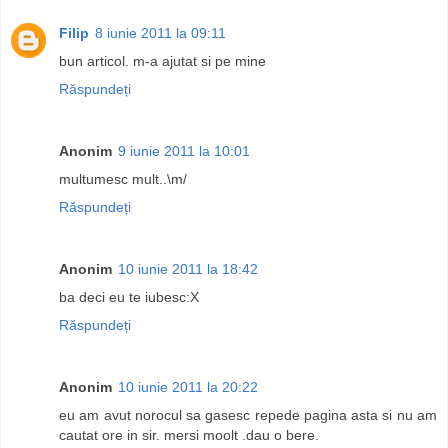
Filip
8 iunie 2011 la 09:11
bun articol. m-a ajutat si pe mine
Răspundeți
Anonim
9 iunie 2011 la 10:01
multumesc mult..\m/
Răspundeți
Anonim
10 iunie 2011 la 18:42
ba deci eu te iubesc:X
Răspundeți
Anonim
10 iunie 2011 la 20:22
eu am avut norocul sa gasesc repede pagina asta si nu am
cautat ore in sir. mersi moolt .dau o bere.