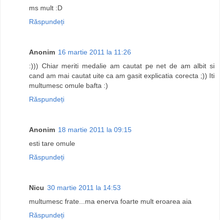
ms mult :D
Răspundeți
Anonim
16 martie 2011 la 11:26
:))) Chiar meriti medalie am cautat pe net de am albit si
cand am mai cautat uite ca am gasit explicatia corecta ;)) Iti
multumesc omule bafta :)
Răspundeți
Anonim
18 martie 2011 la 09:15
esti tare omule
Răspundeți
Nicu
30 martie 2011 la 14:53
multumesc frate...ma enerva foarte mult eroarea aia
Răspundeți