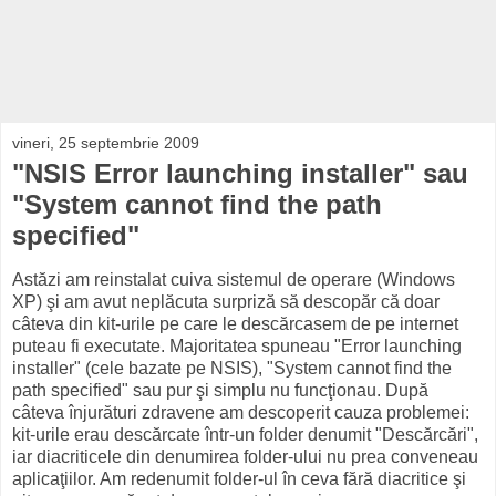
vineri, 25 septembrie 2009
"NSIS Error launching installer" sau
"System cannot find the path
specified"
Astăzi am reinstalat cuiva sistemul de operare (Windows
XP) şi am avut neplăcuta surpriză să descopăr că doar
câteva din kit-urile pe care le descărcasem de pe internet
puteau fi executate. Majoritatea spuneau "Error launching
installer" (cele bazate pe NSIS), "System cannot find the
path specified" sau pur şi simplu nu funcţionau. După
câteva înjurături zdravene am descoperit cauza problemei:
kit-urile erau descărcate într-un folder denumit "Descărcări",
iar diacriticele din denumirea folder-ului nu prea conveneau
aplicaţiilor. Am redenumit folder-ul în ceva fără diacritice şi