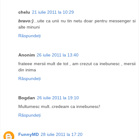
chelu
21 iulie 2011 la 10:29
bravo:)
...uite ca unii nu tin netu doar pentru messenger si
alte minuni
Răspundeți
Anonim
26 iulie 2011 la 13:40
frateee mersii mult de tot , am crezut ca inebunesc , mersii
din inima
Răspundeți
Bogdan
26 iulie 2011 la 19:10
Multumesc mult..credeam ca innebunesc!
Răspundeți
FunnyMD
28 iulie 2011 la 17:20