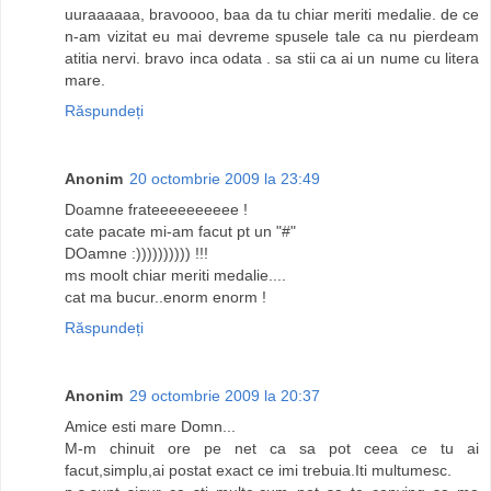
uuraaaaaa, bravoooo, baa da tu chiar meriti medalie. de ce
n-am vizitat eu mai devreme spusele tale ca nu pierdeam
atitia nervi. bravo inca odata . sa stii ca ai un nume cu litera
mare.
Răspundeți
Anonim
20 octombrie 2009 la 23:49
Doamne frateeeeeeeeee !
cate pacate mi-am facut pt un "#"
DOamne :)))))))))) !!!
ms moolt chiar meriti medalie....
cat ma bucur..enorm enorm !
Răspundeți
Anonim
29 octombrie 2009 la 20:37
Amice esti mare Domn...
M-m chinuit ore pe net ca sa pot ceea ce tu ai
facut,simplu,ai postat exact ce imi trebuia.Iti multumesc.