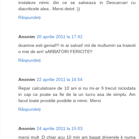
instaleze nimic din ce se salveaza in Descarcari cu
diacriticele alea.. Mersi detot :))
Răspundeți
Anonim
20 aprilie 2011 la 17:42
doamne esti genial!!! m ai salvat! mii de multumiri sa traiesti
o mie de ani! sARBATORI FERICITE!!
Răspundeți
Anonim
22 aprilie 2011 la 16:54
Repar calculatoare de 10 ani si nu mi-ar fi trecut niciodata
in cap ca poate sa fie de la un lucru asa de simplu. Am
facut toate prostiile posibile si nimic. Mersi
Răspundeți
Anonim
24 aprilie 2011 la 15:03
mersi mult :D chiar acu 10 min am bagat driverele k numa