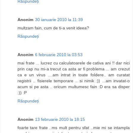
Răspundeți
Anonim
30 ianuarie 2010 la 11:39
multzam fain, cum de ti-a venit ideea?
Răspundeți
Anonim
6 februarie 2010 la 03:53
mai frate ... lucrez cu calculatoarele de cativa ani !! dar nici
prin cap nu mi-a trecut ca asta ar fi problema ... am crezut
ca e un virus ....am intrat in toate foldere.. am curatat
registrii .. fisierele temporare .. si nimik :)) ...am invatat-o
acum si pe asta .. oricum multumesc fain :D era sa disper
:)) :P
Răspundeți
Anonim
13 februarie 2010 la 18:15
foarte tare frate ..ms mult pentru sfat ..mie mi se intampla