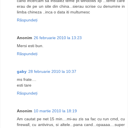
cand incercam sa instalez teme pt windows xp ...teme care
erau de pe un site din china...sierau scrise cu denumire in
limba chineza ..inca o data iti multumesc
Răspundeți
Anonim
26 februarie 2010 la 13:23
Mersi esti bun.
Răspundeți
gaby
28 februarie 2010 la 10:37
ms frate....
esti tare
Răspundeți
Anonim
10 martie 2010 la 18:19
Am cautat pe net 15 min....mi-au zis sa fac cu run cmd, cu
firewall, cu antivirus, si altele...pana cand...opaaaa....super