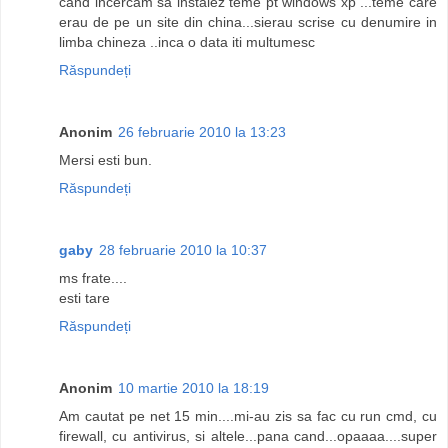
cand incercam sa instalez teme pt windows xp ...teme care
erau de pe un site din china...sierau scrise cu denumire in
limba chineza ..inca o data iti multumesc
Răspundeți
Anonim
26 februarie 2010 la 13:23
Mersi esti bun.
Răspundeți
gaby
28 februarie 2010 la 10:37
ms frate....
esti tare
Răspundeți
Anonim
10 martie 2010 la 18:19
Am cautat pe net 15 min....mi-au zis sa fac cu run cmd, cu
firewall, cu antivirus, si altele...pana cand...opaaaa....super