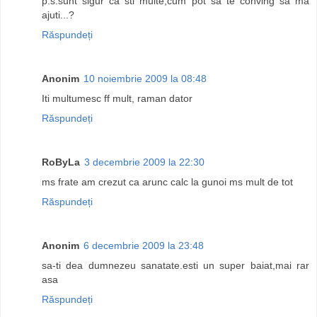
p.s.sunt sigur ca sti multe,cum pot sa te conving sa ma
ajuti...?
Răspundeți
Anonim
10 noiembrie 2009 la 08:48
Iti multumesc ff mult, raman dator
Răspundeți
RoByLa
3 decembrie 2009 la 22:30
ms frate am crezut ca arunc calc la gunoi ms mult de tot
Răspundeți
Anonim
6 decembrie 2009 la 23:48
sa-ti dea dumnezeu sanatate.esti un super baiat,mai rar
asa
Răspundeți