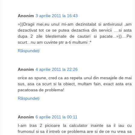
Anonim
3 aprilie 2011 la 16:43
=))Dragii mei,eu unul mi-am dezinstalat si antivirusul ,am
dezactivat tot ce se putea dezactiva din servicii ....si asta
dupa 2 zile blestemate de cautari si pacate...=))....Pe
scurt...nu am cuvinte ptr a-ti multumi :*
Răspundeți
Anonim
4 aprilie 2011 la 22:26
orice as spune, cred ca as repeta unul din mesajele de mai
sus, asa ca scurt si la obiect, multam fain, exact asta era
pacatoasa de problema!
Răspundeți
Anonim
6 aprilie 2011 la 00:11
I-am tras 2 picioare la calculator inainte sa il iau cu
frumosul si sa il intreb ce problema are si de ce nu vrea sa