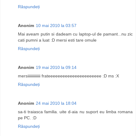
Răspundeți
Anonim
10 mai 2010 la 03:57
Mai aveam putin si dadeam cu laptop-ul de pamant...nu zic
cati pumni a luat :D mersi esti tare omule
Răspundeți
Anonim
19 mai 2010 la 09:14
mersiiiiiiiiiiiiii frateeeeeeeeeeeeeeeeeeeeee :D ms :X
Răspundeți
Anonim
24 mai 2010 la 18:04
sa-ti traiasca familia. uite d-aia nu suport eu limba romana
pe PC. :D
Răspundeți