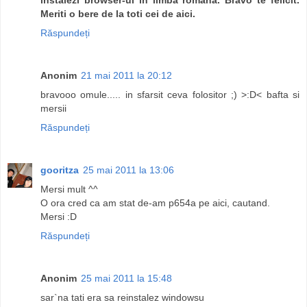
Meriti o bere de la toti cei de aici.
Răspundeți
Anonim
21 mai 2011 la 20:12
bravooo omule..... in sfarsit ceva folositor ;) >:D< bafta si
mersii
Răspundeți
gooritza
25 mai 2011 la 13:06
Mersi mult ^^
O ora cred ca am stat de-am p654a pe aici, cautand.
Mersi :D
Răspundeți
Anonim
25 mai 2011 la 15:48
sar`na tati era sa reinstalez windowsu