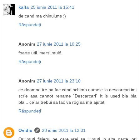
karla
25 iunie 2011 la 15:41
de cand ma chinui,ms :)
Răspundeți
Anonim
27 iunie 2011 la 10:25
foarte util. mersi mult!
Răspundeți
Anonim
27 iunie 2011 la 23:10
ce doamne tre sa fac cand schimb numele la descarcari imi
scrie asa cannot rename `Descarcari` It is used bla bla
bla... ce ar trebui sa fac va rog sa ma ajutati
Răspundeți
Ovidiu
28 iunie 2011 la 12:01
Ori muti fisierul pe care vrei sa il muti in alta parte, ori