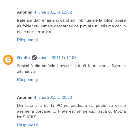
Anonim
4 iunie 2011 la 12:02
frate am dat rename si cand schimb numele la folder apare
alt folder cu unmele descarcari ce plm are nu stiu ma cac in
el de nsis error >:o
Răspundeți
Ovidiu
4 iunie 2011 la 12:03
Schimbă din setările browser-ului să îţi descarce fişierele
altundeva
Răspundeți
Anonim
4 iunie 2011 la 20:33
Din cate stiu eu la PC nu credeam ca poate sa existe
asemena porcarie..... Frate esti un geniu... astia cu Mozila
lor SUCKS
Răspundeți