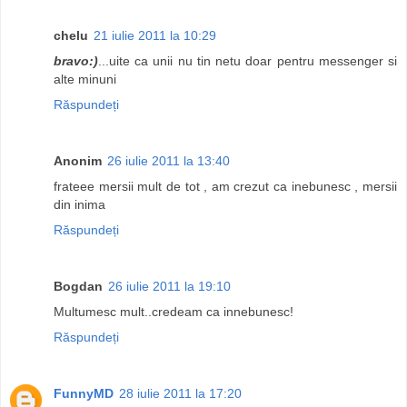
chelu
21 iulie 2011 la 10:29
bravo:)
...uite ca unii nu tin netu doar pentru messenger si
alte minuni
Răspundeți
Anonim
26 iulie 2011 la 13:40
frateee mersii mult de tot , am crezut ca inebunesc , mersii
din inima
Răspundeți
Bogdan
26 iulie 2011 la 19:10
Multumesc mult..credeam ca innebunesc!
Răspundeți
FunnyMD
28 iulie 2011 la 17:20