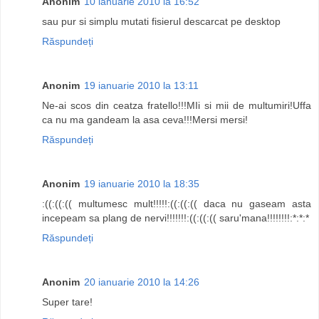
Anonim
10 ianuarie 2010 la 16:52
sau pur si simplu mutati fisierul descarcat pe desktop
Răspundeți
Anonim
19 ianuarie 2010 la 13:11
Ne-ai scos din ceatza fratello!!!MIi si mii de multumiri!Uffa
ca nu ma gandeam la asa ceva!!!Mersi mersi!
Răspundeți
Anonim
19 ianuarie 2010 la 18:35
:((:((:(( multumesc mult!!!!!:((:((:(( daca nu gaseam asta
incepeam sa plang de nervi!!!!!!!:((:((:(( saru'mana!!!!!!!!:*:*:*
Răspundeți
Anonim
20 ianuarie 2010 la 14:26
Super tare!