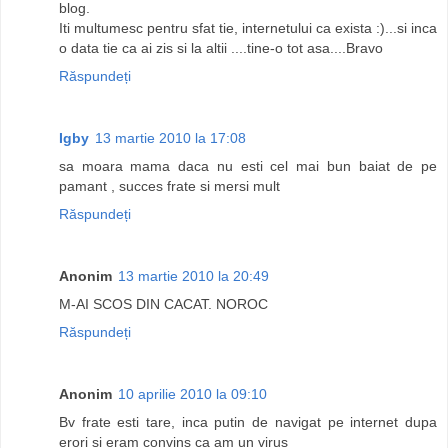
blog.
Iti multumesc pentru sfat tie, internetului ca exista :)...si inca
o data tie ca ai zis si la altii ....tine-o tot asa....Bravo
Răspundeți
Igby
13 martie 2010 la 17:08
sa moara mama daca nu esti cel mai bun baiat de pe
pamant , succes frate si mersi mult
Răspundeți
Anonim
13 martie 2010 la 20:49
M-AI SCOS DIN CACAT. NOROC
Răspundeți
Anonim
10 aprilie 2010 la 09:10
Bv frate esti tare, inca putin de navigat pe internet dupa
erori si eram convins ca am un virus