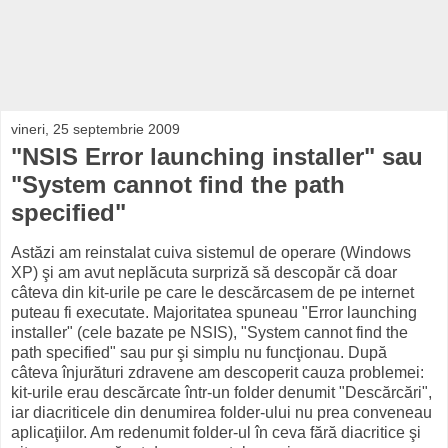
vineri, 25 septembrie 2009
"NSIS Error launching installer" sau
"System cannot find the path
specified"
Astăzi am reinstalat cuiva sistemul de operare (Windows
XP) şi am avut neplăcuta surpriză să descopăr că doar
câteva din kit-urile pe care le descărcasem de pe internet
puteau fi executate. Majoritatea spuneau "Error launching
installer" (cele bazate pe NSIS), "System cannot find the
path specified" sau pur şi simplu nu funcţionau. După
câteva înjurături zdravene am descoperit cauza problemei:
kit-urile erau descărcate într-un folder denumit "Descărcări",
iar diacriticele din denumirea folder-ului nu prea conveneau
aplicaţiilor. Am redenumit folder-ul în ceva fără diacritice şi