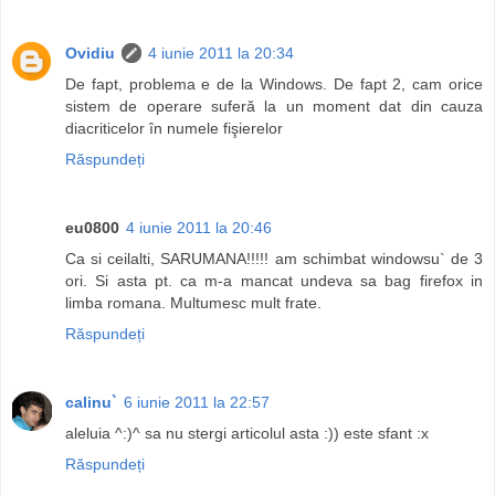
Ovidiu
4 iunie 2011 la 20:34
De fapt, problema e de la Windows. De fapt 2, cam orice
sistem de operare suferă la un moment dat din cauza
diacriticelor în numele fişierelor
Răspundeți
eu0800
4 iunie 2011 la 20:46
Ca si ceilalti, SARUMANA!!!!! am schimbat windowsu` de 3
ori. Si asta pt. ca m-a mancat undeva sa bag firefox in
limba romana. Multumesc mult frate.
Răspundeți
calinu`
6 iunie 2011 la 22:57
aleluia ^:)^ sa nu stergi articolul asta :)) este sfant :x
Răspundeți