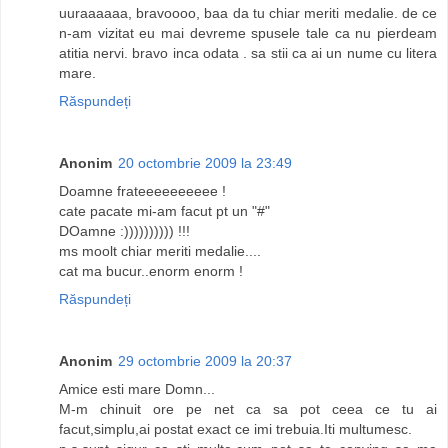
uuraaaaaa, bravoooo, baa da tu chiar meriti medalie. de ce
n-am vizitat eu mai devreme spusele tale ca nu pierdeam
atitia nervi. bravo inca odata . sa stii ca ai un nume cu litera
mare.
Răspundeți
Anonim
20 octombrie 2009 la 23:49
Doamne frateeeeeeeeee !
cate pacate mi-am facut pt un "#"
DOamne :)))))))))) !!!
ms moolt chiar meriti medalie....
cat ma bucur..enorm enorm !
Răspundeți
Anonim
29 octombrie 2009 la 20:37
Amice esti mare Domn...
M-m chinuit ore pe net ca sa pot ceea ce tu ai
facut,simplu,ai postat exact ce imi trebuia.Iti multumesc.