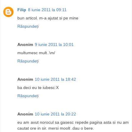
Filip
8 iunie 2011 la 09:11
bun articol. m-a ajutat si pe mine
Răspundeți
Anonim
9 iunie 2011 la 10:01
multumesc mult..\m/
Răspundeți
Anonim
10 iunie 2011 la 18:42
ba deci eu te iubesc:X
Răspundeți
Anonim
10 iunie 2011 la 20:22
eu am avut norocul sa gasesc repede pagina asta si nu am
cautat ore in sir. mersi moolt .dau o bere.