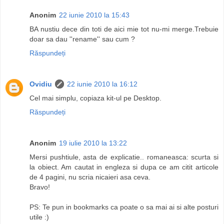
Anonim
22 iunie 2010 la 15:43
BA nustiu dece din toti de aici mie tot nu-mi merge.Trebuie
doar sa dau ''rename'' sau cum ?
Răspundeți
Ovidiu
22 iunie 2010 la 16:12
Cel mai simplu, copiaza kit-ul pe Desktop.
Răspundeți
Anonim
19 iulie 2010 la 13:22
Mersi pushtiule, asta de explicatie.. romaneasca: scurta si
la obiect. Am cautat in engleza si dupa ce am citit articole
de 4 pagini, nu scria nicaieri asa ceva.
Bravo!
PS: Te pun in bookmarks ca poate o sa mai ai si alte posturi
utile :)