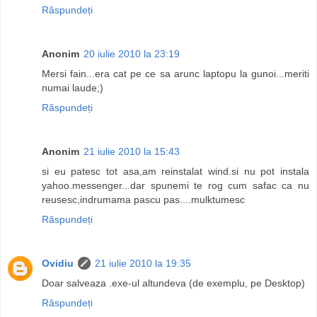
Răspundeți
Anonim
20 iulie 2010 la 23:19
Mersi fain...era cat pe ce sa arunc laptopu la gunoi...meriti
numai laude;)
Răspundeți
Anonim
21 iulie 2010 la 15:43
si eu patesc tot asa,am reinstalat wind.si nu pot instala
yahoo.messenger...dar spunemi te rog cum safac ca nu
reusesc,indrumama pascu pas....mulktumesc
Răspundeți
Ovidiu
21 iulie 2010 la 19:35
Doar salveaza .exe-ul altundeva (de exemplu, pe Desktop)
Răspundeți