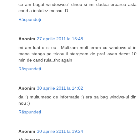
ce am bagat windoswsu` dinou si imi dadea eroarea asta
cand a instalez messu :D
Răspundeți
Anonim
27 aprilie 2011 la 15:48
mi am luat o si eu . Multzam mult..eram cu windows ul in
mana stanga pe tricou il stergeam de praf..avea decat 10
min de cand rula..thx again
Răspundeți
Anonim
30 aprilie 2011 la 14:02
da :) multumesc de informatie :) era sa bag windws-ul din
nou :)
Răspundeți
Anonim
30 aprilie 2011 la 19:24
Multumesc