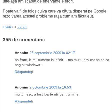
uite-aşa am scăpat de enervantele erori.
Poate va fi de folos cuiva care va căuta disperat pe Google
rezolvarea acestei probleme (aşa cum am făcut eu).
Ovidiu
la
22:20
355 de comentarii:
Anonim
26 septembrie 2009 la 02:17
ba frate, iti multumesc la infinit ... ms mult.. era cat pe ce sa
bag alt windows...
Răspundeți
Anonim
2 octombrie 2009 la 16:53
multumesc, a fost foarte util pentru mine.
Răspundeți