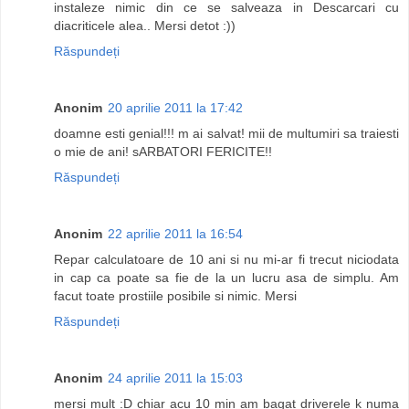
instaleze nimic din ce se salveaza in Descarcari cu
diacriticele alea.. Mersi detot :))
Răspundeți
Anonim
20 aprilie 2011 la 17:42
doamne esti genial!!! m ai salvat! mii de multumiri sa traiesti
o mie de ani! sARBATORI FERICITE!!
Răspundeți
Anonim
22 aprilie 2011 la 16:54
Repar calculatoare de 10 ani si nu mi-ar fi trecut niciodata
in cap ca poate sa fie de la un lucru asa de simplu. Am
facut toate prostiile posibile si nimic. Mersi
Răspundeți
Anonim
24 aprilie 2011 la 15:03
mersi mult :D chiar acu 10 min am bagat driverele k numa