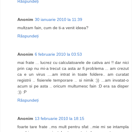
Răspundeți
Anonim
30 ianuarie 2010 la 11:39
multzam fain, cum de ti-a venit ideea?
Răspundeți
Anonim
6 februarie 2010 la 03:53
mai frate ... lucrez cu calculatoarele de cativa ani !! dar nici
prin cap nu mi-a trecut ca asta ar fi problema ... am crezut
ca e un virus ....am intrat in toate foldere.. am curatat
registrii .. fisierele temporare .. si nimik :)) ...am invatat-o
acum si pe asta .. oricum multumesc fain :D era sa disper
:)) :P
Răspundeți
Anonim
13 februarie 2010 la 18:15
foarte tare frate ..ms mult pentru sfat ..mie mi se intampla