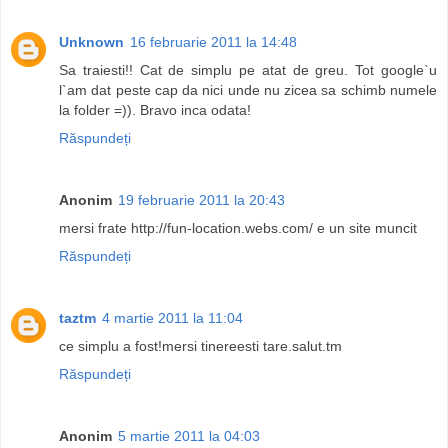
Unknown
16 februarie 2011 la 14:48
Sa traiesti!! Cat de simplu pe atat de greu. Tot google`u
l`am dat peste cap da nici unde nu zicea sa schimb numele
la folder =)). Bravo inca odata!
Răspundeți
Anonim
19 februarie 2011 la 20:43
mersi frate http://fun-location.webs.com/ e un site muncit
Răspundeți
taztm
4 martie 2011 la 11:04
ce simplu a fost!mersi tinereesti tare.salut.tm
Răspundeți
Anonim
5 martie 2011 la 04:03