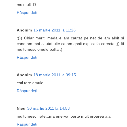
ms mult :D
Răspundeți
Anonim
16 martie 2011 la 11:26
:))) Chiar meriti medalie am cautat pe net de am albit si
cand am mai cautat uite ca am gasit explicatia corecta ;)) Iti
multumesc omule bafta :)
Răspundeți
Anonim
18 martie 2011 la 09:15
esti tare omule
Răspundeți
Nicu
30 martie 2011 la 14:53
multumesc frate...ma enerva foarte mult eroarea aia
Răspundeți