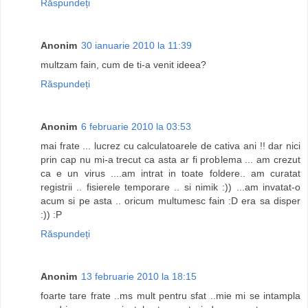
Răspundeți
Anonim
30 ianuarie 2010 la 11:39
multzam fain, cum de ti-a venit ideea?
Răspundeți
Anonim
6 februarie 2010 la 03:53
mai frate ... lucrez cu calculatoarele de cativa ani !! dar nici
prin cap nu mi-a trecut ca asta ar fi problema ... am crezut
ca e un virus ....am intrat in toate foldere.. am curatat
registrii .. fisierele temporare .. si nimik :)) ...am invatat-o
acum si pe asta .. oricum multumesc fain :D era sa disper
:)) :P
Răspundeți
Anonim
13 februarie 2010 la 18:15
foarte tare frate ..ms mult pentru sfat ..mie mi se intampla