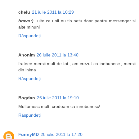
chelu
21 iulie 2011 la 10:29
bravo:)
...uite ca unii nu tin netu doar pentru messenger si
alte minuni
Răspundeți
Anonim
26 iulie 2011 la 13:40
frateee mersii mult de tot , am crezut ca inebunesc , mersii
din inima
Răspundeți
Bogdan
26 iulie 2011 la 19:10
Multumesc mult..credeam ca innebunesc!
Răspundeți
FunnyMD
28 iulie 2011 la 17:20