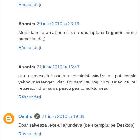
Răspundeți
Anonim
20 iulie 2010 la 23:19
Mersi fain...era cat pe ce sa arunc laptopu la gunoi...meriti
numai laude;)
Răspundeți
Anonim
21 iulie 2010 la 15:43
si eu patesc tot asa,am reinstalat wind.si nu pot instala
yahoo.messenger...dar spunemi te rog cum safac ca nu
reusesc,indrumama pascu pas....mulktumesc
Răspundeți
Ovidiu
21 iulie 2010 la 19:35
Doar salveaza .exe-ul altundeva (de exemplu, pe Desktop)
Răspundeți