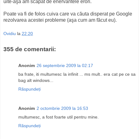
uite-aşa am scăpat de enervantele erori.
Poate va fi de folos cuiva care va căuta disperat pe Google
rezolvarea acestei probleme (aşa cum am făcut eu).
Ovidiu
la
22:20
355 de comentarii:
Anonim
26 septembrie 2009 la 02:17
ba frate, iti multumesc la infinit ... ms mult.. era cat pe ce sa
bag alt windows...
Răspundeți
Anonim
2 octombrie 2009 la 16:53
multumesc, a fost foarte util pentru mine.
Răspundeți