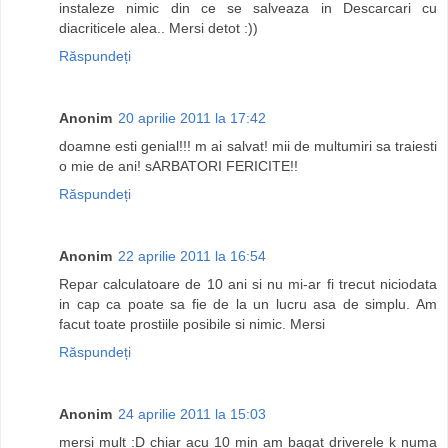
instaleze nimic din ce se salveaza in Descarcari cu
diacriticele alea.. Mersi detot :))
Răspundeți
Anonim
20 aprilie 2011 la 17:42
doamne esti genial!!! m ai salvat! mii de multumiri sa traiesti
o mie de ani! sARBATORI FERICITE!!
Răspundeți
Anonim
22 aprilie 2011 la 16:54
Repar calculatoare de 10 ani si nu mi-ar fi trecut niciodata
in cap ca poate sa fie de la un lucru asa de simplu. Am
facut toate prostiile posibile si nimic. Mersi
Răspundeți
Anonim
24 aprilie 2011 la 15:03
mersi mult :D chiar acu 10 min am bagat driverele k numa