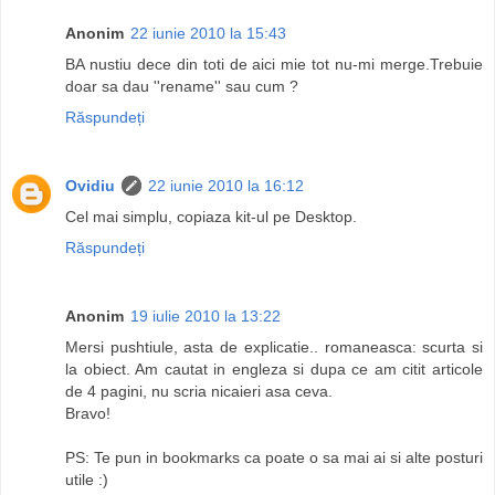
Anonim
22 iunie 2010 la 15:43
BA nustiu dece din toti de aici mie tot nu-mi merge.Trebuie
doar sa dau ''rename'' sau cum ?
Răspundeți
Ovidiu
22 iunie 2010 la 16:12
Cel mai simplu, copiaza kit-ul pe Desktop.
Răspundeți
Anonim
19 iulie 2010 la 13:22
Mersi pushtiule, asta de explicatie.. romaneasca: scurta si
la obiect. Am cautat in engleza si dupa ce am citit articole
de 4 pagini, nu scria nicaieri asa ceva.
Bravo!
PS: Te pun in bookmarks ca poate o sa mai ai si alte posturi
utile :)