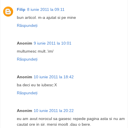
Filip
8 iunie 2011 la 09:11
bun articol. m-a ajutat si pe mine
Răspundeți
Anonim
9 iunie 2011 la 10:01
multumesc mult..\m/
Răspundeți
Anonim
10 iunie 2011 la 18:42
ba deci eu te iubesc:X
Răspundeți
Anonim
10 iunie 2011 la 20:22
eu am avut norocul sa gasesc repede pagina asta si nu am
cautat ore in sir. mersi moolt .dau o bere.