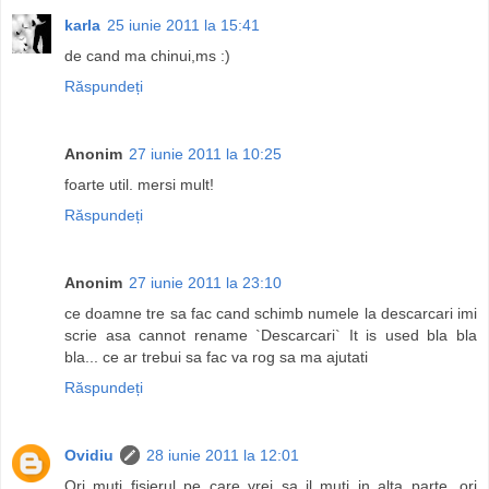
karla
25 iunie 2011 la 15:41
de cand ma chinui,ms :)
Răspundeți
Anonim
27 iunie 2011 la 10:25
foarte util. mersi mult!
Răspundeți
Anonim
27 iunie 2011 la 23:10
ce doamne tre sa fac cand schimb numele la descarcari imi
scrie asa cannot rename `Descarcari` It is used bla bla
bla... ce ar trebui sa fac va rog sa ma ajutati
Răspundeți
Ovidiu
28 iunie 2011 la 12:01
Ori muti fisierul pe care vrei sa il muti in alta parte, ori