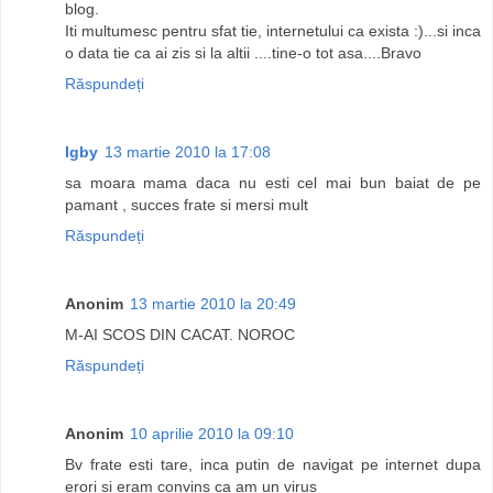
blog.
Iti multumesc pentru sfat tie, internetului ca exista :)...si inca
o data tie ca ai zis si la altii ....tine-o tot asa....Bravo
Răspundeți
Igby
13 martie 2010 la 17:08
sa moara mama daca nu esti cel mai bun baiat de pe
pamant , succes frate si mersi mult
Răspundeți
Anonim
13 martie 2010 la 20:49
M-AI SCOS DIN CACAT. NOROC
Răspundeți
Anonim
10 aprilie 2010 la 09:10
Bv frate esti tare, inca putin de navigat pe internet dupa
erori si eram convins ca am un virus