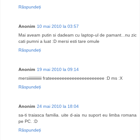
Răspundeți
Anonim
10 mai 2010 la 03:57
Mai aveam putin si dadeam cu laptop-ul de pamant...nu zic
cati pumni a luat :D mersi esti tare omule
Răspundeți
Anonim
19 mai 2010 la 09:14
mersiiiiiiiiiiiiii frateeeeeeeeeeeeeeeeeeeeee :D ms :X
Răspundeți
Anonim
24 mai 2010 la 18:04
sa-ti traiasca familia. uite d-aia nu suport eu limba romana
pe PC. :D
Răspundeți