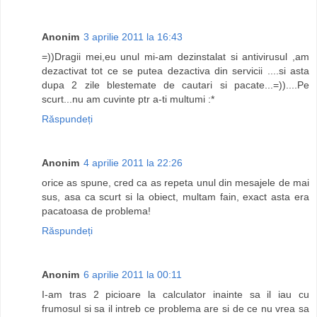
Anonim
3 aprilie 2011 la 16:43
=))Dragii mei,eu unul mi-am dezinstalat si antivirusul ,am
dezactivat tot ce se putea dezactiva din servicii ....si asta
dupa 2 zile blestemate de cautari si pacate...=))....Pe
scurt...nu am cuvinte ptr a-ti multumi :*
Răspundeți
Anonim
4 aprilie 2011 la 22:26
orice as spune, cred ca as repeta unul din mesajele de mai
sus, asa ca scurt si la obiect, multam fain, exact asta era
pacatoasa de problema!
Răspundeți
Anonim
6 aprilie 2011 la 00:11
I-am tras 2 picioare la calculator inainte sa il iau cu
frumosul si sa il intreb ce problema are si de ce nu vrea sa