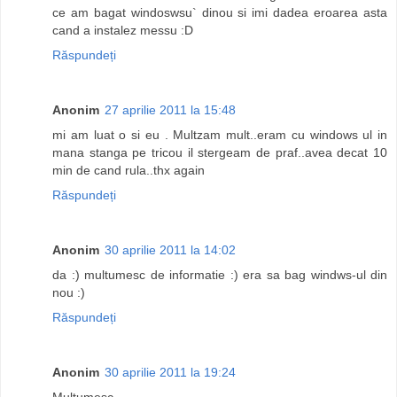
ce am bagat windoswsu` dinou si imi dadea eroarea asta
cand a instalez messu :D
Răspundeți
Anonim
27 aprilie 2011 la 15:48
mi am luat o si eu . Multzam mult..eram cu windows ul in
mana stanga pe tricou il stergeam de praf..avea decat 10
min de cand rula..thx again
Răspundeți
Anonim
30 aprilie 2011 la 14:02
da :) multumesc de informatie :) era sa bag windws-ul din
nou :)
Răspundeți
Anonim
30 aprilie 2011 la 19:24
Multumesc