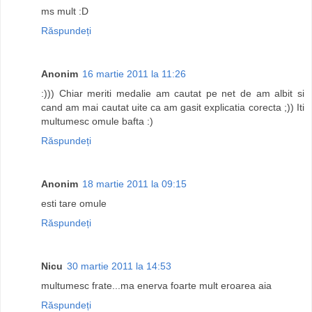
ms mult :D
Răspundeți
Anonim
16 martie 2011 la 11:26
:))) Chiar meriti medalie am cautat pe net de am albit si
cand am mai cautat uite ca am gasit explicatia corecta ;)) Iti
multumesc omule bafta :)
Răspundeți
Anonim
18 martie 2011 la 09:15
esti tare omule
Răspundeți
Nicu
30 martie 2011 la 14:53
multumesc frate...ma enerva foarte mult eroarea aia
Răspundeți