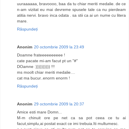
uuraaaaaa, bravoooo, baa da tu chiar meriti medalie. de ce
n-am vizitat eu mai devreme spusele tale ca nu pierdeam
atitia nervi. bravo inca odata . sa stii ca ai un nume cu litera
mare.
Răspundeți
Anonim
20 octombrie 2009 la 23:49
Doamne frateeeeeeeeee !
cate pacate mi-am facut pt un "#"
DOamne :)))))))))) !!!
ms moolt chiar meriti medalie....
cat ma bucur..enorm enorm !
Răspundeți
Anonim
29 octombrie 2009 la 20:37
Amice esti mare Domn...
M-m chinuit ore pe net ca sa pot ceea ce tu ai
facut,simplu,ai postat exact ce imi trebuia.Iti multumesc.