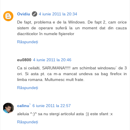
Ovidiu
4 iunie 2011 la 20:34
De fapt, problema e de la Windows. De fapt 2, cam orice
sistem de operare suferă la un moment dat din cauza
diacriticelor în numele fişierelor
Răspundeți
eu0800
4 iunie 2011 la 20:46
Ca si ceilalti, SARUMANA!!!!! am schimbat windowsu` de 3
ori. Si asta pt. ca m-a mancat undeva sa bag firefox in
limba romana. Multumesc mult frate.
Răspundeți
calinu`
6 iunie 2011 la 22:57
aleluia ^:)^ sa nu stergi articolul asta :)) este sfant :x
Răspundeți