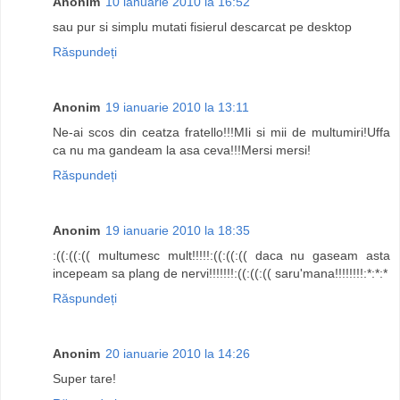
Anonim
10 ianuarie 2010 la 16:52
sau pur si simplu mutati fisierul descarcat pe desktop
Răspundeți
Anonim
19 ianuarie 2010 la 13:11
Ne-ai scos din ceatza fratello!!!MIi si mii de multumiri!Uffa
ca nu ma gandeam la asa ceva!!!Mersi mersi!
Răspundeți
Anonim
19 ianuarie 2010 la 18:35
:((:((:(( multumesc mult!!!!!:((:((:(( daca nu gaseam asta
incepeam sa plang de nervi!!!!!!!:((:((:(( saru'mana!!!!!!!!:*:*:*
Răspundeți
Anonim
20 ianuarie 2010 la 14:26
Super tare!