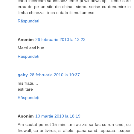
cand incercam sa instalez teme pt windows xp ...teme care
erau de pe un site din china...sierau scrise cu denumire in
limba chineza ..inca o data iti multumesc
Răspundeți
Anonim
26 februarie 2010 la 13:23
Mersi esti bun.
Răspundeți
gaby
28 februarie 2010 la 10:37
ms frate....
esti tare
Răspundeți
Anonim
10 martie 2010 la 18:19
Am cautat pe net 15 min....mi-au zis sa fac cu run cmd, cu
firewall, cu antivirus, si altele...pana cand...opaaaa....super