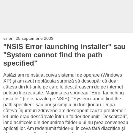
vineri, 25 septembrie 2009
"NSIS Error launching installer" sau
"System cannot find the path
specified"
Astăzi am reinstalat cuiva sistemul de operare (Windows
XP) şi am avut neplăcuta surpriză să descopăr că doar
câteva din kit-urile pe care le descărcasem de pe internet
puteau fi executate. Majoritatea spuneau "Error launching
installer" (cele bazate pe NSIS), "System cannot find the
path specified" sau pur şi simplu nu funcţionau. După
câteva înjurături zdravene am descoperit cauza problemei:
kit-urile erau descărcate într-un folder denumit "Descărcări",
iar diacriticele din denumirea folder-ului nu prea conveneau
aplicaţiilor. Am redenumit folder-ul în ceva fără diacritice şi