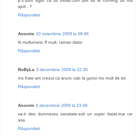
p.s.sunt sigur ca sti multe,cum pot sa te conving sa ma
ajuti...?
Răspundeți
Anonim
10 noiembrie 2009 la 08:48
Iti multumesc ff mult, raman dator
Răspundeți
RoByLa
3 decembrie 2009 la 22:30
ms frate am crezut ca arunc calc la gunoi ms mult de tot
Răspundeți
Anonim
6 decembrie 2009 la 23:48
sa-ti dea dumnezeu sanatate.esti un super baiat,mai rar
asa
Răspundeți