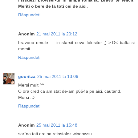
Meriti o bere de la toti cei de aici.
Răspundeți
Anonim
21 mai 2011 la 20:12
bravooo omule..... in sfarsit ceva folositor ;) >:D< bafta si
mersii
Răspundeți
gooritza
25 mai 2011 la 13:06
Mersi mult ^^
O ora cred ca am stat de-am p654a pe aici, cautand.
Mersi :D
Răspundeți
Anonim
25 mai 2011 la 15:48
sar`na tati era sa reinstalez windowsu