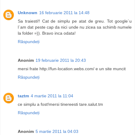
Unknown
16 februarie 2011 la 14:48
Sa traiesti!! Cat de simplu pe atat de greu. Tot google`u
l`am dat peste cap da nici unde nu zicea sa schimb numele
la folder =)). Bravo inca odata!
Răspundeți
Anonim
19 februarie 2011 la 20:43
mersi frate http://fun-location.webs.com/ e un site muncit
Răspundeți
taztm
4 martie 2011 la 11:04
ce simplu a fost!mersi tinereesti tare.salut.tm
Răspundeți
Anonim
5 martie 2011 la 04:03