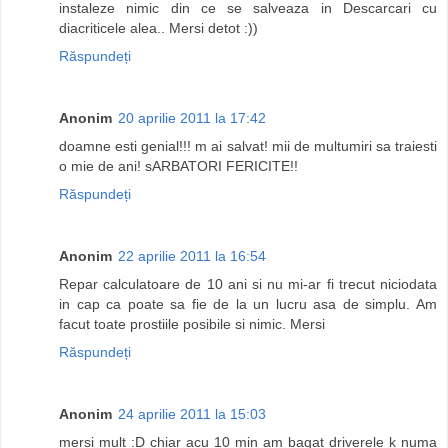
instaleze nimic din ce se salveaza in Descarcari cu
diacriticele alea.. Mersi detot :))
Răspundeți
Anonim
20 aprilie 2011 la 17:42
doamne esti genial!!! m ai salvat! mii de multumiri sa traiesti
o mie de ani! sARBATORI FERICITE!!
Răspundeți
Anonim
22 aprilie 2011 la 16:54
Repar calculatoare de 10 ani si nu mi-ar fi trecut niciodata
in cap ca poate sa fie de la un lucru asa de simplu. Am
facut toate prostiile posibile si nimic. Mersi
Răspundeți
Anonim
24 aprilie 2011 la 15:03
mersi mult :D chiar acu 10 min am bagat driverele k numa