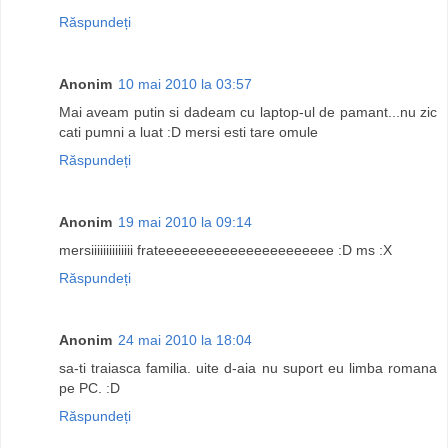
Răspundeți
Anonim
10 mai 2010 la 03:57
Mai aveam putin si dadeam cu laptop-ul de pamant...nu zic
cati pumni a luat :D mersi esti tare omule
Răspundeți
Anonim
19 mai 2010 la 09:14
mersiiiiiiiiiiiiii frateeeeeeeeeeeeeeeeeeeeee :D ms :X
Răspundeți
Anonim
24 mai 2010 la 18:04
sa-ti traiasca familia. uite d-aia nu suport eu limba romana
pe PC. :D
Răspundeți