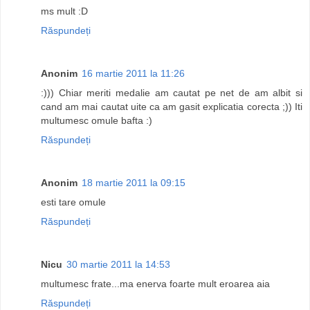
ms mult :D
Răspundeți
Anonim
16 martie 2011 la 11:26
:))) Chiar meriti medalie am cautat pe net de am albit si
cand am mai cautat uite ca am gasit explicatia corecta ;)) Iti
multumesc omule bafta :)
Răspundeți
Anonim
18 martie 2011 la 09:15
esti tare omule
Răspundeți
Nicu
30 martie 2011 la 14:53
multumesc frate...ma enerva foarte mult eroarea aia
Răspundeți