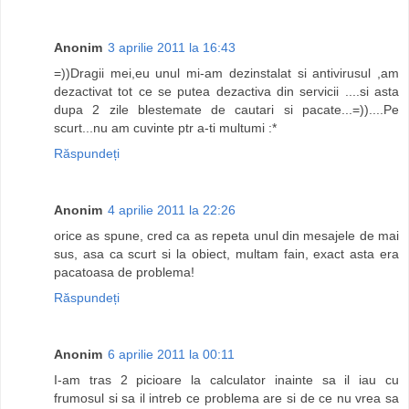
Anonim
3 aprilie 2011 la 16:43
=))Dragii mei,eu unul mi-am dezinstalat si antivirusul ,am
dezactivat tot ce se putea dezactiva din servicii ....si asta
dupa 2 zile blestemate de cautari si pacate...=))....Pe
scurt...nu am cuvinte ptr a-ti multumi :*
Răspundeți
Anonim
4 aprilie 2011 la 22:26
orice as spune, cred ca as repeta unul din mesajele de mai
sus, asa ca scurt si la obiect, multam fain, exact asta era
pacatoasa de problema!
Răspundeți
Anonim
6 aprilie 2011 la 00:11
I-am tras 2 picioare la calculator inainte sa il iau cu
frumosul si sa il intreb ce problema are si de ce nu vrea sa