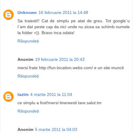
Unknown
16 februarie 2011 la 14:48
Sa traiesti!! Cat de simplu pe atat de greu. Tot google`u
l`am dat peste cap da nici unde nu zicea sa schimb numele
la folder =)). Bravo inca odata!
Răspundeți
Anonim
19 februarie 2011 la 20:43
mersi frate http://fun-location.webs.com/ e un site muncit
Răspundeți
taztm
4 martie 2011 la 11:04
ce simplu a fost!mersi tinereesti tare.salut.tm
Răspundeți
Anonim
5 martie 2011 la 04:03