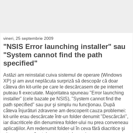
vineri, 25 septembrie 2009
"NSIS Error launching installer" sau
"System cannot find the path
specified"
Astăzi am reinstalat cuiva sistemul de operare (Windows
XP) şi am avut neplăcuta surpriză să descopăr că doar
câteva din kit-urile pe care le descărcasem de pe internet
puteau fi executate. Majoritatea spuneau "Error launching
installer" (cele bazate pe NSIS), "System cannot find the
path specified" sau pur şi simplu nu funcţionau. După
câteva înjurături zdravene am descoperit cauza problemei:
kit-urile erau descărcate într-un folder denumit "Descărcări",
iar diacriticele din denumirea folder-ului nu prea conveneau
aplicaţiilor. Am redenumit folder-ul în ceva fără diacritice şi