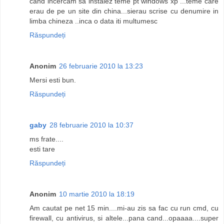
cand incercam sa instalez teme pt windows xp ...teme care
erau de pe un site din china...sierau scrise cu denumire in
limba chineza ..inca o data iti multumesc
Răspundeți
Anonim
26 februarie 2010 la 13:23
Mersi esti bun.
Răspundeți
gaby
28 februarie 2010 la 10:37
ms frate....
esti tare
Răspundeți
Anonim
10 martie 2010 la 18:19
Am cautat pe net 15 min....mi-au zis sa fac cu run cmd, cu
firewall, cu antivirus, si altele...pana cand...opaaaa....super