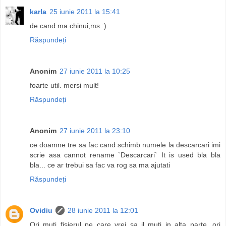
karla
25 iunie 2011 la 15:41
de cand ma chinui,ms :)
Răspundeți
Anonim
27 iunie 2011 la 10:25
foarte util. mersi mult!
Răspundeți
Anonim
27 iunie 2011 la 23:10
ce doamne tre sa fac cand schimb numele la descarcari imi
scrie asa cannot rename `Descarcari` It is used bla bla
bla... ce ar trebui sa fac va rog sa ma ajutati
Răspundeți
Ovidiu
28 iunie 2011 la 12:01
Ori muti fisierul pe care vrei sa il muti in alta parte, ori