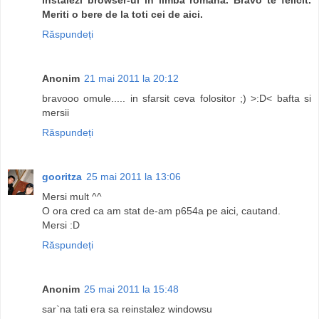
Meriti o bere de la toti cei de aici.
Răspundeți
Anonim
21 mai 2011 la 20:12
bravooo omule..... in sfarsit ceva folositor ;) >:D< bafta si
mersii
Răspundeți
gooritza
25 mai 2011 la 13:06
Mersi mult ^^
O ora cred ca am stat de-am p654a pe aici, cautand.
Mersi :D
Răspundeți
Anonim
25 mai 2011 la 15:48
sar`na tati era sa reinstalez windowsu