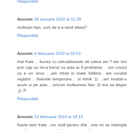
Răspundeți
Anonim
30 ianuarie 2010 la 11:39
multzam fain, cum de ti-a venit ideea?
Răspundeți
Anonim
6 februarie 2010 la 03:53
mai frate ... lucrez cu calculatoarele de cativa ani !! dar nici
prin cap nu mi-a trecut ca asta ar fi problema ... am crezut
ca e un virus ....am intrat in toate foldere.. am curatat
registrii .. fisierele temporare .. si nimik :)) ...am invatat-o
acum si pe asta .. oricum multumesc fain :D era sa disper
:)) :P
Răspundeți
Anonim
13 februarie 2010 la 18:15
foarte tare frate ..ms mult pentru sfat ..mie mi se intampla