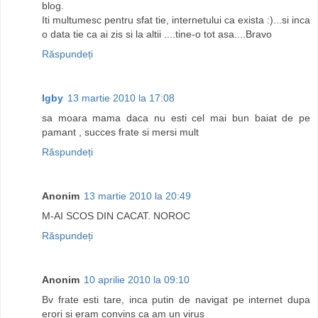
blog.
Iti multumesc pentru sfat tie, internetului ca exista :)...si inca
o data tie ca ai zis si la altii ....tine-o tot asa....Bravo
Răspundeți
Igby
13 martie 2010 la 17:08
sa moara mama daca nu esti cel mai bun baiat de pe
pamant , succes frate si mersi mult
Răspundeți
Anonim
13 martie 2010 la 20:49
M-AI SCOS DIN CACAT. NOROC
Răspundeți
Anonim
10 aprilie 2010 la 09:10
Bv frate esti tare, inca putin de navigat pe internet dupa
erori si eram convins ca am un virus