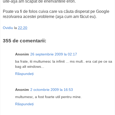
uite-aşa am scăpat de enervantele erori.
Poate va fi de folos cuiva care va căuta disperat pe Google
rezolvarea acestei probleme (aşa cum am făcut eu).
Ovidiu
la
22:20
355 de comentarii:
Anonim
26 septembrie 2009 la 02:17
ba frate, iti multumesc la infinit ... ms mult.. era cat pe ce sa
bag alt windows...
Răspundeți
Anonim
2 octombrie 2009 la 16:53
multumesc, a fost foarte util pentru mine.
Răspundeți