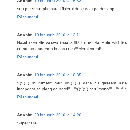
Anonim
10 ianuarie 2010 la 16:52
sau pur si simplu mutati fisierul descarcat pe desktop
Răspundeți
Anonim
19 ianuarie 2010 la 13:11
Ne-ai scos din ceatza fratello!!!MIi si mii de multumiri!Uffa
ca nu ma gandeam la asa ceva!!!Mersi mersi!
Răspundeți
Anonim
19 ianuarie 2010 la 18:35
:((:((:(( multumesc mult!!!!!:((:((:(( daca nu gaseam asta
incepeam sa plang de nervi!!!!!!!:((:((:(( saru'mana!!!!!!!!:*:*:*
Răspundeți
Anonim
20 ianuarie 2010 la 14:26
Super tare!