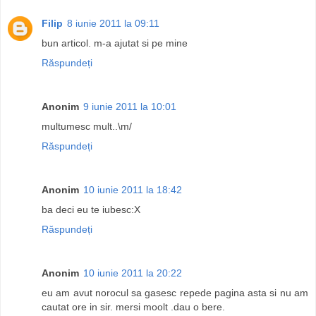
Filip
8 iunie 2011 la 09:11
bun articol. m-a ajutat si pe mine
Răspundeți
Anonim
9 iunie 2011 la 10:01
multumesc mult..\m/
Răspundeți
Anonim
10 iunie 2011 la 18:42
ba deci eu te iubesc:X
Răspundeți
Anonim
10 iunie 2011 la 20:22
eu am avut norocul sa gasesc repede pagina asta si nu am
cautat ore in sir. mersi moolt .dau o bere.