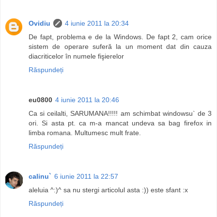
Ovidiu
4 iunie 2011 la 20:34
De fapt, problema e de la Windows. De fapt 2, cam orice
sistem de operare suferă la un moment dat din cauza
diacriticelor în numele fişierelor
Răspundeți
eu0800
4 iunie 2011 la 20:46
Ca si ceilalti, SARUMANA!!!!! am schimbat windowsu` de 3
ori. Si asta pt. ca m-a mancat undeva sa bag firefox in
limba romana. Multumesc mult frate.
Răspundeți
calinu`
6 iunie 2011 la 22:57
aleluia ^:)^ sa nu stergi articolul asta :)) este sfant :x
Răspundeți