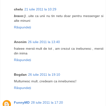
chelu
21 iulie 2011 la 10:29
bravo:)
...uite ca unii nu tin netu doar pentru messenger si
alte minuni
Răspundeți
Anonim
26 iulie 2011 la 13:40
frateee mersii mult de tot , am crezut ca inebunesc , mersii
din inima
Răspundeți
Bogdan
26 iulie 2011 la 19:10
Multumesc mult..credeam ca innebunesc!
Răspundeți
FunnyMD
28 iulie 2011 la 17:20