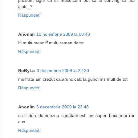
p.s.sunt sigur ca sti multe,cum pot sa te conving sa ma
ajuti...?
Răspundeți
Anonim
10 noiembrie 2009 la 08:48
Iti multumesc ff mult, raman dator
Răspundeți
RoByLa
3 decembrie 2009 la 22:30
ms frate am crezut ca arunc calc la gunoi ms mult de tot
Răspundeți
Anonim
6 decembrie 2009 la 23:48
sa-ti dea dumnezeu sanatate.esti un super baiat,mai rar
asa
Răspundeți