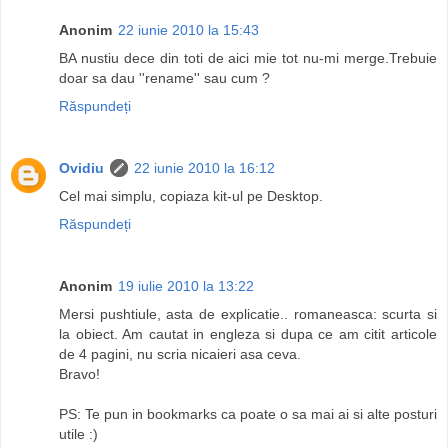
Anonim
22 iunie 2010 la 15:43
BA nustiu dece din toti de aici mie tot nu-mi merge.Trebuie
doar sa dau ''rename'' sau cum ?
Răspundeți
Ovidiu
22 iunie 2010 la 16:12
Cel mai simplu, copiaza kit-ul pe Desktop.
Răspundeți
Anonim
19 iulie 2010 la 13:22
Mersi pushtiule, asta de explicatie.. romaneasca: scurta si
la obiect. Am cautat in engleza si dupa ce am citit articole
de 4 pagini, nu scria nicaieri asa ceva.
Bravo!
PS: Te pun in bookmarks ca poate o sa mai ai si alte posturi
utile :)