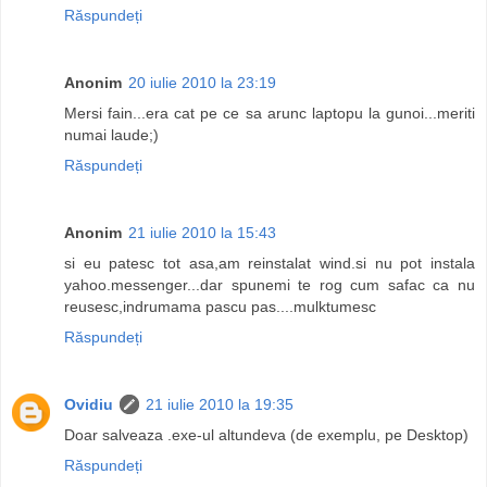
Răspundeți
Anonim
20 iulie 2010 la 23:19
Mersi fain...era cat pe ce sa arunc laptopu la gunoi...meriti
numai laude;)
Răspundeți
Anonim
21 iulie 2010 la 15:43
si eu patesc tot asa,am reinstalat wind.si nu pot instala
yahoo.messenger...dar spunemi te rog cum safac ca nu
reusesc,indrumama pascu pas....mulktumesc
Răspundeți
Ovidiu
21 iulie 2010 la 19:35
Doar salveaza .exe-ul altundeva (de exemplu, pe Desktop)
Răspundeți