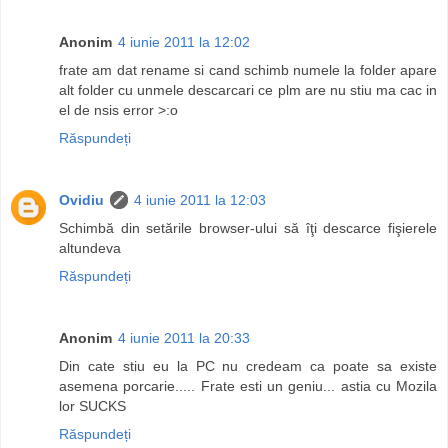
Anonim
4 iunie 2011 la 12:02
frate am dat rename si cand schimb numele la folder apare
alt folder cu unmele descarcari ce plm are nu stiu ma cac in
el de nsis error >:o
Răspundeți
Ovidiu
4 iunie 2011 la 12:03
Schimbă din setările browser-ului să îţi descarce fişierele
altundeva
Răspundeți
Anonim
4 iunie 2011 la 20:33
Din cate stiu eu la PC nu credeam ca poate sa existe
asemena porcarie..... Frate esti un geniu... astia cu Mozila
lor SUCKS
Răspundeți