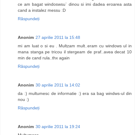
ce am bagat windoswsu` dinou si imi dadea eroarea asta
cand a instalez messu :D
Răspundeți
Anonim
27 aprilie 2011 la 15:48
mi am luat o si eu . Multzam mult..eram cu windows ul in
mana stanga pe tricou il stergeam de praf..avea decat 10
min de cand rula..thx again
Răspundeți
Anonim
30 aprilie 2011 la 14:02
da :) multumesc de informatie :) era sa bag windws-ul din
nou :)
Răspundeți
Anonim
30 aprilie 2011 la 19:24
Multumesc