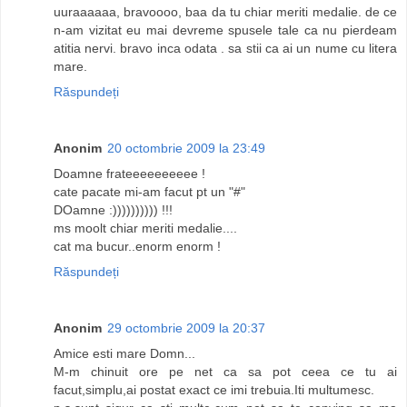
uuraaaaaa, bravoooo, baa da tu chiar meriti medalie. de ce
n-am vizitat eu mai devreme spusele tale ca nu pierdeam
atitia nervi. bravo inca odata . sa stii ca ai un nume cu litera
mare.
Răspundeți
Anonim
20 octombrie 2009 la 23:49
Doamne frateeeeeeeeee !
cate pacate mi-am facut pt un "#"
DOamne :)))))))))) !!!
ms moolt chiar meriti medalie....
cat ma bucur..enorm enorm !
Răspundeți
Anonim
29 octombrie 2009 la 20:37
Amice esti mare Domn...
M-m chinuit ore pe net ca sa pot ceea ce tu ai
facut,simplu,ai postat exact ce imi trebuia.Iti multumesc.