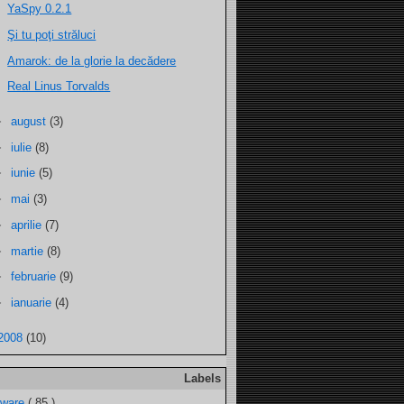
YaSpy 0.2.1
Şi tu poţi străluci
Amarok: de la glorie la decădere
Real Linus Torvalds
►
august
(3)
►
iulie
(8)
►
iunie
(5)
►
mai
(3)
►
aprilie
(7)
►
martie
(8)
►
februarie
(9)
►
ianuarie
(4)
2008
(10)
Labels
tware
( 85 )