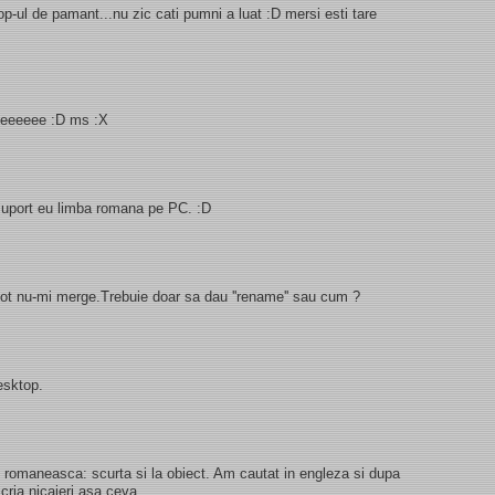
-ul de pamant...nu zic cati pumni a luat :D mersi esti tare
eeeeeeeee :D ms :X
u suport eu limba romana pe PC. :D
 tot nu-mi merge.Trebuie doar sa dau ''rename'' sau cum ?
esktop.
.. romaneasca: scurta si la obiect. Am cautat in engleza si dupa
scria nicaieri asa ceva.