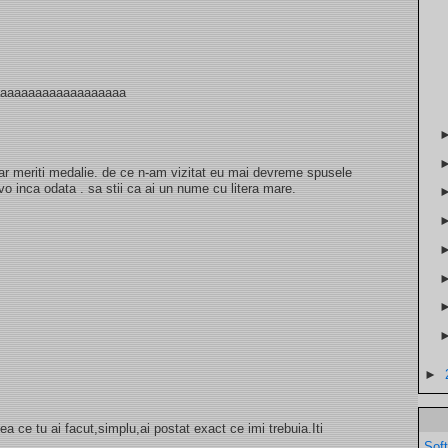
aaaaaaaaaaaaaaaaaaa
ar meriti medalie. de ce n-am vizitat eu mai devreme spusele
avo inca odata . sa stii ca ai un nume cu litera mare.
►
a ce tu ai facut,simplu,ai postat exact ce imi trebuia.Iti
Sof