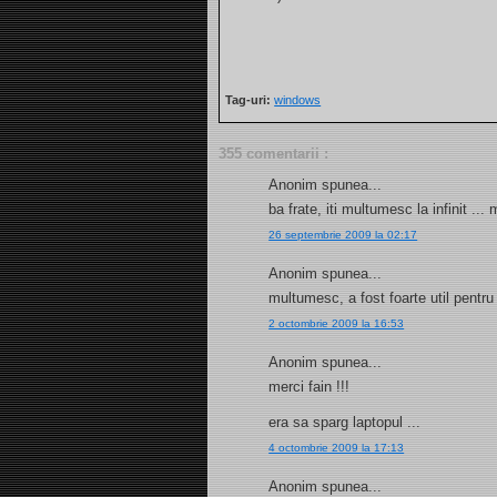
Tag-uri:
windows
355 comentarii :
Anonim spunea...
ba frate, iti multumesc la infinit ..
26 septembrie 2009 la 02:17
Anonim spunea...
multumesc, a fost foarte util pentru
2 octombrie 2009 la 16:53
Anonim spunea...
merci fain !!!
era sa sparg laptopul ...
4 octombrie 2009 la 17:13
Anonim spunea...