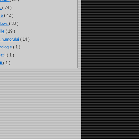
ux
( 74 )
ele
( 42 )
dows
( 30 )
ile
( 19 )
a humorului
( 14 )
nologie
( 1 )
atii
( 1 )
ii
( 1 )