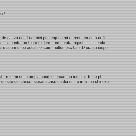
ea?
 de cativa ani !! dar nici prin cap nu mi-a trecut ca asta ar fi
...am intrat in toate foldere.. am curatat registrii .. fisierele
tat-o acum si pe asta .. oricum multumesc fain :D era sa disper
sfat ..mie mi se intampla cand incercam sa instalez teme pt
un site din china...sierau scrise cu denumire in limba chineza