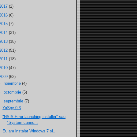
2017
(2)
2016
(6)
2015
(7)
2014
(31)
2013
(18)
2012
(51)
2011
(18)
2010
(47)
2009
(63)
►
noiembrie
(4)
►
octombrie
(5)
▼
septembrie
(7)
YaSpy 0.3
"NSIS Error launching installer" sau
"System canno...
Eu am instalat Windows 7 si...