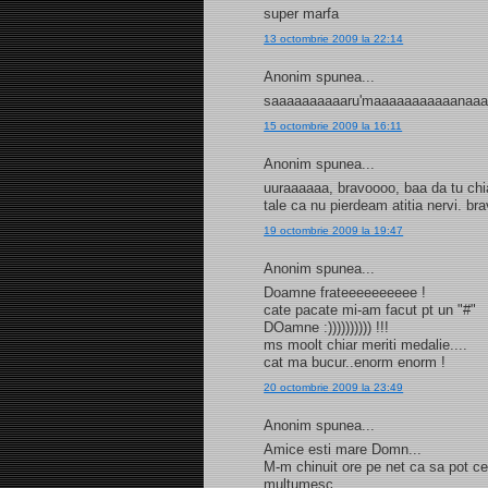
super marfa
13 octombrie 2009 la 22:14
Anonim spunea...
saaaaaaaaaaru'maaaaaaaaaaanaa
15 octombrie 2009 la 16:11
Anonim spunea...
uuraaaaaa, bravoooo, baa da tu chi
tale ca nu pierdeam atitia nervi. br
19 octombrie 2009 la 19:47
Anonim spunea...
Doamne frateeeeeeeeee !
cate pacate mi-am facut pt un "#"
DOamne :)))))))))) !!!
ms moolt chiar meriti medalie....
cat ma bucur..enorm enorm !
20 octombrie 2009 la 23:49
Anonim spunea...
Amice esti mare Domn...
M-m chinuit ore pe net ca sa pot cee
multumesc.