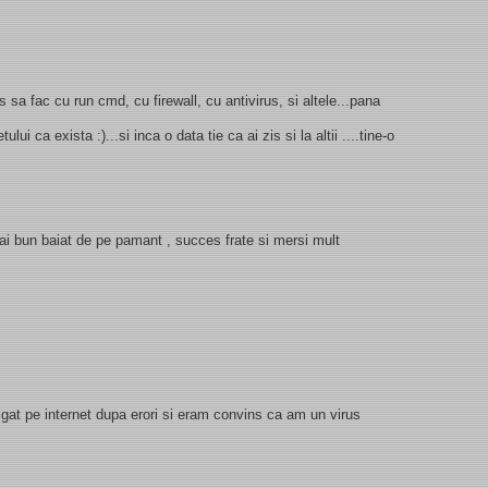
 sa fac cu run cmd, cu firewall, cu antivirus, si altele...pana
ului ca exista :)...si inca o data tie ca ai zis si la altii ....tine-o
 bun baiat de pe pamant , succes frate si mersi mult
vigat pe internet dupa erori si eram convins ca am un virus