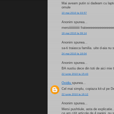
Mai aveam putin si dadeam cu laptop
omule
10 mai 2010 la 03:57
Anonim spunea...
mersiiiiiiiiiiiiii frateeeeeeeeeeeee
19 mai 2010 la 09:14
Anonim spunea...
sa-ti traiasca familia. uite d-aia n
24 mai 2010 la 18:04
Anonim spunea...
BA nustiu dece din toti de aici mie
22 iunie 2010 la 15:43
Ovidiu
spunea...
Cel mai simplu, copiaza kit-ul pe D
22 iunie 2010 la 16:12
Anonim spunea...
Mersi pushtiule, asta de explicatie
ce am citit articole de 4 pagini, nu 