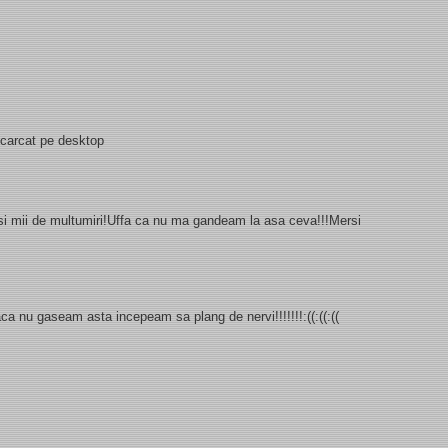
escarcat pe desktop
i si mii de multumiri!Uffa ca nu ma gandeam la asa ceva!!!Mersi
 daca nu gaseam asta incepeam sa plang de nervi!!!!!!!:((:((:((