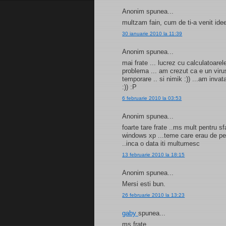
Anonim spunea...
multzam fain, cum de ti-a venit ide
30 ianuarie 2010 la 11:39
Anonim spunea...
mai frate ... lucrez cu calculatoarele
problema ... am crezut ca e un virus .
temporare .. si nimik :)) ...am inva
:)) :P
6 februarie 2010 la 03:53
Anonim spunea...
foarte tare frate ..ms mult pentru 
windows xp ...teme care erau de pe 
..inca o data iti multumesc
13 februarie 2010 la 18:15
Anonim spunea...
Mersi esti bun.
26 februarie 2010 la 13:23
gaby
spunea...
ms frate....