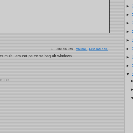
►
►
►
►
►
►
1 – 200 din 355
Mai noi›
Cele mai noi»
. ms mult.. era cat pe ce sa bag alt windows...
►
►
▼
 mine.