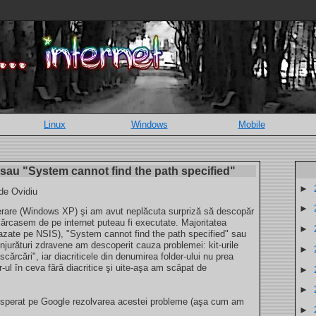
Linux
Windows
Mobile
 sau "System cannot find the path specified"
►
 de Ovidiu
►
perare (Windows XP) şi am avut neplăcuta surpriză să descopăr
scărcasem de pe internet puteau fi executate. Majoritatea
►
bazate pe NSIS), "System cannot find the path specified" sau
njurături zdravene am descoperit cauza problemei: kit-urile
►
cărcări", iar diacriticele din denumirea folder-ului nu prea
-ul în ceva fără diacritice şi uite-aşa am scăpat de
►
►
disperat pe Google rezolvarea acestei probleme (aşa cum am
►