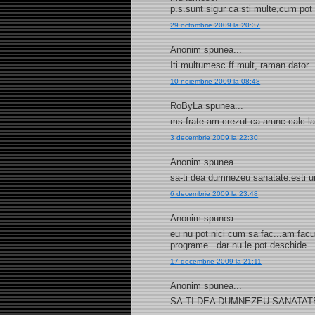
p.s.sunt sigur ca sti multe,cum pot 
29 octombrie 2009 la 20:37
Anonim spunea...
Iti multumesc ff mult, raman dator
10 noiembrie 2009 la 08:48
RoByLa spunea...
ms frate am crezut ca arunc calc la
3 decembrie 2009 la 22:30
Anonim spunea...
sa-ti dea dumnezeu sanatate.esti u
6 decembrie 2009 la 23:48
Anonim spunea...
eu nu pot nici cum sa fac...am facut
programe...dar nu le pot deschide...
17 decembrie 2009 la 21:11
Anonim spunea...
SA-TI DEA DUMNEZEU SANATATE SI