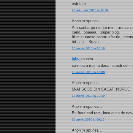
esti tare
28 februarie 2010 la 10:37
Anonim spunea...
Am cautat pe net 15 min....mi-au zis
cand...opaaaa....super blog.
Iti multumesc pentru sfat tie, internet
tot asa....Bravo
10 martie 2010 la 18:19
Igby
spunea...
sa moara mama daca nu esti cel mai
13 martie 2010 la 17:08
Anonim spunea...
M-AI SCOS DIN CACAT. NOROC
13 martie 2010 la 20:49
Anonim spunea...
Bv frate esti tare, inca putin de na
10 aprilie 2010 la 09:10
Anonim spunea...