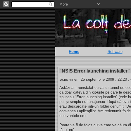
Home
Software
"NSIS Error launching installer"
Scris vineri, 25 septembrie 2009 , 22:20 ,
Astăzi am reinstalat cuiva sistemul de o
că doar câteva din kit-urile pe care le de
spuneau "Error launching installer" (cele 
pur şi simplu nu funcţionau. După câteva î
erau descărcate într-un folder denumit "Des
conveneau aplicaţiilor. Am redenumit folder
enervantele erori.
Poate va fi de folos cuiva care va căuta 
făcut eu).