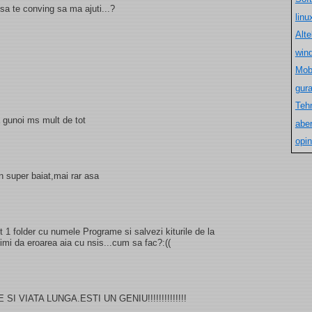
sa te conving sa ma ajuti...?
lin
Alt
win
Mob
gur
Teh
 gunoi ms mult de tot
aber
opin
n super baiat,mai rar asa
 1 folder cu numele Programe si salvezi kiturile de la
imi da eroarea aia cu nsis...cum sa fac?:((
 VIATA LUNGA.ESTI UN GENIU!!!!!!!!!!!!!!