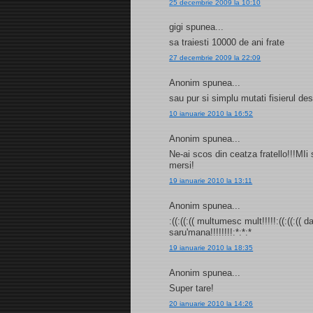
25 decembrie 2009 la 10:10
gigi spunea...
sa traiesti 10000 de ani frate
27 decembrie 2009 la 22:09
Anonim spunea...
sau pur si simplu mutati fisierul d
10 ianuarie 2010 la 16:52
Anonim spunea...
Ne-ai scos din ceatza fratello!!!MI
mersi!
19 ianuarie 2010 la 13:11
Anonim spunea...
:((:((:(( multumesc mult!!!!!:((:((:((
saru'mana!!!!!!!!:*:*:*
19 ianuarie 2010 la 18:35
Anonim spunea...
Super tare!
20 ianuarie 2010 la 14:26