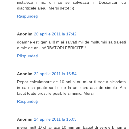
instaleze nimic din ce se salveaza in Descarcari cu
diacriticele alea.. Mersi detot :))
Răspundeți
Anonim
20 aprilie 2011 la 17:42
doamne esti genial!!! m ai salvat! mii de multumiri sa traiesti
o mie de ani! sARBATORI FERICITE!!
Răspundeți
Anonim
22 aprilie 2011 la 16:54
Repar calculatoare de 10 ani si nu mi-ar fi trecut niciodata
in cap ca poate sa fie de la un lucru asa de simplu. Am
facut toate prostiile posibile si nimic. Mersi
Răspundeți
Anonim
24 aprilie 2011 la 15:03
mersi mult :D chiar acu 10 min am bagat driverele k numa