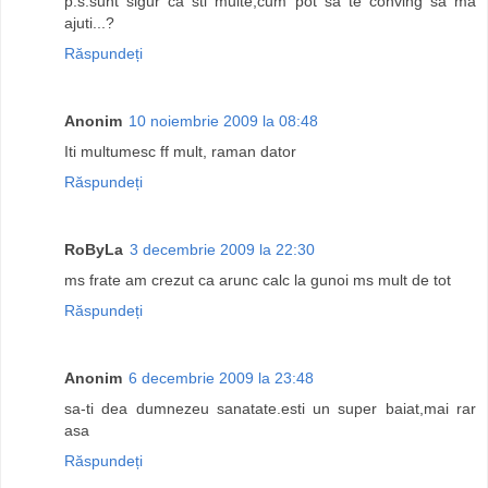
p.s.sunt sigur ca sti multe,cum pot sa te conving sa ma
ajuti...?
Răspundeți
Anonim
10 noiembrie 2009 la 08:48
Iti multumesc ff mult, raman dator
Răspundeți
RoByLa
3 decembrie 2009 la 22:30
ms frate am crezut ca arunc calc la gunoi ms mult de tot
Răspundeți
Anonim
6 decembrie 2009 la 23:48
sa-ti dea dumnezeu sanatate.esti un super baiat,mai rar
asa
Răspundeți