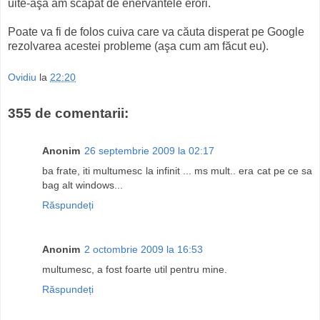
uite-aşa am scăpat de enervantele erori.
Poate va fi de folos cuiva care va căuta disperat pe Google
rezolvarea acestei probleme (aşa cum am făcut eu).
Ovidiu
la
22:20
355 de comentarii:
Anonim
26 septembrie 2009 la 02:17
ba frate, iti multumesc la infinit ... ms mult.. era cat pe ce sa
bag alt windows...
Răspundeți
Anonim
2 octombrie 2009 la 16:53
multumesc, a fost foarte util pentru mine.
Răspundeți