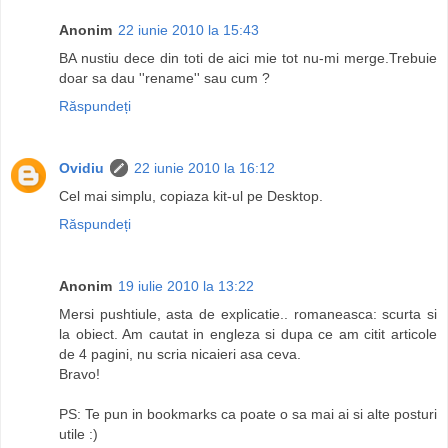
Anonim
22 iunie 2010 la 15:43
BA nustiu dece din toti de aici mie tot nu-mi merge.Trebuie
doar sa dau ''rename'' sau cum ?
Răspundeți
Ovidiu
22 iunie 2010 la 16:12
Cel mai simplu, copiaza kit-ul pe Desktop.
Răspundeți
Anonim
19 iulie 2010 la 13:22
Mersi pushtiule, asta de explicatie.. romaneasca: scurta si
la obiect. Am cautat in engleza si dupa ce am citit articole
de 4 pagini, nu scria nicaieri asa ceva.
Bravo!
PS: Te pun in bookmarks ca poate o sa mai ai si alte posturi
utile :)