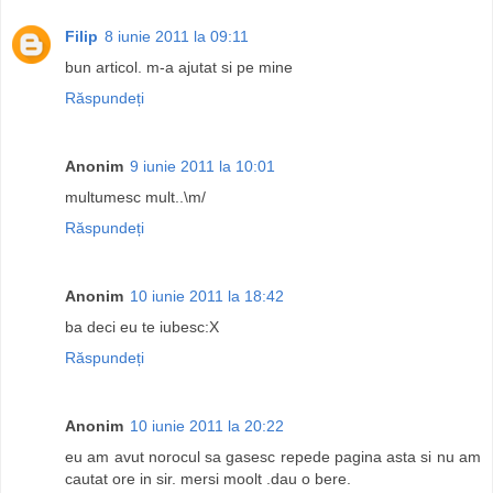
Filip
8 iunie 2011 la 09:11
bun articol. m-a ajutat si pe mine
Răspundeți
Anonim
9 iunie 2011 la 10:01
multumesc mult..\m/
Răspundeți
Anonim
10 iunie 2011 la 18:42
ba deci eu te iubesc:X
Răspundeți
Anonim
10 iunie 2011 la 20:22
eu am avut norocul sa gasesc repede pagina asta si nu am
cautat ore in sir. mersi moolt .dau o bere.