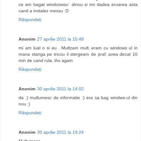
ce am bagat windoswsu` dinou si imi dadea eroarea asta
cand a instalez messu :D
Răspundeți
Anonim
27 aprilie 2011 la 15:48
mi am luat o si eu . Multzam mult..eram cu windows ul in
mana stanga pe tricou il stergeam de praf..avea decat 10
min de cand rula..thx again
Răspundeți
Anonim
30 aprilie 2011 la 14:02
da :) multumesc de informatie :) era sa bag windws-ul din
nou :)
Răspundeți
Anonim
30 aprilie 2011 la 19:24
Multumesc