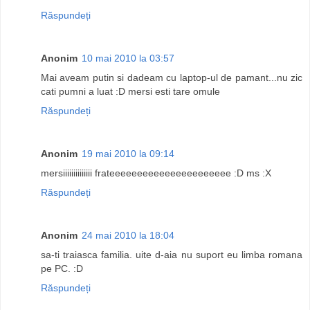
Răspundeți
Anonim
10 mai 2010 la 03:57
Mai aveam putin si dadeam cu laptop-ul de pamant...nu zic
cati pumni a luat :D mersi esti tare omule
Răspundeți
Anonim
19 mai 2010 la 09:14
mersiiiiiiiiiiiiii frateeeeeeeeeeeeeeeeeeeeee :D ms :X
Răspundeți
Anonim
24 mai 2010 la 18:04
sa-ti traiasca familia. uite d-aia nu suport eu limba romana
pe PC. :D
Răspundeți