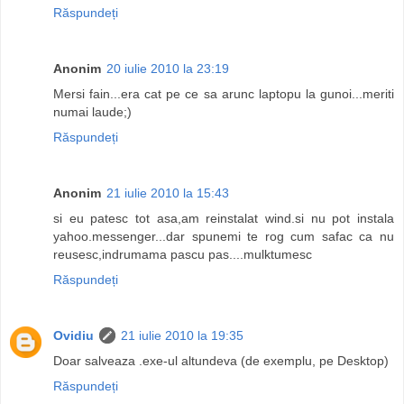
Răspundeți
Anonim
20 iulie 2010 la 23:19
Mersi fain...era cat pe ce sa arunc laptopu la gunoi...meriti
numai laude;)
Răspundeți
Anonim
21 iulie 2010 la 15:43
si eu patesc tot asa,am reinstalat wind.si nu pot instala
yahoo.messenger...dar spunemi te rog cum safac ca nu
reusesc,indrumama pascu pas....mulktumesc
Răspundeți
Ovidiu
21 iulie 2010 la 19:35
Doar salveaza .exe-ul altundeva (de exemplu, pe Desktop)
Răspundeți