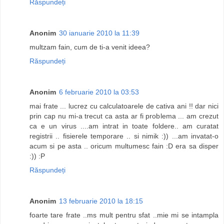
Răspundeți
Anonim
30 ianuarie 2010 la 11:39
multzam fain, cum de ti-a venit ideea?
Răspundeți
Anonim
6 februarie 2010 la 03:53
mai frate ... lucrez cu calculatoarele de cativa ani !! dar nici
prin cap nu mi-a trecut ca asta ar fi problema ... am crezut
ca e un virus ....am intrat in toate foldere.. am curatat
registrii .. fisierele temporare .. si nimik :)) ...am invatat-o
acum si pe asta .. oricum multumesc fain :D era sa disper
:)) :P
Răspundeți
Anonim
13 februarie 2010 la 18:15
foarte tare frate ..ms mult pentru sfat ..mie mi se intampla