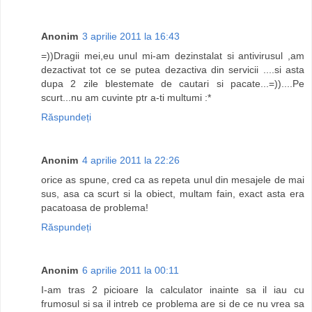
Anonim
3 aprilie 2011 la 16:43
=))Dragii mei,eu unul mi-am dezinstalat si antivirusul ,am
dezactivat tot ce se putea dezactiva din servicii ....si asta
dupa 2 zile blestemate de cautari si pacate...=))....Pe
scurt...nu am cuvinte ptr a-ti multumi :*
Răspundeți
Anonim
4 aprilie 2011 la 22:26
orice as spune, cred ca as repeta unul din mesajele de mai
sus, asa ca scurt si la obiect, multam fain, exact asta era
pacatoasa de problema!
Răspundeți
Anonim
6 aprilie 2011 la 00:11
I-am tras 2 picioare la calculator inainte sa il iau cu
frumosul si sa il intreb ce problema are si de ce nu vrea sa