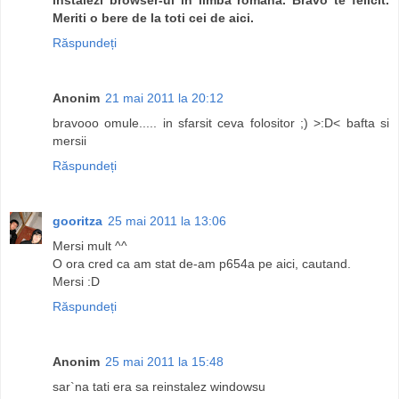
Meriti o bere de la toti cei de aici.
Răspundeți
Anonim
21 mai 2011 la 20:12
bravooo omule..... in sfarsit ceva folositor ;) >:D< bafta si
mersii
Răspundeți
gooritza
25 mai 2011 la 13:06
Mersi mult ^^
O ora cred ca am stat de-am p654a pe aici, cautand.
Mersi :D
Răspundeți
Anonim
25 mai 2011 la 15:48
sar`na tati era sa reinstalez windowsu