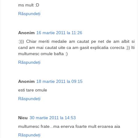
ms mult :D
Răspundeți
Anonim
16 martie 2011 la 11:26
:))) Chiar meriti medalie am cautat pe net de am albit si
cand am mai cautat uite ca am gasit explicatia corecta ;)) Iti
multumesc omule bafta :)
Răspundeți
Anonim
18 martie 2011 la 09:15
esti tare omule
Răspundeți
Nicu
30 martie 2011 la 14:53
multumesc frate...ma enerva foarte mult eroarea aia
Răspundeți