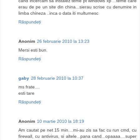
cand incercam sa instalez teme pt windows xp ...teme care
erau de pe un site din china...sierau scrise cu denumire in
limba chineza ..inca o data iti multumesc
Răspundeți
Anonim
26 februarie 2010 la 13:23
Mersi esti bun.
Răspundeți
gaby
28 februarie 2010 la 10:37
ms frate....
esti tare
Răspundeți
Anonim
10 martie 2010 la 18:19
Am cautat pe net 15 min....mi-au zis sa fac cu run cmd, cu
firewall, cu antivirus, si altele...pana cand...opaaaa....super