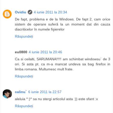
Ovidiu
4 iunie 2011 la 20:34
De fapt, problema e de la Windows. De fapt 2, cam orice
sistem de operare suferă la un moment dat din cauza
diacriticelor în numele fişierelor
Răspundeți
eu0800
4 iunie 2011 la 20:46
Ca si ceilalti, SARUMANA!!!!! am schimbat windowsu` de 3
ori. Si asta pt. ca m-a mancat undeva sa bag firefox in
limba romana. Multumesc mult frate.
Răspundeți
calinu`
6 iunie 2011 la 22:57
aleluia ^:)^ sa nu stergi articolul asta :)) este sfant :x
Răspundeți