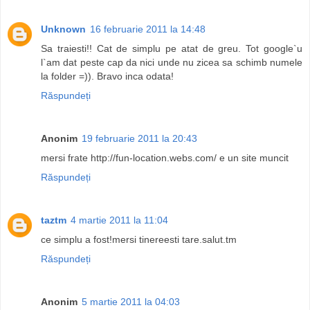
Unknown
16 februarie 2011 la 14:48
Sa traiesti!! Cat de simplu pe atat de greu. Tot google`u
l`am dat peste cap da nici unde nu zicea sa schimb numele
la folder =)). Bravo inca odata!
Răspundeți
Anonim
19 februarie 2011 la 20:43
mersi frate http://fun-location.webs.com/ e un site muncit
Răspundeți
taztm
4 martie 2011 la 11:04
ce simplu a fost!mersi tinereesti tare.salut.tm
Răspundeți
Anonim
5 martie 2011 la 04:03