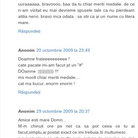
uuraaaaaa, bravoooo, baa da tu chiar meriti medalie. de ce
n-am vizitat eu mai devreme spusele tale ca nu pierdeam
atitia nervi. bravo inca odata . sa stii ca ai un nume cu litera
mare.
Răspundeți
Anonim
20 octombrie 2009 la 23:49
Doamne frateeeeeeeeee !
cate pacate mi-am facut pt un "#"
DOamne :)))))))))) !!!
ms moolt chiar meriti medalie....
cat ma bucur..enorm enorm !
Răspundeți
Anonim
29 octombrie 2009 la 20:37
Amice esti mare Domn...
M-m chinuit ore pe net ca sa pot ceea ce tu ai
facut,simplu,ai postat exact ce imi trebuia.Iti multumesc.