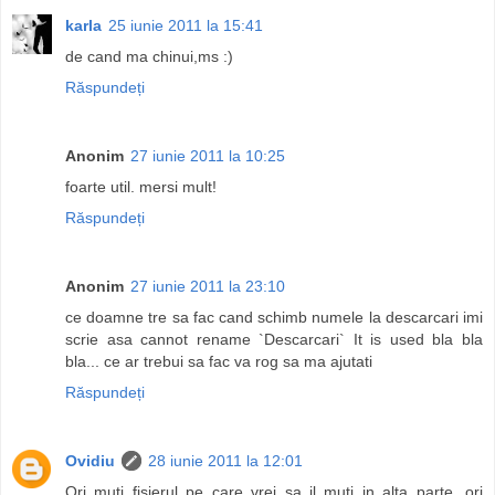
karla
25 iunie 2011 la 15:41
de cand ma chinui,ms :)
Răspundeți
Anonim
27 iunie 2011 la 10:25
foarte util. mersi mult!
Răspundeți
Anonim
27 iunie 2011 la 23:10
ce doamne tre sa fac cand schimb numele la descarcari imi
scrie asa cannot rename `Descarcari` It is used bla bla
bla... ce ar trebui sa fac va rog sa ma ajutati
Răspundeți
Ovidiu
28 iunie 2011 la 12:01
Ori muti fisierul pe care vrei sa il muti in alta parte, ori