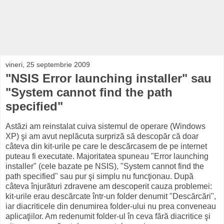
vineri, 25 septembrie 2009
"NSIS Error launching installer" sau
"System cannot find the path
specified"
Astăzi am reinstalat cuiva sistemul de operare (Windows
XP) şi am avut neplăcuta surpriză să descopăr că doar
câteva din kit-urile pe care le descărcasem de pe internet
puteau fi executate. Majoritatea spuneau "Error launching
installer" (cele bazate pe NSIS), "System cannot find the
path specified" sau pur şi simplu nu funcţionau. După
câteva înjurături zdravene am descoperit cauza problemei:
kit-urile erau descărcate într-un folder denumit "Descărcări",
iar diacriticele din denumirea folder-ului nu prea conveneau
aplicaţiilor. Am redenumit folder-ul în ceva fără diacritice şi