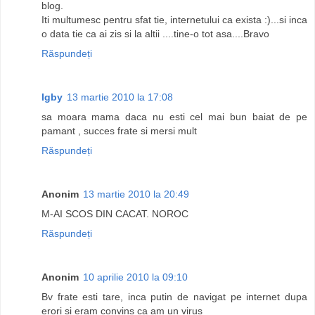
blog.
Iti multumesc pentru sfat tie, internetului ca exista :)...si inca
o data tie ca ai zis si la altii ....tine-o tot asa....Bravo
Răspundeți
Igby
13 martie 2010 la 17:08
sa moara mama daca nu esti cel mai bun baiat de pe
pamant , succes frate si mersi mult
Răspundeți
Anonim
13 martie 2010 la 20:49
M-AI SCOS DIN CACAT. NOROC
Răspundeți
Anonim
10 aprilie 2010 la 09:10
Bv frate esti tare, inca putin de navigat pe internet dupa
erori si eram convins ca am un virus