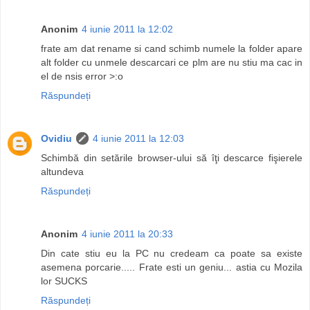
Anonim
4 iunie 2011 la 12:02
frate am dat rename si cand schimb numele la folder apare
alt folder cu unmele descarcari ce plm are nu stiu ma cac in
el de nsis error >:o
Răspundeți
Ovidiu
4 iunie 2011 la 12:03
Schimbă din setările browser-ului să îţi descarce fişierele
altundeva
Răspundeți
Anonim
4 iunie 2011 la 20:33
Din cate stiu eu la PC nu credeam ca poate sa existe
asemena porcarie..... Frate esti un geniu... astia cu Mozila
lor SUCKS
Răspundeți