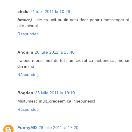
chelu
21 iulie 2011 la 10:29
bravo:)
...uite ca unii nu tin netu doar pentru messenger si
alte minuni
Răspundeți
Anonim
26 iulie 2011 la 13:40
frateee mersii mult de tot , am crezut ca inebunesc , mersii
din inima
Răspundeți
Bogdan
26 iulie 2011 la 19:10
Multumesc mult..credeam ca innebunesc!
Răspundeți
FunnyMD
28 iulie 2011 la 17:20