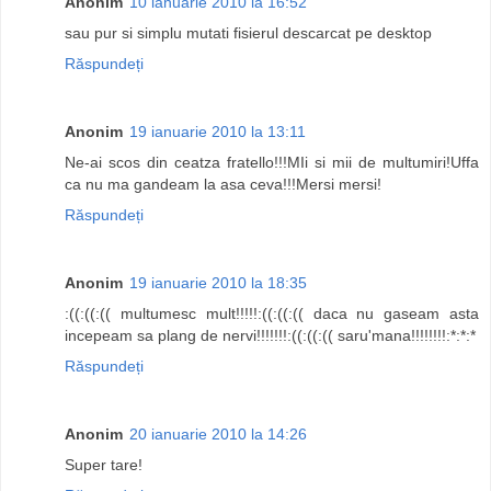
Anonim
10 ianuarie 2010 la 16:52
sau pur si simplu mutati fisierul descarcat pe desktop
Răspundeți
Anonim
19 ianuarie 2010 la 13:11
Ne-ai scos din ceatza fratello!!!MIi si mii de multumiri!Uffa
ca nu ma gandeam la asa ceva!!!Mersi mersi!
Răspundeți
Anonim
19 ianuarie 2010 la 18:35
:((:((:(( multumesc mult!!!!!:((:((:(( daca nu gaseam asta
incepeam sa plang de nervi!!!!!!!:((:((:(( saru'mana!!!!!!!!:*:*:*
Răspundeți
Anonim
20 ianuarie 2010 la 14:26
Super tare!