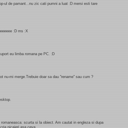
-ul de pamant...nu zic cati pumni a luat :D mersi esti tare
eeeeeeeee :D ms :X
u suport eu limba romana pe PC. :D
 tot nu-mi merge.Trebuie doar sa dau ''rename'' sau cum ?
esktop.
.. romaneasca: scurta si la obiect. Am cautat in engleza si dupa
scria nicaieri asa ceva.