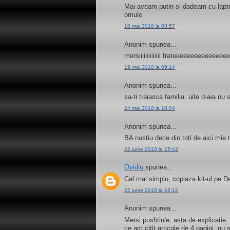
Mai aveam putin si dadeam cu laptop
omule
10 mai 2010 la 03:57
Anonim spunea...
mersiiiiiiiiiiiiii frateeeeeeeeeeeee
19 mai 2010 la 09:14
Anonim spunea...
sa-ti traiasca familia. uite d-aia n
24 mai 2010 la 18:04
Anonim spunea...
BA nustiu dece din toti de aici mie
22 iunie 2010 la 15:43
Ovidiu
spunea...
Cel mai simplu, copiaza kit-ul pe D
22 iunie 2010 la 16:12
Anonim spunea...
Mersi pushtiule, asta de explicatie
ce am citit articole de 4 pagini, nu 