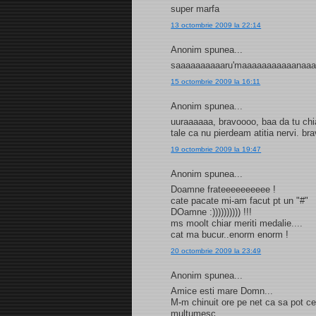
super marfa
13 octombrie 2009 la 22:14
Anonim spunea...
saaaaaaaaaaru'maaaaaaaaaaanaa
15 octombrie 2009 la 16:11
Anonim spunea...
uuraaaaaa, bravoooo, baa da tu chi
tale ca nu pierdeam atitia nervi. br
19 octombrie 2009 la 19:47
Anonim spunea...
Doamne frateeeeeeeeee !
cate pacate mi-am facut pt un "#"
DOamne :)))))))))) !!!
ms moolt chiar meriti medalie....
cat ma bucur..enorm enorm !
20 octombrie 2009 la 23:49
Anonim spunea...
Amice esti mare Domn...
M-m chinuit ore pe net ca sa pot cee
multumesc.