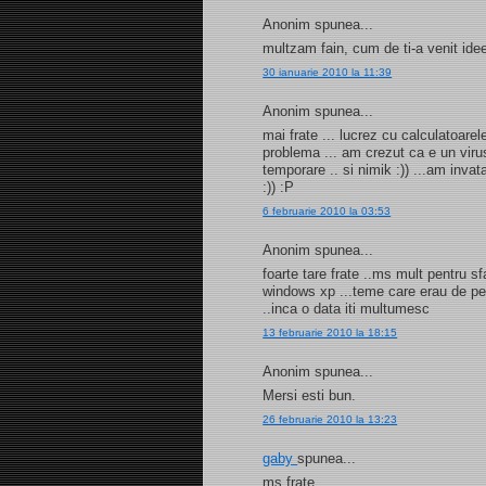
Anonim spunea...
multzam fain, cum de ti-a venit ide
30 ianuarie 2010 la 11:39
Anonim spunea...
mai frate ... lucrez cu calculatoarele
problema ... am crezut ca e un virus .
temporare .. si nimik :)) ...am inva
:)) :P
6 februarie 2010 la 03:53
Anonim spunea...
foarte tare frate ..ms mult pentru 
windows xp ...teme care erau de pe 
..inca o data iti multumesc
13 februarie 2010 la 18:15
Anonim spunea...
Mersi esti bun.
26 februarie 2010 la 13:23
gaby
spunea...
ms frate....