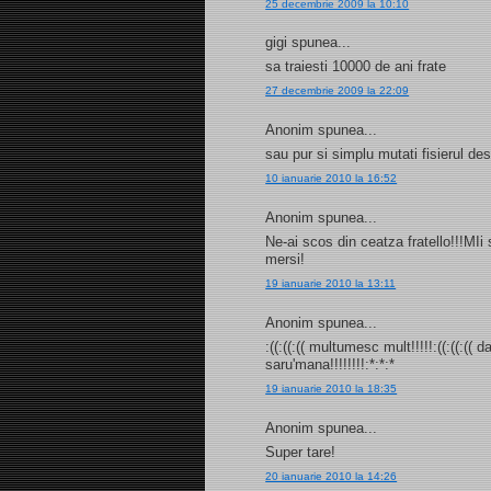
25 decembrie 2009 la 10:10
gigi spunea...
sa traiesti 10000 de ani frate
27 decembrie 2009 la 22:09
Anonim spunea...
sau pur si simplu mutati fisierul d
10 ianuarie 2010 la 16:52
Anonim spunea...
Ne-ai scos din ceatza fratello!!!MI
mersi!
19 ianuarie 2010 la 13:11
Anonim spunea...
:((:((:(( multumesc mult!!!!!:((:((:((
saru'mana!!!!!!!!:*:*:*
19 ianuarie 2010 la 18:35
Anonim spunea...
Super tare!
20 ianuarie 2010 la 14:26