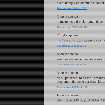
p.s.sunt sigur ca sti multe,cum pot 
29 octombrie 2009 la 20:37
Anonim spunea...
Iti multumesc ff mult, raman dator
10 noiembrie 2009 la 08:48
RoByLa spunea...
ms frate am crezut ca arunc calc la
3 decembrie 2009 la 22:30
Anonim spunea...
sa-ti dea dumnezeu sanatate.esti u
6 decembrie 2009 la 23:48
Anonim spunea...
eu nu pot nici cum sa fac...am facut
programe...dar nu le pot deschide...
17 decembrie 2009 la 21:11
Anonim spunea...
SA-TI DEA DUMNEZEU SANATATE SI