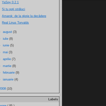
YaSpy 0.2.1
Şi tu poţi străluci
Amarok: de la glorie la decădere
Real Linus Torvalds
►
august
(3)
►
iulie
(8)
►
iunie
(5)
►
mai
(3)
►
aprilie
(7)
►
martie
(8)
►
februarie
(9)
►
ianuarie
(4)
2008
(10)
Labels
tware
( 85 )