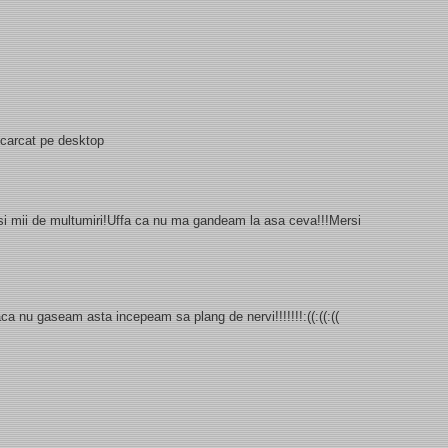
escarcat pe desktop
i si mii de multumiri!Uffa ca nu ma gandeam la asa ceva!!!Mersi
 daca nu gaseam asta incepeam sa plang de nervi!!!!!!!:((:((:((