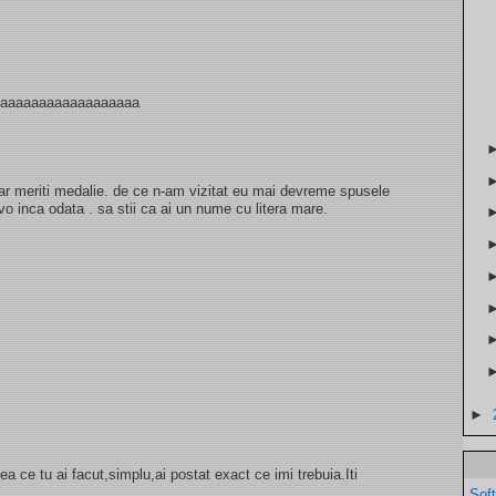
aaaaaaaaaaaaaaaaaaa
ar meriti medalie. de ce n-am vizitat eu mai devreme spusele
avo inca odata . sa stii ca ai un nume cu litera mare.
►
a ce tu ai facut,simplu,ai postat exact ce imi trebuia.Iti
Sof