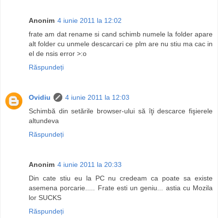
Anonim
4 iunie 2011 la 12:02
frate am dat rename si cand schimb numele la folder apare
alt folder cu unmele descarcari ce plm are nu stiu ma cac in
el de nsis error >:o
Răspundeți
Ovidiu
4 iunie 2011 la 12:03
Schimbă din setările browser-ului să îţi descarce fişierele
altundeva
Răspundeți
Anonim
4 iunie 2011 la 20:33
Din cate stiu eu la PC nu credeam ca poate sa existe
asemena porcarie..... Frate esti un geniu... astia cu Mozila
lor SUCKS
Răspundeți