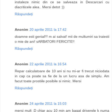
instaleze nimic din ce se salveaza in Descarcari cu
diacriticele alea.. Mersi detot :))
Răspundeți
Anonim
20 aprilie 2011 la 17:42
doamne esti genial!!! m ai salvat! mii de multumiri sa traiesti
o mie de ani! sARBATORI FERICITE!!
Răspundeți
Anonim
22 aprilie 2011 la 16:54
Repar calculatoare de 10 ani si nu mi-ar fi trecut niciodata
in cap ca poate sa fie de la un lucru asa de simplu. Am
facut toate prostiile posibile si nimic. Mersi
Răspundeți
Anonim
24 aprilie 2011 la 15:03
mersi mult :D chiar acu 10 min am bagat driverele k numa