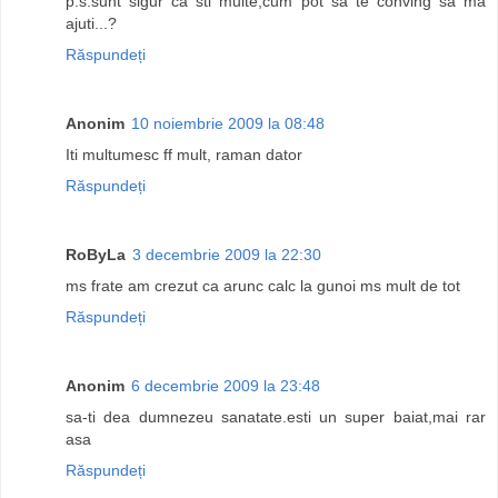
p.s.sunt sigur ca sti multe,cum pot sa te conving sa ma
ajuti...?
Răspundeți
Anonim
10 noiembrie 2009 la 08:48
Iti multumesc ff mult, raman dator
Răspundeți
RoByLa
3 decembrie 2009 la 22:30
ms frate am crezut ca arunc calc la gunoi ms mult de tot
Răspundeți
Anonim
6 decembrie 2009 la 23:48
sa-ti dea dumnezeu sanatate.esti un super baiat,mai rar
asa
Răspundeți