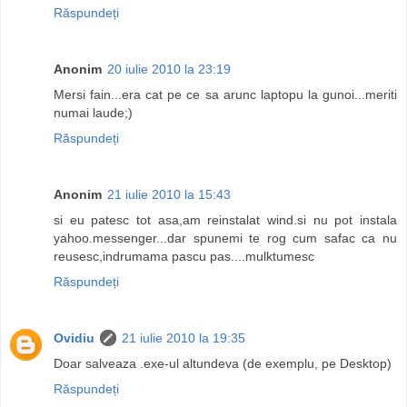
Răspundeți
Anonim
20 iulie 2010 la 23:19
Mersi fain...era cat pe ce sa arunc laptopu la gunoi...meriti
numai laude;)
Răspundeți
Anonim
21 iulie 2010 la 15:43
si eu patesc tot asa,am reinstalat wind.si nu pot instala
yahoo.messenger...dar spunemi te rog cum safac ca nu
reusesc,indrumama pascu pas....mulktumesc
Răspundeți
Ovidiu
21 iulie 2010 la 19:35
Doar salveaza .exe-ul altundeva (de exemplu, pe Desktop)
Răspundeți