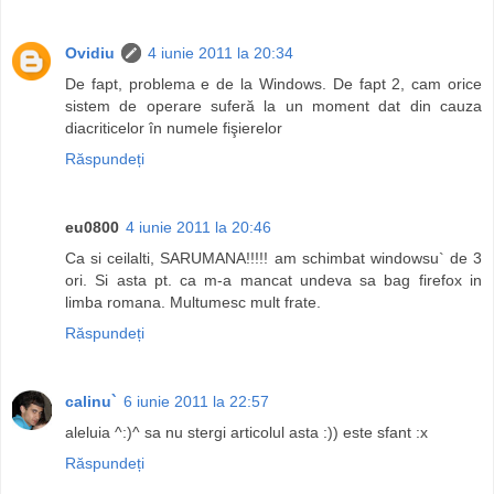
Ovidiu
4 iunie 2011 la 20:34
De fapt, problema e de la Windows. De fapt 2, cam orice
sistem de operare suferă la un moment dat din cauza
diacriticelor în numele fişierelor
Răspundeți
eu0800
4 iunie 2011 la 20:46
Ca si ceilalti, SARUMANA!!!!! am schimbat windowsu` de 3
ori. Si asta pt. ca m-a mancat undeva sa bag firefox in
limba romana. Multumesc mult frate.
Răspundeți
calinu`
6 iunie 2011 la 22:57
aleluia ^:)^ sa nu stergi articolul asta :)) este sfant :x
Răspundeți