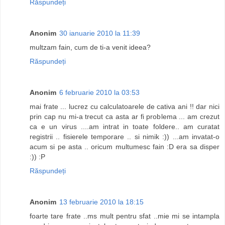
Răspundeți
Anonim
30 ianuarie 2010 la 11:39
multzam fain, cum de ti-a venit ideea?
Răspundeți
Anonim
6 februarie 2010 la 03:53
mai frate ... lucrez cu calculatoarele de cativa ani !! dar nici
prin cap nu mi-a trecut ca asta ar fi problema ... am crezut
ca e un virus ....am intrat in toate foldere.. am curatat
registrii .. fisierele temporare .. si nimik :)) ...am invatat-o
acum si pe asta .. oricum multumesc fain :D era sa disper
:)) :P
Răspundeți
Anonim
13 februarie 2010 la 18:15
foarte tare frate ..ms mult pentru sfat ..mie mi se intampla