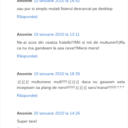
Anonim
10 ianuarie 2010 la 16:52
sau pur si simplu mutati fisierul descarcat pe desktop
Răspundeți
Anonim
19 ianuarie 2010 la 13:11
Ne-ai scos din ceatza fratello!!!MIi si mii de multumiri!Uffa
ca nu ma gandeam la asa ceva!!!Mersi mersi!
Răspundeți
Anonim
19 ianuarie 2010 la 18:35
:((:((:(( multumesc mult!!!!!:((:((:(( daca nu gaseam asta
incepeam sa plang de nervi!!!!!!!:((:((:(( saru'mana!!!!!!!!:*:*:*
Răspundeți
Anonim
20 ianuarie 2010 la 14:26
Super tare!