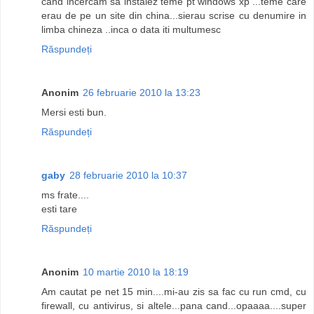
cand incercam sa instalez teme pt windows xp ...teme care
erau de pe un site din china...sierau scrise cu denumire in
limba chineza ..inca o data iti multumesc
Răspundeți
Anonim
26 februarie 2010 la 13:23
Mersi esti bun.
Răspundeți
gaby
28 februarie 2010 la 10:37
ms frate....
esti tare
Răspundeți
Anonim
10 martie 2010 la 18:19
Am cautat pe net 15 min....mi-au zis sa fac cu run cmd, cu
firewall, cu antivirus, si altele...pana cand...opaaaa....super