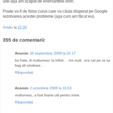
uite-aşa am scăpat de enervantele erori.
Poate va fi de folos cuiva care va căuta disperat pe Google
rezolvarea acestei probleme (aşa cum am făcut eu).
Ovidiu
la
22:20
355 de comentarii:
Anonim
26 septembrie 2009 la 02:17
ba frate, iti multumesc la infinit ... ms mult.. era cat pe ce sa
bag alt windows...
Răspundeți
Anonim
2 octombrie 2009 la 16:53
multumesc, a fost foarte util pentru mine.
Răspundeți