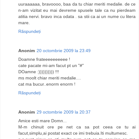
uuraaaaaa, bravoooo, baa da tu chiar meriti medalie. de ce
n-am vizitat eu mai devreme spusele tale ca nu pierdeam
atitia nervi. bravo inca odata . sa stii ca ai un nume cu litera
mare.
Răspundeți
Anonim
20 octombrie 2009 la 23:49
Doamne frateeeeeeeeee !
cate pacate mi-am facut pt un "#"
DOamne :)))))))))) !!!
ms moolt chiar meriti medalie....
cat ma bucur..enorm enorm !
Răspundeți
Anonim
29 octombrie 2009 la 20:37
Amice esti mare Domn...
M-m chinuit ore pe net ca sa pot ceea ce tu ai
facut,simplu,ai postat exact ce imi trebuia.Iti multumesc.