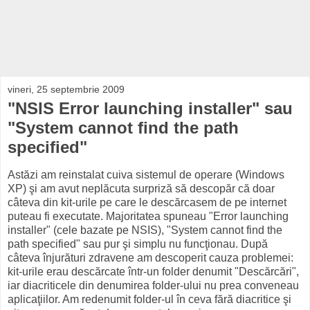
vineri, 25 septembrie 2009
"NSIS Error launching installer" sau
"System cannot find the path
specified"
Astăzi am reinstalat cuiva sistemul de operare (Windows
XP) şi am avut neplăcuta surpriză să descopăr că doar
câteva din kit-urile pe care le descărcasem de pe internet
puteau fi executate. Majoritatea spuneau "Error launching
installer" (cele bazate pe NSIS), "System cannot find the
path specified" sau pur şi simplu nu funcţionau. După
câteva înjurături zdravene am descoperit cauza problemei:
kit-urile erau descărcate într-un folder denumit "Descărcări",
iar diacriticele din denumirea folder-ului nu prea conveneau
aplicaţiilor. Am redenumit folder-ul în ceva fără diacritice şi