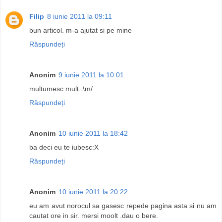
Filip
8 iunie 2011 la 09:11
bun articol. m-a ajutat si pe mine
Răspundeți
Anonim
9 iunie 2011 la 10:01
multumesc mult..\m/
Răspundeți
Anonim
10 iunie 2011 la 18:42
ba deci eu te iubesc:X
Răspundeți
Anonim
10 iunie 2011 la 20:22
eu am avut norocul sa gasesc repede pagina asta si nu am
cautat ore in sir. mersi moolt .dau o bere.