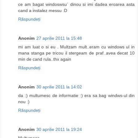
ce am bagat windoswsu` dinou si imi dadea eroarea asta
cand a instalez messu :D
Răspundeți
Anonim
27 aprilie 2011 la 15:48
mi am luat o si eu . Multzam mult..eram cu windows ul in
mana stanga pe tricou il stergeam de praf..avea decat 10
min de cand rula..thx again
Răspundeți
Anonim
30 aprilie 2011 la 14:02
da :) multumesc de informatie :) era sa bag windws-ul din
nou :)
Răspundeți
Anonim
30 aprilie 2011 la 19:24
Multumesc