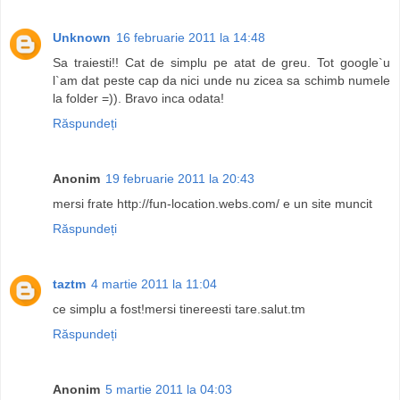
Unknown
16 februarie 2011 la 14:48
Sa traiesti!! Cat de simplu pe atat de greu. Tot google`u
l`am dat peste cap da nici unde nu zicea sa schimb numele
la folder =)). Bravo inca odata!
Răspundeți
Anonim
19 februarie 2011 la 20:43
mersi frate http://fun-location.webs.com/ e un site muncit
Răspundeți
taztm
4 martie 2011 la 11:04
ce simplu a fost!mersi tinereesti tare.salut.tm
Răspundeți
Anonim
5 martie 2011 la 04:03