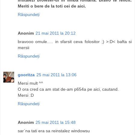
Meriti o bere de la toti cei de aici.
Răspundeți
Anonim
21 mai 2011 la 20:12
bravooo omule..... in sfarsit ceva folositor ;) >:D< bafta si
mersii
Răspundeți
gooritza
25 mai 2011 la 13:06
Mersi mult ^^
O ora cred ca am stat de-am p654a pe aici, cautand.
Mersi :D
Răspundeți
Anonim
25 mai 2011 la 15:48
sar`na tati era sa reinstalez windowsu