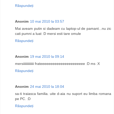
Răspundeți
Anonim
10 mai 2010 la 03:57
Mai aveam putin si dadeam cu laptop-ul de pamant...nu zic
cati pumni a luat :D mersi esti tare omule
Răspundeți
Anonim
19 mai 2010 la 09:14
mersiiiiiiiiiiiiii frateeeeeeeeeeeeeeeeeeeeee :D ms :X
Răspundeți
Anonim
24 mai 2010 la 18:04
sa-ti traiasca familia. uite d-aia nu suport eu limba romana
pe PC. :D
Răspundeți