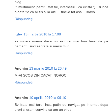
blog.
Iti multumesc pentru sfat tie, internetului ca exista :)...si inca
o data tie ca ai zis si la altii ....tine-o tot asa....Bravo
Răspundeți
Igby
13 martie 2010 la 17:08
sa moara mama daca nu esti cel mai bun baiat de pe
pamant , succes frate si mersi mult
Răspundeți
Anonim
13 martie 2010 la 20:49
M-AI SCOS DIN CACAT. NOROC
Răspundeți
Anonim
10 aprilie 2010 la 09:10
Bv frate esti tare, inca putin de navigat pe internet dupa
erori si eram convins ca am un virus