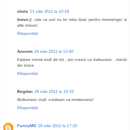
chelu
21 iulie 2011 la 10:29
bravo:)
...uite ca unii nu tin netu doar pentru messenger si
alte minuni
Răspundeți
Anonim
26 iulie 2011 la 13:40
frateee mersii mult de tot , am crezut ca inebunesc , mersii
din inima
Răspundeți
Bogdan
26 iulie 2011 la 19:10
Multumesc mult..credeam ca innebunesc!
Răspundeți
FunnyMD
28 iulie 2011 la 17:20