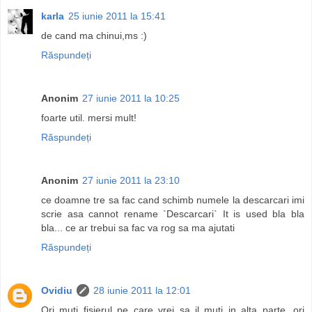
karla
25 iunie 2011 la 15:41
de cand ma chinui,ms :)
Răspundeți
Anonim
27 iunie 2011 la 10:25
foarte util. mersi mult!
Răspundeți
Anonim
27 iunie 2011 la 23:10
ce doamne tre sa fac cand schimb numele la descarcari imi
scrie asa cannot rename `Descarcari` It is used bla bla
bla... ce ar trebui sa fac va rog sa ma ajutati
Răspundeți
Ovidiu
28 iunie 2011 la 12:01
Ori muti fisierul pe care vrei sa il muti in alta parte, ori