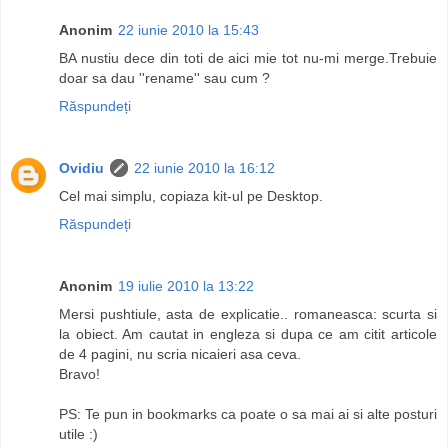
Anonim
22 iunie 2010 la 15:43
BA nustiu dece din toti de aici mie tot nu-mi merge.Trebuie
doar sa dau ''rename'' sau cum ?
Răspundeți
Ovidiu
22 iunie 2010 la 16:12
Cel mai simplu, copiaza kit-ul pe Desktop.
Răspundeți
Anonim
19 iulie 2010 la 13:22
Mersi pushtiule, asta de explicatie.. romaneasca: scurta si
la obiect. Am cautat in engleza si dupa ce am citit articole
de 4 pagini, nu scria nicaieri asa ceva.
Bravo!
PS: Te pun in bookmarks ca poate o sa mai ai si alte posturi
utile :)