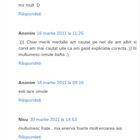
ms mult :D
Răspundeți
Anonim
16 martie 2011 la 11:26
:))) Chiar meriti medalie am cautat pe net de am albit si
cand am mai cautat uite ca am gasit explicatia corecta ;)) Iti
multumesc omule bafta :)
Răspundeți
Anonim
18 martie 2011 la 09:15
esti tare omule
Răspundeți
Nicu
30 martie 2011 la 14:53
multumesc frate...ma enerva foarte mult eroarea aia
Răspundeți