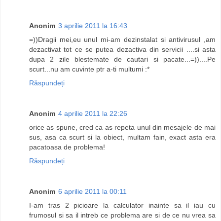
Anonim
3 aprilie 2011 la 16:43
=))Dragii mei,eu unul mi-am dezinstalat si antivirusul ,am
dezactivat tot ce se putea dezactiva din servicii ....si asta
dupa 2 zile blestemate de cautari si pacate...=))....Pe
scurt...nu am cuvinte ptr a-ti multumi :*
Răspundeți
Anonim
4 aprilie 2011 la 22:26
orice as spune, cred ca as repeta unul din mesajele de mai
sus, asa ca scurt si la obiect, multam fain, exact asta era
pacatoasa de problema!
Răspundeți
Anonim
6 aprilie 2011 la 00:11
I-am tras 2 picioare la calculator inainte sa il iau cu
frumosul si sa il intreb ce problema are si de ce nu vrea sa