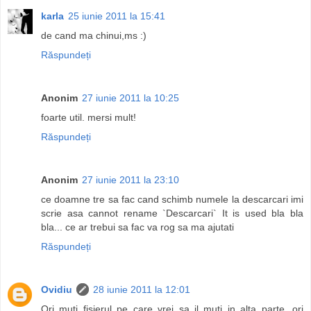
karla
25 iunie 2011 la 15:41
de cand ma chinui,ms :)
Răspundeți
Anonim
27 iunie 2011 la 10:25
foarte util. mersi mult!
Răspundeți
Anonim
27 iunie 2011 la 23:10
ce doamne tre sa fac cand schimb numele la descarcari imi
scrie asa cannot rename `Descarcari` It is used bla bla
bla... ce ar trebui sa fac va rog sa ma ajutati
Răspundeți
Ovidiu
28 iunie 2011 la 12:01
Ori muti fisierul pe care vrei sa il muti in alta parte, ori