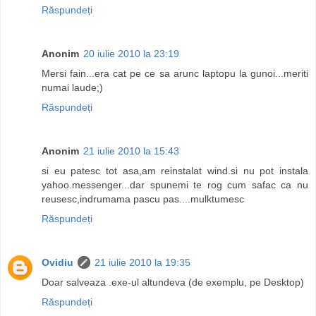
Răspundeți
Anonim
20 iulie 2010 la 23:19
Mersi fain...era cat pe ce sa arunc laptopu la gunoi...meriti
numai laude;)
Răspundeți
Anonim
21 iulie 2010 la 15:43
si eu patesc tot asa,am reinstalat wind.si nu pot instala
yahoo.messenger...dar spunemi te rog cum safac ca nu
reusesc,indrumama pascu pas....mulktumesc
Răspundeți
Ovidiu
21 iulie 2010 la 19:35
Doar salveaza .exe-ul altundeva (de exemplu, pe Desktop)
Răspundeți