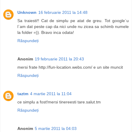
Unknown
16 februarie 2011 la 14:48
Sa traiesti!! Cat de simplu pe atat de greu. Tot google`u
l`am dat peste cap da nici unde nu zicea sa schimb numele
la folder =)). Bravo inca odata!
Răspundeți
Anonim
19 februarie 2011 la 20:43
mersi frate http://fun-location.webs.com/ e un site muncit
Răspundeți
taztm
4 martie 2011 la 11:04
ce simplu a fost!mersi tinereesti tare.salut.tm
Răspundeți
Anonim
5 martie 2011 la 04:03