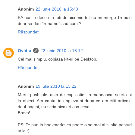
Anonim
22 iunie 2010 la 15:43
BA nustiu dece din toti de aici mie tot nu-mi merge.Trebuie
doar sa dau ''rename'' sau cum ?
Răspundeți
Ovidiu
22 iunie 2010 la 16:12
Cel mai simplu, copiaza kit-ul pe Desktop.
Răspundeți
Anonim
19 iulie 2010 la 13:22
Mersi pushtiule, asta de explicatie.. romaneasca: scurta si
la obiect. Am cautat in engleza si dupa ce am citit articole
de 4 pagini, nu scria nicaieri asa ceva.
Bravo!
PS: Te pun in bookmarks ca poate o sa mai ai si alte posturi
utile :)