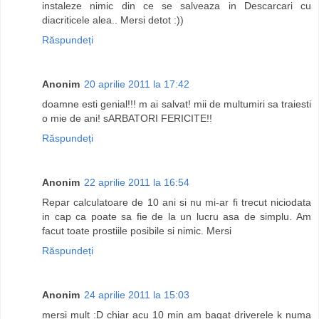
instaleze nimic din ce se salveaza in Descarcari cu
diacriticele alea.. Mersi detot :))
Răspundeți
Anonim
20 aprilie 2011 la 17:42
doamne esti genial!!! m ai salvat! mii de multumiri sa traiesti
o mie de ani! sARBATORI FERICITE!!
Răspundeți
Anonim
22 aprilie 2011 la 16:54
Repar calculatoare de 10 ani si nu mi-ar fi trecut niciodata
in cap ca poate sa fie de la un lucru asa de simplu. Am
facut toate prostiile posibile si nimic. Mersi
Răspundeți
Anonim
24 aprilie 2011 la 15:03
mersi mult :D chiar acu 10 min am bagat driverele k numa