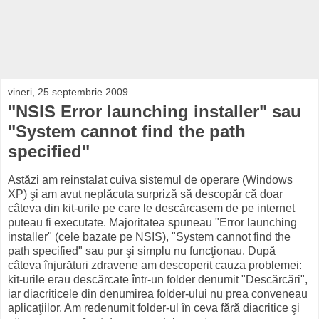
vineri, 25 septembrie 2009
"NSIS Error launching installer" sau
"System cannot find the path
specified"
Astăzi am reinstalat cuiva sistemul de operare (Windows
XP) şi am avut neplăcuta surpriză să descopăr că doar
câteva din kit-urile pe care le descărcasem de pe internet
puteau fi executate. Majoritatea spuneau "Error launching
installer" (cele bazate pe NSIS), "System cannot find the
path specified" sau pur şi simplu nu funcţionau. După
câteva înjurături zdravene am descoperit cauza problemei:
kit-urile erau descărcate într-un folder denumit "Descărcări",
iar diacriticele din denumirea folder-ului nu prea conveneau
aplicaţiilor. Am redenumit folder-ul în ceva fără diacritice şi