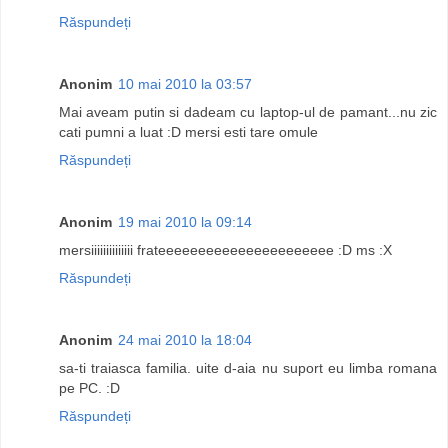
Răspundeți
Anonim
10 mai 2010 la 03:57
Mai aveam putin si dadeam cu laptop-ul de pamant...nu zic
cati pumni a luat :D mersi esti tare omule
Răspundeți
Anonim
19 mai 2010 la 09:14
mersiiiiiiiiiiiiii frateeeeeeeeeeeeeeeeeeeeee :D ms :X
Răspundeți
Anonim
24 mai 2010 la 18:04
sa-ti traiasca familia. uite d-aia nu suport eu limba romana
pe PC. :D
Răspundeți