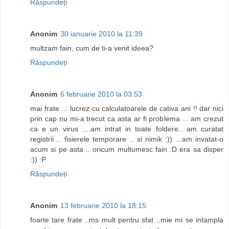
Răspundeți
Anonim
30 ianuarie 2010 la 11:39
multzam fain, cum de ti-a venit ideea?
Răspundeți
Anonim
6 februarie 2010 la 03:53
mai frate ... lucrez cu calculatoarele de cativa ani !! dar nici
prin cap nu mi-a trecut ca asta ar fi problema ... am crezut
ca e un virus ....am intrat in toate foldere.. am curatat
registrii .. fisierele temporare .. si nimik :)) ...am invatat-o
acum si pe asta .. oricum multumesc fain :D era sa disper
:)) :P
Răspundeți
Anonim
13 februarie 2010 la 18:15
foarte tare frate ..ms mult pentru sfat ..mie mi se intampla