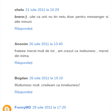
chelu
21 iulie 2011 la 10:29
bravo:)
...uite ca unii nu tin netu doar pentru messenger si
alte minuni
Răspundeți
Anonim
26 iulie 2011 la 13:40
frateee mersii mult de tot , am crezut ca inebunesc , mersii
din inima
Răspundeți
Bogdan
26 iulie 2011 la 19:10
Multumesc mult..credeam ca innebunesc!
Răspundeți
FunnyMD
28 iulie 2011 la 17:20