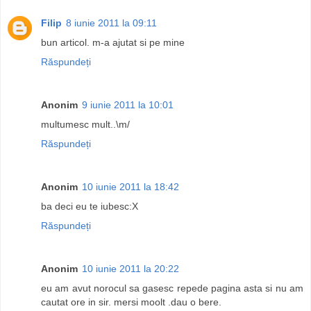
Filip
8 iunie 2011 la 09:11
bun articol. m-a ajutat si pe mine
Răspundeți
Anonim
9 iunie 2011 la 10:01
multumesc mult..\m/
Răspundeți
Anonim
10 iunie 2011 la 18:42
ba deci eu te iubesc:X
Răspundeți
Anonim
10 iunie 2011 la 20:22
eu am avut norocul sa gasesc repede pagina asta si nu am
cautat ore in sir. mersi moolt .dau o bere.