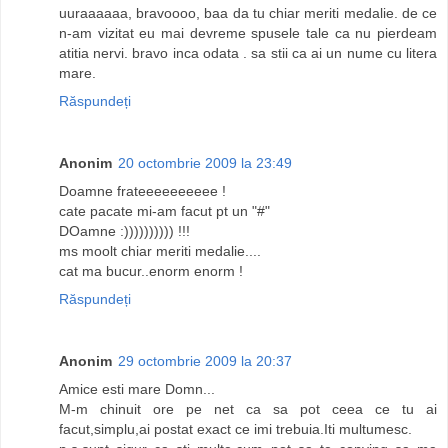
uuraaaaaa, bravoooo, baa da tu chiar meriti medalie. de ce
n-am vizitat eu mai devreme spusele tale ca nu pierdeam
atitia nervi. bravo inca odata . sa stii ca ai un nume cu litera
mare.
Răspundeți
Anonim
20 octombrie 2009 la 23:49
Doamne frateeeeeeeeee !
cate pacate mi-am facut pt un "#"
DOamne :)))))))))) !!!
ms moolt chiar meriti medalie....
cat ma bucur..enorm enorm !
Răspundeți
Anonim
29 octombrie 2009 la 20:37
Amice esti mare Domn...
M-m chinuit ore pe net ca sa pot ceea ce tu ai
facut,simplu,ai postat exact ce imi trebuia.Iti multumesc.