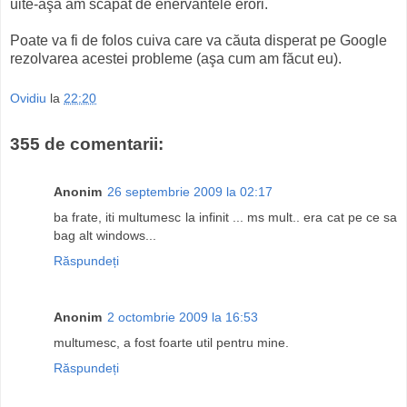
uite-aşa am scăpat de enervantele erori.
Poate va fi de folos cuiva care va căuta disperat pe Google
rezolvarea acestei probleme (aşa cum am făcut eu).
Ovidiu
la
22:20
355 de comentarii:
Anonim
26 septembrie 2009 la 02:17
ba frate, iti multumesc la infinit ... ms mult.. era cat pe ce sa
bag alt windows...
Răspundeți
Anonim
2 octombrie 2009 la 16:53
multumesc, a fost foarte util pentru mine.
Răspundeți