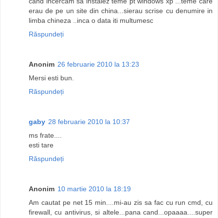
cand incercam sa instalez teme pt windows xp ...teme care
erau de pe un site din china...sierau scrise cu denumire in
limba chineza ..inca o data iti multumesc
Răspundeți
Anonim
26 februarie 2010 la 13:23
Mersi esti bun.
Răspundeți
gaby
28 februarie 2010 la 10:37
ms frate....
esti tare
Răspundeți
Anonim
10 martie 2010 la 18:19
Am cautat pe net 15 min....mi-au zis sa fac cu run cmd, cu
firewall, cu antivirus, si altele...pana cand...opaaaa....super