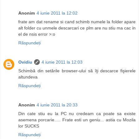
Anonim
4 iunie 2011 la 12:02
frate am dat rename si cand schimb numele la folder apare
alt folder cu unmele descarcari ce plm are nu stiu ma cac in
el de nsis error >:o
Răspundeți
Ovidiu
4 iunie 2011 la 12:03
Schimbă din setările browser-ului să îţi descarce fişierele
altundeva
Răspundeți
Anonim
4 iunie 2011 la 20:33
Din cate stiu eu la PC nu credeam ca poate sa existe
asemena porcarie..... Frate esti un geniu... astia cu Mozila
lor SUCKS
Răspundeți