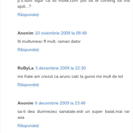
p.s.sunt sigur ca sti multe,cum pot sa te conving sa ma
ajuti...?
Răspundeți
Anonim
10 noiembrie 2009 la 08:48
Iti multumesc ff mult, raman dator
Răspundeți
RoByLa
3 decembrie 2009 la 22:30
ms frate am crezut ca arunc calc la gunoi ms mult de tot
Răspundeți
Anonim
6 decembrie 2009 la 23:48
sa-ti dea dumnezeu sanatate.esti un super baiat,mai rar
asa
Răspundeți