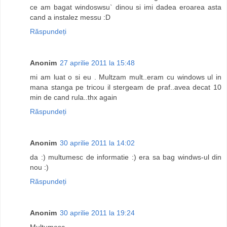
ce am bagat windoswsu` dinou si imi dadea eroarea asta
cand a instalez messu :D
Răspundeți
Anonim
27 aprilie 2011 la 15:48
mi am luat o si eu . Multzam mult..eram cu windows ul in
mana stanga pe tricou il stergeam de praf..avea decat 10
min de cand rula..thx again
Răspundeți
Anonim
30 aprilie 2011 la 14:02
da :) multumesc de informatie :) era sa bag windws-ul din
nou :)
Răspundeți
Anonim
30 aprilie 2011 la 19:24
Multumesc