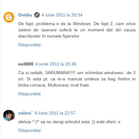
Ovidiu
4 iunie 2011 la 20:34
De fapt, problema e de la Windows. De fapt 2, cam orice
sistem de operare suferă la un moment dat din cauza
diacriticelor în numele fişierelor
Răspundeți
eu0800
4 iunie 2011 la 20:46
Ca si ceilalti, SARUMANA!!!!! am schimbat windowsu` de 3
ori. Si asta pt. ca m-a mancat undeva sa bag firefox in
limba romana. Multumesc mult frate.
Răspundeți
calinu`
6 iunie 2011 la 22:57
aleluia ^:)^ sa nu stergi articolul asta :)) este sfant :x
Răspundeți