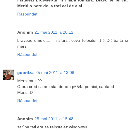
Meriti o bere de la toti cei de aici.
Răspundeți
Anonim
21 mai 2011 la 20:12
bravooo omule..... in sfarsit ceva folositor ;) >:D< bafta si
mersii
Răspundeți
gooritza
25 mai 2011 la 13:06
Mersi mult ^^
O ora cred ca am stat de-am p654a pe aici, cautand.
Mersi :D
Răspundeți
Anonim
25 mai 2011 la 15:48
sar`na tati era sa reinstalez windowsu