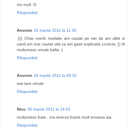
ms mult :D
Răspundeți
Anonim
16 martie 2011 la 11:26
:))) Chiar meriti medalie am cautat pe net de am albit si
cand am mai cautat uite ca am gasit explicatia corecta ;)) Iti
multumesc omule bafta :)
Răspundeți
Anonim
18 martie 2011 la 09:15
esti tare omule
Răspundeți
Nicu
30 martie 2011 la 14:53
multumesc frate...ma enerva foarte mult eroarea aia
Răspundeți