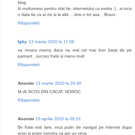
blog.
Iti multumesc pentru sfat tie, internetului ca exista :)...si inca
o data tie ca ai zis si la altii ....tine-o tot asa....Bravo
Răspundeți
Igby
13 martie 2010 la 17:08
sa moara mama daca nu esti cel mai bun baiat de pe
pamant , succes frate si mersi mult
Răspundeți
Anonim
13 martie 2010 la 20:49
M-AI SCOS DIN CACAT. NOROC
Răspundeți
Anonim
10 aprilie 2010 la 09:10
Bv frate esti tare, inca putin de navigat pe internet dupa
erori si eram convins ca am un virus