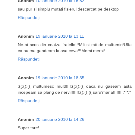
Anonim
10 ianuarie 2010 la 16:52
sau pur si simplu mutati fisierul descarcat pe desktop
Răspundeți
Anonim
19 ianuarie 2010 la 13:11
Ne-ai scos din ceatza fratello!!!MIi si mii de multumiri!Uffa
ca nu ma gandeam la asa ceva!!!Mersi mersi!
Răspundeți
Anonim
19 ianuarie 2010 la 18:35
:((:((:(( multumesc mult!!!!!:((:((:(( daca nu gaseam asta
incepeam sa plang de nervi!!!!!!!:((:((:(( saru'mana!!!!!!!!:*:*:*
Răspundeți
Anonim
20 ianuarie 2010 la 14:26
Super tare!