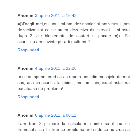
Anonim
3 aprilie 2011 la 16:43
=))Dragii mei,eu unul mi-am dezinstalat si antivirusul ,am
dezactivat tot ce se putea dezactiva din servicii ....si asta
dupa 2 zile blestemate de cautari si pacate...=))....Pe
scurt...nu am cuvinte ptr a-ti multumi :*
Răspundeți
Anonim
4 aprilie 2011 la 22:26
orice as spune, cred ca as repeta unul din mesajele de mai
sus, asa ca scurt si la obiect, multam fain, exact asta era
pacatoasa de problema!
Răspundeți
Anonim
6 aprilie 2011 la 00:11
I-am tras 2 picioare la calculator inainte sa il iau cu
frumosul si sa il intreb ce problema are si de ce nu vrea sa