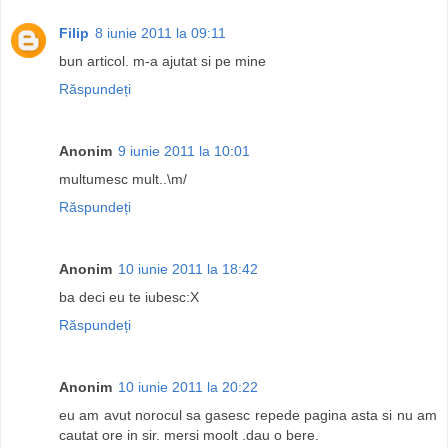
Filip
8 iunie 2011 la 09:11
bun articol. m-a ajutat si pe mine
Răspundeți
Anonim
9 iunie 2011 la 10:01
multumesc mult..\m/
Răspundeți
Anonim
10 iunie 2011 la 18:42
ba deci eu te iubesc:X
Răspundeți
Anonim
10 iunie 2011 la 20:22
eu am avut norocul sa gasesc repede pagina asta si nu am
cautat ore in sir. mersi moolt .dau o bere.