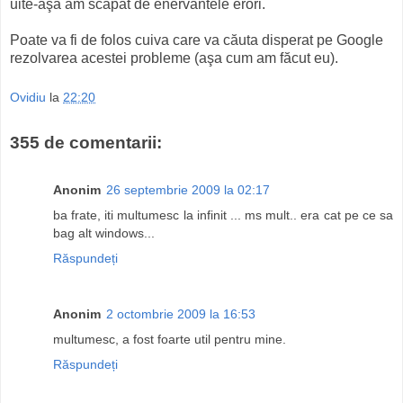
uite-aşa am scăpat de enervantele erori.
Poate va fi de folos cuiva care va căuta disperat pe Google
rezolvarea acestei probleme (aşa cum am făcut eu).
Ovidiu
la
22:20
355 de comentarii:
Anonim
26 septembrie 2009 la 02:17
ba frate, iti multumesc la infinit ... ms mult.. era cat pe ce sa
bag alt windows...
Răspundeți
Anonim
2 octombrie 2009 la 16:53
multumesc, a fost foarte util pentru mine.
Răspundeți