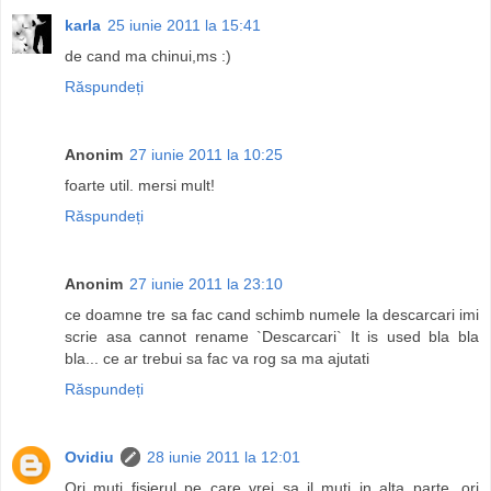
karla
25 iunie 2011 la 15:41
de cand ma chinui,ms :)
Răspundeți
Anonim
27 iunie 2011 la 10:25
foarte util. mersi mult!
Răspundeți
Anonim
27 iunie 2011 la 23:10
ce doamne tre sa fac cand schimb numele la descarcari imi
scrie asa cannot rename `Descarcari` It is used bla bla
bla... ce ar trebui sa fac va rog sa ma ajutati
Răspundeți
Ovidiu
28 iunie 2011 la 12:01
Ori muti fisierul pe care vrei sa il muti in alta parte, ori