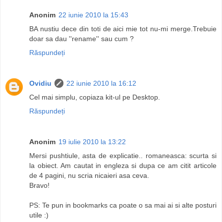
Anonim
22 iunie 2010 la 15:43
BA nustiu dece din toti de aici mie tot nu-mi merge.Trebuie
doar sa dau ''rename'' sau cum ?
Răspundeți
Ovidiu
22 iunie 2010 la 16:12
Cel mai simplu, copiaza kit-ul pe Desktop.
Răspundeți
Anonim
19 iulie 2010 la 13:22
Mersi pushtiule, asta de explicatie.. romaneasca: scurta si
la obiect. Am cautat in engleza si dupa ce am citit articole
de 4 pagini, nu scria nicaieri asa ceva.
Bravo!
PS: Te pun in bookmarks ca poate o sa mai ai si alte posturi
utile :)