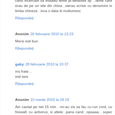
cand incercam sa instalez teme pt windows xp ...teme care
erau de pe un site din china...sierau scrise cu denumire in
limba chineza ..inca o data iti multumesc
Răspundeți
Anonim
26 februarie 2010 la 13:23
Mersi esti bun.
Răspundeți
gaby
28 februarie 2010 la 10:37
ms frate....
esti tare
Răspundeți
Anonim
10 martie 2010 la 18:19
Am cautat pe net 15 min....mi-au zis sa fac cu run cmd, cu
firewall, cu antivirus, si altele...pana cand...opaaaa....super