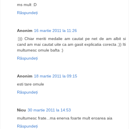
ms mult :D
Răspundeți
Anonim
16 martie 2011 la 11:26
:))) Chiar meriti medalie am cautat pe net de am albit si
cand am mai cautat uite ca am gasit explicatia corecta ;)) Iti
multumesc omule bafta :)
Răspundeți
Anonim
18 martie 2011 la 09:15
esti tare omule
Răspundeți
Nicu
30 martie 2011 la 14:53
multumesc frate...ma enerva foarte mult eroarea aia
Răspundeți