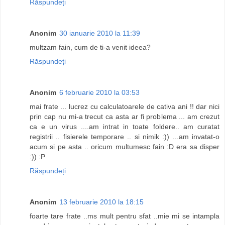
Răspundeți
Anonim
30 ianuarie 2010 la 11:39
multzam fain, cum de ti-a venit ideea?
Răspundeți
Anonim
6 februarie 2010 la 03:53
mai frate ... lucrez cu calculatoarele de cativa ani !! dar nici
prin cap nu mi-a trecut ca asta ar fi problema ... am crezut
ca e un virus ....am intrat in toate foldere.. am curatat
registrii .. fisierele temporare .. si nimik :)) ...am invatat-o
acum si pe asta .. oricum multumesc fain :D era sa disper
:)) :P
Răspundeți
Anonim
13 februarie 2010 la 18:15
foarte tare frate ..ms mult pentru sfat ..mie mi se intampla