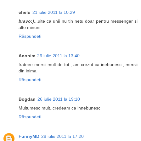
chelu
21 iulie 2011 la 10:29
bravo:)
...uite ca unii nu tin netu doar pentru messenger si
alte minuni
Răspundeți
Anonim
26 iulie 2011 la 13:40
frateee mersii mult de tot , am crezut ca inebunesc , mersii
din inima
Răspundeți
Bogdan
26 iulie 2011 la 19:10
Multumesc mult..credeam ca innebunesc!
Răspundeți
FunnyMD
28 iulie 2011 la 17:20