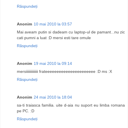
Răspundeți
Anonim
10 mai 2010 la 03:57
Mai aveam putin si dadeam cu laptop-ul de pamant...nu zic
cati pumni a luat :D mersi esti tare omule
Răspundeți
Anonim
19 mai 2010 la 09:14
mersiiiiiiiiiiiiii frateeeeeeeeeeeeeeeeeeeeee :D ms :X
Răspundeți
Anonim
24 mai 2010 la 18:04
sa-ti traiasca familia. uite d-aia nu suport eu limba romana
pe PC. :D
Răspundeți