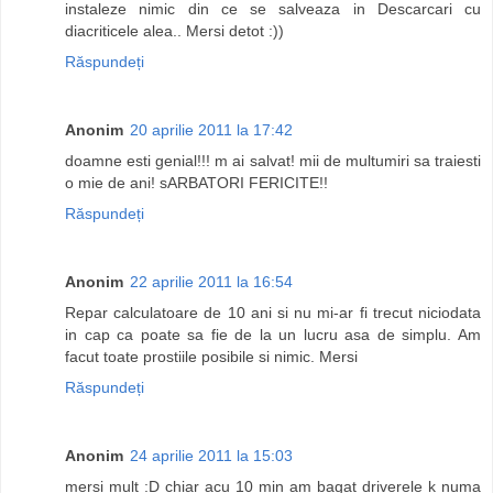
instaleze nimic din ce se salveaza in Descarcari cu
diacriticele alea.. Mersi detot :))
Răspundeți
Anonim
20 aprilie 2011 la 17:42
doamne esti genial!!! m ai salvat! mii de multumiri sa traiesti
o mie de ani! sARBATORI FERICITE!!
Răspundeți
Anonim
22 aprilie 2011 la 16:54
Repar calculatoare de 10 ani si nu mi-ar fi trecut niciodata
in cap ca poate sa fie de la un lucru asa de simplu. Am
facut toate prostiile posibile si nimic. Mersi
Răspundeți
Anonim
24 aprilie 2011 la 15:03
mersi mult :D chiar acu 10 min am bagat driverele k numa