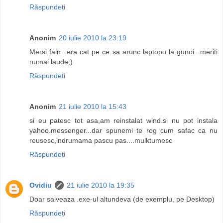
Răspundeți
Anonim
20 iulie 2010 la 23:19
Mersi fain...era cat pe ce sa arunc laptopu la gunoi...meriti
numai laude;)
Răspundeți
Anonim
21 iulie 2010 la 15:43
si eu patesc tot asa,am reinstalat wind.si nu pot instala
yahoo.messenger...dar spunemi te rog cum safac ca nu
reusesc,indrumama pascu pas....mulktumesc
Răspundeți
Ovidiu
21 iulie 2010 la 19:35
Doar salveaza .exe-ul altundeva (de exemplu, pe Desktop)
Răspundeți