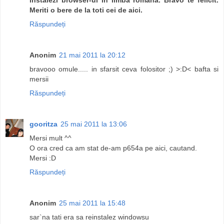
Meriti o bere de la toti cei de aici.
Răspundeți
Anonim
21 mai 2011 la 20:12
bravooo omule..... in sfarsit ceva folositor ;) >:D< bafta si
mersii
Răspundeți
gooritza
25 mai 2011 la 13:06
Mersi mult ^^
O ora cred ca am stat de-am p654a pe aici, cautand.
Mersi :D
Răspundeți
Anonim
25 mai 2011 la 15:48
sar`na tati era sa reinstalez windowsu