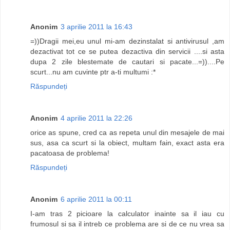
Anonim
3 aprilie 2011 la 16:43
=))Dragii mei,eu unul mi-am dezinstalat si antivirusul ,am
dezactivat tot ce se putea dezactiva din servicii ....si asta
dupa 2 zile blestemate de cautari si pacate...=))....Pe
scurt...nu am cuvinte ptr a-ti multumi :*
Răspundeți
Anonim
4 aprilie 2011 la 22:26
orice as spune, cred ca as repeta unul din mesajele de mai
sus, asa ca scurt si la obiect, multam fain, exact asta era
pacatoasa de problema!
Răspundeți
Anonim
6 aprilie 2011 la 00:11
I-am tras 2 picioare la calculator inainte sa il iau cu
frumosul si sa il intreb ce problema are si de ce nu vrea sa