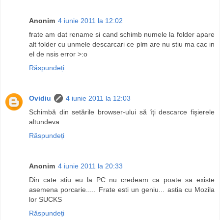
Anonim
4 iunie 2011 la 12:02
frate am dat rename si cand schimb numele la folder apare
alt folder cu unmele descarcari ce plm are nu stiu ma cac in
el de nsis error >:o
Răspundeți
Ovidiu
4 iunie 2011 la 12:03
Schimbă din setările browser-ului să îţi descarce fişierele
altundeva
Răspundeți
Anonim
4 iunie 2011 la 20:33
Din cate stiu eu la PC nu credeam ca poate sa existe
asemena porcarie..... Frate esti un geniu... astia cu Mozila
lor SUCKS
Răspundeți