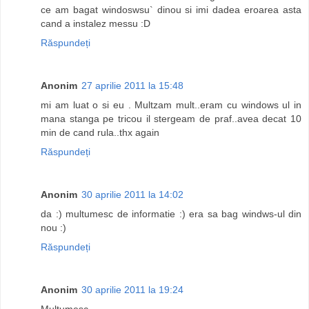
ce am bagat windoswsu` dinou si imi dadea eroarea asta
cand a instalez messu :D
Răspundeți
Anonim
27 aprilie 2011 la 15:48
mi am luat o si eu . Multzam mult..eram cu windows ul in
mana stanga pe tricou il stergeam de praf..avea decat 10
min de cand rula..thx again
Răspundeți
Anonim
30 aprilie 2011 la 14:02
da :) multumesc de informatie :) era sa bag windws-ul din
nou :)
Răspundeți
Anonim
30 aprilie 2011 la 19:24
Multumesc