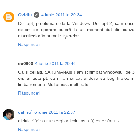
Ovidiu
4 iunie 2011 la 20:34
De fapt, problema e de la Windows. De fapt 2, cam orice
sistem de operare suferă la un moment dat din cauza
diacriticelor în numele fişierelor
Răspundeți
eu0800
4 iunie 2011 la 20:46
Ca si ceilalti, SARUMANA!!!!! am schimbat windowsu` de 3
ori. Si asta pt. ca m-a mancat undeva sa bag firefox in
limba romana. Multumesc mult frate.
Răspundeți
calinu`
6 iunie 2011 la 22:57
aleluia ^:)^ sa nu stergi articolul asta :)) este sfant :x
Răspundeți