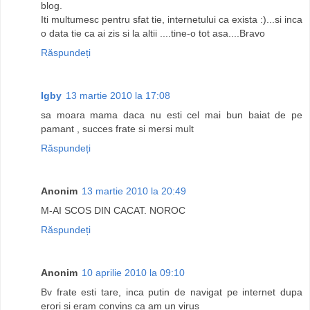
blog.
Iti multumesc pentru sfat tie, internetului ca exista :)...si inca
o data tie ca ai zis si la altii ....tine-o tot asa....Bravo
Răspundeți
Igby
13 martie 2010 la 17:08
sa moara mama daca nu esti cel mai bun baiat de pe
pamant , succes frate si mersi mult
Răspundeți
Anonim
13 martie 2010 la 20:49
M-AI SCOS DIN CACAT. NOROC
Răspundeți
Anonim
10 aprilie 2010 la 09:10
Bv frate esti tare, inca putin de navigat pe internet dupa
erori si eram convins ca am un virus