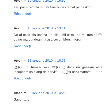
Anonim
10 ianuarie 2010 la 16:52
sau pur si simplu mutati fisierul descarcat pe desktop
Răspundeți
Anonim
19 ianuarie 2010 la 13:11
Ne-ai scos din ceatza fratello!!!MIi si mii de multumiri!Uffa
ca nu ma gandeam la asa ceva!!!Mersi mersi!
Răspundeți
Anonim
19 ianuarie 2010 la 18:35
:((:((:(( multumesc mult!!!!!:((:((:(( daca nu gaseam asta
incepeam sa plang de nervi!!!!!!!:((:((:(( saru'mana!!!!!!!!:*:*:*
Răspundeți
Anonim
20 ianuarie 2010 la 14:26
Super tare!