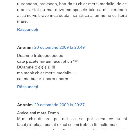
uuraaaaaa, bravoooo, baa da tu chiar meriti medalie. de ce
n-am vizitat eu mai devreme spusele tale ca nu pierdeam
atitia nervi. bravo inca odata . sa stii ca ai un nume cu litera
mare.
Răspundeți
Anonim
20 octombrie 2009 la 23:49
Doamne frateeeeeeeeee !
cate pacate mi-am facut pt un "#"
DOamne :)))))))))) !!!
ms moolt chiar meriti medalie....
cat ma bucur..enorm enorm !
Răspundeți
Anonim
29 octombrie 2009 la 20:37
Amice esti mare Domn...
M-m chinuit ore pe net ca sa pot ceea ce tu ai
facut,simplu,ai postat exact ce imi trebuia.Iti multumesc.