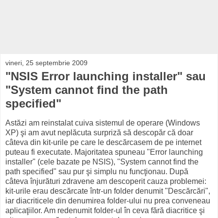
vineri, 25 septembrie 2009
"NSIS Error launching installer" sau
"System cannot find the path
specified"
Astăzi am reinstalat cuiva sistemul de operare (Windows
XP) şi am avut neplăcuta surpriză să descopăr că doar
câteva din kit-urile pe care le descărcasem de pe internet
puteau fi executate. Majoritatea spuneau "Error launching
installer" (cele bazate pe NSIS), "System cannot find the
path specified" sau pur şi simplu nu funcţionau. După
câteva înjurături zdravene am descoperit cauza problemei:
kit-urile erau descărcate într-un folder denumit "Descărcări",
iar diacriticele din denumirea folder-ului nu prea conveneau
aplicaţiilor. Am redenumit folder-ul în ceva fără diacritice şi