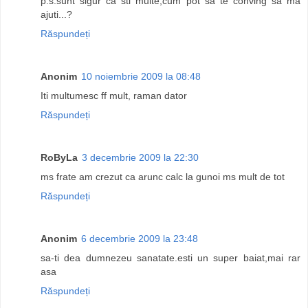
p.s.sunt sigur ca sti multe,cum pot sa te conving sa ma
ajuti...?
Răspundeți
Anonim
10 noiembrie 2009 la 08:48
Iti multumesc ff mult, raman dator
Răspundeți
RoByLa
3 decembrie 2009 la 22:30
ms frate am crezut ca arunc calc la gunoi ms mult de tot
Răspundeți
Anonim
6 decembrie 2009 la 23:48
sa-ti dea dumnezeu sanatate.esti un super baiat,mai rar
asa
Răspundeți