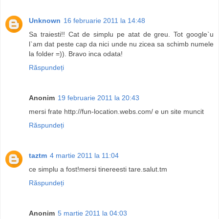
Unknown
16 februarie 2011 la 14:48
Sa traiesti!! Cat de simplu pe atat de greu. Tot google`u
l`am dat peste cap da nici unde nu zicea sa schimb numele
la folder =)). Bravo inca odata!
Răspundeți
Anonim
19 februarie 2011 la 20:43
mersi frate http://fun-location.webs.com/ e un site muncit
Răspundeți
taztm
4 martie 2011 la 11:04
ce simplu a fost!mersi tinereesti tare.salut.tm
Răspundeți
Anonim
5 martie 2011 la 04:03