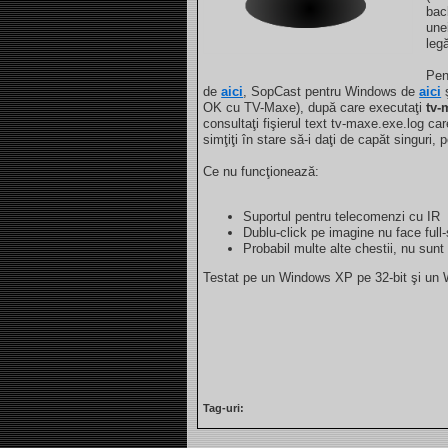
bac
une
leg
Pen
de
aici
, SopCast pentru Windows de
aici
OK cu TV-Maxe), după care executaţi
tv-
consultaţi fişierul text tv-maxe.exe.log ca
simţiţi în stare să-i daţi de capăt singuri
Ce nu funcţionează:
Suportul pentru telecomenzi cu IR
Dublu-click pe imagine nu face full
Probabil multe alte chestii, nu sunt
Testat pe un Windows XP pe 32-bit şi un 
Tag-uri: