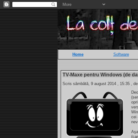
Home
Software
TV-Maxe pentru Windows (de dat
Scris sâmbătă, 9 august 2014 , 15:35 , de
Deo
(se
opr
ver
Win
cei
nev
Aşa
(ca