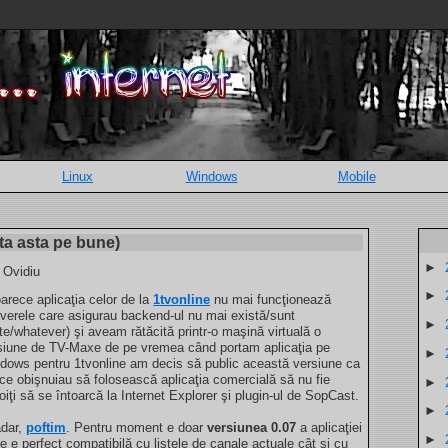
Linux
Windows
Mobile
a asta pe bune)
►
 Ovidiu
►
arece aplicaţia celor de la
1tvonline
nu mai funcţionează
rverele care asigurau backend-ul nu mai există/sunt
►
ite/whatever) şi aveam rătăcită printr-o maşină virtuală o
siune de TV-Maxe de pe vremea când portam aplicaţia pe
►
dows pentru 1tvonline am decis să public această versiune ca
 ce obişnuiau să folosească aplicaţia comercială să nu fie
►
oiţi să se întoarcă la Internet Explorer şi plugin-ul de SopCast.
►
dar,
poftim
. Pentru moment e doar
versiunea 0.07
a aplicaţiei
►
re e perfect compatibilă cu listele de canale actuale cât şi cu