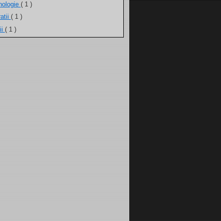
nologie
( 1 )
atii
( 1 )
ii
( 1 )