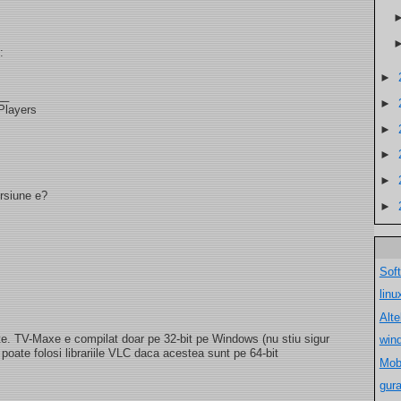
:
►
__
►
pPlayers
►
►
►
ersiune e?
►
Sof
lin
Alt
cate. TV-Maxe e compilat doar pe 32-bit pe Windows (nu stiu sigur
win
 poate folosi librariile VLC daca acestea sunt pe 64-bit
Mob
gur