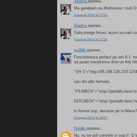
Stanca
spunea...
Ma gandeam eu.Multumesc mult.O s
9 august 2014 la 17:12
Stanca
spunea...
Gata,merge.Incerc acum sa vad cum
9 august 2014 la 17:26
yo2ldk
spunea...
Functioneaza perfect pe win 8.1, m
se poate transforma dintr-un link ht
"VH 1"="http://95.188.126.233:123
sau din alte formate,
"FILMBOX"="rtmp://portaltv.best.f
DOCUBOX"="rtmp://portaltv.best.f
in format sop, necesar ptr tv-Maxe
9 august 2014 la 19:07
Ovidiu
spunea...
Nu, nu se pot converti in sop://. O