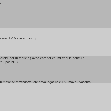
.
ave, TV Maxe ar fi in top..
droid, dar în teorie aş avea cam tot ce îmi trebuie pentru o
-i posibil :)
un maxe tv pt windows, are ceva legătură cu tv- maxe? Varianta