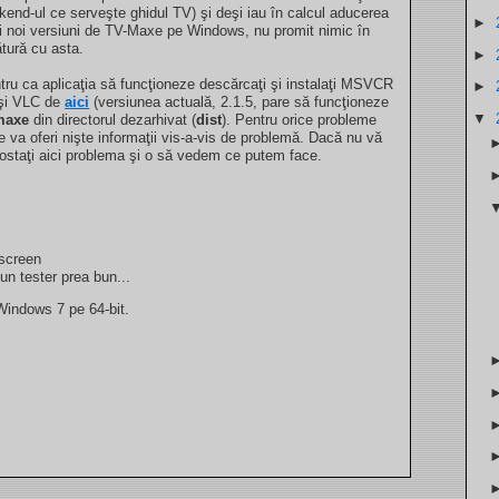
kend-ul ce serveşte ghidul TV) şi deşi iau în calcul aducerea
►
i noi versiuni de TV-Maxe pe Windows, nu promit nimic în
ătură cu asta.
►
tru ca aplicaţia să funcţioneze descărcaţi şi instalaţi MSVCR
►
şi VLC de
aici
(versiunea actuală, 2.1.5, pare să funcţioneze
▼
maxe
din directorul dezarhivat (
dist
). Pentru orice probleme
re va oferi nişte informaţii vis-a-vis de problemă. Dacă nu vă
, postaţi aici problema şi o să vedem ce putem face.
-screen
 un tester prea bun...
Windows 7 pe 64-bit.