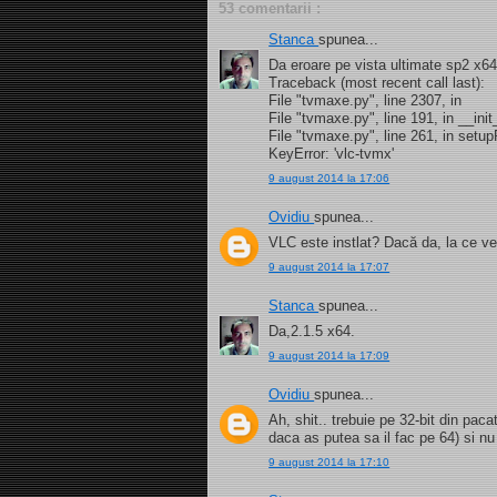
53 comentarii :
Stanca
spunea...
Da eroare pe vista ultimate sp2 x64
Traceback (most recent call last):
File "tvmaxe.py", line 2307, in
File "tvmaxe.py", line 191, in __init
File "tvmaxe.py", line 261, in setu
KeyError: 'vlc-tvmx'
9 august 2014 la 17:06
Ovidiu
spunea...
VLC este instlat? Dacă da, la ce v
9 august 2014 la 17:07
Stanca
spunea...
Da,2.1.5 x64.
9 august 2014 la 17:09
Ovidiu
spunea...
Ah, shit.. trebuie pe 32-bit din pa
daca as putea sa il fac pe 64) si nu
9 august 2014 la 17:10