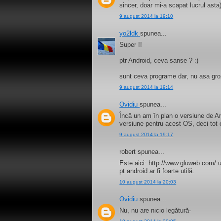
sincer, doar mi-a scapat lucrul asta)
9 august 2014 la 19:10
yo2ldk
spunea...
Super !!
ptr Android, ceva sanse ? :)
sunt ceva programe dar, nu asa groz
9 august 2014 la 19:14
Ovidiu
spunea...
Încă un am în plan o versiune de An
versiune pentru acest OS, deci tot ce
9 august 2014 la 19:17
robert spunea...
Este aici: http://www.gluweb.com/ 
pt android ar fi foarte utilă.
10 august 2014 la 20:03
Ovidiu
spunea...
Nu, nu are nicio legătură-