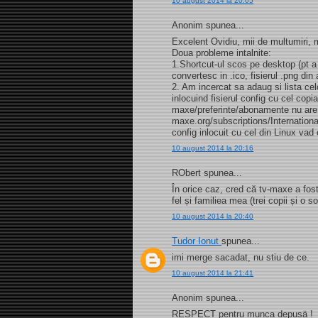
10 august 2014 la 20:05
Anonim spunea...
Excelent Ovidiu, mii de multumiri,
Doua probleme intalnite:
1.Shortcut-ul scos pe desktop (pt a f
convertesc in .ico, fisierul .png din
2. Am incercat sa adaug si lista ce
inlocuind fisierul config cu cel cop
maxe/preferinte/abonamente nu are n
maxe.org/subscriptions/Internationa
config inlocuit cu cel din Linux vad
10 august 2014 la 20:16
RObert spunea...
În orice caz, cred că tv-maxe a fost
fel și familiea mea (trei copii și o so
10 august 2014 la 20:40
Tudor Ionut
spunea...
imi merge sacadat, nu stiu de ce.
10 august 2014 la 21:41
Anonim spunea...
RESPECT pentru munca depusä !