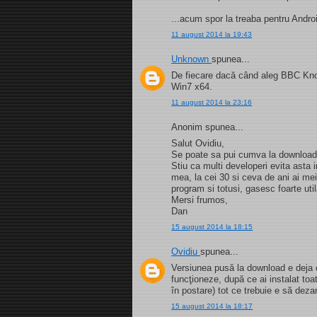
...acum spor la treaba pentru Andro
11 august 2014 la 19:43
Unknown
spunea...
De fiecare dacă când aleg BBC Knowl
Win7 x64.
11 august 2014 la 23:16
Anonim spunea...
Salut Ovidiu,
Se poate sa pui cumva la download 
Stiu ca multi developeri evita asta 
mea, la cei 30 si ceva de ani ai me
program si totusi, gasesc foarte uti
Mersi frumos,
Dan
15 august 2014 la 18:15
Ovidiu
spunea...
Versiunea pusă la download e deja co
funcţioneze, după ce ai instalat to
în postare) tot ce trebuie e să deza
15 august 2014 la 18:17