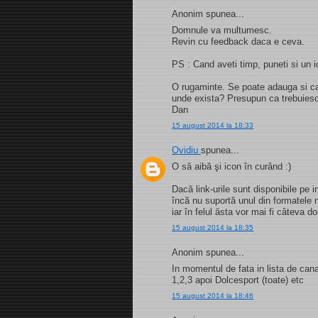
Anonim spunea...
Domnule va multumesc.
Revin cu feedback daca e ceva.
PS : Cand aveti timp, puneti si un 
O rugaminte. Se poate adauga si ca
unde exista? Presupun ca trebuiesc 
Dan
15 august 2014 la 18:33
Ovidiu
spunea...
O să aibă şi icon în curând :)
Dacă link-urile sunt disponibile pe
încă nu suportă unul din formatele
iar în felul ăsta vor mai fi câteva do
15 august 2014 la 18:35
Anonim spunea...
In momentul de fata in lista de can
1,2,3 apoi Dolcesport (toate) etc
15 august 2014 la 18:46