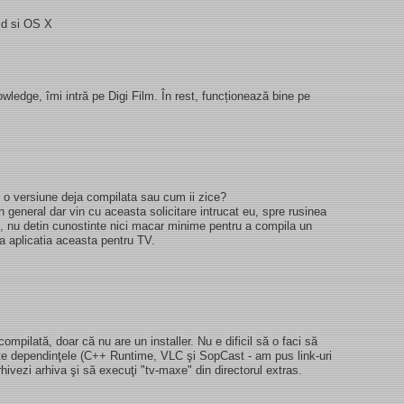
id si OS X
edge, îmi intră pe Digi Film. În rest, funcționează bine pe
o versiune deja compilata sau cum ii zice?
in general dar vin cu aceasta solicitare intrucat eu, spre rusinea
i, nu detin cunostinte nici macar minime pentru a compila un
la aplicatia aceasta pentru TV.
mpilată, doar că nu are un installer. Nu e dificil să o faci să
ate dependinţele (C++ Runtime, VLC şi SopCast - am pus link-uri
rhivezi arhiva şi să execuţi "tv-maxe" din directorul extras.