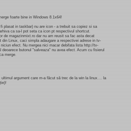
 merge foarte bine in Windows 8.1x64!
i plasat in taskbar) nu are icon - a trebuit sa copiez si sa
 arhiva ca sa-l pot seta ca icon pt respectivul shortcut.
lor de magazinmixt.ro dar nu am reusit sa fac asta decat
iat din Linux, caci simpla adaugare a respectivei adrese in tv-
iciun efect. Nu mergea nici macar debifata lista http://tv-
l deoarece butonul "salveaza" nu avea efect. Acum cu fisierul
 ca merge.
 ultimul argument care m-a făcut să trec de la win la linux.... la
ție)!