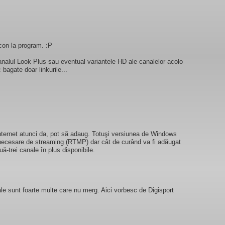
icon la program. :P
nalul Look Plus sau eventual variantele HD ale canalelor acolo
bagate doar linkurile...
 internet atunci da, pot să adaug. Totuşi versiunea de Windows
 necesare de streaming (RTMP) dar cât de curând va fi adăugat
uă-trei canale în plus disponibile.
ale sunt foarte multe care nu merg. Aici vorbesc de Digisport