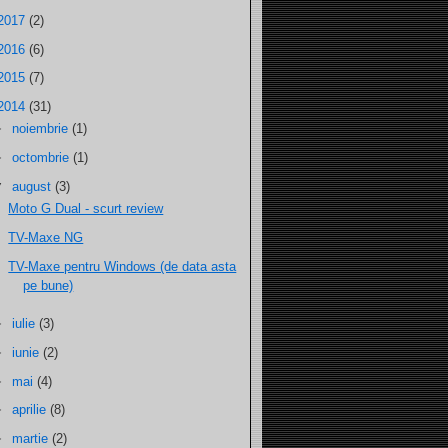
2017
(2)
2016
(6)
2015
(7)
2014
(31)
►
noiembrie
(1)
►
octombrie
(1)
▼
august
(3)
Moto G Dual - scurt review
TV-Maxe NG
TV-Maxe pentru Windows (de data asta
pe bune)
►
iulie
(3)
►
iunie
(2)
►
mai
(4)
►
aprilie
(8)
►
martie
(2)