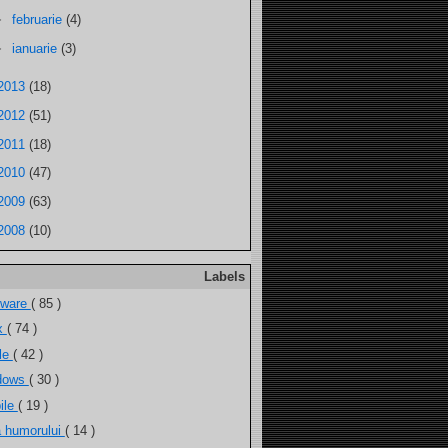
►
februarie
(4)
►
ianuarie
(3)
2013
(18)
2012
(51)
2011
(18)
2010
(47)
2009
(63)
2008
(10)
Labels
tware
( 85 )
ux
( 74 )
ele
( 42 )
dows
( 30 )
ile
( 19 )
a humorului
( 14 )