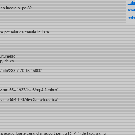
Teh
a incerc si pe 32.
aber
opin
 pot adauga canale in lista.
ultumesc !
tp, de ex.
4/udp/233.7.70.152:5000"
sv.me:554:1937/live3/mp4:filmbox"
sv.me:554:1937/live3/mp4ocuBox"
?
 sa adaug foarte curand si suport pentru RTMP (de fapt, sa fiu