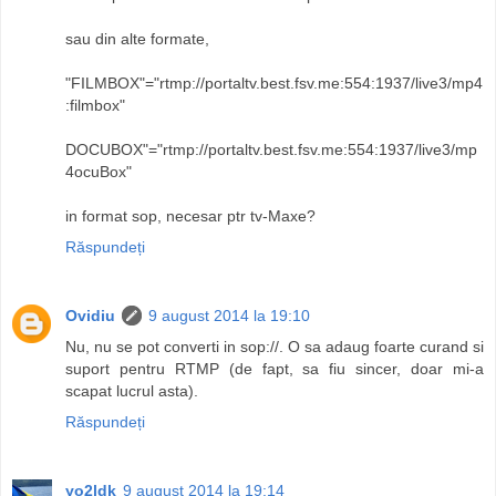
sau din alte formate,
"FILMBOX"="rtmp://portaltv.best.fsv.me:554:1937/live3/mp4
:filmbox"
DOCUBOX"="rtmp://portaltv.best.fsv.me:554:1937/live3/mp
4ocuBox"
in format sop, necesar ptr tv-Maxe?
Răspundeți
Ovidiu
9 august 2014 la 19:10
Nu, nu se pot converti in sop://. O sa adaug foarte curand si
suport pentru RTMP (de fapt, sa fiu sincer, doar mi-a
scapat lucrul asta).
Răspundeți
yo2ldk
9 august 2014 la 19:14