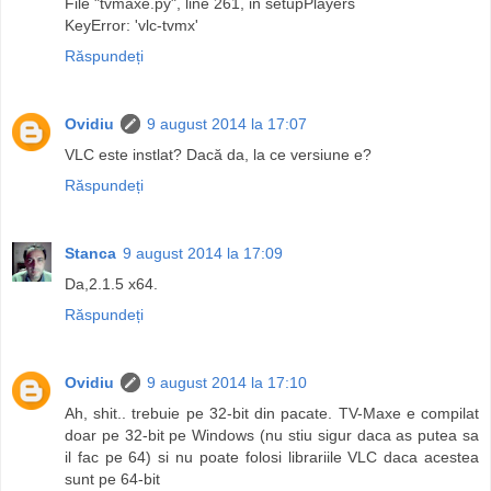
File "tvmaxe.py", line 261, in setupPlayers
KeyError: 'vlc-tvmx'
Răspundeți
Ovidiu
9 august 2014 la 17:07
VLC este instlat? Dacă da, la ce versiune e?
Răspundeți
Stanca
9 august 2014 la 17:09
Da,2.1.5 x64.
Răspundeți
Ovidiu
9 august 2014 la 17:10
Ah, shit.. trebuie pe 32-bit din pacate. TV-Maxe e compilat
doar pe 32-bit pe Windows (nu stiu sigur daca as putea sa
il fac pe 64) si nu poate folosi librariile VLC daca acestea
sunt pe 64-bit