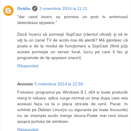
Ovidiu
3 noiembrie 2014 la 11:11
"dar cand incerc sa pornesc un post tv antivirusul
detecteaza spyware."
Dacă încerci să porneşti SopCast (clientul oficial) şi să te
uiţi la un canal TV de acolo mai dă alertă? Mă gândesc că
poate e de la modul de funcţionare a SopCast (fiind p2p
acesta porneşte un server local, lucru pe care îl fac şi
programele de tip spyware uneori).
Răspundeți
Anonim
5 noiembrie 2014 la 22:58
Folosesc programul pe Windows 8.1 x64 si toate posturile
merg in reluare, adica curge normal un timp dupa care reia
aceeasi faza ca la o placa stricata de vynil. Pacat. In
schimb pe Debian Linux(si cu siguranta pe toate linuxurile)
nu se intampla acolo merge struna.Poate mai revii totusi
asupra portului de windows.
Răspundeți