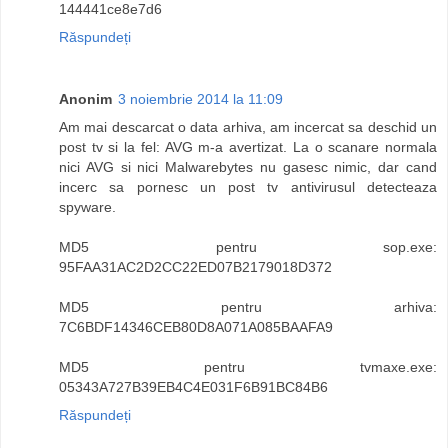
144441ce8e7d6
Răspundeți
Anonim
3 noiembrie 2014 la 11:09
Am mai descarcat o data arhiva, am incercat sa deschid un
post tv si la fel: AVG m-a avertizat. La o scanare normala
nici AVG si nici Malwarebytes nu gasesc nimic, dar cand
incerc sa pornesc un post tv antivirusul detecteaza
spyware.
MD5 pentru sop.exe:
95FAA31AC2D2CC22ED07B2179018D372
MD5 pentru arhiva:
7C6BDF14346CEB80D8A071A085BAAFA9
MD5 pentru tvmaxe.exe:
05343A727B39EB4C4E031F6B91BC84B6
Răspundeți