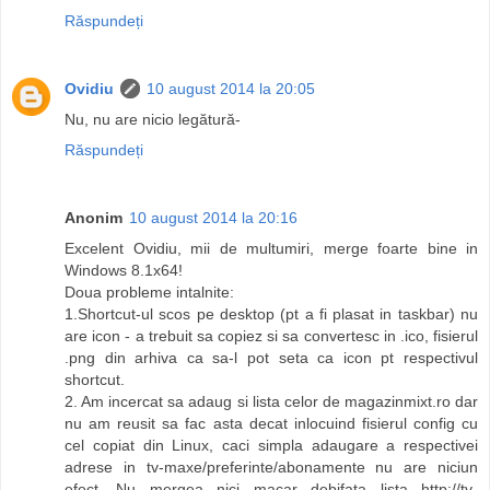
Răspundeți
Ovidiu
10 august 2014 la 20:05
Nu, nu are nicio legătură-
Răspundeți
Anonim
10 august 2014 la 20:16
Excelent Ovidiu, mii de multumiri, merge foarte bine in
Windows 8.1x64!
Doua probleme intalnite:
1.Shortcut-ul scos pe desktop (pt a fi plasat in taskbar) nu
are icon - a trebuit sa copiez si sa convertesc in .ico, fisierul
.png din arhiva ca sa-l pot seta ca icon pt respectivul
shortcut.
2. Am incercat sa adaug si lista celor de magazinmixt.ro dar
nu am reusit sa fac asta decat inlocuind fisierul config cu
cel copiat din Linux, caci simpla adaugare a respectivei
adrese in tv-maxe/preferinte/abonamente nu are niciun
efect. Nu mergea nici macar debifata lista http://tv-