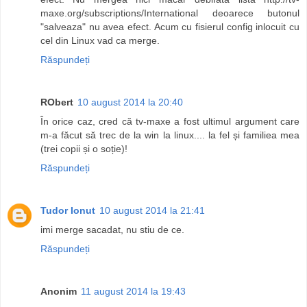
maxe.org/subscriptions/International deoarece butonul
"salveaza" nu avea efect. Acum cu fisierul config inlocuit cu
cel din Linux vad ca merge.
Răspundeți
RObert
10 august 2014 la 20:40
În orice caz, cred că tv-maxe a fost ultimul argument care
m-a făcut să trec de la win la linux.... la fel și familiea mea
(trei copii și o soție)!
Răspundeți
Tudor Ionut
10 august 2014 la 21:41
imi merge sacadat, nu stiu de ce.
Răspundeți
Anonim
11 august 2014 la 19:43