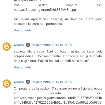
AVG gaseste virus.
Poti vedea captura aici:
http://s13.postimg.org/m5rh6552v/454.jpg
Nici n-am apucat sa-l deschid, de fapt nici n-am gasit
executabilul care sa-l porneasca.
Răspundeți
Ovidiu
26 octombrie 2014 la 21:20
sop.exe ăla e ceva făcut cu AutoIt, utilitar pe care mulţi
script-kiddies îl folosesc pentru a concepe viruşi. Probabil
de aici şi alerta. Poţi să îmi dai un md5 al fişierului?
Răspundeți
Ovidiu
26 octombrie 2014 la 21:25
Ori poate e de la packer. O scanare online a fişierului poate
fi văzută aici:
http://virusscan.jotti.org/en/scanresult/bdfe90877ffaf8be54b
b44e84f6d7d4278226606/4b51ef1b39efc8bd86a6c0e68b3