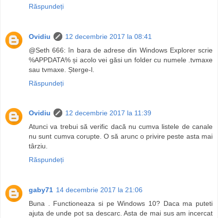
Răspundeți
Ovidiu
12 decembrie 2017 la 08:41
@Seth 666: în bara de adrese din Windows Explorer scrie
%APPDATA% și acolo vei găsi un folder cu numele .tvmaxe
sau tvmaxe. Șterge-l.
Răspundeți
Ovidiu
12 decembrie 2017 la 11:39
Atunci va trebui să verific dacă nu cumva listele de canale
nu sunt cumva corupte. O să arunc o privire peste asta mai
târziu.
Răspundeți
gaby71
14 decembrie 2017 la 21:06
Buna . Functioneaza si pe Windows 10? Daca ma puteti
ajuta de unde pot sa descarc. Asta de mai sus am incercat