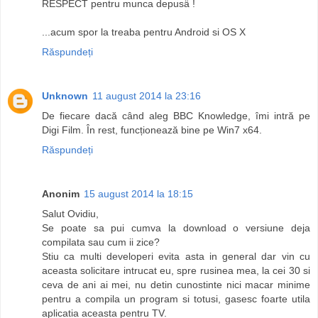
RESPECT pentru munca depusä !
...acum spor la treaba pentru Android si OS X
Răspundeți
Unknown
11 august 2014 la 23:16
De fiecare dacă când aleg BBC Knowledge, îmi intră pe
Digi Film. În rest, funcționează bine pe Win7 x64.
Răspundeți
Anonim
15 august 2014 la 18:15
Salut Ovidiu,
Se poate sa pui cumva la download o versiune deja
compilata sau cum ii zice?
Stiu ca multi developeri evita asta in general dar vin cu
aceasta solicitare intrucat eu, spre rusinea mea, la cei 30 si
ceva de ani ai mei, nu detin cunostinte nici macar minime
pentru a compila un program si totusi, gasesc foarte utila
aplicatia aceasta pentru TV.