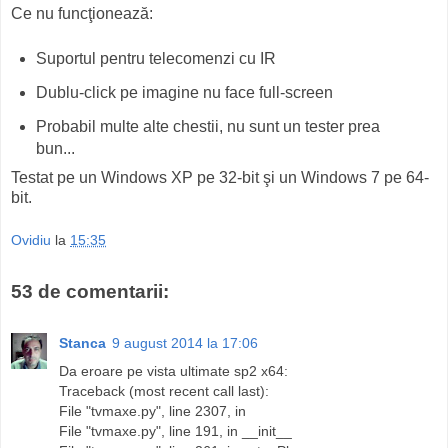
Ce nu funcţionează:
Suportul pentru telecomenzi cu IR
Dublu-click pe imagine nu face full-screen
Probabil multe alte chestii, nu sunt un tester prea
bun...
Testat pe un Windows XP pe 32-bit şi un Windows 7 pe 64-
bit.
Ovidiu
la
15:35
53 de comentarii:
Stanca
9 august 2014 la 17:06
Da eroare pe vista ultimate sp2 x64:
Traceback (most recent call last):
File "tvmaxe.py", line 2307, in
File "tvmaxe.py", line 191, in __init__