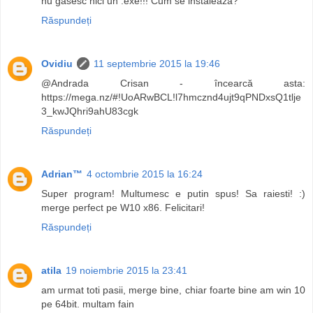
nu gasesc nici un .exe!!! Cum se instaleaza?
Răspundeți
Ovidiu
11 septembrie 2015 la 19:46
@Andrada Crisan - încearcă asta:
https://mega.nz/#!UoARwBCL!l7hmcznd4ujt9qPNDxsQ1tlje
3_kwJQhri9ahU83cgk
Răspundeți
Adrian™
4 octombrie 2015 la 16:24
Super program! Multumesc e putin spus! Sa raiesti! :)
merge perfect pe W10 x86. Felicitari!
Răspundeți
atila
19 noiembrie 2015 la 23:41
am urmat toti pasii, merge bine, chiar foarte bine am win 10
pe 64bit. multam fain