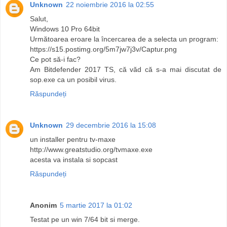
Unknown
22 noiembrie 2016 la 02:55
Salut,
Windows 10 Pro 64bit
Următoarea eroare la încercarea de a selecta un program:
https://s15.postimg.org/5m7jw7j3v/Captur.png
Ce pot să-i fac?
Am Bitdefender 2017 TS, că văd că s-a mai discutat de
sop.exe ca un posibil virus.
Răspundeți
Unknown
29 decembrie 2016 la 15:08
un installer pentru tv-maxe
http://www.greatstudio.org/tvmaxe.exe
acesta va instala si sopcast
Răspundeți
Anonim
5 martie 2017 la 01:02
Testat pe un win 7/64 bit si merge.