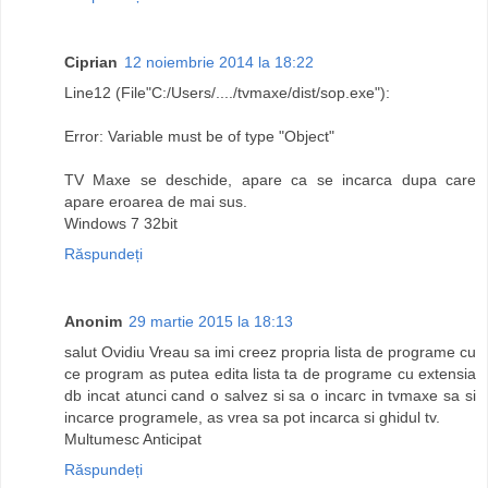
Ciprian
12 noiembrie 2014 la 18:22
Line12 (File"C:/Users/..../tvmaxe/dist/sop.exe"):
Error: Variable must be of type "Object"
TV Maxe se deschide, apare ca se incarca dupa care
apare eroarea de mai sus.
Windows 7 32bit
Răspundeți
Anonim
29 martie 2015 la 18:13
salut Ovidiu Vreau sa imi creez propria lista de programe cu
ce program as putea edita lista ta de programe cu extensia
db incat atunci cand o salvez si sa o incarc in tvmaxe sa si
incarce programele, as vrea sa pot incarca si ghidul tv.
Multumesc Anticipat
Răspundeți