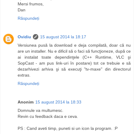
Mersi frumos,
Dan
Răspundeți
Ovidiu
15 august 2014 la 18:17
Versiunea pusă la download e deja compilată, doar că nu
are un installer. Nu e dificil să o faci să funcţioneze, după ce
ai instalat toate dependinţele (C++ Runtime, VLC şi
SopCast - am pus link-uri în postare) tot ce trebuie e să
dezarhivezi arhiva şi să execuţi "tv-maxe" din directorul
extras.
Răspundeți
Anonim
15 august 2014 la 18:33
Domnule va multumesc.
Revin cu feedback daca e ceva.
PS : Cand aveti timp, puneti si un icon la program. :P