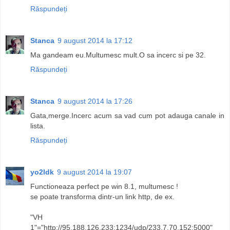
Răspundeți
Stanca
9 august 2014 la 17:12
Ma gandeam eu.Multumesc mult.O sa incerc si pe 32.
Răspundeți
Stanca
9 august 2014 la 17:26
Gata,merge.Incerc acum sa vad cum pot adauga canale in
lista.
Răspundeți
yo2ldk
9 august 2014 la 19:07
Functioneaza perfect pe win 8.1, multumesc !
se poate transforma dintr-un link http, de ex.
"VH
1"="http://95.188.126.233:1234/udp/233.7.70.152:5000"