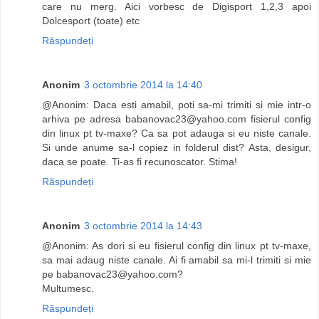
care nu merg. Aici vorbesc de Digisport 1,2,3 apoi
Dolcesport (toate) etc
Răspundeți
Anonim
3 octombrie 2014 la 14:40
@Anonim: Daca esti amabil, poti sa-mi trimiti si mie intr-o
arhiva pe adresa
babanovac23@yahoo.com
fisierul config
din linux pt tv-maxe? Ca sa pot adauga si eu niste canale.
Si unde anume sa-l copiez in folderul dist? Asta, desigur,
daca se poate. Ti-as fi recunoscator. Stima!
Răspundeți
Anonim
3 octombrie 2014 la 14:43
@Anonim: As dori si eu fisierul config din linux pt tv-maxe,
sa mai adaug niste canale. Ai fi amabil sa mi-l trimiti si mie
pe
babanovac23@yahoo.com
?
Multumesc.
Răspundeți