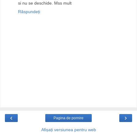
si nu se deschide. Mss mult
Răspundeți
‹
›
Pagina de pornire
Afișați versiunea pentru web