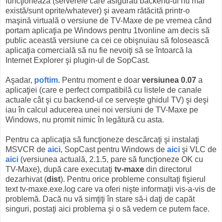
funcţionează (serverele care asigurau backend-ul nu mai
există/sunt oprite/whatever) şi aveam rătăcită printr-o
maşină virtuală o versiune de TV-Maxe de pe vremea când
portam aplicaţia pe Windows pentru 1tvonline am decis să
public această versiune ca cei ce obişnuiau să folosească
aplicaţia comercială să nu fie nevoiţi să se întoarcă la
Internet Explorer şi plugin-ul de SopCast.
Aşadar,
poftim
. Pentru moment e doar
versiunea 0.07
a
aplicaţiei (care e perfect compatibilă cu listele de canale
actuale cât şi cu backend-ul ce serveşte ghidul TV) şi deşi
iau în calcul aducerea unei noi versiuni de TV-Maxe pe
Windows, nu promit nimic în legătură cu asta.
Pentru ca aplicaţia să funcţioneze descărcaţi şi instalaţi
MSVCR de
aici
, SopCast pentru Windows de
aici
şi VLC de
aici
(versiunea actuală, 2.1.5, pare să funcţioneze OK cu
TV-Maxe), după care executaţi
tv-maxe
din directorul
dezarhivat (
dist
). Pentru orice probleme consultaţi fişierul
text tv-maxe.exe.log care va oferi nişte informaţii vis-a-vis de
problemă. Dacă nu vă simţiţi în stare să-i daţi de capăt
singuri, postaţi aici problema şi o să vedem ce putem face.