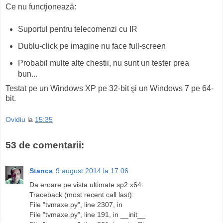
Ce nu funcţionează:
Suportul pentru telecomenzi cu IR
Dublu-click pe imagine nu face full-screen
Probabil multe alte chestii, nu sunt un tester prea
bun...
Testat pe un Windows XP pe 32-bit şi un Windows 7 pe 64-
bit.
Ovidiu
la
15:35
53 de comentarii:
Stanca
9 august 2014 la 17:06
Da eroare pe vista ultimate sp2 x64:
Traceback (most recent call last):
File "tvmaxe.py", line 2307, in
File "tvmaxe.py", line 191, in __init__