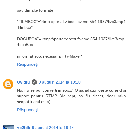
sau din alte formate,
"FILMBOX"="rtmp://portaltv.best.fsv.me:554:1937/live3/mp4
:filmbox"
DOCUBOX"="rtmp://portaltv.best.fsv.me:554:1937/live3/mp
4ocuBox"
in format sop, necesar ptr tv-Maxe?
Răspundeți
Ovidiu
9 august 2014 la 19:10
Nu, nu se pot converti in sop://. O sa adaug foarte curand si
suport pentru RTMP (de fapt, sa fiu sincer, doar mi-a
scapat lucrul asta).
Răspundeți
yo2ldk
9 august 2014 la 19:14