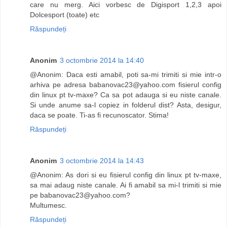
care nu merg. Aici vorbesc de Digisport 1,2,3 apoi
Dolcesport (toate) etc
Răspundeți
Anonim
3 octombrie 2014 la 14:40
@Anonim: Daca esti amabil, poti sa-mi trimiti si mie intr-o
arhiva pe adresa
babanovac23@yahoo.com
fisierul config
din linux pt tv-maxe? Ca sa pot adauga si eu niste canale.
Si unde anume sa-l copiez in folderul dist? Asta, desigur,
daca se poate. Ti-as fi recunoscator. Stima!
Răspundeți
Anonim
3 octombrie 2014 la 14:43
@Anonim: As dori si eu fisierul config din linux pt tv-maxe,
sa mai adaug niste canale. Ai fi amabil sa mi-l trimiti si mie
pe
babanovac23@yahoo.com
?
Multumesc.
Răspundeți