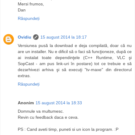
Mersi frumos,
Dan
Răspundeți
Ovidiu
15 august 2014 la 18:17
Versiunea pusă la download e deja compilată, doar că nu
are un installer. Nu e dificil să o faci să funcţioneze, după ce
ai instalat toate dependinţele (C++ Runtime, VLC şi
SopCast - am pus link-uri în postare) tot ce trebuie e să
dezarhivezi arhiva şi să execuţi "tv-maxe" din directorul
extras.
Răspundeți
Anonim
15 august 2014 la 18:33
Domnule va multumesc.
Revin cu feedback daca e ceva.
PS : Cand aveti timp, puneti si un icon la program. :P