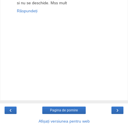
si nu se deschide. Mss mult
Răspundeți
‹
›
Pagina de pornire
Afișați versiunea pentru web