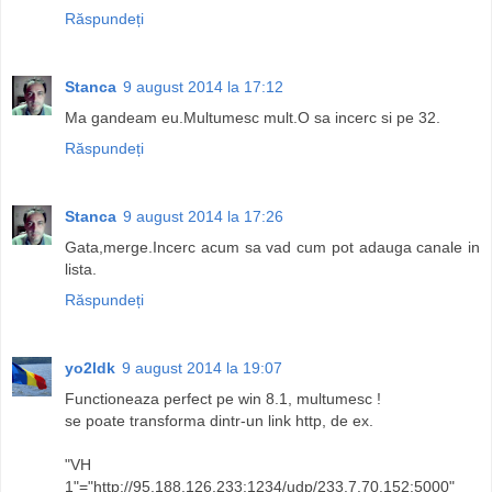
Răspundeți
Stanca
9 august 2014 la 17:12
Ma gandeam eu.Multumesc mult.O sa incerc si pe 32.
Răspundeți
Stanca
9 august 2014 la 17:26
Gata,merge.Incerc acum sa vad cum pot adauga canale in
lista.
Răspundeți
yo2ldk
9 august 2014 la 19:07
Functioneaza perfect pe win 8.1, multumesc !
se poate transforma dintr-un link http, de ex.
"VH
1"="http://95.188.126.233:1234/udp/233.7.70.152:5000"