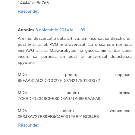
144441ce8e7d6
Răspundeți
Anonim
3 noiembrie 2014 la 11:09
Am mai descarcat o data arhiva, am incercat sa deschid un
post tv si la fel: AVG m-a avertizat. La o scanare normala
nici AVG si nici Malwarebytes nu gasesc nimic, dar cand
incerc sa pornesc un post tv antivirusul detecteaza
spyware.
MD5 pentru sop.exe:
95FAA31AC2D2CC22ED07B2179018D372
MD5 pentru arhiva:
7C6BDF14346CEB80D8A071A085BAAFA9
MD5 pentru tvmaxe.exe:
05343A727B39EB4C4E031F6B91BC84B6
Răspundeți