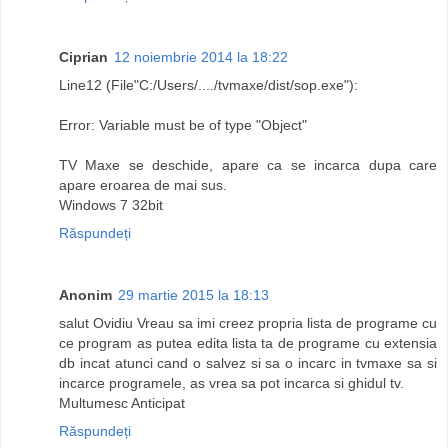
Ciprian
12 noiembrie 2014 la 18:22
Line12 (File"C:/Users/..../tvmaxe/dist/sop.exe"):
Error: Variable must be of type "Object"
TV Maxe se deschide, apare ca se incarca dupa care
apare eroarea de mai sus.
Windows 7 32bit
Răspundeți
Anonim
29 martie 2015 la 18:13
salut Ovidiu Vreau sa imi creez propria lista de programe cu
ce program as putea edita lista ta de programe cu extensia
db incat atunci cand o salvez si sa o incarc in tvmaxe sa si
incarce programele, as vrea sa pot incarca si ghidul tv.
Multumesc Anticipat
Răspundeți