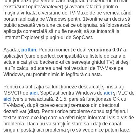
funcţionează (serverele care asigurau backend-ul nu mai
există/sunt oprite/whatever) şi aveam rătăcită printr-o
maşină virtuală o versiune de TV-Maxe de pe vremea când
portam aplicaţia pe Windows pentru 1tvonline am decis să
public această versiune ca cei ce obişnuiau să folosească
aplicaţia comercială să nu fie nevoiţi să se întoarcă la
Internet Explorer şi plugin-ul de SopCast.
Aşadar,
poftim
. Pentru moment e doar
versiunea 0.07
a
aplicaţiei (care e perfect compatibilă cu listele de canale
actuale cât şi cu backend-ul ce serveşte ghidul TV) şi deşi
iau în calcul aducerea unei noi versiuni de TV-Maxe pe
Windows, nu promit nimic în legătură cu asta.
Pentru ca aplicaţia să funcţioneze descărcaţi şi instalaţi
MSVCR de
aici
, SopCast pentru Windows de
aici
şi VLC de
aici
(versiunea actuală, 2.1.5, pare să funcţioneze OK cu
TV-Maxe), după care executaţi
tv-maxe
din directorul
dezarhivat (
dist
). Pentru orice probleme consultaţi fişierul
text tv-maxe.exe.log care va oferi nişte informaţii vis-a-vis de
problemă. Dacă nu vă simţiţi în stare să-i daţi de capăt
singuri, postaţi aici problema şi o să vedem ce putem face.