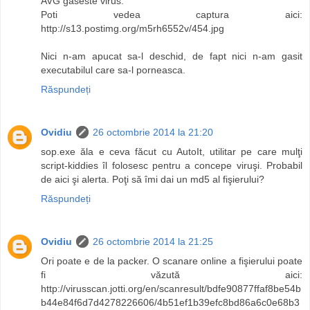
AVG gaseste virus.
Poti vedea captura aici:
http://s13.postimg.org/m5rh6552v/454.jpg
Nici n-am apucat sa-l deschid, de fapt nici n-am gasit
executabilul care sa-l porneasca.
Răspundeți
Ovidiu
26 octombrie 2014 la 21:20
sop.exe ăla e ceva făcut cu AutoIt, utilitar pe care mulţi
script-kiddies îl folosesc pentru a concepe viruşi. Probabil
de aici şi alerta. Poţi să îmi dai un md5 al fişierului?
Răspundeți
Ovidiu
26 octombrie 2014 la 21:25
Ori poate e de la packer. O scanare online a fişierului poate
fi văzută aici:
http://virusscan.jotti.org/en/scanresult/bdfe90877ffaf8be54b
b44e84f6d7d4278226606/4b51ef1b39efc8bd86a6c0e68b3