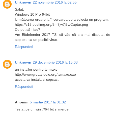
Unknown
22 noiembrie 2016 la 02:55
Salut,
Windows 10 Pro 64bit
Următoarea eroare la încercarea de a selecta un program:
https://s15.postimg.org/5m7jw7j3v/Captur.png
Ce pot să-i fac?
Am Bitdefender 2017 TS, că văd că s-a mai discutat de
sop.exe ca un posibil virus.
Răspundeți
Unknown
29 decembrie 2016 la 15:08
un installer pentru tv-maxe
http://www.greatstudio.org/tvmaxe.exe
acesta va instala si sopcast
Răspundeți
Anonim
5 martie 2017 la 01:02
Testat pe un win 7/64 bit si merge.