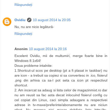
Răspundeți
Ovidiu
10 august 2014 la 20:05
Nu, nu are nicio legătură-
Răspundeți
Anonim
10 august 2014 la 20:16
Excelent Ovidiu, mii de multumiri, merge foarte bine in
Windows 8.1x64!
Doua probleme intalnite:
1.Shortcut-ul scos pe desktop (pt a fi plasat in taskbar) nu
are icon - a trebuit sa copiez si sa convertesc in .ico, fisierul
.png din arhiva ca sa-l pot seta ca icon pt respectivul
shortcut.
2. Am incercat sa adaug si lista celor de magazinmixt.ro dar
nu am reusit sa fac asta decat inlocuind fisierul config cu
cel copiat din Linux, caci simpla adaugare a respectivei
adrese in tv-maxe/preferinte/abonamente nu are niciun
efect. Nu mergea nici macar debifata lista http://tv-