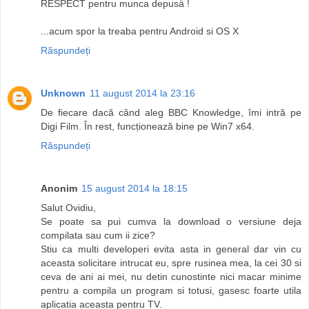
RESPECT pentru munca depusä !
...acum spor la treaba pentru Android si OS X
Răspundeți
Unknown
11 august 2014 la 23:16
De fiecare dacă când aleg BBC Knowledge, îmi intră pe
Digi Film. În rest, funcționează bine pe Win7 x64.
Răspundeți
Anonim
15 august 2014 la 18:15
Salut Ovidiu,
Se poate sa pui cumva la download o versiune deja
compilata sau cum ii zice?
Stiu ca multi developeri evita asta in general dar vin cu
aceasta solicitare intrucat eu, spre rusinea mea, la cei 30 si
ceva de ani ai mei, nu detin cunostinte nici macar minime
pentru a compila un program si totusi, gasesc foarte utila
aplicatia aceasta pentru TV.