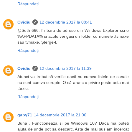
Răspundeți
Ovidiu
12 decembrie 2017 la 08:41
@Seth 666: în bara de adrese din Windows Explorer scrie
%APPDATA% și acolo vei găsi un folder cu numele .tvmaxe
sau tvmaxe. Șterge-l.
Răspundeți
Ovidiu
12 decembrie 2017 la 11:39
Atunci va trebui să verific dacă nu cumva listele de canale
nu sunt cumva corupte. O să arunc o privire peste asta mai
târziu.
Răspundeți
gaby71
14 decembrie 2017 la 21:06
Buna . Functioneaza si pe Windows 10? Daca ma puteti
ajuta de unde pot sa descarc. Asta de mai sus am incercat