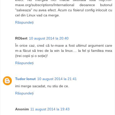
maxe.org/subscriptions/International deoarece butonul
"salveaza" nu avea efect. Acum cu fisierul config inlocuit cu
cel din Linux vad ca merge.
Răspundeți
RObert
10 august 2014 la 20:40
În orice caz, cred că tv-maxe a fost ultimul argument care
m-a făcut să trec de la win la linux.... la fel și familiea mea
(trei copii și o soție)!
Răspundeți
Tudor Ionut
10 august 2014 la 21:41
imi merge sacadat, nu stiu de ce.
Răspundeți
Anonim
11 august 2014 la 19:43