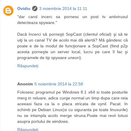
Ovidiu
3 noiembrie 2014 la 11:11
"dar cand incerc sa pornesc un post tv antivirusul
detecteaza spyware."
Dacă încerci să porneşti SopCast (clientul oficial) şi să te
uiţi la un canal TV de acolo mai dă alertă? Mă gândesc că
poate e de la modul de funcţionare a SopCast (fiind p2p
acesta porneşte un server local, lucru pe care îl fac şi
programele de tip spyware uneori).
Răspundeți
Anonim
5 noiembrie 2014 la 22:58
Folosesc programul pe Windows 8.1 x64 si toate posturile
merg in reluare, adica curge normal un timp dupa care reia
aceeasi faza ca la o placa stricata de vynil. Pacat. In
schimb pe Debian Linux(si cu siguranta pe toate linuxurile)
nu se intampla acolo merge struna.Poate mai revii totusi
asupra portului de windows.
Răspundeți