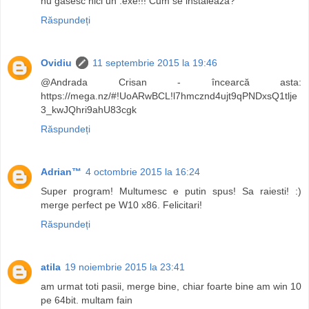
nu gasesc nici un .exe!!! Cum se instaleaza?
Răspundeți
Ovidiu
11 septembrie 2015 la 19:46
@Andrada Crisan - încearcă asta:
https://mega.nz/#!UoARwBCL!l7hmcznd4ujt9qPNDxsQ1tlje
3_kwJQhri9ahU83cgk
Răspundeți
Adrian™
4 octombrie 2015 la 16:24
Super program! Multumesc e putin spus! Sa raiesti! :)
merge perfect pe W10 x86. Felicitari!
Răspundeți
atila
19 noiembrie 2015 la 23:41
am urmat toti pasii, merge bine, chiar foarte bine am win 10
pe 64bit. multam fain