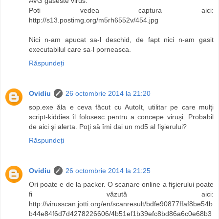
AVG gaseste virus.
Poti vedea captura aici:
http://s13.postimg.org/m5rh6552v/454.jpg
Nici n-am apucat sa-l deschid, de fapt nici n-am gasit
executabilul care sa-l porneasca.
Răspundeți
Ovidiu
26 octombrie 2014 la 21:20
sop.exe ăla e ceva făcut cu AutoIt, utilitar pe care mulţi
script-kiddies îl folosesc pentru a concepe viruşi. Probabil
de aici şi alerta. Poţi să îmi dai un md5 al fişierului?
Răspundeți
Ovidiu
26 octombrie 2014 la 21:25
Ori poate e de la packer. O scanare online a fişierului poate
fi văzută aici:
http://virusscan.jotti.org/en/scanresult/bdfe90877ffaf8be54b
b44e84f6d7d4278226606/4b51ef1b39efc8bd86a6c0e68b3