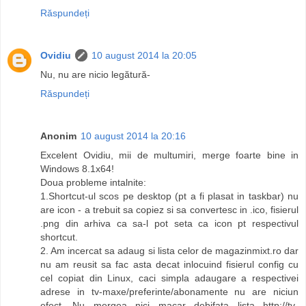
Răspundeți
Ovidiu
10 august 2014 la 20:05
Nu, nu are nicio legătură-
Răspundeți
Anonim
10 august 2014 la 20:16
Excelent Ovidiu, mii de multumiri, merge foarte bine in
Windows 8.1x64!
Doua probleme intalnite:
1.Shortcut-ul scos pe desktop (pt a fi plasat in taskbar) nu
are icon - a trebuit sa copiez si sa convertesc in .ico, fisierul
.png din arhiva ca sa-l pot seta ca icon pt respectivul
shortcut.
2. Am incercat sa adaug si lista celor de magazinmixt.ro dar
nu am reusit sa fac asta decat inlocuind fisierul config cu
cel copiat din Linux, caci simpla adaugare a respectivei
adrese in tv-maxe/preferinte/abonamente nu are niciun
efect. Nu mergea nici macar debifata lista http://tv-