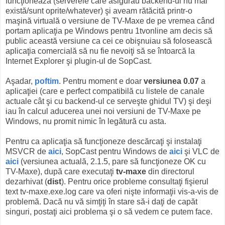
funcţionează (serverele care asigurau backend-ul nu mai
există/sunt oprite/whatever) şi aveam rătăcită printr-o
maşină virtuală o versiune de TV-Maxe de pe vremea când
portam aplicaţia pe Windows pentru 1tvonline am decis să
public această versiune ca cei ce obişnuiau să folosească
aplicaţia comercială să nu fie nevoiţi să se întoarcă la
Internet Explorer şi plugin-ul de SopCast.
Aşadar,
poftim
. Pentru moment e doar
versiunea 0.07
a
aplicaţiei (care e perfect compatibilă cu listele de canale
actuale cât şi cu backend-ul ce serveşte ghidul TV) şi deşi
iau în calcul aducerea unei noi versiuni de TV-Maxe pe
Windows, nu promit nimic în legătură cu asta.
Pentru ca aplicaţia să funcţioneze descărcaţi şi instalaţi
MSVCR de
aici
, SopCast pentru Windows de
aici
şi VLC de
aici
(versiunea actuală, 2.1.5, pare să funcţioneze OK cu
TV-Maxe), după care executaţi
tv-maxe
din directorul
dezarhivat (
dist
). Pentru orice probleme consultaţi fişierul
text tv-maxe.exe.log care va oferi nişte informaţii vis-a-vis de
problemă. Dacă nu vă simţiţi în stare să-i daţi de capăt
singuri, postaţi aici problema şi o să vedem ce putem face.