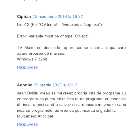
Ciprian
12 noiembrie 2014 la 18:22
Line12 (File"C:/Users/..../tvmaxe/dist/sop.exe"):
Error: Variable must be of type "Object"
TV Maxe se deschide, apare ca se incarca dupa care
apare eroarea de mai sus.
Windows 7 32bit
Răspundeți
Anonim
29 martie 2015 la 18:13
salut Ovidiu Vreau sa imi creez propria lista de programe cu
ce program as putea edita lista ta de programe cu extensia
db incat atunci cand o salvez si sa o incarc in tvmaxe sa si
incarce programele, as vrea sa pot incarca si ghidul tv.
Multumesc Anticipat
Răspundeți