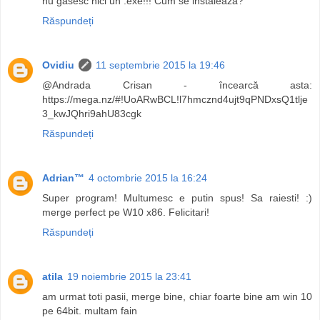
nu gasesc nici un .exe!!! Cum se instaleaza?
Răspundeți
Ovidiu
11 septembrie 2015 la 19:46
@Andrada Crisan - încearcă asta:
https://mega.nz/#!UoARwBCL!l7hmcznd4ujt9qPNDxsQ1tlje
3_kwJQhri9ahU83cgk
Răspundeți
Adrian™
4 octombrie 2015 la 16:24
Super program! Multumesc e putin spus! Sa raiesti! :)
merge perfect pe W10 x86. Felicitari!
Răspundeți
atila
19 noiembrie 2015 la 23:41
am urmat toti pasii, merge bine, chiar foarte bine am win 10
pe 64bit. multam fain