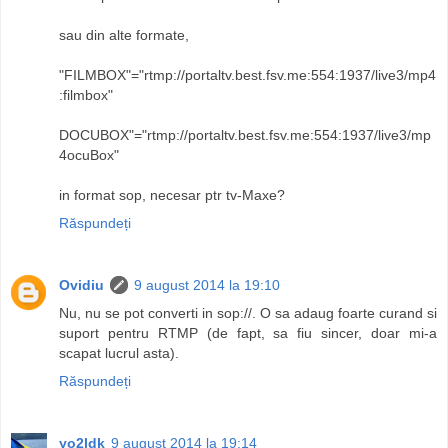
sau din alte formate,
"FILMBOX"="rtmp://portaltv.best.fsv.me:554:1937/live3/mp4
:filmbox"
DOCUBOX"="rtmp://portaltv.best.fsv.me:554:1937/live3/mp
4ocuBox"
in format sop, necesar ptr tv-Maxe?
Răspundeți
Ovidiu
9 august 2014 la 19:10
Nu, nu se pot converti in sop://. O sa adaug foarte curand si
suport pentru RTMP (de fapt, sa fiu sincer, doar mi-a
scapat lucrul asta).
Răspundeți
yo2ldk
9 august 2014 la 19:14