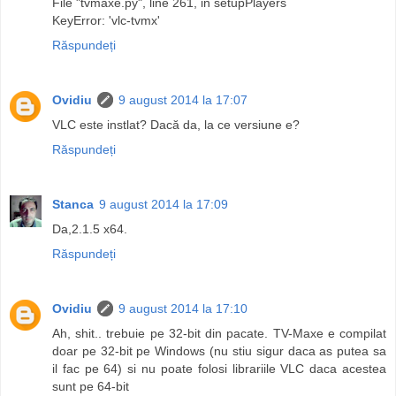
File "tvmaxe.py", line 261, in setupPlayers
KeyError: 'vlc-tvmx'
Răspundeți
Ovidiu
9 august 2014 la 17:07
VLC este instlat? Dacă da, la ce versiune e?
Răspundeți
Stanca
9 august 2014 la 17:09
Da,2.1.5 x64.
Răspundeți
Ovidiu
9 august 2014 la 17:10
Ah, shit.. trebuie pe 32-bit din pacate. TV-Maxe e compilat
doar pe 32-bit pe Windows (nu stiu sigur daca as putea sa
il fac pe 64) si nu poate folosi librariile VLC daca acestea
sunt pe 64-bit