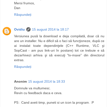
Mersi frumos,
Dan
Răspundeți
Ovidiu
15 august 2014 la 18:17
Versiunea pusă la download e deja compilată, doar că nu
are un installer. Nu e dificil să o faci să funcţioneze, după ce
ai instalat toate dependinţele (C++ Runtime, VLC şi
SopCast - am pus link-uri în postare) tot ce trebuie e să
dezarhivezi arhiva şi să execuţi "tv-maxe" din directorul
extras.
Răspundeți
Anonim
15 august 2014 la 18:33
Domnule va multumesc.
Revin cu feedback daca e ceva.
PS : Cand aveti timp, puneti si un icon la program. :P