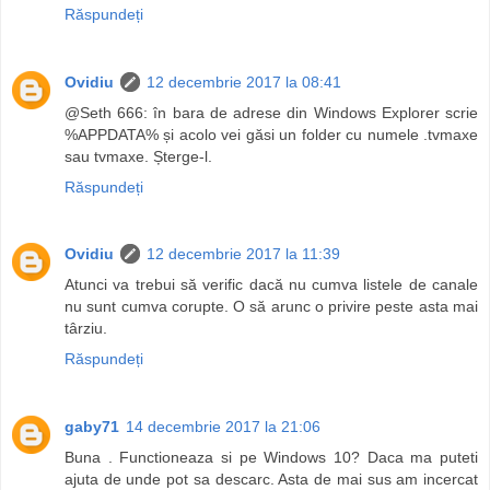
Răspundeți
Ovidiu
12 decembrie 2017 la 08:41
@Seth 666: în bara de adrese din Windows Explorer scrie
%APPDATA% și acolo vei găsi un folder cu numele .tvmaxe
sau tvmaxe. Șterge-l.
Răspundeți
Ovidiu
12 decembrie 2017 la 11:39
Atunci va trebui să verific dacă nu cumva listele de canale
nu sunt cumva corupte. O să arunc o privire peste asta mai
târziu.
Răspundeți
gaby71
14 decembrie 2017 la 21:06
Buna . Functioneaza si pe Windows 10? Daca ma puteti
ajuta de unde pot sa descarc. Asta de mai sus am incercat