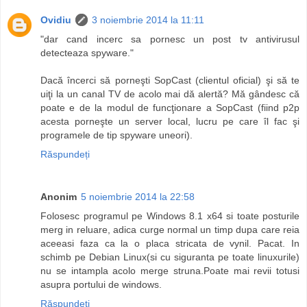
Ovidiu
3 noiembrie 2014 la 11:11
"dar cand incerc sa pornesc un post tv antivirusul
detecteaza spyware."
Dacă încerci să porneşti SopCast (clientul oficial) şi să te
uiţi la un canal TV de acolo mai dă alertă? Mă gândesc că
poate e de la modul de funcţionare a SopCast (fiind p2p
acesta porneşte un server local, lucru pe care îl fac şi
programele de tip spyware uneori).
Răspundeți
Anonim
5 noiembrie 2014 la 22:58
Folosesc programul pe Windows 8.1 x64 si toate posturile
merg in reluare, adica curge normal un timp dupa care reia
aceeasi faza ca la o placa stricata de vynil. Pacat. In
schimb pe Debian Linux(si cu siguranta pe toate linuxurile)
nu se intampla acolo merge struna.Poate mai revii totusi
asupra portului de windows.
Răspundeți