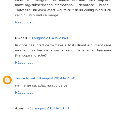
maxe.org/subscriptions/International deoarece butonul
"salveaza" nu avea efect. Acum cu fisierul config inlocuit cu
cel din Linux vad ca merge.
Răspundeți
RObert
10 august 2014 la 20:40
În orice caz, cred că tv-maxe a fost ultimul argument care
m-a făcut să trec de la win la linux.... la fel și familiea mea
(trei copii și o soție)!
Răspundeți
Tudor Ionut
10 august 2014 la 21:41
imi merge sacadat, nu stiu de ce.
Răspundeți
Anonim
11 august 2014 la 19:43