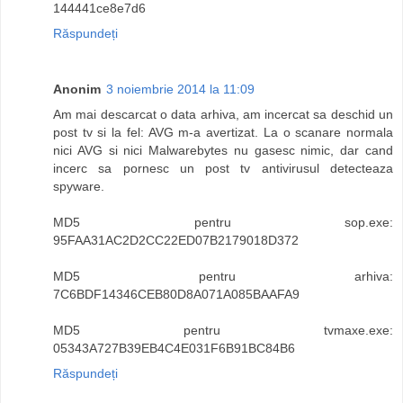
144441ce8e7d6
Răspundeți
Anonim
3 noiembrie 2014 la 11:09
Am mai descarcat o data arhiva, am incercat sa deschid un
post tv si la fel: AVG m-a avertizat. La o scanare normala
nici AVG si nici Malwarebytes nu gasesc nimic, dar cand
incerc sa pornesc un post tv antivirusul detecteaza
spyware.
MD5 pentru sop.exe:
95FAA31AC2D2CC22ED07B2179018D372
MD5 pentru arhiva:
7C6BDF14346CEB80D8A071A085BAAFA9
MD5 pentru tvmaxe.exe:
05343A727B39EB4C4E031F6B91BC84B6
Răspundeți