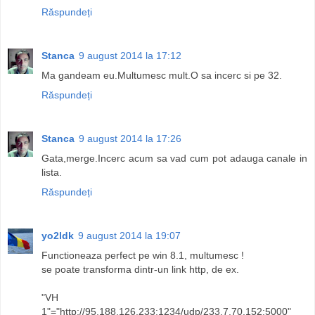
Răspundeți
Stanca
9 august 2014 la 17:12
Ma gandeam eu.Multumesc mult.O sa incerc si pe 32.
Răspundeți
Stanca
9 august 2014 la 17:26
Gata,merge.Incerc acum sa vad cum pot adauga canale in
lista.
Răspundeți
yo2ldk
9 august 2014 la 19:07
Functioneaza perfect pe win 8.1, multumesc !
se poate transforma dintr-un link http, de ex.
"VH
1"="http://95.188.126.233:1234/udp/233.7.70.152:5000"