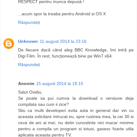
RESPECT pentru munca depusä !
...acum spor la treaba pentru Android si OS X
Răspundeți
Unknown
11 august 2014 la 23:16
De fiecare dacă când aleg BBC Knowledge, îmi intră pe
Digi Film. În rest, funcționează bine pe Win7 x64.
Răspundeți
Anonim
15 august 2014 la 18:15
Salut Ovidiu,
Se poate sa pui cumva la download o versiune deja
compilata sau cum ii zice?
Stiu ca multi developeri evita asta in general dar vin cu
aceasta solicitare intrucat eu, spre rusinea mea, la cei 30 si
ceva de ani ai mei, nu detin cunostinte nici macar minime
pentru a compila un program si totusi, gasesc foarte utila
aplicatia aceasta pentru TV.