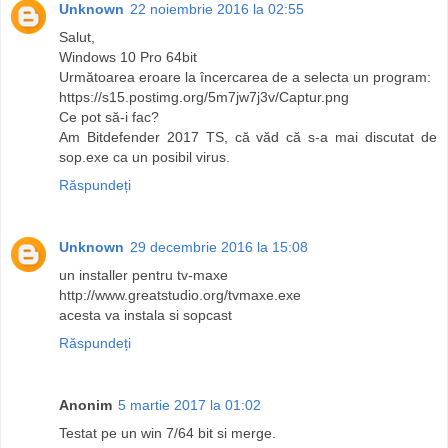
Unknown
22 noiembrie 2016 la 02:55
Salut,
Windows 10 Pro 64bit
Următoarea eroare la încercarea de a selecta un program:
https://s15.postimg.org/5m7jw7j3v/Captur.png
Ce pot să-i fac?
Am Bitdefender 2017 TS, că văd că s-a mai discutat de
sop.exe ca un posibil virus.
Răspundeți
Unknown
29 decembrie 2016 la 15:08
un installer pentru tv-maxe
http://www.greatstudio.org/tvmaxe.exe
acesta va instala si sopcast
Răspundeți
Anonim
5 martie 2017 la 01:02
Testat pe un win 7/64 bit si merge.