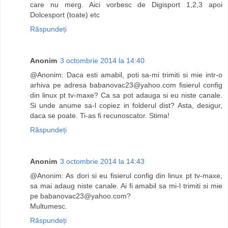
care nu merg. Aici vorbesc de Digisport 1,2,3 apoi
Dolcesport (toate) etc
Răspundeți
Anonim
3 octombrie 2014 la 14:40
@Anonim: Daca esti amabil, poti sa-mi trimiti si mie intr-o
arhiva pe adresa
babanovac23@yahoo.com
fisierul config
din linux pt tv-maxe? Ca sa pot adauga si eu niste canale.
Si unde anume sa-l copiez in folderul dist? Asta, desigur,
daca se poate. Ti-as fi recunoscator. Stima!
Răspundeți
Anonim
3 octombrie 2014 la 14:43
@Anonim: As dori si eu fisierul config din linux pt tv-maxe,
sa mai adaug niste canale. Ai fi amabil sa mi-l trimiti si mie
pe
babanovac23@yahoo.com
?
Multumesc.
Răspundeți