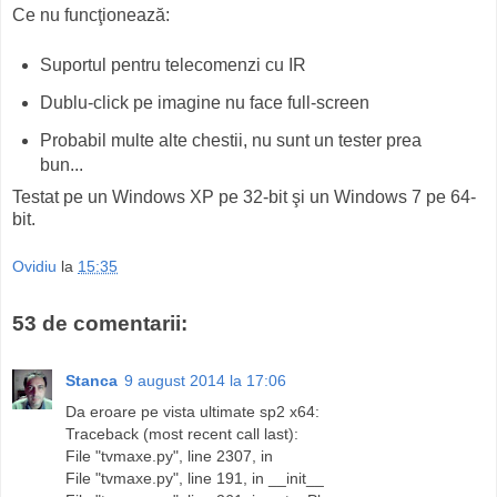
Ce nu funcţionează:
Suportul pentru telecomenzi cu IR
Dublu-click pe imagine nu face full-screen
Probabil multe alte chestii, nu sunt un tester prea
bun...
Testat pe un Windows XP pe 32-bit şi un Windows 7 pe 64-
bit.
Ovidiu
la
15:35
53 de comentarii:
Stanca
9 august 2014 la 17:06
Da eroare pe vista ultimate sp2 x64:
Traceback (most recent call last):
File "tvmaxe.py", line 2307, in
File "tvmaxe.py", line 191, in __init__